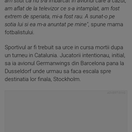
am stiut ca nu s-a imbarcat in avionul care a cazut,
am aflat de la televizor ce s-a intamplat, am fost
extrem de speriata, mi-a fost rau. A sunat-o pe
sotia lui si ea m-a anuntat pe mine"
, spune mama
fotbalistului.
Sportivul ar fi trebuit sa urce in cursa mortii dupa
un turneu in Catalunia. Jucatorii intentionau, initial,
sa ia avionul Germanwings din Barcelona pana la
Dusseldorf unde urmau sa faca escala spre
destinatia lor finala, Stockholm.