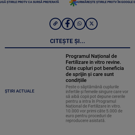
UGĂ ȘTIRILE PROTV CA SURSĂ PREFERATĂ
URMĂREȘTE ȘTIRILE PROTV ÎN GOOGLE 
CITEȘTE ȘI...
Programul Național de
Fertilizare in vitro revine.
Câte cupluri pot beneficia
de sprijin și care sunt
condițiile
Peste o săptămână cuplurile
ȘTIRI ACTUALE
infertile și femeile singure care vor
să aibă copii pot depune cererile
pentru a intra în Programul
Național de Fertilizare in vitro.
10.000 vor primi câte 5.000 de
euro pentru proceduri de
reproducere asistată.