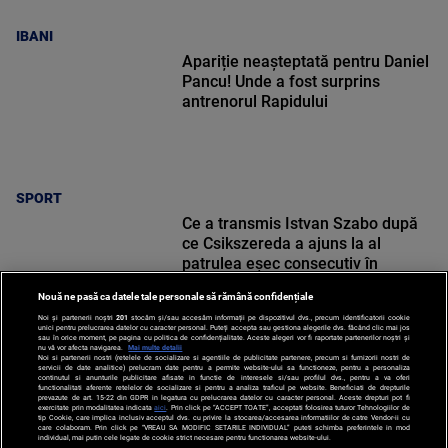
IBANI
Apariție neașteptată pentru Daniel
Pancu! Unde a fost surprins
antrenorul Rapidului
SPORT
Ce a transmis Istvan Szabo după
ce Csikszereda a ajuns la al
patrulea eșec consecutiv în
Superligă: „E tot mai greu”
Nouă ne pasă ca datele tale personale să rămână confidențiale
Noi și partenerii noștri
201
stocăm și/sau accesăm informații pe dispozitivul dvs., precum identificatorii cookie
unici pentru prelucrarea datelor cu caracter personal. Puteți accepta sau gestiona alegerile dvs. făcând clic mai jos
sau în orice moment, pe pagina cu politica de confidențialitate. Aceste alegeri vor fi raportate partenerilor noștri și
nu vă vor afecta navigarea.
Mai multe detalii
SPORT
Noi si partenerii nostri (retelele de socializare si agentiile de publicitate partenere, precum si furnizorii nostri de
servicii de date analitice) prelucram date pentru a permite website-ului sa functioneze, pentru a personaliza
continutul si anunturile publicitare afisate in functie de interesele si/sau profilul dvs., pentru a va oferi
functionalitati aferente retelelor de socializare si pentru a analiza traficul pe website. Beneficiati de drepturile
prevazute de art. 15-22 din GDPR in legatura cu prelucrarea datelor cu caracter personal. Aceste drepturi pot fi
exercitate prin modalitatea indicata
aici
. Prin click pe “ACCEPT TOATE”, acceptati folosirea tuturor Tehnologiilor de
tip Cookie, care implica inclusiv acceptul dvs. cu privire la stocarea/accesarea informatiilor de catre Vendor-ii cu
care colaboram. Prin click pe “VREAU SA MODIFIC SETARILE INDIVIDUAL” puteti schimba preferintele in mod
individual, mai putin cele legate de cookie strict necesare pentru functionarea website-ului.