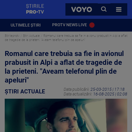
StirilePROTV
CAUTA
VOYO
TOATE 
PROTV NEWS LIVE
ULTIMELE ȘTIRI
Stirileprotv
Știri Actuale
Romanul care trebuia sa fie in avionul prabusit in Alpi a aflat
de tragedie de la prieteni. "Aveam telefonul plin de apeluri"
Romanul care trebuia sa fie in avionul
prabusit in Alpi a aflat de tragedie de
la prieteni. "Aveam telefonul plin de
apeluri"
Data publicării:
25-03-2015 | 17:18
ȘTIRI ACTUALE
Data actualizării:
16-08-2025 | 02:08