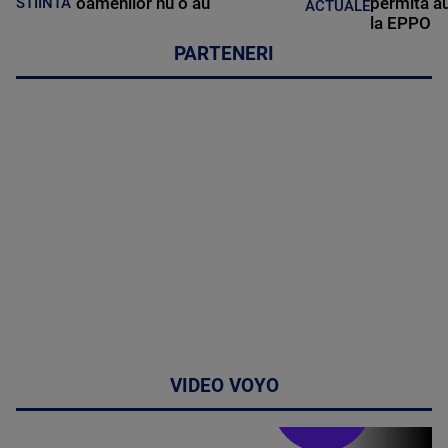
oamenilor nu o au
permită au
STIINTA
ACTUALE
la EPPO
PARTENERI
VIDEO VOYO