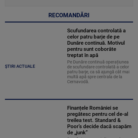
RECOMANDĂRI
Scufundarea controlată a
celor patru barje de pe
Dunăre continuă. Motivul
pentru sunt coborâte
treptat în apă
Pe Dunăre continuă operațiunea
ȘTIRI ACTUALE
de scufundare controlată a celor
patru barje, ca să ajungă cât mai
multă apă spre centrala de la
Cernavodă.
Finanțele României se
pregătesc pentru cel de-al
treilea test. Standard &
Poor’s decide dacă scapăm
de „junk”