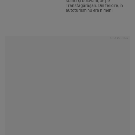
stânci și bolovani, de pe
Transfăgărășan. Din fericire, în
autoturism nu era nimeni.