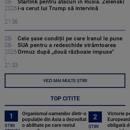
08-
Starlink pentru atacuri în Rusia. Zelenski
2026
i-a cerut lui Trump să intervină
|
21:36
08-
Cele șase condiții pe care Iranul le pune
08-
SUA pentru a redeschide strâmtoarea
2026
Ormuz după „două războaie impuse”
|
21:33
VEZI MAI MULTE ȘTIRI
TOP CITITE
Organismul oamenilor dintr-o
Victorie p
1
2
populație din Asia a dezvoltat
Europeană
o abilitate pe care restul
obligată d
STIRI
ȘTIRI