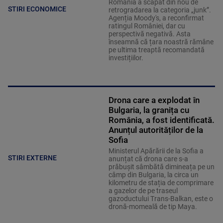
România a scapat din nou de
STIRI ECONOMICE
retrogradarea la categoria „junk”.
Agenția Moody's, a reconfirmat
ratingul României, dar cu
perspectivă negativă. Asta
înseamnă că țara noastră rămâne
pe ultima treaptă recomandată
investițiilor.
Drona care a explodat în
Bulgaria, la granița cu
România, a fost identificată.
Anunțul autorităților de la
Sofia
Ministerul Apărării de la Sofia a
STIRI EXTERNE
anunțat că drona care s-a
prăbușit sâmbătă dimineața pe un
câmp din Bulgaria, la circa un
kilometru de stația de comprimare
a gazelor de pe traseul
gazoductului Trans-Balkan, este o
dronă-momeală de tip Maya.