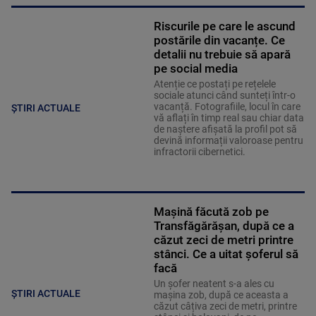
Riscurile pe care le ascund
postările din vacanțe. Ce
detalii nu trebuie să apară
pe social media
Atenție ce postați pe rețelele
sociale atunci când sunteți într-o
vacanță. Fotografiile, locul în care
ȘTIRI ACTUALE
vă aflați în timp real sau chiar data
de naștere afișată la profil pot să
devină informații valoroase pentru
infractorii cibernetici.
Mașină făcută zob pe
Transfăgărășan, după ce a
căzut zeci de metri printre
stânci. Ce a uitat șoferul să
facă
Un șofer neatent s-a ales cu
ȘTIRI ACTUALE
mașina zob, după ce aceasta a
căzut câțiva zeci de metri, printre