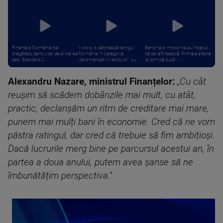
Finanțele României se
Moody’s păstrează ratingul
Benzina și motorina au început
pregătesc pentru cel de-al treilea
României în categoria
să se ieftinească. Primele efecte
test. Standard & ...
„recomandat investiţiilor”, cu ...
la pompă după ...
Alexandru Nazare, ministrul Finanțelor:
„Cu cât
reușim să scădem dobânzile mai mult, cu atât,
practic, declanșăm un ritm de creditare mai mare,
punem mai mulți bani în economie. Cred că ne vom
păstra ratingul, dar cred că trebuie să fim ambițioși.
Dacă lucrurile merg bine pe parcursul acestui an, în
partea a doua anului, putem avea șanse să ne
îmbunătățim perspectiva.”