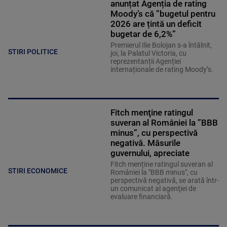
anunțat Agenția de rating
Moody’s că ”bugetul pentru
2026 are țintă un deficit
bugetar de 6,2%”
Premierul Ilie Bolojan s-a întâlnit,
STIRI POLITICE
joi, la Palatul Victoria, cu
reprezentanții Agenției
internaționale de rating Moody’s.
Fitch menţine ratingul
suveran al României la ”BBB
minus”, cu perspectivă
negativă. Măsurile
guvernului, apreciate
Fitch menține ratingul suveran al
STIRI ECONOMICE
României la "BBB minus", cu
perspectivă negativă, se arată într-
un comunicat al agenţiei de
evaluare financiară.