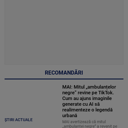
RECOMANDĂRI
MAI: Mitul „ambulanțelor
negre” revine pe TikTok.
Cum au ajuns imaginile
generate cu AI să
realimenteze o legendă
urbană
ȘTIRI ACTUALE
MAI avertizează că mitul
„ambulanței negre” a revenit pe