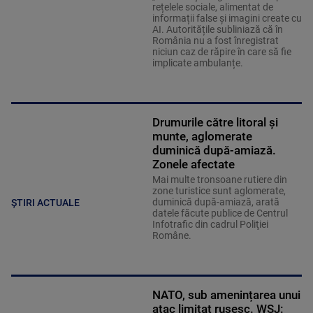
rețelele sociale, alimentat de
informații false și imagini create cu
AI. Autoritățile subliniază că în
România nu a fost înregistrat
niciun caz de răpire în care să fie
implicate ambulanțe.
Drumurile către litoral și
munte, aglomerate
duminică după-amiază.
Zonele afectate
Mai multe tronsoane rutiere din
zone turistice sunt aglomerate,
duminică după-amiază, arată
ȘTIRI ACTUALE
datele făcute publice de Centrul
Infotrafic din cadrul Poliţiei
Române.
NATO, sub amenințarea unui
atac limitat rusesc. WSJ: