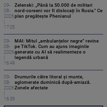
09-
Zelenski: „Până la 50.000 de militari
08-
nord-coreeni vor fi dislocați în Rusia.” Ce
2026
plan pregătește Phenianul
|
17:05
09-
MAI: Mitul „ambulanțelor negre” revine
08-
pe TikTok. Cum au ajuns imaginile
2026
generate cu AI să realimenteze o
|
legendă urbană
16:49
09-
Drumurile către litoral și munte,
08-
aglomerate duminică după-amiază.
2026
Zonele afectate
|
16:39