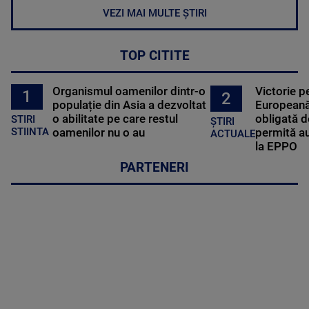
VEZI MAI MULTE ȘTIRI
TOP CITITE
Organismul oamenilor dintr-o
Victorie p
1
2
populație din Asia a dezvoltat
Europeană
o abilitate pe care restul
obligată d
STIRI
ȘTIRI
oamenilor nu o au
permită au
STIINTA
ACTUALE
la EPPO
PARTENERI