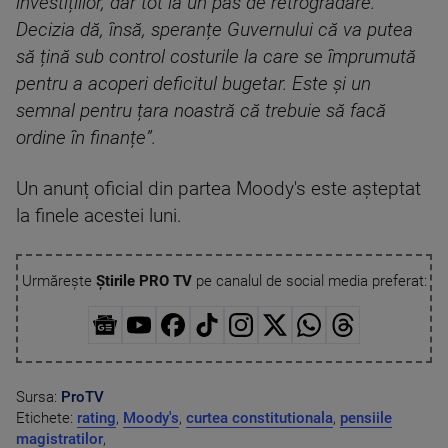
investițiilor, dar tot la un pas de retrogradare.
Decizia dă, însă, speranțe Guvernului că va putea
să țină sub control costurile la care se împrumută
pentru a acoperi deficitul bugetar. Este și un
semnal pentru țara noastră că trebuie să facă
ordine în finanțe”.
Un anunț oficial din partea Moody's este așteptat
la finele acestei luni.
Urmărește
Știrile PRO TV
pe canalul de social media preferat:
Sursa:
ProTV
Etichete:
rating
,
Moody's
,
curtea constitutionala
,
pensiile
magistratilor
,