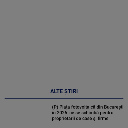
MAI
MULTE
DETALII
02:33:45
ALTE ȘTIRI
(P) Piața fotovoltaică din București
în 2026: ce se schimbă pentru
proprietarii de case și firme