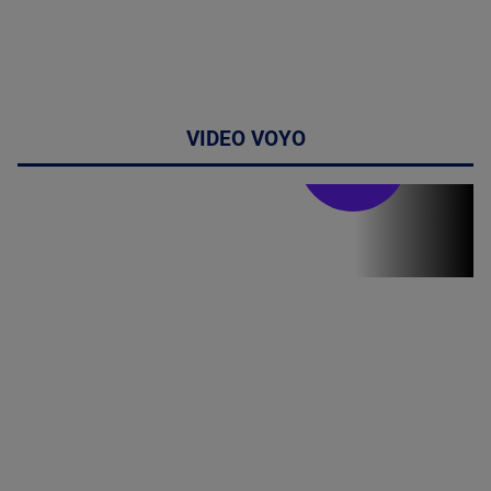
VIDEO VOYO
Stirile PRO TV
Stirile PRO
TV # 07.00 -
09 August
2026