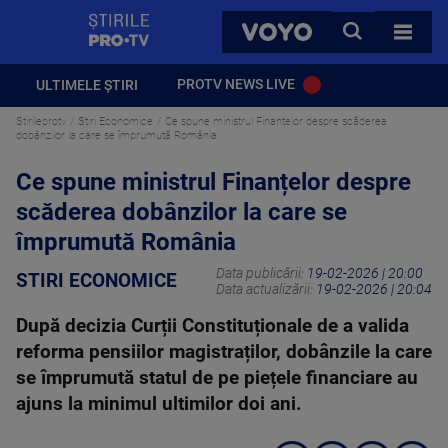
StirilePROTV
CAUTA
VOYO
TOATE 
PROTV NEWS LIVE
ULTIMELE ȘTIRI
Stirileprotv
Stiri Economice
Ce spune ministrul Finanțelor despre scăderea
dobânzilor la care se împrumută România
Ce spune ministrul Finanțelor despre
scăderea dobânzilor la care se
împrumută România
Data publicării:
19-02-2026 | 20:00
STIRI ECONOMICE
Data actualizării:
19-02-2026 | 20:04
După decizia Curții Constituționale de a valida
reforma pensiilor magistraților, dobânzile la care
se împrumută statul de pe piețele financiare au
ajuns la minimul ultimilor doi ani.