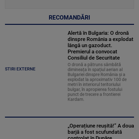
RECOMANDĂRI
Alertă în Bulgaria: O dronă
dinspre România a explodat
lângă un gazoduct.
Premierul a convocat
Consiliul de Securitate
O dronă a pătruns sâmbătă
STIRI EXTERNE
dimineața în spațiul aerian al
Bulgariei dinspre România și a
explodat la aproximativ 100 de
metri în interiorul teritoriului
bulgar, în apropierea fostului
punct de trecere a frontierei
Kardam.
„Operațiune reușită!” A doua
barjă a fost scufundată
controlat în Dunăre.