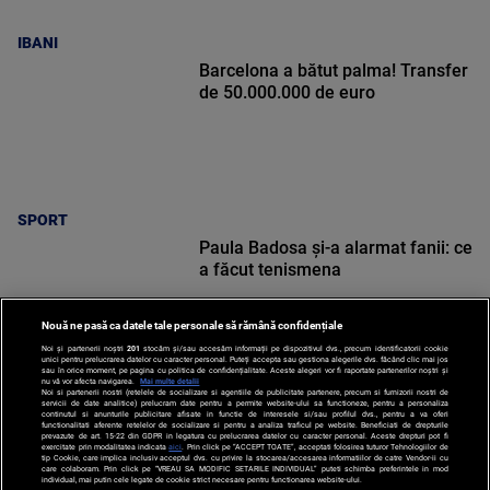
IBANI
Barcelona a bătut palma! Transfer
de 50.000.000 de euro
SPORT
Paula Badosa și-a alarmat fanii: ce
a făcut tenismena
Nouă ne pasă ca datele tale personale să rămână confidențiale
Noi și partenerii noștri
201
stocăm și/sau accesăm informații pe dispozitivul dvs., precum identificatorii cookie
unici pentru prelucrarea datelor cu caracter personal. Puteți accepta sau gestiona alegerile dvs. făcând clic mai jos
sau în orice moment, pe pagina cu politica de confidențialitate. Aceste alegeri vor fi raportate partenerilor noștri și
nu vă vor afecta navigarea.
Mai multe detalii
Noi si partenerii nostri (retelele de socializare si agentiile de publicitate partenere, precum si furnizorii nostri de
SPORT
servicii de date analitice) prelucram date pentru a permite website-ului sa functioneze, pentru a personaliza
continutul si anunturile publicitare afisate in functie de interesele si/sau profilul dvs., pentru a va oferi
functionalitati aferente retelelor de socializare si pentru a analiza traficul pe website. Beneficiati de drepturile
prevazute de art. 15-22 din GDPR in legatura cu prelucrarea datelor cu caracter personal. Aceste drepturi pot fi
exercitate prin modalitatea indicata
aici
. Prin click pe “ACCEPT TOATE”, acceptati folosirea tuturor Tehnologiilor de
tip Cookie, care implica inclusiv acceptul dvs. cu privire la stocarea/accesarea informatiilor de catre Vendor-ii cu
care colaboram. Prin click pe “VREAU SA MODIFIC SETARILE INDIVIDUAL” puteti schimba preferintele in mod
individual, mai putin cele legate de cookie strict necesare pentru functionarea website-ului.