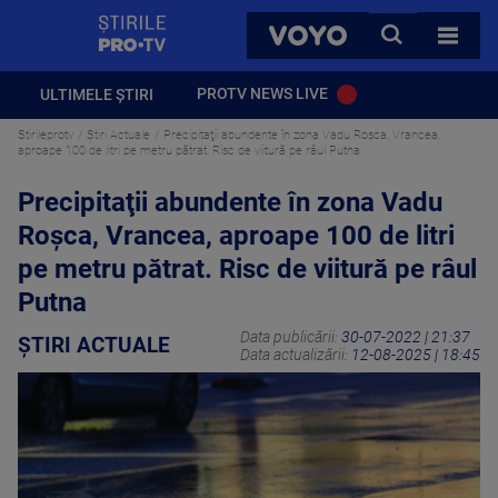
StirilePROTV
CAUTA
VOYO
TOATE 
PROTV NEWS LIVE
ULTIMELE ȘTIRI
Stirileprotv
Știri Actuale
Precipitaţii abundente în zona Vadu Roşca, Vrancea,
aproape 100 de litri pe metru pătrat. Risc de viitură pe râul Putna
Precipitaţii abundente în zona Vadu
Roşca, Vrancea, aproape 100 de litri
pe metru pătrat. Risc de viitură pe râul
Putna
Data publicării:
30-07-2022 | 21:37
ȘTIRI ACTUALE
Data actualizării:
12-08-2025 | 18:45