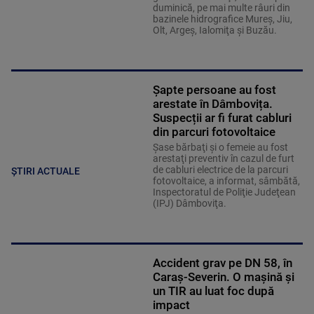
duminică, pe mai multe râuri din
bazinele hidrografice Mureş, Jiu,
Olt, Argeş, Ialomiţa şi Buzău.
Șapte persoane au fost
arestate în Dâmbovița.
Suspecții ar fi furat cabluri
din parcuri fotovoltaice
Şase bărbaţi şi o femeie au fost
arestaţi preventiv în cazul de furt
de cabluri electrice de la parcuri
ȘTIRI ACTUALE
fotovoltaice, a informat, sâmbătă,
Inspectoratul de Poliţie Judeţean
(IPJ) Dâmboviţa.
Accident grav pe DN 58, în
Caraș-Severin. O mașină și
un TIR au luat foc după
impact