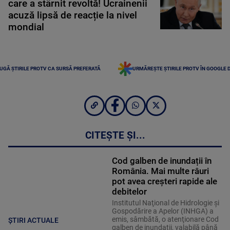
care a stârnit revoltă! Ucrainenii
acuză lipsă de reacție la nivel
mondial
UGĂ ȘTIRILE PROTV CA SURSĂ PREFERATĂ
URMĂREȘTE ȘTIRILE PROTV ÎN GOOGLE 
CITEȘTE ȘI...
Cod galben de inundații în
România. Mai multe râuri
pot avea creșteri rapide ale
debitelor
Institutul Naţional de Hidrologie şi
Gospodărire a Apelor (INHGA) a
emis, sâmbătă, o atenţionare Cod
ȘTIRI ACTUALE
galben de inundaţii, valabilă până