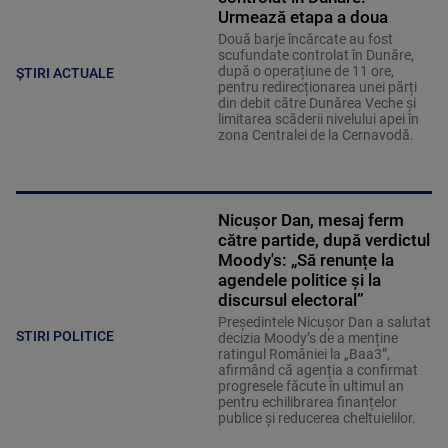
Urmează etapa a doua
Două barje încărcate au fost
scufundate controlat în Dunăre,
după o operațiune de 11 ore,
ȘTIRI ACTUALE
pentru redirecționarea unei părți
din debit către Dunărea Veche și
limitarea scăderii nivelului apei în
zona Centralei de la Cernavodă.
Nicușor Dan, mesaj ferm
către partide, după verdictul
Moody's: „Să renunțe la
agendele politice şi la
discursul electoral”
Președintele Nicușor Dan a salutat
STIRI POLITICE
decizia Moody’s de a menține
ratingul României la „Baa3”,
afirmând că agenția a confirmat
progresele făcute în ultimul an
pentru echilibrarea finanțelor
publice și reducerea cheltuielilor.