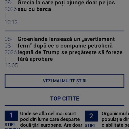
08-
Grecia la care poți ajunge doar pe jos
2026
sau cu barca
|
13:12
08-
Groenlanda lansează un „avertisment
08-
ferm” după ce o companie petrolieră
2026
legată de Trump se pregătește să foreze
|
fără aprobare
13:05
VEZI MAI MULTE ȘTIRI
TOP CITITE
Unde se află cel mai scurt
Organismul 
1
2
pod din lume care desparte
populație di
STIRI
două țări europene. Are doar
o abilitate p
STIRI