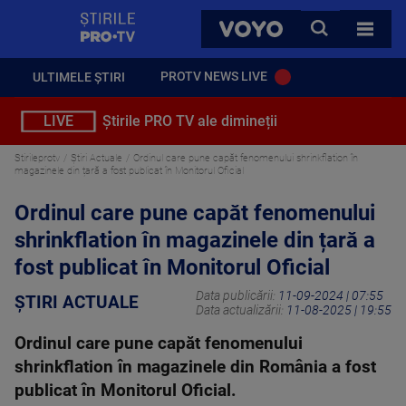
StirilePROTV
CAUTA
VOYO
TOATE 
PROTV NEWS LIVE
ULTIMELE ȘTIRI
LIVE
Știrile PRO TV ale dimineții
Stirileprotv
Știri Actuale
Ordinul care pune capăt fenomenului shrinkflation în
magazinele din țară a fost publicat în Monitorul Oficial
Ordinul care pune capăt fenomenului
shrinkflation în magazinele din țară a
fost publicat în Monitorul Oficial
Data publicării:
11-09-2024 | 07:55
ȘTIRI ACTUALE
Data actualizării:
11-08-2025 | 19:55
Ordinul care pune capăt fenomenului
shrinkflation în magazinele din România a fost
publicat în Monitorul Oficial.