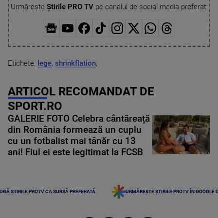
Urmărește
Știrile PRO TV
pe canalul de social media preferat:
Etichete:
lege
,
shrinkflation
,
ARTICOL RECOMANDAT DE
SPORT.RO
GALERIE FOTO Celebra cântăreață
din România formează un cuplu
cu un fotbalist mai tânăr cu 13
ani! Fiul ei este legitimat la FCSB
UGĂ ȘTIRILE PROTV CA SURSĂ PREFERATĂ
URMĂREȘTE ȘTIRILE PROTV ÎN GOOGLE 