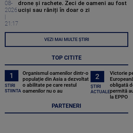
08-
drone și rachete. Zeci de oameni au fost
2026
uciși sau răniți în doar o zi
|
21:17
VEZI MAI MULTE ȘTIRI
TOP CITITE
Organismul oamenilor dintr-o
Victorie p
1
2
populație din Asia a dezvoltat
Europeană
o abilitate pe care restul
obligată d
STIRI
ȘTIRI
oamenilor nu o au
permită au
STIINTA
ACTUALE
la EPPO
PARTENERI