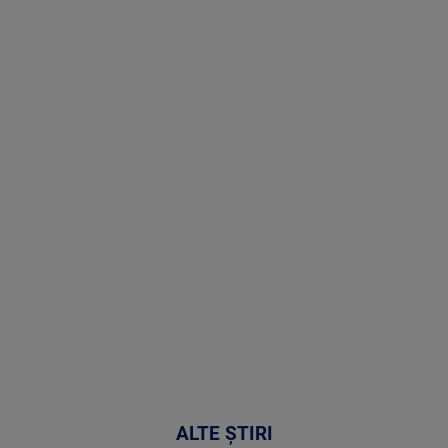
Stirile PRO
TV # 19.00 -
09 August
2026
MAI
MULTE
DETALII
31:15
ALTE ȘTIRI