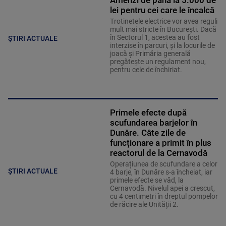
Amenzi de până la 5.000 de
lei pentru cei care le încalcă
Trotinetele electrice vor avea reguli
mult mai stricte în București. Dacă
în Sectorul 1, acestea au fost
ȘTIRI ACTUALE
interzise în parcuri, și la locurile de
joacă și Primăria generală
pregătește un regulament nou,
pentru cele de închiriat.
Primele efecte după
scufundarea barjelor în
Dunăre. Câte zile de
funcționare a primit în plus
reactorul de la Cernavodă
Operațiunea de scufundare a celor
ȘTIRI ACTUALE
4 barje, în Dunăre s-a încheiat, iar
primele efecte se văd, la
Cernavodă. Nivelul apei a crescut,
cu 4 centimetri în dreptul pompelor
de răcire ale Unității 2.