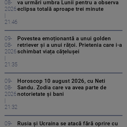
08-
va urmări umbra Lunii pentru a observa
2026
eclipsa totală aproape trei minute
|
21:46
09-
Povestea emoționantă a unui golden
08-
retriever și a unui rățoi. Prietenia care i-a
2026
schimbat viața cățelușei
|
21:35
09-
Horoscop 10 august 2026, cu Neti
08-
Sandu. Zodia care va avea parte de
2026
notorietate și bani
|
21:32
09-
Rusia și Ucraina se atacă fără oprire cu