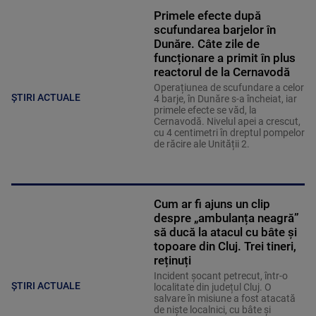
Primele efecte după
scufundarea barjelor în
Dunăre. Câte zile de
funcționare a primit în plus
reactorul de la Cernavodă
Operațiunea de scufundare a celor
ȘTIRI ACTUALE
4 barje, în Dunăre s-a încheiat, iar
primele efecte se văd, la
Cernavodă. Nivelul apei a crescut,
cu 4 centimetri în dreptul pompelor
de răcire ale Unității 2.
Cum ar fi ajuns un clip
despre „ambulanța neagră”
să ducă la atacul cu bâte și
topoare din Cluj. Trei tineri,
reținuți
Incident șocant petrecut, într-o
ȘTIRI ACTUALE
localitate din județul Cluj. O
salvare în misiune a fost atacată
de niște localnici, cu bâte și