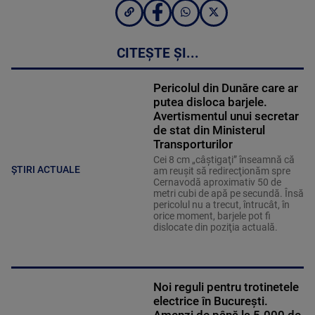
CITEȘTE ȘI...
Pericolul din Dunăre care ar
putea disloca barjele.
Avertismentul unui secretar
de stat din Ministerul
Transporturilor
Cei 8 cm „câştigaţi” înseamnă că
ȘTIRI ACTUALE
am reuşit să redirecţionăm spre
Cernavodă aproximativ 50 de
metri cubi de apă pe secundă. Însă
pericolul nu a trecut, întrucât, în
orice moment, barjele pot fi
dislocate din poziţia actuală.
Noi reguli pentru trotinetele
electrice în București.