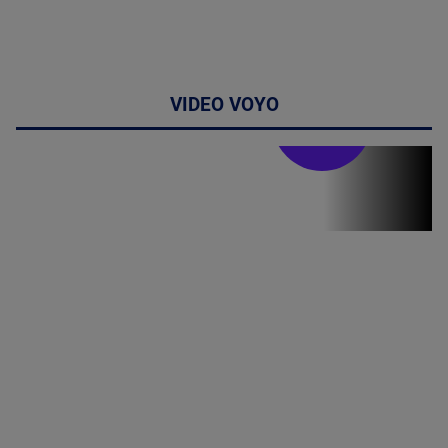
VIDEO VOYO
Stirile PRO TV
Stirile PRO
TV # 19.00 -
05 August
2026