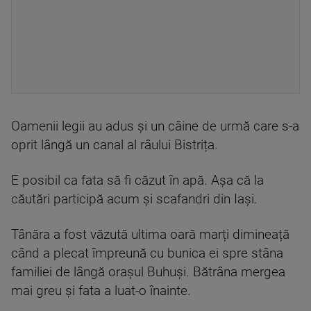
Oamenii legii au adus și un câine de urmă care s-a
oprit lângă un canal al râului Bistrița.
E posibil ca fata să fi căzut în apă. Așa că la
căutări participă acum și scafandri din Iași.
Tânăra a fost văzută ultima oară marți dimineață
când a plecat împreună cu bunica ei spre stâna
familiei de lângă orașul Buhuși. Bătrâna mergea
mai greu și fata a luat-o înainte.