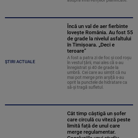
Încă un val de aer fierbinte
lovește România. Au fost 55
de grade la nivelul asfaltului
în Timișoara. „Deci e
teroare”
A fost a patra zi de foc și cod roșu
ȘTIRI ACTUALE
în vestul țării, mai ales că s-au
înregistrat și 40 de grade la
umbră. Cei care au simțit că nu
mai pot merge prin arșiță s-au
oprit la punctele de hidratare ca
să-și tragă sufletul.
Cât timp câștigă un șofer
care circulă cu viteză peste
limită față de unul care
merge regulamentar.
Concluziile unui studiu