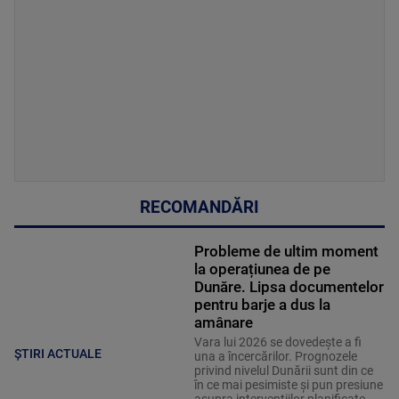
RECOMANDĂRI
Probleme de ultim moment
la operațiunea de pe
Dunăre. Lipsa documentelor
pentru barje a dus la
amânare
Vara lui 2026 se dovedește a fi
ȘTIRI ACTUALE
una a încercărilor. Prognozele
privind nivelul Dunării sunt din ce
în ce mai pesimiste și pun presiune
asupra intervențiilor planificate.