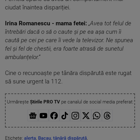
ciudat înaintea dispariției.
Irina Romanescu - mama fetei:
„Avea tot felul de
întrebări dacă o să o caute și pe ea așa cum îi
caută pe cei pe care îi vede la televizor. Ne spunea
fel și fel de chestii, era foarte atrasă de sunetul
ambulanțelor.”
Cine o recunoaște pe tânăra dispărută este rugat
să sune urgent la 112.
Urmărește
Știrile PRO TV
pe canalul de social media preferat:
Etichete:
alerta
,
Bacau
,
tânără dispărută
,