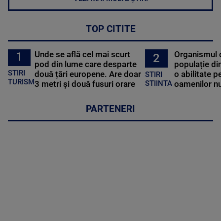
TOP CITITE
Unde se află cel mai scurt
Organismul 
1
2
pod din lume care desparte
populație di
STIRI
două țări europene. Are doar
o abilitate p
STIRI
TURISM
3 metri și două fusuri orare
oamenilor nu
STIINTA
PARTENERI