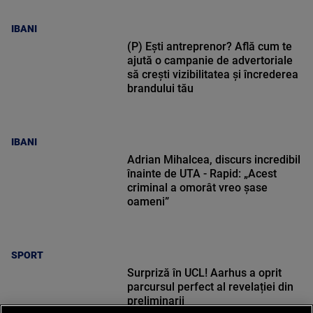
IBANI
(P) Ești antreprenor? Află cum te
ajută o campanie de advertoriale
să crești vizibilitatea și încrederea
brandului tău
IBANI
Adrian Mihalcea, discurs incredibil
înainte de UTA - Rapid: „Acest
criminal a omorât vreo șase
oameni”
SPORT
Surpriză în UCL! Aarhus a oprit
parcursul perfect al revelației din
preliminarii