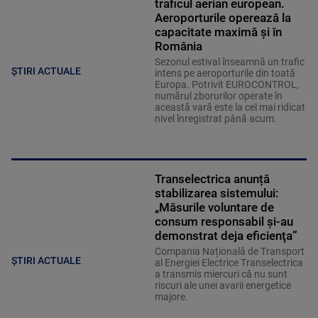
traficul aerian european.
Aeroporturile operează la
capacitate maximă și în
România
Sezonul estival înseamnă un trafic
ȘTIRI ACTUALE
intens pe aeroporturile din toată
Europa. Potrivit EUROCONTROL,
numărul zborurilor operate în
această vară este la cel mai ridicat
nivel înregistrat până acum.
Transelectrica anunță
stabilizarea sistemului:
„Măsurile voluntare de
consum responsabil şi-au
demonstrat deja eficienţa”
Compania Națională de Transport
ȘTIRI ACTUALE
al Energiei Electrice Transelectrica
a transmis miercuri că nu sunt
riscuri ale unei avarii energetice
majore.