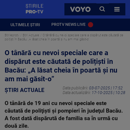
StirilePROTV
CAUTA
VOYO
TOATE 
PROTV NEWS LIVE
ULTIMELE ȘTIRI
Stirileprotv
Știri Actuale
O tânără cu nevoi speciale care a dispărut este căutată de
polițiști în Bacău: „A lăsat cheia în poartă și nu am mai găsit-o”
O tânără cu nevoi speciale care a
dispărut este căutată de polițiști în
Bacău: „A lăsat cheia în poartă și nu
am mai găsit-o”
Data publicării:
03-07-2025 | 17:52
ȘTIRI ACTUALE
Data actualizării:
17-10-2025 | 10:28
O tânără de 19 ani cu nevoi speciale este
căutată de poliţişti şi pompieri în judeţul Bacău.
A fost dată dispărută de familia sa în urmă cu
două zile.