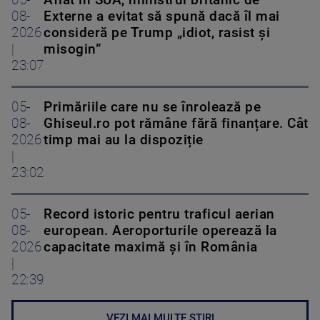
08-
Externe a evitat să spună dacă îl mai
2026
consideră pe Trump „idiot, rasist și
|
misogin”
23:07
05-
Primăriile care nu se înrolează pe
08-
Ghiseul.ro pot rămâne fără finanțare. Cât
2026
timp mai au la dispoziție
|
23:02
05-
Record istoric pentru traficul aerian
08-
european. Aeroporturile operează la
2026
capacitate maximă și în România
|
22:39
VEZI MAI MULTE ȘTIRI