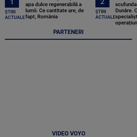
2
1
apa dulce regenerabilă a
scufundar
lumii. Ce cantitate are, de
Dunăre. C
ȘTIRI
ȘTIRI
fapt, România
specialișt
ACTUALE
ACTUALE
operațiun
PARTENERI
VIDEO VOYO