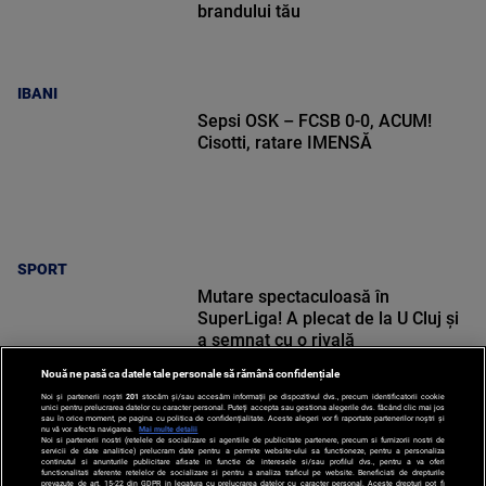
brandului tău
IBANI
Sepsi OSK – FCSB 0-0, ACUM!
Cisotti, ratare IMENSĂ
SPORT
Mutare spectaculoasă în
SuperLiga! A plecat de la U Cluj și
a semnat cu o rivală
Nouă ne pasă ca datele tale personale să rămână confidențiale
Noi și partenerii noștri
201
stocăm și/sau accesăm informații pe dispozitivul dvs., precum identificatorii cookie
unici pentru prelucrarea datelor cu caracter personal. Puteți accepta sau gestiona alegerile dvs. făcând clic mai jos
sau în orice moment, pe pagina cu politica de confidențialitate. Aceste alegeri vor fi raportate partenerilor noștri și
nu vă vor afecta navigarea.
Mai multe detalii
Noi si partenerii nostri (retelele de socializare si agentiile de publicitate partenere, precum si furnizorii nostri de
SPORT
servicii de date analitice) prelucram date pentru a permite website-ului sa functioneze, pentru a personaliza
continutul si anunturile publicitare afisate in functie de interesele si/sau profilul dvs., pentru a va oferi
functionalitati aferente retelelor de socializare si pentru a analiza traficul pe website. Beneficiati de drepturile
prevazute de art. 15-22 din GDPR in legatura cu prelucrarea datelor cu caracter personal. Aceste drepturi pot fi