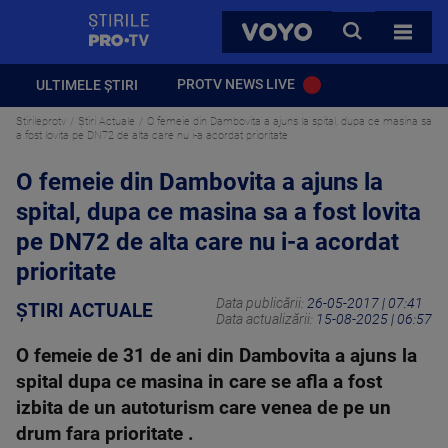
StirilePROTV
CAUTA
VOYO
TOATE 
PROTV NEWS LIVE
ULTIMELE ȘTIRI
Stirileprotv
Știri Actuale
O femeie din Dambovita a ajuns la spital, dupa ce masina sa
a fost lovita pe DN72 de alta care nu i-a acordat prioritate
O femeie din Dambovita a ajuns la
spital, dupa ce masina sa a fost lovita
pe DN72 de alta care nu i-a acordat
prioritate
Data publicării:
26-05-2017 | 07:41
ȘTIRI ACTUALE
Data actualizării:
15-08-2025 | 06:57
O femeie de 31 de ani din Dambovita a ajuns la
spital dupa ce masina in care se afla a fost
izbita de un autoturism care venea de pe un
drum fara prioritate .