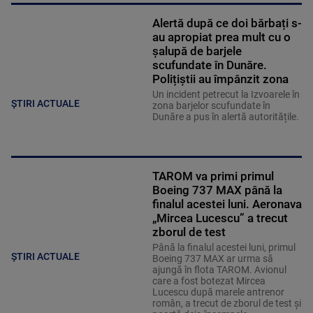
Alertă după ce doi bărbați s-
au apropiat prea mult cu o
șalupă de barjele
scufundate în Dunăre.
Polițiștii au împânzit zona
Un incident petrecut la Izvoarele în
ȘTIRI ACTUALE
zona barjelor scufundate în
Dunăre a pus în alertă autoritățile.
TAROM va primi primul
Boeing 737 MAX până la
finalul acestei luni. Aeronava
„Mircea Lucescu” a trecut
zborul de test
Până la finalul acestei luni, primul
ȘTIRI ACTUALE
Boeing 737 MAX ar urma să
ajungă în flota TAROM. Avionul
care a fost botezat Mircea
Lucescu după marele antrenor
român, a trecut de zborul de test și