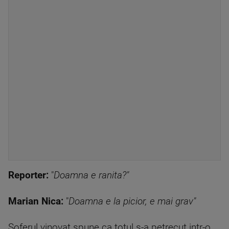
Reporter:
"
Doamna e ranita?"
Marian Nica:
"
Doamna e la picior, e mai grav"
Soferul vinovat spune ca totul s-a petrecut intr-o