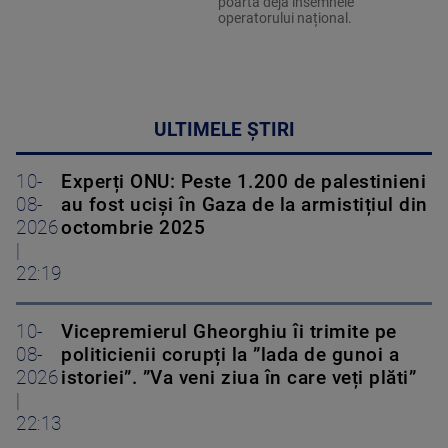
poartă deja însemnele
operatorului național.
ULTIMELE ȘTIRI
10-
Experți ONU: Peste 1.200 de palestinieni
08-
au fost uciși în Gaza de la armistițiul din
2026
octombrie 2025
|
22:19
10-
Vicepremierul Gheorghiu îi trimite pe
08-
politicienii corupți la ”lada de gunoi a
2026
istoriei”. ”Va veni ziua în care veți plăti”
|
22:13