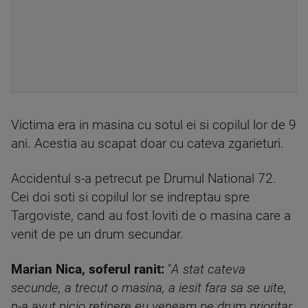
Victima era in masina cu sotul ei si copilul lor de 9
ani. Acestia au scapat doar cu cateva zgarieturi.
Accidentul s-a petrecut pe Drumul National 72.
Cei doi soti si copilul lor se indreptau spre
Targoviste, cand au fost loviti de o masina care a
venit de pe un drum secundar.
Marian Nica, soferul ranit:
"
A stat cateva
secunde, a trecut o masina, a iesit fara sa se uite,
n-a avut nicio retinere eu veneam pe drum prioritar