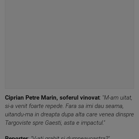
Ciprian Petre Marin, soferul vinovat
: "
M-am uitat,
si-a venit foarte repede. Fara sa imi dau seama,
uitandu-ma in dreapta dupa alta care venea dinspre
Targoviste spre Gaesti, asta e impactul."
Reporter
:
"V-ati grabit si dumneavoastra?"