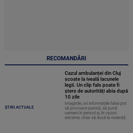
RECOMANDĂRI
Cazul ambulanței din Cluj
scoate la iveală lacunele
legii. Un clip fals poate fi
șters de autorități abia după
10 zile
Imaginile, ori informațiile false pot
ȘTIRI ACTUALE
să provoace panică, să pună
oameni în pericol și, în cazuri
extreme, chiar să ducă la violență.