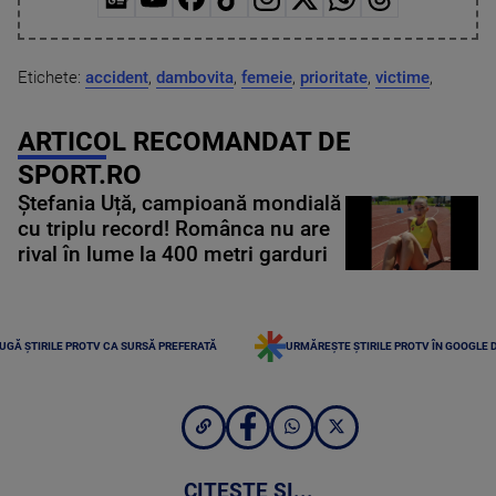
Etichete:
accident
,
dambovita
,
femeie
,
prioritate
,
victime
,
ARTICOL RECOMANDAT DE
SPORT.RO
Ștefania Uță, campioană mondială
cu triplu record! Românca nu are
rival în lume la 400 metri garduri
UGĂ ȘTIRILE PROTV CA SURSĂ PREFERATĂ
URMĂREȘTE ȘTIRILE PROTV ÎN GOOGLE 
CITEȘTE ȘI...