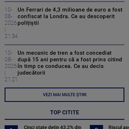
10-
Un Ferrari de 4,3 milioane de euro a fost
08-
confiscat la Londra. Ce au descoperit
2026
polițiștii
|
21:34
10-
Un mecanic de tren a fost concediat
08-
după 15 ani pentru că a fost prins citind
2026
în timp ce conducea. Ce au decis
|
judecătorii
21:21
VEZI MAI MULTE ȘTIRI
TOP CITITE
Cinci state dețin 43,2% din
Riscul a