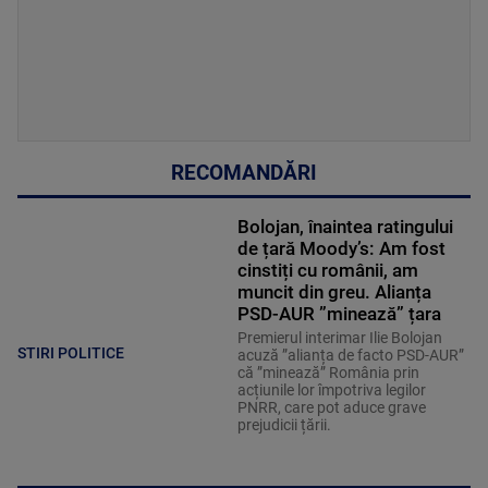
RECOMANDĂRI
Bolojan, înaintea ratingului
de țară Moody’s: Am fost
cinstiți cu românii, am
muncit din greu. Alianța
PSD-AUR ”minează” țara
Premierul interimar Ilie Bolojan
STIRI POLITICE
acuză ”alianța de facto PSD-AUR”
că ”minează” România prin
acțiunile lor împotriva legilor
PNRR, care pot aduce grave
prejudicii țării.