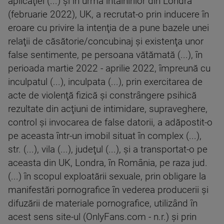
aplicaţiei (...) şi în urma întâlnirilor din Londra
(februarie 2022), UK, a recrutat-o prin inducere în
eroare cu privire la intenţia de a pune bazele unei
relaţii de căsătorie/concubinaj şi existenţa unor
false sentimente, pe persoana vătămată (...), în
perioada martie 2022 - aprilie 2022, împreună cu
inculpatul (...), inculpata (...), prin exercitarea de
acte de violenţă fizică şi constrângere psihică
rezultate din acţiuni de intimidare, supraveghere,
control şi invocarea de false datorii, a adăpostit-o
pe aceasta într-un imobil situat în complex (...),
str. (...), vila (...), judeţul (...), şi a transportat-o pe
aceasta din UK, Londra, în România, pe raza jud.
(...) în scopul exploatării sexuale, prin obligare la
manifestări pornografice în vederea producerii şi
difuzării de materiale pornografice, utilizând în
acest sens site-ul (OnlyFans.com - n.r.) şi prin