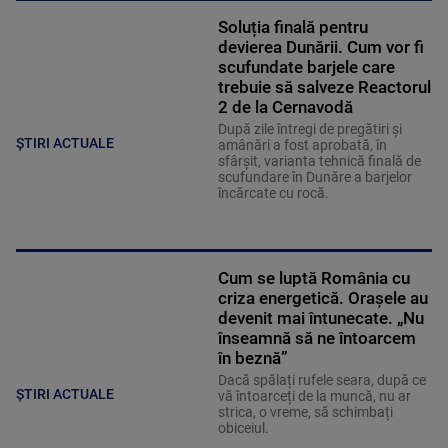
Soluția finală pentru
devierea Dunării. Cum vor fi
scufundate barjele care
trebuie să salveze Reactorul
2 de la Cernavodă
După zile întregi de pregătiri și
ȘTIRI ACTUALE
amânări a fost aprobată, în
sfârșit, varianta tehnică finală de
scufundare în Dunăre a barjelor
încărcate cu rocă.
Cum se luptă România cu
criza energetică. Orașele au
devenit mai întunecate. „Nu
înseamnă să ne întoarcem
în beznă”
Dacă spălați rufele seara, după ce
ȘTIRI ACTUALE
vă întoarceți de la muncă, nu ar
strica, o vreme, să schimbați
obiceiul.