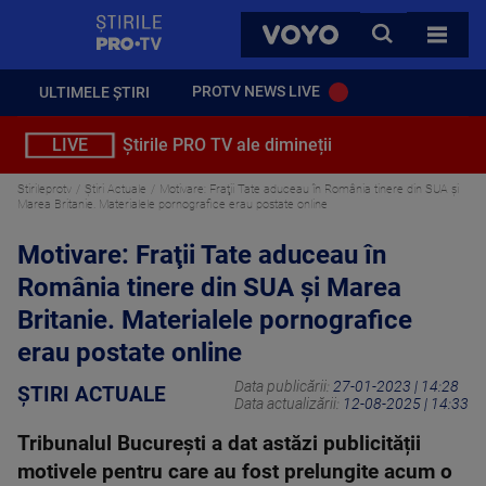
StirilePROTV
CAUTA
VOYO
TOATE 
PROTV NEWS LIVE
ULTIMELE ȘTIRI
LIVE
Știrile PRO TV ale dimineții
Stirileprotv
Știri Actuale
Motivare: Fraţii Tate aduceau în România tinere din SUA şi
Marea Britanie. Materialele pornografice erau postate online
Motivare: Fraţii Tate aduceau în
România tinere din SUA şi Marea
Britanie. Materialele pornografice
erau postate online
Data publicării:
27-01-2023 | 14:28
ȘTIRI ACTUALE
Data actualizării:
12-08-2025 | 14:33
Tribunalul București a dat astăzi publicității
motivele pentru care au fost prelungite acum o