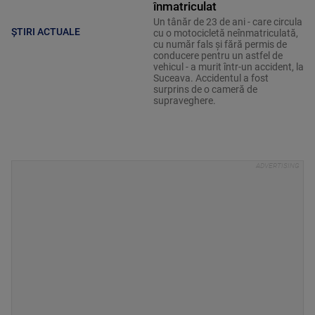
înmatriculat
Un tânăr de 23 de ani - care circula
ȘTIRI ACTUALE
cu o motocicletă neînmatriculată,
cu număr fals și fără permis de
conducere pentru un astfel de
vehicul - a murit într-un accident, la
Suceava. Accidentul a fost
surprins de o cameră de
supraveghere.