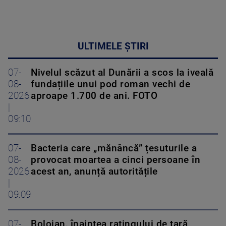
ULTIMELE ȘTIRI
07-
Nivelul scăzut al Dunării a scos la iveală
08-
fundațiile unui pod roman vechi de
2026
aproape 1.700 de ani. FOTO
|
09:10
07-
Bacteria care „mănâncă” țesuturile a
08-
provocat moartea a cinci persoane în
2026
acest an, anunță autoritățile
|
09:09
07-
Bolojan, înaintea ratingului de țară