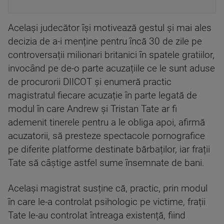
Același judecător își motivează gestul și mai ales
decizia de a-i menține pentru încă 30 de zile pe
controversații milionari britanici în spatele gratiilor,
invocând pe de-o parte acuzațiile ce le sunt aduse
de procurorii DIICOT și enumeră practic
magistratul fiecare acuzație în parte legată de
modul în care Andrew și Tristan Tate ar fi
ademenit tinerele pentru a le obliga apoi, afirmă
acuzatorii, să presteze spectacole pornografice
pe diferite platforme destinate bărbaților, iar frații
Tate să câștige astfel sume însemnate de bani.
Același magistrat susține că, practic, prin modul
în care le-a controlat psihologic pe victime, frații
Tate le-au controlat întreaga existență, fiind