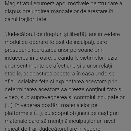
Magistratul enumeră apoi motivele pentru care a
dispus prelungirea mandatelor de arestare în
cazul fraţilor Tate.
"Judecătorul de drepturi şi libertăţi are în vedere
modul de operare folosit de inculpaţi, care
presupune recrutarea unor persoane prin
inducerea în eroare, creându-le victimelor iluzia
unor sentimente de afecţiune şi a unor relaţii
stabile, adăpostirea acestora în casa unde se
aflau celelalte fete şi exploatarea acestora prin
determinarea acestora să creeze conţinut foto şi
video, sub supravegherea şi controlul inculpatelor
(...), în vederea postării materialelor pe
platformele (...), cu scopul obţinerii de câştiguri
materiale care să menţină inculpaţilor un nivel
ridicat de trai. Judecătorul are în vedere