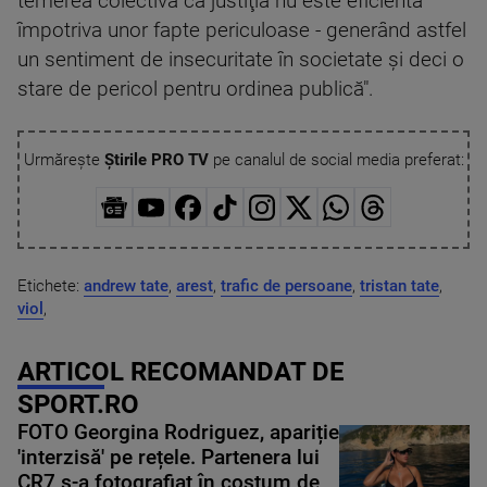
temerea colectivă că justiţia nu este eficientă
împotriva unor fapte periculoase - generând astfel
un sentiment de insecuritate în societate şi deci o
stare de pericol pentru ordinea publică".
Urmărește
Știrile PRO TV
pe canalul de social media preferat:
Etichete:
andrew tate
,
arest
,
trafic de persoane
,
tristan tate
,
viol
,
ARTICOL RECOMANDAT DE
SPORT.RO
FOTO Georgina Rodriguez, apariție
'interzisă' pe rețele. Partenera lui
CR7 s-a fotografiat în costum de