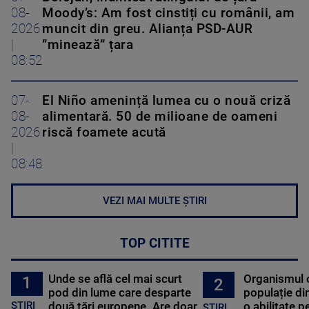
08-
Moody’s: Am fost cinstiți cu românii, am
2026
muncit din greu. Alianța PSD-AUR
|
”minează” țara
08:52
07-
El Niño amenință lumea cu o nouă criză
08-
alimentară. 50 de milioane de oameni
2026
riscă foamete acută
|
08:48
VEZI MAI MULTE ȘTIRI
TOP CITITE
Unde se află cel mai scurt
Organismul 
1
2
pod din lume care desparte
populație di
STIRI
două țări europene. Are doar
o abilitate p
STIRI