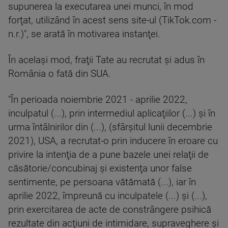
supunerea la executarea unei munci, în mod
forţat, utilizând în acest sens site-ul (TikTok.com -
n.r.)", se arată în motivarea instanţei.
În acelaşi mod, fraţii Tate au recrutat şi adus în
România o fată din SUA.
"În perioada noiembrie 2021 - aprilie 2022,
inculpatul (...), prin intermediul aplicaţiilor (...) şi în
urma întâlnirilor din (...), (sfârşitul lunii decembrie
2021), USA, a recrutat-o prin inducere în eroare cu
privire la intenţia de a pune bazele unei relaţii de
căsătorie/concubinaj şi existenţa unor false
sentimente, pe persoana vătămată (...), iar în
aprilie 2022, împreună cu inculpatele (...) şi (...),
prin exercitarea de acte de constrângere psihică
rezultate din acţiuni de intimidare, supraveghere şi