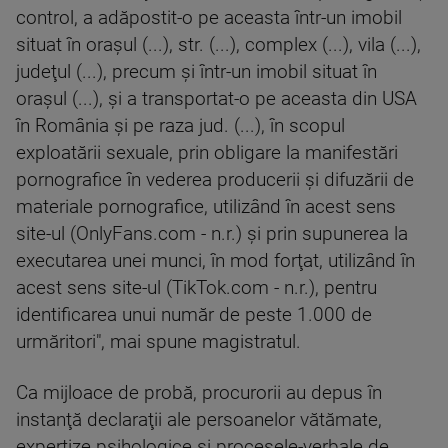
control, a adăpostit-o pe aceasta într-un imobil
situat în oraşul (...), str. (...), complex (...), vila (...),
judeţul (...), precum şi într-un imobil situat în
oraşul (...), şi a transportat-o pe aceasta din USA
în România şi pe raza jud. (...), în scopul
exploatării sexuale, prin obligare la manifestări
pornografice în vederea producerii şi difuzării de
materiale pornografice, utilizând în acest sens
site-ul (OnlyFans.com - n.r.) şi prin supunerea la
executarea unei munci, în mod forţat, utilizând în
acest sens site-ul (TikTok.com - n.r.), pentru
identificarea unui număr de peste 1.000 de
urmăritori", mai spune magistratul.
Ca mijloace de probă, procurorii au depus în
instanţă declaraţii ale persoanelor vătămate,
expertize psihologice şi procesele-verbale de