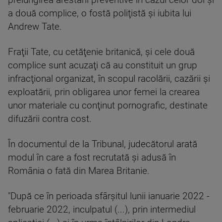
prelungirea arestării preventive în cazul celor doi şi
a două complice, o fostă poliţistă şi iubita lui
Andrew Tate.
Fraţii Tate, cu cetăţenie britanică, şi cele două
complice sunt acuzaţi că au constituit un grup
infracţional organizat, în scopul racolării, cazării şi
exploatării, prin obligarea unor femei la crearea
unor materiale cu conţinut pornografic, destinate
difuzării contra cost.
În documentul de la Tribunal, judecătorul arată
modul în care a fost recrutată şi adusă în
România o fată din Marea Britanie.
"După ce în perioada sfârşitul lunii ianuarie 2022 -
februarie 2022, inculpatul (...), prin intermediul