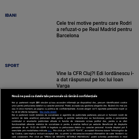
IBANI
Cele trei motive pentru care Rodri
a refuzat-o pe Real Madrid pentru
Barcelona
SPORT
Vine la CFR Cluj?! Edi Iordănescu i-
a dat răspunsul pe loc lui Ioan
Varga
Nouă ne pasă ca datele tale personale să rămână confidențiale
Noi și partenerii noștri
201
stocăm și/sau accesăm informații pe dispozitivul dvs., precum identificatorii cookie
unici pentru prelucrarea datelor cu caracter personal. Puteți accepta sau gestiona alegerile dvs. făcând clic mai jos
sau în orice moment, pe pagina cu politica de confidențialitate. Aceste alegeri vor fi raportate partenerilor noștri și
nu vă vor afecta navigarea.
Mai multe detalii
SPORT
Noi si partenerii nostri (retelele de socializare si agentiile de publicitate partenere, precum si furnizorii nostri de
servicii de date analitice) prelucram date pentru a permite website-ului sa functioneze, pentru a personaliza
continutul si anunturile publicitare afisate in functie de interesele si/sau profilul dvs., pentru a va oferi
functionalitati aferente retelelor de socializare si pentru a analiza traficul pe website. Beneficiati de drepturile
prevazute de art. 15-22 din GDPR in legatura cu prelucrarea datelor cu caracter personal. Aceste drepturi pot fi
exercitate prin modalitatea indicata
aici
. Prin click pe “ACCEPT TOATE”, acceptati folosirea tuturor Tehnologiilor de
tip Cookie, care implica inclusiv acceptul dvs. cu privire la stocarea/accesarea informatiilor de catre Vendor-ii cu
care colaboram. Prin click pe “VREAU SA MODIFIC SETARILE INDIVIDUAL” puteti schimba preferintele in mod