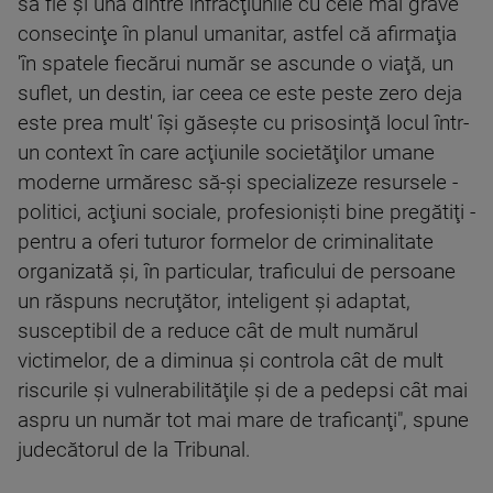
să fie şi una dintre infracţiunile cu cele mai grave
consecinţe în planul umanitar, astfel că afirmaţia
'în spatele fiecărui număr se ascunde o viaţă, un
suflet, un destin, iar ceea ce este peste zero deja
este prea mult' îşi găseşte cu prisosinţă locul într-
un context în care acţiunile societăţilor umane
moderne urmăresc să-şi specializeze resursele -
politici, acţiuni sociale, profesionişti bine pregătiţi -
pentru a oferi tuturor formelor de criminalitate
organizată şi, în particular, traficului de persoane
un răspuns necruţător, inteligent şi adaptat,
susceptibil de a reduce cât de mult numărul
victimelor, de a diminua şi controla cât de mult
riscurile şi vulnerabilităţile şi de a pedepsi cât mai
aspru un număr tot mai mare de traficanţi", spune
judecătorul de la Tribunal.