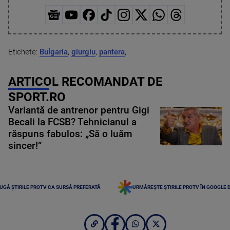
Etichete:
Bulgaria
,
giurgiu
,
pantera
,
ARTICOL RECOMANDAT DE
SPORT.RO
Variantă de antrenor pentru Gigi
Becali la FCSB? Tehnicianul a
răspuns fabulos: „Să o luăm
sincer!”
UGĂ ȘTIRILE PROTV CA SURSĂ PREFERATĂ
URMĂREȘTE ȘTIRILE PROTV ÎN GOOGLE 