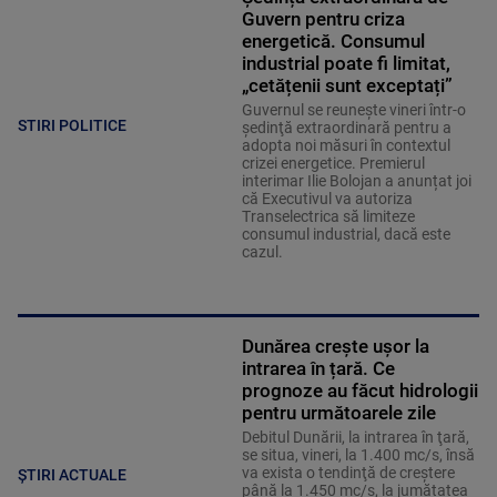
Guvern pentru criza
energetică. Consumul
industrial poate fi limitat,
„cetățenii sunt exceptați”
Guvernul se reuneşte vineri într-o
STIRI POLITICE
şedinţă extraordinară pentru a
adopta noi măsuri în contextul
crizei energetice. Premierul
interimar Ilie Bolojan a anunțat joi
că Executivul va autoriza
Transelectrica să limiteze
consumul industrial, dacă este
cazul.
Dunărea crește ușor la
intrarea în țară. Ce
prognoze au făcut hidrologii
pentru următoarele zile
Debitul Dunării, la intrarea în ţară,
se situa, vineri, la 1.400 mc/s, însă
va exista o tendinţă de creştere
ȘTIRI ACTUALE
până la 1.450 mc/s, la jumătatea