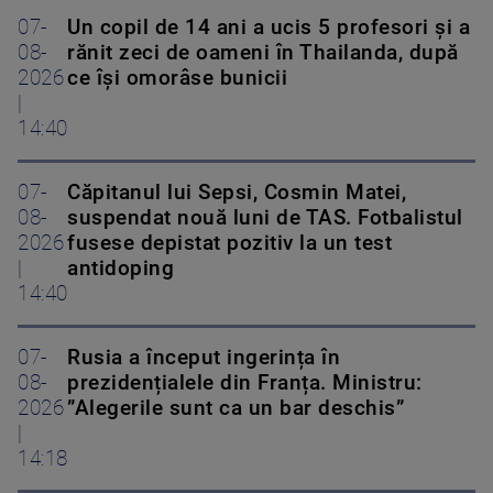
07-
Un copil de 14 ani a ucis 5 profesori și a
08-
rănit zeci de oameni în Thailanda, după
2026
ce își omorâse bunicii
|
14:40
07-
Căpitanul lui Sepsi, Cosmin Matei,
08-
suspendat nouă luni de TAS. Fotbalistul
2026
fusese depistat pozitiv la un test
|
antidoping
14:40
07-
Rusia a început ingerința în
08-
prezidențialele din Franța. Ministru:
2026
”Alegerile sunt ca un bar deschis”
|
14:18