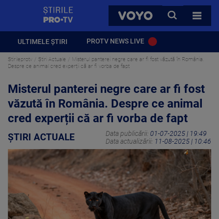
StirilePROTV
CAUTA
VOYO
TOATE 
PROTV NEWS LIVE
ULTIMELE ȘTIRI
Stirileprotv
Știri Actuale
Misterul panterei negre care ar fi fost văzută în România.
Despre ce animal cred experții că ar fi vorba de fapt
Misterul panterei negre care ar fi fost
văzută în România. Despre ce animal
cred experții că ar fi vorba de fapt
Data publicării:
01-07-2025 | 19:49
ȘTIRI ACTUALE
Data actualizării:
11-08-2025 | 10:46