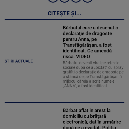
CITEȘTE ȘI...
Bărbatul care a desenat o
declaraţie de dragoste
pentru Anna, pe
Transfăgărăşan, a fost
identificat. Ce amendă
riscă. VIDEO
ȘTIRI ACTUALE
Bărbatul devenit viral pe rețelele
sociale după ce a „pictat” cu spray
graffiti o declaraţie de dragoste pe
o stâncă de pe Transfăgărăşan, în
mijlocul căreia a scris numele
„ANNA”, a fost identificat.
Bărbat aflat în arest la
domiciliu cu brățară
electronică, dat în urmărire
după ce a evadat. Poliția