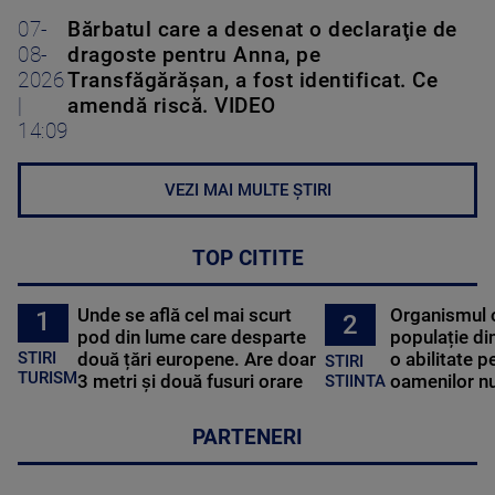
07-
Bărbatul care a desenat o declaraţie de
08-
dragoste pentru Anna, pe
2026
Transfăgărăşan, a fost identificat. Ce
|
amendă riscă. VIDEO
14:09
VEZI MAI MULTE ȘTIRI
TOP CITITE
Unde se află cel mai scurt
Organismul 
1
2
pod din lume care desparte
populație di
STIRI
două țări europene. Are doar
o abilitate p
STIRI
TURISM
3 metri și două fusuri orare
oamenilor nu
STIINTA
PARTENERI