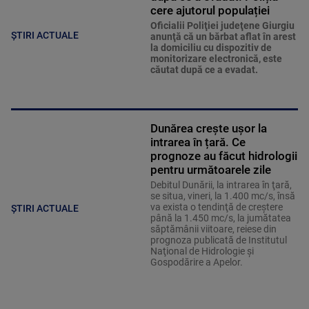
cere ajutorul populației
Oficialii Poliţiei judeţene Giurgiu
ȘTIRI ACTUALE
anunţă că un bărbat aflat în arest
la domiciliu cu dispozitiv de
monitorizare electronică, este
căutat după ce a evadat.
Dunărea crește ușor la
intrarea în țară. Ce
prognoze au făcut hidrologii
pentru următoarele zile
Debitul Dunării, la intrarea în ţară,
se situa, vineri, la 1.400 mc/s, însă
va exista o tendinţă de creştere
ȘTIRI ACTUALE
până la 1.450 mc/s, la jumătatea
săptămânii viitoare, reiese din
prognoza publicată de Institutul
Naţional de Hidrologie şi
Gospodărire a Apelor.