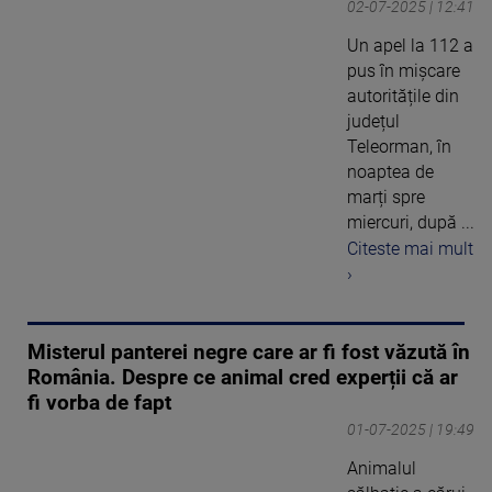
02-07-2025 | 12:41
Un apel la 112 a
pus în mișcare
autoritățile din
județul
Teleorman, în
noaptea de
marți spre
miercuri, după ...
Citeste mai mult
›
Misterul panterei negre care ar fi fost văzută în
România. Despre ce animal cred experții că ar
fi vorba de fapt
01-07-2025 | 19:49
Animalul