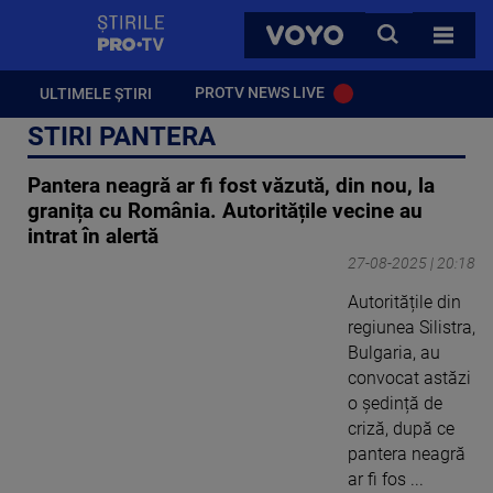
StirilePROTV
CAUTA
VOYO
TOATE 
PROTV NEWS LIVE
ULTIMELE ȘTIRI
STIRI PANTERA
Pantera neagră ar fi fost văzută, din nou, la
granița cu România. Autoritățile vecine au
intrat în alertă
27-08-2025 | 20:18
Autoritățile din
regiunea Silistra,
Bulgaria, au
convocat astăzi
o ședință de
criză, după ce
pantera neagră
ar fi fos ...