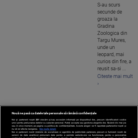
S-au scurs
secunde de
groaza la
Gradina
Zoologica din
Targu Mures,
unde un
leopard, mai
curios din fire, a
reusit sa-si ...
Citeste mai mult
›
Nouă ne pasă ca datele tale personale să rămână confidențiale
1
Noi și partenerii noștri
201
stocăm și/sau accesăm informații pe dispozitivul dvs., precum identificatorii cookie
unici pentru prelucrarea datelor cu caracter personal. Puteți accepta sau gestiona alegerile dvs. făcând clic mai jos
sau în orice moment, pe pagina cu politica de confidențialitate. Aceste alegeri vor fi raportate partenerilor noștri și
nu vă vor afecta navigarea.
Mai multe detalii
Noi si partenerii nostri (retelele de socializare si agentiile de publicitate partenere, precum si furnizorii nostri de
servicii de date analitice) prelucram date pentru a permite website-ului sa functioneze, pentru a personaliza