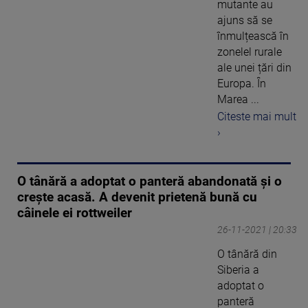
mutante au
ajuns să se
înmulțească în
zonelel rurale
ale unei țări din
Europa. În
Marea ...
Citeste mai mult
›
O tânără a adoptat o panteră abandonată și o
crește acasă. A devenit prietenă bună cu
câinele ei rottweiler
26-11-2021 | 20:33
O tânără din
Siberia a
adoptat o
panteră