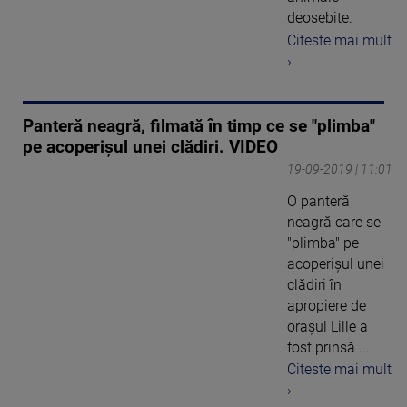
deosebite.
Citeste mai mult
›
Panteră neagră, filmată în timp ce se "plimba"
pe acoperişul unei clădiri. VIDEO
19-09-2019 | 11:01
O panteră
neagră care se
"plimba" pe
acoperişul unei
clădiri în
apropiere de
oraşul Lille a
fost prinsă ...
Citeste mai mult
›