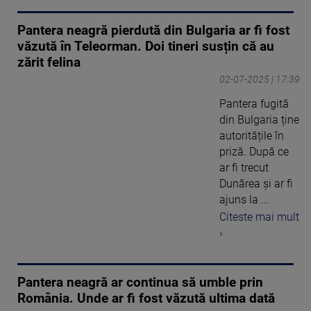
Pantera neagră pierdută din Bulgaria ar fi fost
văzută în Teleorman. Doi tineri susțin că au
zărit felina
02-07-2025 | 17:39
Pantera fugită
din Bulgaria ține
autoritățile în
priză. După ce
ar fi trecut
Dunărea și ar fi
ajuns la ...
Citeste mai mult
›
Pantera neagră ar continua să umble prin
România. Unde ar fi fost văzută ultima dată