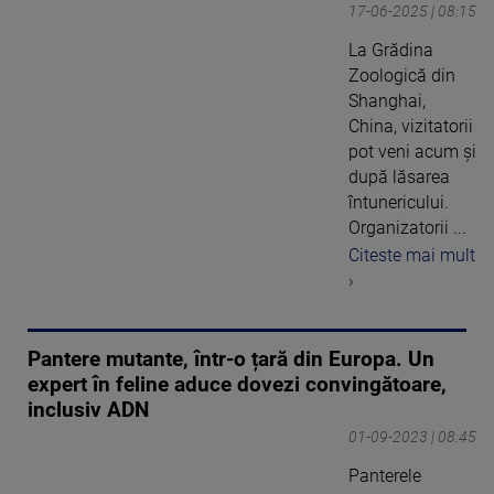
17-06-2025 | 08:15
La Grădina
Zoologică din
Shanghai,
China, vizitatorii
pot veni acum și
după lăsarea
întunericului.
Organizatorii ...
Citeste mai mult
›
Pantere mutante, într-o țară din Europa. Un
expert în feline aduce dovezi convingătoare,
inclusiv ADN
01-09-2023 | 08:45
Panterele