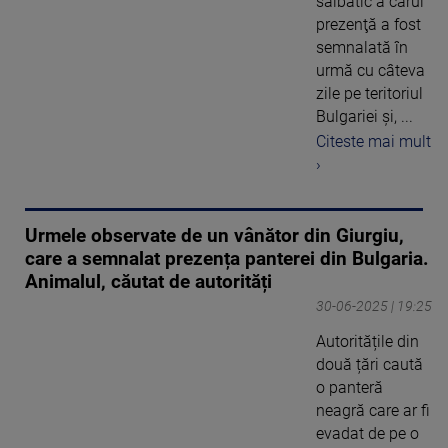
sălbatic a cărui
prezenţă a fost
semnalată în
urmă cu câteva
zile pe teritoriul
Bulgariei şi, ...
Citeste mai mult
›
Urmele observate de un vânător din Giurgiu,
care a semnalat prezența panterei din Bulgaria.
Animalul, căutat de autorități
30-06-2025 | 19:25
Autoritățile din
două țări caută
o panteră
neagră care ar fi
evadat de pe o