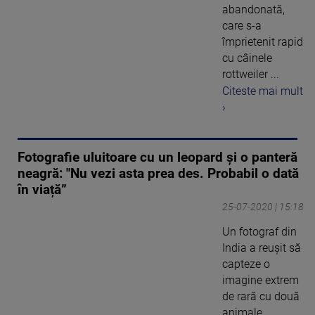
abandonată,
care s-a
împrietenit rapid
cu câinele
rottweiler ...
Citeste mai mult
›
Fotografie uluitoare cu un leopard și o panteră
neagră: "Nu vezi asta prea des. Probabil o dată
în viață”
25-07-2020 | 15:18
Un fotograf din
India a reușit să
capteze o
imagine extrem
de rară cu două
animale