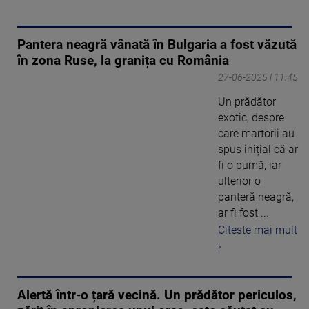
Pantera neagră vânată în Bulgaria a fost văzută
în zona Ruse, la granița cu România
27-06-2025 | 11:45
Un prădător
exotic, despre
care martorii au
spus inițial că ar
fi o pumă, iar
ulterior o
panteră neagră,
ar fi fost ...
Citeste mai mult
›
Alertă într-o țară vecină. Un prădător periculos,