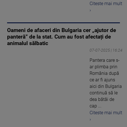
Citeste mai mult
›
Oameni de afaceri din Bulgaria cer „ajutor de
panteră” de la stat. Cum au fost afectați de
animalul sălbatic
07-07-2025 | 16:24
Pantera care s-
ar plimba prin
România după
ce ar fi ajuns
aici din Bulgaria
continuă să le
dea bătăi de
cap ...
Citeste mai mult
›