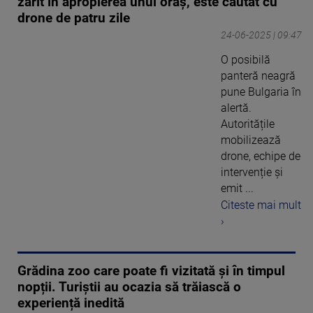
zărit în apropierea unui oraș, este căutat cu
drone de patru zile
24-06-2025 | 09:47
O posibilă
panteră neagră
pune Bulgaria în
alertă.
Autoritățile
mobilizează
drone, echipe de
intervenție și
emit ...
Citeste mai mult
›
Grădina zoo care poate fi vizitată și în timpul
nopții. Turiștii au ocazia să trăiască o
experiență inedită