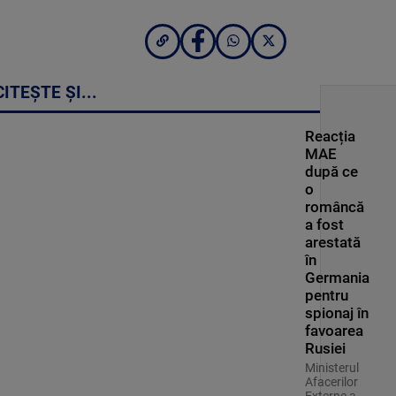
CITEȘTE ȘI...
Reacția
MAE
după ce
o
româncă
a fost
arestată
în
Germania
pentru
spionaj în
favoarea
Rusiei
Ministerul
Afacerilor