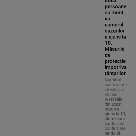
două
persoane
au murit,
iar
numărul
cazurilor
a ajuns la
10.
Măsurile
de
protecție
împotriva
țânțarilor
Numărul
cazurilor de
infecție cu
virusul
West Nile
din acest
sezon a
ajuns la 10,
dintre care
șapte sunt
confirmate,
iar două