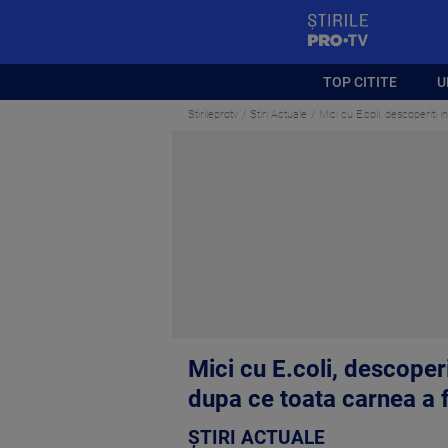
StirilePROTV
TOP CITITE
U
Stirileprotv
Știri Actuale
Mici cu E.coli, descoperiti
Mici cu E.coli, descoper
dupa ce toata carnea a 
ȘTIRI ACTUALE