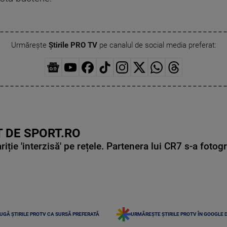
Urmărește
Știrile PRO TV
pe canalul de social media preferat:
 DE SPORT.RO
ie 'interzisă' pe rețele. Partenera lui CR7 s-a fotog
UGĂ ȘTIRILE PROTV CA SURSĂ PREFERATĂ
URMĂREȘTE ȘTIRILE PROTV ÎN GOOGLE 