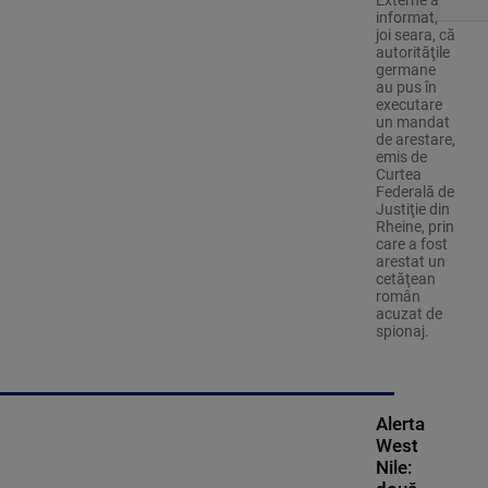
Externe a
informat,
joi seara, că
autorităţile
germane
au pus în
executare
un mandat
de arestare,
emis de
Curtea
Federală de
Justiţie din
Rheine, prin
care a fost
arestat un
cetăţean
român
acuzat de
spionaj.
Alerta
West
Nile: