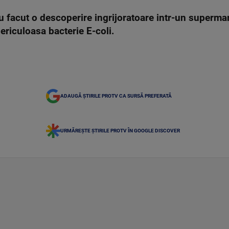
au facut o descoperire ingrijoratoare intr-un superma
periculoasa bacterie E-coli.
ADAUGĂ ȘTIRILE PROTV CA SURSĂ PREFERATĂ
URMĂREȘTE ȘTIRILE PROTV ÎN GOOGLE DISCOVER