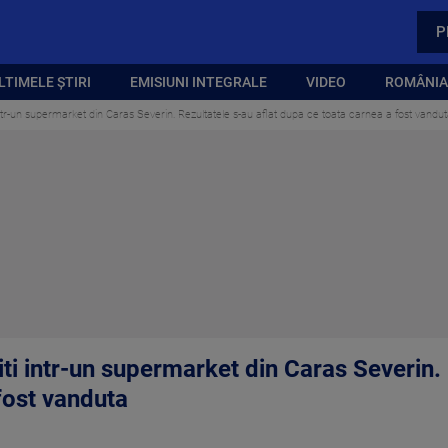
P
LTIMELE ȘTIRI
EMISIUNI INTEGRALE
VIDEO
ROMÂNIA,
 intr-un supermarket din Caras Severin. Rezultatele s-au aflat dupa ce toata carnea a fost vandu
iti intr-un supermarket din Caras Severin. 
fost vanduta