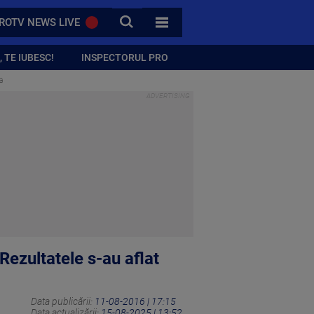
CAUTA
ROTV NEWS LIVE
TOATE CATEGORIILE
 TE IUBESC!
INSPECTORUL PRO
ta
Rezultatele s-au aflat
Data publicării:
11-08-2016 | 17:15
Data actualizării:
15-08-2025 | 13:52