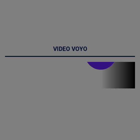
VIDEO VOYO
Stirile PRO TV
Stirile PRO
TV # 19.00 -
09 August