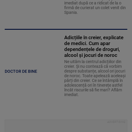
imediat după ce a ridicat de la o
firmă de curierat un colet venit din
Spania.
Adicțiile în creier, explicate
de medici. Cum apar
dependențele de droguri,
alcool și jocuri de noroc
Ne uităm la centrul adicțiilor din
creier. Și nu contează că vorbim
despre substanțe, alcool ori jocuri
DOCTOR DE BINE
de noroc. Toate apelează aceleași
părți din creier. Ce se întâmplă în
adolescență ori în tinerețe astfel
încât riscurile să fie mari? Aflăm
imediat.