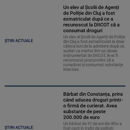
Un elev al Școlii de Agenți
de Poliție din Cluj a fost
exmatriculat după ce a
recunoscut la DIICOT că a
consumat droguri
Un elev al Școlii de Agenți de Poliție
ȘTIRI ACTUALE
din Cluj a fost exmatriculat la doar
câteva luni de la admitere după ce,
audiat ca martor într-un dosar
instrumentat de DIICOT, le-ar fi
recunoscut procurorilor că a
cumpărat și consumat substanțe
interzise.
Bărbat din Constanța, prins
când aducea droguri printr-
o firmă de curierat. Avea
substanțe de peste
200.000 de euro
Un bărbat de 37 de ani din Ilfov a
ȘTIRI ACTUALE
fost oprit în trafic de polițiști