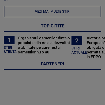
VEZI MAI MULTE ȘTIRI
TOP CITITE
Organismul oamenilor dintr-o
Victorie p
1
2
populație din Asia a dezvoltat
Europeană
o abilitate pe care restul
obligată d
STIRI
ȘTIRI
oamenilor nu o au
permită au
STIINTA
ACTUALE
la EPPO
PARTENERI