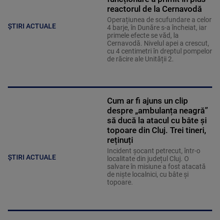
reactorul de la Cernavodă
Operațiunea de scufundare a celor
ȘTIRI ACTUALE
4 barje, în Dunăre s-a încheiat, iar
primele efecte se văd, la
Cernavodă. Nivelul apei a crescut,
cu 4 centimetri în dreptul pompelor
de răcire ale Unității 2.
Cum ar fi ajuns un clip
despre „ambulanța neagră”
să ducă la atacul cu bâte și
topoare din Cluj. Trei tineri,
reținuți
Incident șocant petrecut, într-o
ȘTIRI ACTUALE
localitate din județul Cluj. O
salvare în misiune a fost atacată
de niște localnici, cu bâte și
topoare.