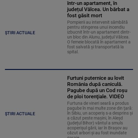
într-un apartament, în
județul Vâlcea. Un bărbat a
fost găsit mort
Pompierii au intervenit sâmbătă
pentru stingerea unui incendiu
izbucnit într-un apartament dintr-
ȘTIRI ACTUALE
un bloc din Alunu, judeţul Vâlcea.
O femeie blocată în apartament a
fost salvată şi transportată la
spital.
Furtuni puternice au lovit
România după caniculă.
Pagube după un Cod roşu
de ploi torenţiale. VIDEO
Furtuna de vineri seară a produs
pagube în mai multe zone din ţară:
în Sibiu, un acoperiş s-a desprins și
ȘTIRI ACTUALE
a căzut peste maşini, în Aleşd
(județul Bihor) vântul a smuls
acoperişul gării, iar în Braşov au
căzut arbori şi au fost inundate
garaje.