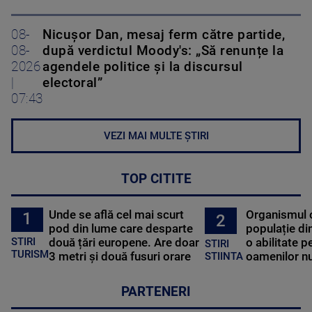
08-
Nicușor Dan, mesaj ferm către partide,
08-
după verdictul Moody's: „Să renunțe la
2026
agendele politice şi la discursul
|
electoral”
07:43
VEZI MAI MULTE ȘTIRI
TOP CITITE
Unde se află cel mai scurt
Organismul 
1
2
pod din lume care desparte
populație di
STIRI
două țări europene. Are doar
o abilitate p
STIRI
TURISM
3 metri și două fusuri orare
oamenilor nu
STIINTA
PARTENERI