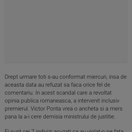
Drept urmare toti s-au conformat miercuri, insa de
aceasta data au refuzat sa faca orice fel de
comentariu. In acest scandal care a revoltat
opinia publica romaneasca, a intervenit inclusiv
premierul. Victor Ponta vrea o ancheta si a mers
pana la a-i cere demisia ministrului de justitie.
Ei sunt cei 7 indivizi acuzati ca au violat-o pe fata