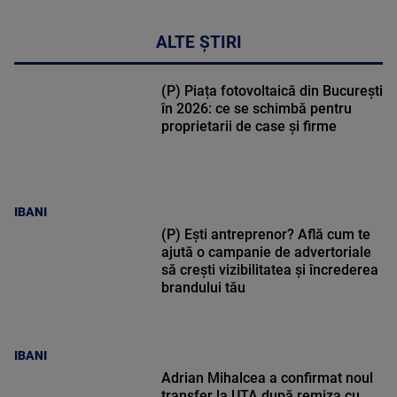
ALTE ȘTIRI
(P) Piața fotovoltaică din București
în 2026: ce se schimbă pentru
proprietarii de case și firme
IBANI
(P) Ești antreprenor? Află cum te
ajută o campanie de advertoriale
să crești vizibilitatea și încrederea
brandului tău
IBANI
Adrian Mihalcea a confirmat noul
transfer la UTA după remiza cu