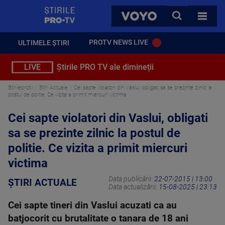
StirilePROTV
CAUTA
VOYO
TOATE 
PROTV NEWS LIVE
ULTIMELE ȘTIRI
LIVE
Știrile PRO TV ale dimineții
Stirileprotv
Știri Actuale
Cei sapte violatori din Vaslui, obligati sa se prezinte zilnic la
postul de politie. Ce vizita a primit miercuri victima
Cei sapte violatori din Vaslui, obligati
sa se prezinte zilnic la postul de
politie. Ce vizita a primit miercuri
victima
Data publicării:
22-07-2015 | 13:00
ȘTIRI ACTUALE
Data actualizării:
15-08-2025 | 23:13
Cei sapte tineri din Vaslui acuzati ca au
batjocorit cu brutalitate o tanara de 18 ani