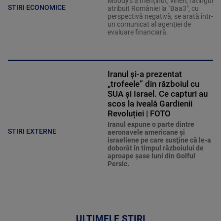
Moody's a menţinut, vineri, ratingul
STIRI ECONOMICE
atribuit României la "Baa3", cu
perspectivă negativă, se arată într-
un comunicat al agenţiei de
evaluare financiară.
Iranul și-a prezentat
„trofeele” din războiul cu
SUA și Israel. Ce capturi au
scos la iveală Gardienii
Revoluției | FOTO
Iranul expune o parte dintre
STIRI EXTERNE
aeronavele americane şi
israeliene pe care susţine că le-a
doborât în timpul războiului de
aproape şase luni din Golful
Persic.
ULTIMELE ȘTIRI