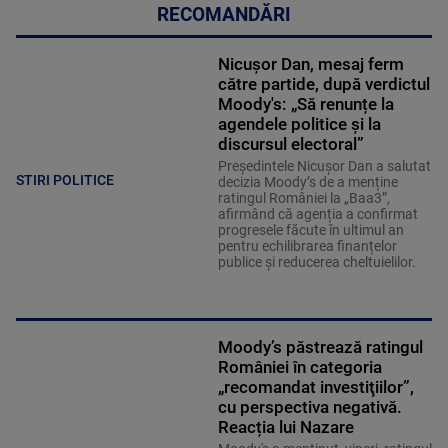
RECOMANDĂRI
Nicușor Dan, mesaj ferm
către partide, după verdictul
Moody's: „Să renunțe la
agendele politice şi la
discursul electoral”
Președintele Nicușor Dan a salutat
STIRI POLITICE
decizia Moody’s de a menține
ratingul României la „Baa3”,
afirmând că agenția a confirmat
progresele făcute în ultimul an
pentru echilibrarea finanțelor
publice și reducerea cheltuielilor.
Moody’s păstrează ratingul
României în categoria
„recomandat investiţiilor”,
cu perspectiva negativă.
Reacția lui Nazare