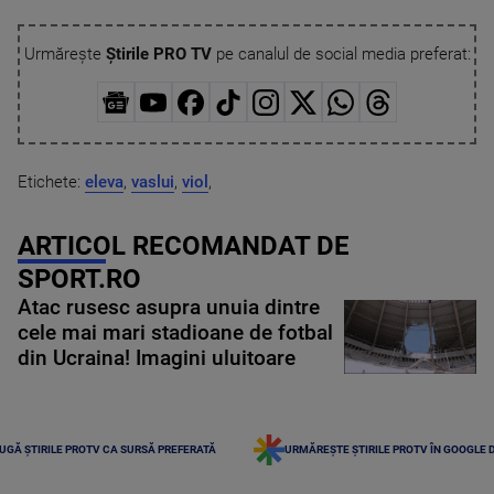
Urmărește
Știrile PRO TV
pe canalul de social media preferat:
Etichete:
eleva
,
vaslui
,
viol
,
ARTICOL RECOMANDAT DE
SPORT.RO
Atac rusesc asupra unuia dintre
cele mai mari stadioane de fotbal
din Ucraina! Imagini uluitoare
UGĂ ȘTIRILE PROTV CA SURSĂ PREFERATĂ
URMĂREȘTE ȘTIRILE PROTV ÎN GOOGLE 