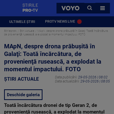
StirilePROTV
CAUTA
VOYO
TOATE 
PROTV NEWS LIVE
ULTIMELE ȘTIRI
Stirileprotv
Știri Actuale
MApN, despre drona prăbuşită în Galaţi: Toată încărcătura,
de provenienţă rusească, a explodat la momentul impactului. FOTO
MApN, despre drona prăbuşită în
Galaţi: Toată încărcătura, de
provenienţă rusească, a explodat la
momentul impactului. FOTO
Data publicării:
29-05-2026 | 08:02
ȘTIRI ACTUALE
Data actualizării:
29-05-2026 | 08:05
Deschide galeria
Toată încărcătura dronei de tip Geran 2, de
provenienţă rusească, a explodat la momentul