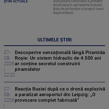
scufundare controlată a primelor
ȘTIRI ACTUALE
două barje în apropierea brațului
Bala de pe Dunăre a început vineri
după-amiază.
ULTIMELE ȘTIRI
07-
Descoperire senzațională lângă Piramida
08-
Roșie: Un sistem hidraulic de 4.500 ani
2026
ar conține secretul construirii
|
piramidelor
22:20
07-
Reacția Rusiei după ce o dronă explozivă
08-
a paralizat aeroportul din Leipzig: „O
2026
provocare complet fabricată”
|