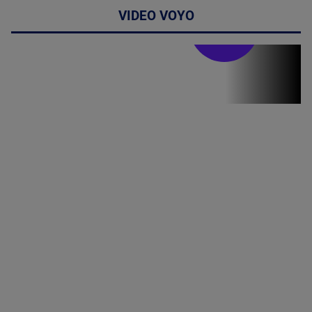
VIDEO VOYO
Stirile PRO TV
Stirile PRO
TV # 19.00 -
07 August
2026
MAI
MULTE
DETALII