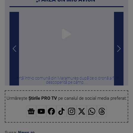
Alertă într-o comună din Maramureș după ce o dronă a fost
Furt
descoperită pe câmp ...
Urmărește
Știrile PRO TV
pe canalul de social media preferat:
Sursa:
News.ro