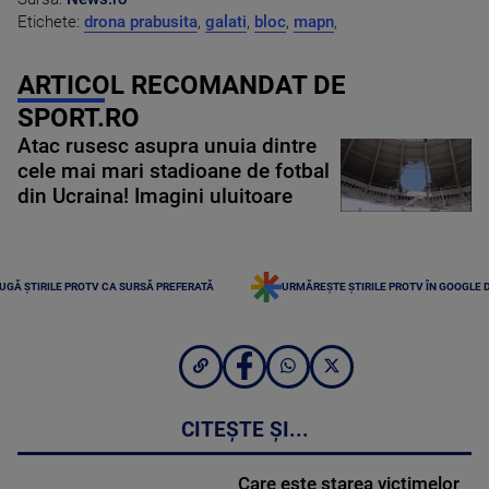
Etichete:
drona prabusita
,
galati
,
bloc
,
mapn
,
ARTICOL RECOMANDAT DE
SPORT.RO
Atac rusesc asupra unuia dintre
cele mai mari stadioane de fotbal
din Ucraina! Imagini uluitoare
UGĂ ȘTIRILE PROTV CA SURSĂ PREFERATĂ
URMĂREȘTE ȘTIRILE PROTV ÎN GOOGLE 
CITEȘTE ȘI...
Care este starea victimelor