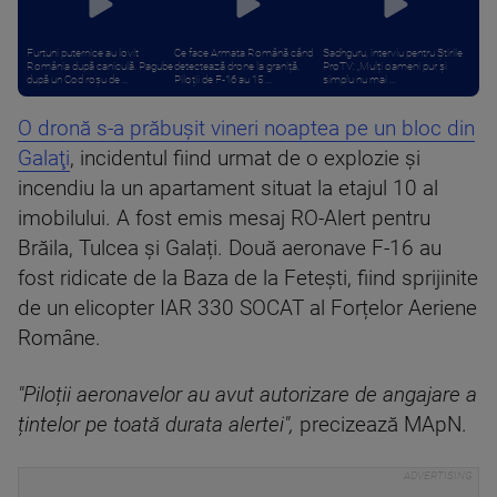
Furtuni puternice au lovit
Ce face Armata Română când
Sadhguru, interviu pentru Știrile
România după caniculă. Pagube
detectează drone la graniță.
ProTV: „Mulți oameni pur și
după un Cod roşu de ...
Piloții de F-16 au 15 ...
simplu nu mai ...
O dronă s-a prăbuşit vineri noaptea pe un bloc din
Galaţi
, incidentul fiind urmat de o explozie şi
incendiu la un apartament situat la etajul 10 al
imobilului. A fost emis mesaj RO-Alert pentru
Brăila, Tulcea și Galați. Două aeronave F-16 au
fost ridicate de la Baza de la Fetești, fiind sprijinite
de un elicopter IAR 330 SOCAT al Forțelor Aeriene
Române.
"Piloții aeronavelor au avut autorizare de angajare a
țintelor pe toată durata alertei",
precizează MApN.