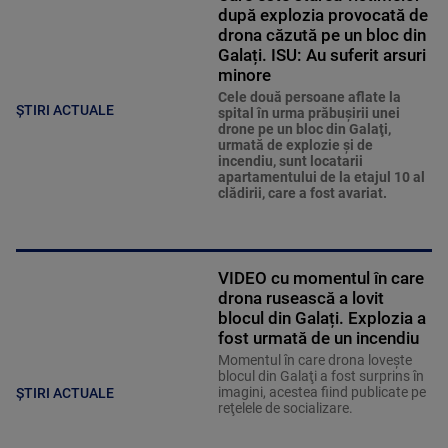
după explozia provocată de
drona căzută pe un bloc din
Galați. ISU: Au suferit arsuri
minore
Cele două persoane aflate la
ȘTIRI ACTUALE
spital în urma prăbuşirii unei
drone pe un bloc din Galaţi,
urmată de explozie şi de
incendiu, sunt locatarii
apartamentului de la etajul 10 al
clădirii, care a fost avariat.
VIDEO cu momentul în care
drona rusească a lovit
blocul din Galați. Explozia a
fost urmată de un incendiu
Momentul în care drona loveşte
blocul din Galaţi a fost surprins în
imagini, acestea fiind publicate pe
ȘTIRI ACTUALE
reţelele de socializare.