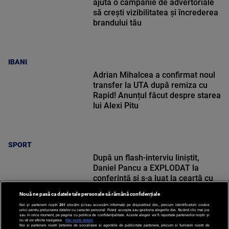
ajută o campanie de advertoriale
să crești vizibilitatea și încrederea
brandului tău
IBANI
Adrian Mihalcea a confirmat noul
transfer la UTA după remiza cu
Rapid! Anunțul făcut despre starea
lui Alexi Pitu
SPORT
După un flash-interviu liniștit,
Daniel Pancu a EXPLODAT la
conferință și s-a luat la ceartă cu
oamenii în sală: ”Gata, nu mai
Nouă ne pasă ca datele tale personale să rămână confidențiale
strigați”
Noi și partenerii noștri
201
stocăm și/sau accesăm informații pe dispozitivul dvs., precum identificatorii cookie
unici pentru prelucrarea datelor cu caracter personal. Puteți accepta sau gestiona alegerile dvs. făcând clic mai jos
sau în orice moment, pe pagina cu politica de confidențialitate. Aceste alegeri vor fi raportate partenerilor noștri și
nu vă vor afecta navigarea.
Mai multe detalii
Noi si partenerii nostri (retelele de socializare si agentiile de publicitate partenere, precum si furnizorii nostri de
SPORT