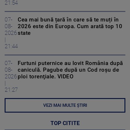
21:54
07-
Cea mai bună țară în care să te muți în
08-
2026 este din Europa. Cum arată top 10
2026
state
|
21:44
07-
Furtuni puternice au lovit România după
08-
caniculă. Pagube după un Cod roşu de
2026
ploi torenţiale. VIDEO
|
21:27
VEZI MAI MULTE ȘTIRI
TOP CITITE