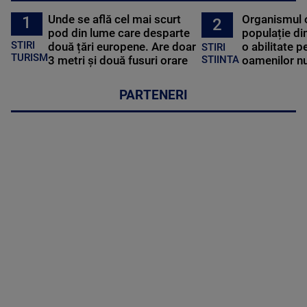
Unde se află cel mai scurt
Organismul 
1
2
pod din lume care desparte
populație di
STIRI
două țări europene. Are doar
o abilitate p
STIRI
TURISM
3 metri și două fusuri orare
oamenilor nu
STIINTA
PARTENERI