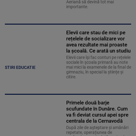
Aeriană să devină tot mai
importante.
Elevii care stau de mici pe
rețelele de socializare vor
avea rezultate mai proaste
la școală. Ce arată un studiu
Elevii care îşi fac conturi pe rețelele
sociale în școala primară au note
mai mici la examenele de la final de
STIRI EDUCATIE
gimnaziu, în special la științe și
citire.
Primele două barje
scufundate în Dunăre. Cum
va fi deviat cursul apei spre
centrala de la Cernavodă
După zile de așteptare și amânări
repetate, operațiunea de