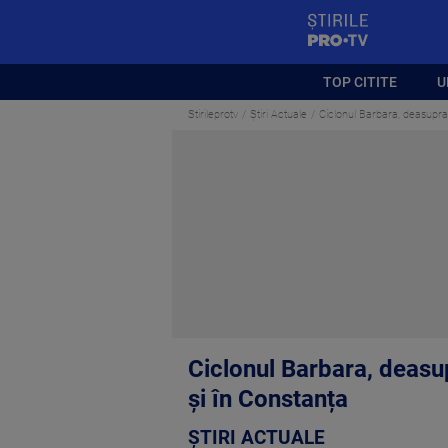
StirilePROTV
TOP CITITE
U
Stirileprotv
Știri Actuale
Ciclonul Barbara, deasupra
Ciclonul Barbara, deasu
și în Constanța
ȘTIRI ACTUALE