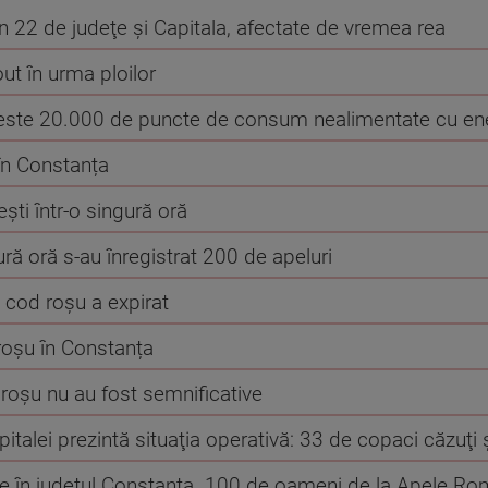
in 22 de judeţe şi Capitala, afectate de vremea rea
ut în urma ploilor
peste 20.000 de puncte de consum nealimentate cu en
 în Constanța
ști într-o singură oră
gură oră s-au înregistrat 200 de apeluri
 cod roșu a expirat
roșu în Constanța
roșu nu au fost semnificative
pitalei prezintă situaţia operativă: 33 de copaci căzuţi
te în județul Constanța. 100 de oameni de la Apele Ro