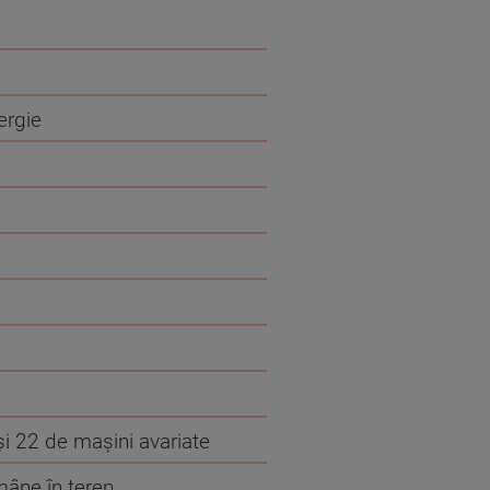
ergie
 şi 22 de mașini avariate
mâne în teren