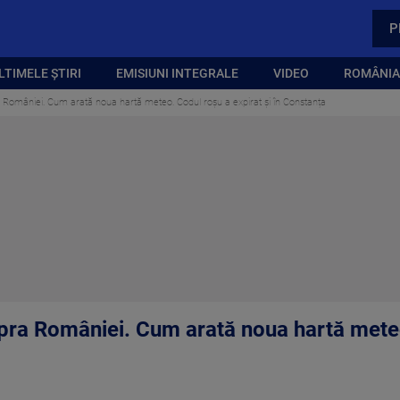
P
LTIMELE ȘTIRI
EMISIUNI INTEGRALE
VIDEO
ROMÂNIA,
 României. Cum arată noua hartă meteo. Codul roșu a expirat și în Constanța
pra României. Cum arată noua hartă meteo