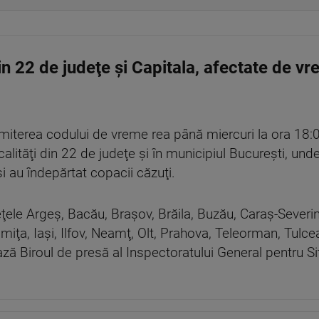
din 22 de judeţe şi Capitala, afectate de v
emiterea codului de vreme rea până miercuri la ora 18:0
calităţi din 22 de judeţe şi în municipiul Bucureşti, u
şi au îndepărtat copacii căzuţi.
deţele Argeş, Bacău, Braşov, Brăila, Buzău, Caraş-Severin
omiţa, Iaşi, Ilfov, Neamţ, Olt, Prahova, Teleorman, Tulce
ză Biroul de presă al Inspectoratului General pentru Si