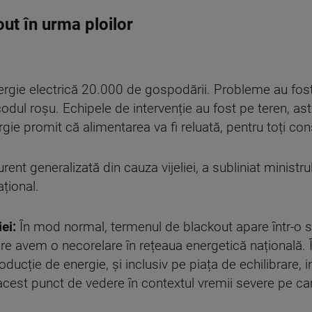
out în urma ploilor
gie electrică 20.000 de gospodării. Probleme au fost în
odul roșu. Echipele de intervenție au fost pe teren, ast
ergie promit că alimentarea va fi reluată, pentru toți co
ent generalizată din cauza vijeliei, a subliniat ministr
țional.
ei:
În mod normal, termenul de blackout apare într-o si
care avem o necorelare în rețeaua energetică națională. 
cție de energie, și inclusiv pe piața de echilibrare, 
acest punct de vedere în contextul vremii severe pe care 