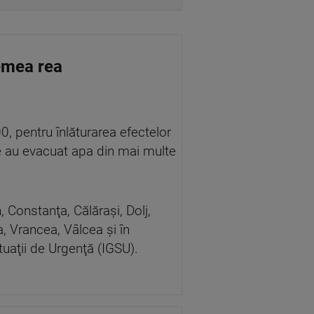
remea rea
0, pentru înlăturarea efectelor
nde au evacuat apa din mai multe
, Constanţa, Călăraşi, Dolj,
a, Vrancea, Vâlcea şi în
tuaţii de Urgenţă (IGSU).