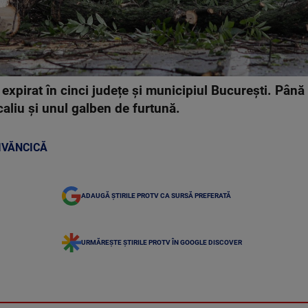
 expirat în cinci județe și municipiul București. Până
caliu și unul galben de furtună.
IVĂNCICĂ
ADAUGĂ ȘTIRILE PROTV CA SURSĂ PREFERATĂ
URMĂREȘTE ȘTIRILE PROTV ÎN GOOGLE DISCOVER