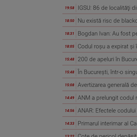
IGSU: 86 de localităţi d
19:58
Nu există risc de blacko
18:50
Bogdan Ivan: Au fost 
18:31
Codul roșu a expirat și
18:05
200 de apeluri în Bucure
15:48
În Bucureşti, într-o sin
15:48
Avertizarea generală de
15:08
ANM a prelungit codul 
14:49
ANAR: Efectele codului 
14:56
Primarul interimar al Ca
14:33
Cote de pericol depăși
13:22