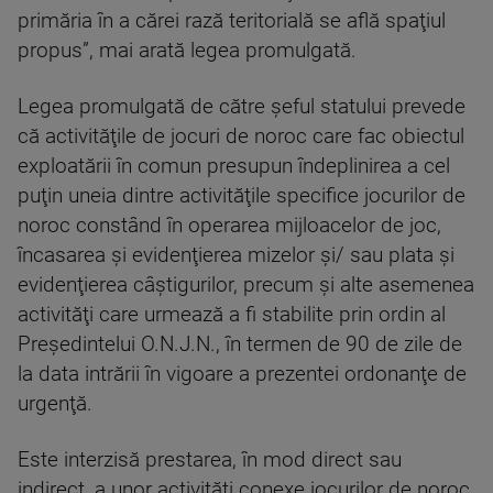
primăria în a cărei rază teritorială se află spaţiul
propus”, mai arată legea promulgată.
Legea promulgată de către şeful statului prevede
că activităţile de jocuri de noroc care fac obiectul
exploatării în comun presupun îndeplinirea a cel
puţin uneia dintre activităţile specifice jocurilor de
noroc constând în operarea mijloacelor de joc,
încasarea şi evidenţierea mizelor şi/ sau plata şi
evidenţierea câştigurilor, precum şi alte asemenea
activităţi care urmează a fi stabilite prin ordin al
Preşedintelui O.N.J.N., în termen de 90 de zile de
la data intrării în vigoare a prezentei ordonanţe de
urgenţă.
Este interzisă prestarea, în mod direct sau
indirect, a unor activităţi conexe jocurilor de noroc