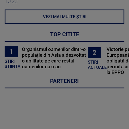
10:23
VEZI MAI MULTE ȘTIRI
TOP CITITE
Organismul oamenilor dintr-o
Victorie p
1
2
populație din Asia a dezvoltat
Europeană
o abilitate pe care restul
obligată d
STIRI
ȘTIRI
oamenilor nu o au
permită au
STIINTA
ACTUALE
la EPPO
PARTENERI