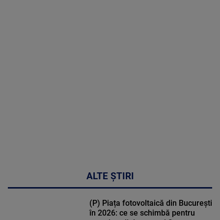
2026
MAI
MULTE
DETALII
30:33
ALTE ȘTIRI
(P) Piața fotovoltaică din București
în 2026: ce se schimbă pentru