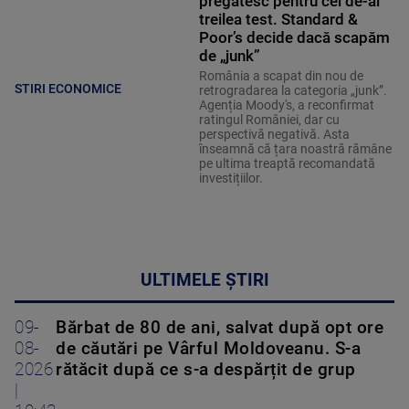
pregătesc pentru cel de-al
treilea test. Standard &
Poor’s decide dacă scapăm
de „junk”
România a scapat din nou de
STIRI ECONOMICE
retrogradarea la categoria „junk”.
Agenția Moody's, a reconfirmat
ratingul României, dar cu
perspectivă negativă. Asta
înseamnă că țara noastră rămâne
pe ultima treaptă recomandată
investițiilor.
ULTIMELE ȘTIRI
09-
Bărbat de 80 de ani, salvat după opt ore
08-
de căutări pe Vârful Moldoveanu. S-a
2026
rătăcit după ce s-a despărțit de grup
|