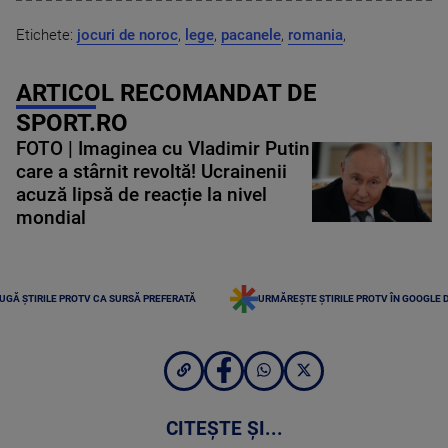
Etichete:
jocuri de noroc
,
lege
,
pacanele
,
romania
,
ARTICOL RECOMANDAT DE
SPORT.RO
FOTO | Imaginea cu Vladimir Putin
care a stârnit revoltă! Ucrainenii
acuză lipsă de reacție la nivel
mondial
UGĂ ȘTIRILE PROTV CA SURSĂ PREFERATĂ
URMĂREȘTE ȘTIRILE PROTV ÎN GOOGLE 
CITEȘTE ȘI...