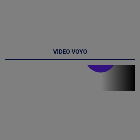
VIDEO VOYO
Stirile PRO TV
Stirile PRO
TV # 19.00 -
8 August