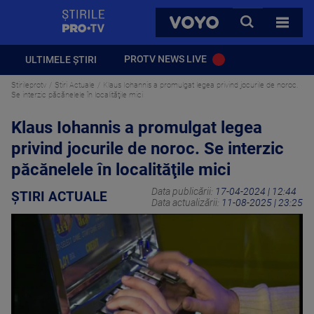
StirilePROTV
CAUTA
VOYO
TOATE 
PROTV NEWS LIVE
ULTIMELE ȘTIRI
Stirileprotv
Știri Actuale
Klaus Iohannis a promulgat legea privind jocurile de noroc.
Se interzic păcănelele în localităţile mici
Klaus Iohannis a promulgat legea
privind jocurile de noroc. Se interzic
păcănelele în localităţile mici
Data publicării:
17-04-2024 | 12:44
ȘTIRI ACTUALE
Data actualizării:
11-08-2025 | 23:25