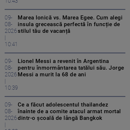
10:43
09-
Marea Ionică vs. Marea Egee. Cum alegi
08-
insula grecească perfectă în funcție de
2026
stilul tău de vacanță
|
10:41
09-
Lionel Messi a revenit în Argentina
08-
pentru înmormântarea tatălui său. Jorge
2026
Messi a murit la 68 de ani
|
10:39
09-
Ce a făcut adolescentul thailandez
08-
înainte de a comite atacul armat mortal
2026
dintr-o școală de lângă Bangkok
|