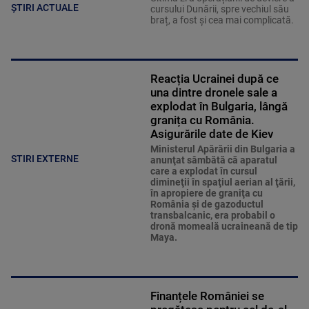
ȘTIRI ACTUALE
cursului Dunării, spre vechiul său
braț, a fost și cea mai complicată.
Reacția Ucrainei după ce
una dintre dronele sale a
explodat în Bulgaria, lângă
granița cu România.
Asigurările date de Kiev
Ministerul Apărării din Bulgaria a
STIRI EXTERNE
anunţat sâmbătă că aparatul
care a explodat în cursul
dimineţii în spaţiul aerian al ţării,
în apropiere de graniţa cu
România şi de gazoductul
transbalcanic, era probabil o
dronă momeală ucraineană de tip
Maya.
Finanțele României se