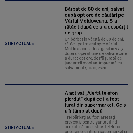
Bărbat de 80 de ani, salvat
după opt ore de căutări pe
Vârful Moldoveanu. S-a
rătăcit după ce s-a despărțit
de grup
Un bărbat în vârstă de 80 de ani,
ȘTIRI ACTUALE
rătăcit pe traseul spre Vârful
Moldoveanu, a fost găsit în viață
după o operațiune de salvare care
a durat opt ore, desfășurată de
jandarmii montani împreună cu
salvamontiștii argeșeni.
A activat „Alertă telefon
pierdut” după ce i-a fost
furat din supermarket. Ce s-
a întâmplat după
Trei bărbați au fost arestați
preventiv pentru șantaj, fiind
acuzați că au sustras telefonul
ȘTIRI ACTUALE
unei femei dintr-un supermarket și