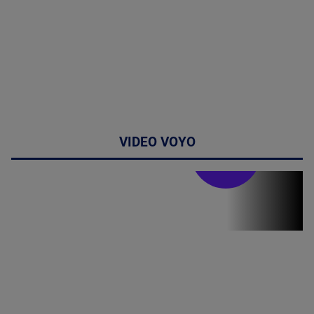
VIDEO VOYO
Stirile PRO TV
Stirile PRO