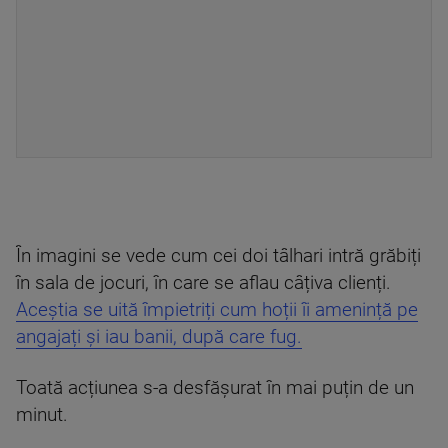
În imagini se vede cum cei doi tâlhari intră grăbiți
în sala de jocuri, în care se aflau câțiva clienți.
Aceștia se uită împietriți cum hoții îi amenință pe
angajați și iau banii, după care fug.
Toată acțiunea s-a desfășurat în mai puțin de un
minut.