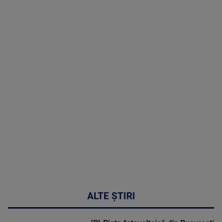
TV # 19.00 -
8 August
2026
MAI
MULTE
DETALII
30:33
ALTE ȘTIRI