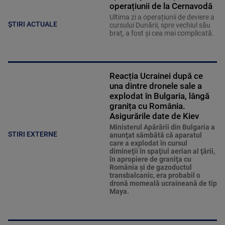
operațiunii de la Cernavodă
Ultima zi a operațiunii de deviere a
ȘTIRI ACTUALE
cursului Dunării, spre vechiul său
braț, a fost și cea mai complicată.
Reacția Ucrainei după ce
una dintre dronele sale a
explodat în Bulgaria, lângă
granița cu România.
Asigurările date de Kiev
Ministerul Apărării din Bulgaria a
STIRI EXTERNE
anunţat sâmbătă că aparatul
care a explodat în cursul
dimineţii în spaţiul aerian al ţării,
în apropiere de graniţa cu
România şi de gazoductul
transbalcanic, era probabil o
dronă momeală ucraineană de tip
Maya.