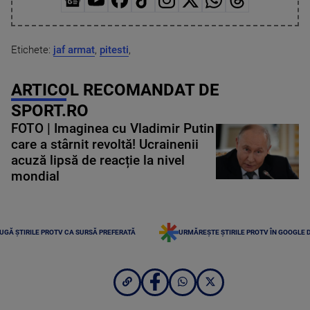
Etichete:
jaf armat
,
pitesti
,
ARTICOL RECOMANDAT DE
SPORT.RO
FOTO | Imaginea cu Vladimir Putin
care a stârnit revoltă! Ucrainenii
acuză lipsă de reacție la nivel
mondial
UGĂ ȘTIRILE PROTV CA SURSĂ PREFERATĂ
URMĂREȘTE ȘTIRILE PROTV ÎN GOOGLE 