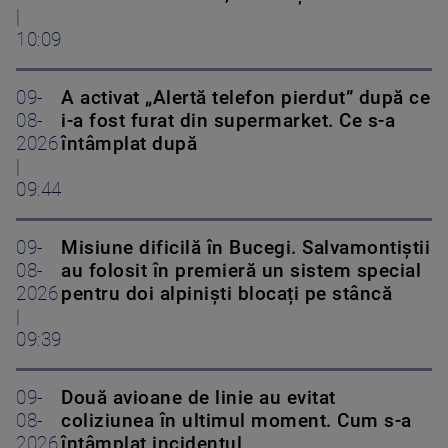
|
10:09
09-
A activat „Alertă telefon pierdut” după ce
08-
i-a fost furat din supermarket. Ce s-a
2026
întâmplat după
|
09:44
09-
Misiune dificilă în Bucegi. Salvamontiștii
08-
au folosit în premieră un sistem special
2026
pentru doi alpiniști blocați pe stâncă
|
09:39
09-
Două avioane de linie au evitat
08-
coliziunea în ultimul moment. Cum s-a
2026
întâmplat incidentul