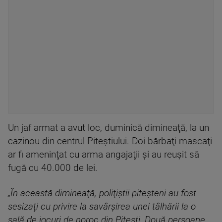
Un jaf armat a avut loc, duminică dimineaţă, la un
cazinou din centrul Piteştiului. Doi bărbaţi mascaţi
ar fi ameninţat cu arma angajaţii şi au reuşit să
fugă cu 40.000 de lei.
„În această dimineaţă, poliţiştii piteşteni au fost
sesizaţi cu privire la savârşirea unei tâlhării la o
sală de jocuri de noroc din Piteşti. Două persoane