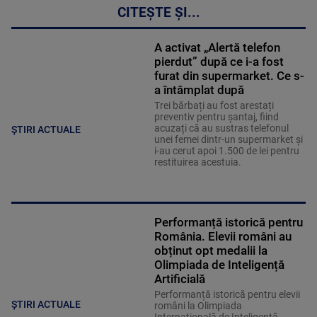
CITEȘTE ȘI...
A activat „Alertă telefon
pierdut” după ce i-a fost
furat din supermarket. Ce s-
a întâmplat după
Trei bărbați au fost arestați
preventiv pentru șantaj, fiind
acuzați că au sustras telefonul
ȘTIRI ACTUALE
unei femei dintr-un supermarket și
i-au cerut apoi 1.500 de lei pentru
restituirea acestuia.
Performanță istorică pentru
România. Elevii români au
obținut opt medalii la
Olimpiada de Inteligență
Artificială
Performanță istorică pentru elevii
ȘTIRI ACTUALE
români la Olimpiada