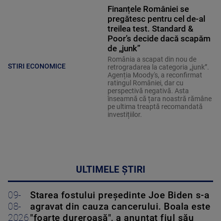
Finanțele României se
pregătesc pentru cel de-al
treilea test. Standard &
Poor’s decide dacă scapăm
de „junk”
România a scapat din nou de
STIRI ECONOMICE
retrogradarea la categoria „junk”.
Agenția Moody's, a reconfirmat
ratingul României, dar cu
perspectivă negativă. Asta
înseamnă că țara noastră rămâne
pe ultima treaptă recomandată
investițiilor.
ULTIMELE ȘTIRI
09-
Starea fostului președinte Joe Biden s-a
08-
agravat din cauza cancerului. Boala este
2026
"foarte dureroasă", a anunțat fiul său