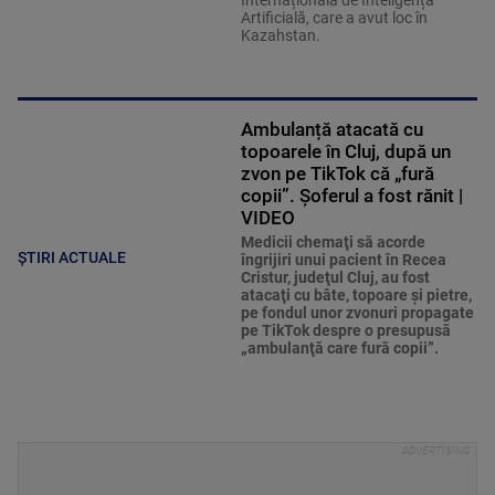
Internațională de Inteligență
Artificială, care a avut loc în
Kazahstan.
Ambulanță atacată cu
topoarele în Cluj, după un
zvon pe TikTok că „fură
copii”. Șoferul a fost rănit |
VIDEO
Medicii chemaţi să acorde
ȘTIRI ACTUALE
îngrijiri unui pacient în Recea
Cristur, judeţul Cluj, au fost
atacaţi cu bâte, topoare şi pietre,
pe fondul unor zvonuri propagate
pe TikTok despre o presupusă
„ambulanţă care fură copii”.