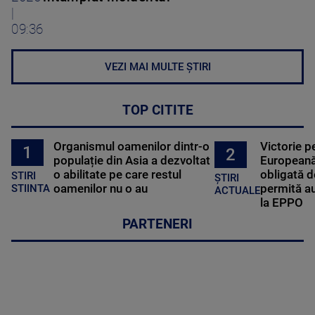
|
09:36
VEZI MAI MULTE ȘTIRI
TOP CITITE
Organismul oamenilor dintr-o
Victorie p
1
2
populație din Asia a dezvoltat
Europeană
o abilitate pe care restul
obligată d
STIRI
ȘTIRI
oamenilor nu o au
permită au
STIINTA
ACTUALE
la EPPO
PARTENERI