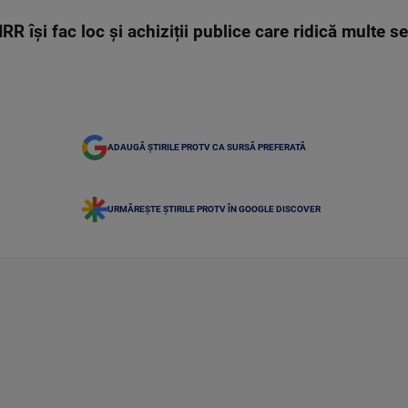
NRR își fac loc și achiziții publice care ridică multe 
ADAUGĂ ȘTIRILE PROTV CA SURSĂ PREFERATĂ
URMĂREȘTE ȘTIRILE PROTV ÎN GOOGLE DISCOVER