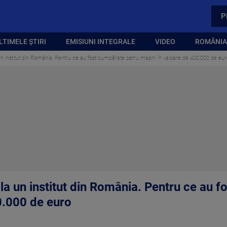
P
LTIMELE ȘTIRI
EMISIUNI INTEGRALE
VIDEO
ROMÂNIA,
 un institut din România. Pentru ce au fost cumpărate patru mașini în valoare de 400.000 de eu
 la un institut din România. Pentru ce au 
0.000 de euro