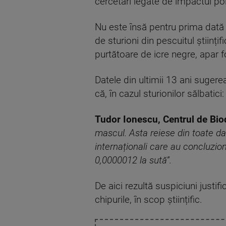
cercetări legate de impactul polu
Nu este însă pentru prima dată 
de sturioni din pescuitul științi
purtătoare de icre negre, apar fo
Datele din ultimii 13 ani sugerea
că, în cazul sturionilor sălbatici:
Tudor Ionescu, Centrul de Biod
mascul. Asta reiese din toate date
internaționali care au concluzion
0,0000012 la sută”.
De aici rezultă suspiciuni justi
chipurile, în scop științific.