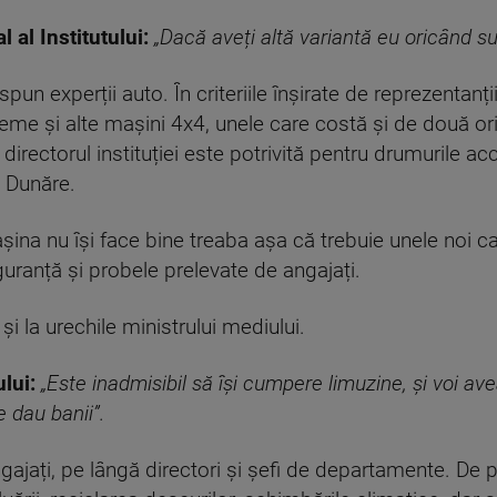
 al Institutului:
„Dacă aveți altă variantă eu oricând su
pun experții auto. În criteriile înșirate de reprezentanții i
bleme și alte mașini 4x4, unele care costă și de două ori
rectorul instituției este potrivită pentru drumurile acc
e Dunăre.
mașina nu își face bine treaba așa că trebuie unele noi c
guranță și probele prelevate de angajați.
și la urechile ministrului mediului.
lui:
„Este inadmisibil să își cumpere limuzine, și voi ave
 dau banii”.
ngajați, pe lângă directori și șefi de departamente. De p