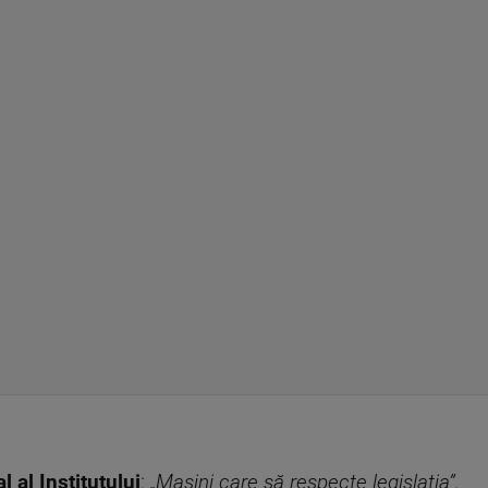
 al Institutului
:
„Mașini care să respecte legislația”.