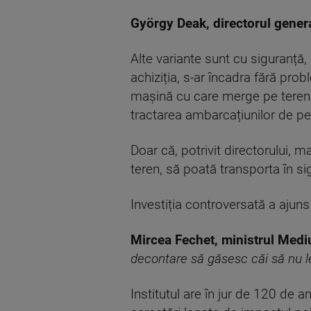
György Deak, directorul general
Alte variante sunt cu siguranță, s
achiziția, s-ar încadra fără pro
mașină cu care merge pe teren di
tractarea ambarcațiunilor de p
Doar că, potrivit directorului, 
teren, să poată transporta în si
Investiția controversată a ajuns 
Mircea Fechet, ministrul Mediu
decontare să găsesc căi să nu le
Institutul are în jur de 120 de a