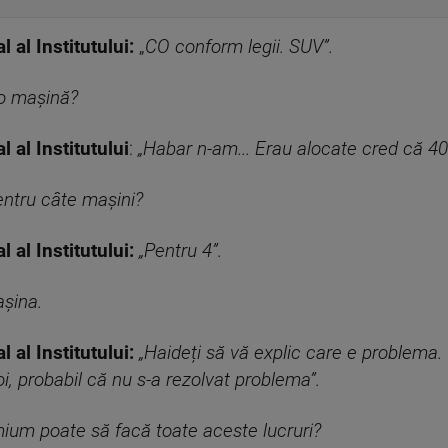
 al Institutului:
„
CO conform legii. SUV”.
 o mașină?
 al Institutului
:
„Habar n-am... Erau alocate cred că 40
entru câte mașini?
 al Institutului:
„Pentru 4”.
așina.
 al Institutului:
„Haideți să vă explic care e problema. 
oi, probabil că nu s-a rezolvat problema”.
ium poate să facă toate aceste lucruri?