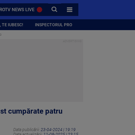
CAUTA
ROTV NEWS LIVE
TOATE CATEGORIILE
 TE IUBESC!
INSPECTORUL PRO
ro
fost cumpărate patru
Data publicării:
23-04-2024 | 19:19
Data actualizării:
11-08-2025 | 23:15