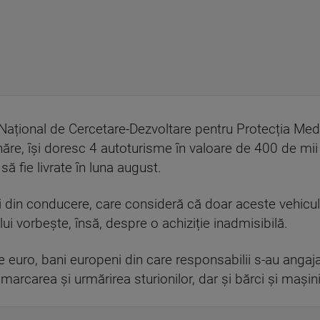
l Național de Cercetare-Dezvoltare pentru Protecția Med
ăre, își doresc 4 autoturisme în valoare de 400 de mii d
ă fie livrate în luna august.
i din conducere, care consideră că doar aceste vehicule
ului vorbește, însă, despre o achiziție inadmisibilă.
de euro, bani europeni din care responsabilii s-au angaj
arcarea și urmărirea sturionilor, dar și bărci și mașini