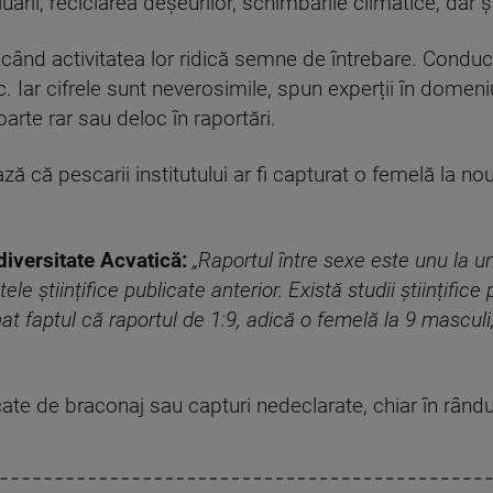
ării, reciclarea deşeurilor, schimbările climatice, dar ș
când activitatea lor ridică semne de întrebare. Conduce
fic. Iar cifrele sunt neverosimile, spun experții în dome
arte rar sau deloc în raportări.
ză că pescarii institutului ar fi capturat o femelă la nou
iversitate Acvatică:
„Raportul între sexe este unu la u
le științifice publicate anterior. Există studii științifice
at faptul că raportul de 1:9, adică o femelă la 9 masculi,
ficate de braconaj sau capturi nedeclarate, chiar în rând