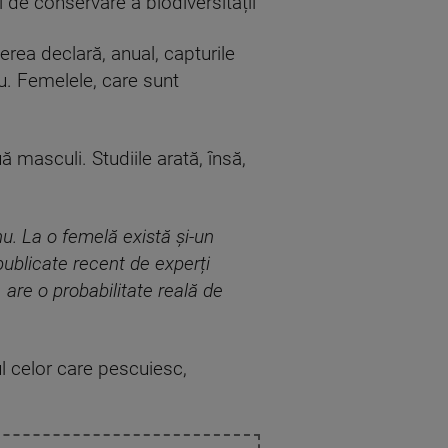
i de conservare a biodiversității
rea declară, anual, capturile
niu. Femelele, care sunt
ă masculi. Studiile arată, însă,
nu. La o femelă există și-un
 publicate recent de experți
 are o probabilitate reală de
ul celor care pescuiesc,