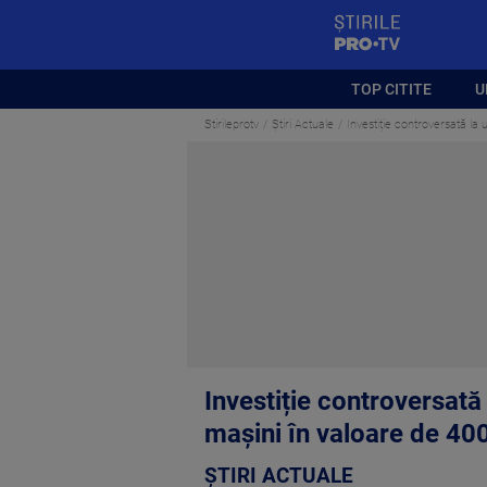
StirilePROTV
TOP CITITE
U
Stirileprotv
Știri Actuale
Investiție controversată la
Investiție controversată
mașini în valoare de 40
ȘTIRI ACTUALE