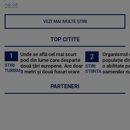
08:35
VEZI MAI MULTE ȘTIRI
TOP CITITE
Unde se află cel mai scurt
Organismul 
1
2
pod din lume care desparte
populație di
STIRI
două țări europene. Are doar
o abilitate p
STIRI
TURISM
3 metri și două fusuri orare
oamenilor nu
STIINTA
PARTENERI