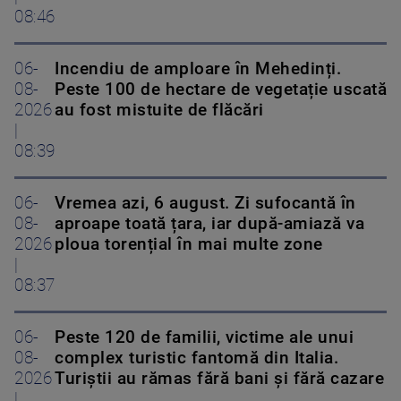
08:46
06-
Incendiu de amploare în Mehedinți.
08-
Peste 100 de hectare de vegetație uscată
2026
au fost mistuite de flăcări
|
08:39
06-
Vremea azi, 6 august. Zi sufocantă în
08-
aproape toată țara, iar după-amiază va
2026
ploua torențial în mai multe zone
|
08:37
06-
Peste 120 de familii, victime ale unui
08-
complex turistic fantomă din Italia.
2026
Turiștii au rămas fără bani și fără cazare
|