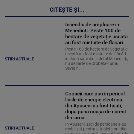
CITEȘTE ȘI...
Incendiu de amploare în
Mehedinți. Peste 100 de
hectare de vegetație uscată
au fost mistuite de flăcări
Peste 100 de hectare de vegetație
uscată au fost mistuite de flăcări
în două sate din județul Mehedinți,
ȘTIRI ACTUALE
nu departe de Drobeta-Turnu
Severin.
Copacii care pun în pericol
liniile de energie electrică
din Apuseni au fost tăiați,
după pana uriașă de curent
din iarnă
În Apuseni, zeci de persoane s-au
ȘTIRI ACTUALE
mobilizat pentru a toaleta ori tăia
copacii care pun în pericol liniile de