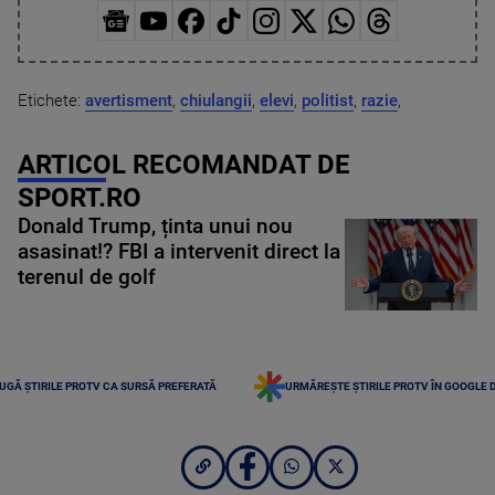
Etichete:
avertisment
,
chiulangii
,
elevi
,
politist
,
razie
,
ARTICOL RECOMANDAT DE
SPORT.RO
Donald Trump, ținta unui nou
asasinat!? FBI a intervenit direct la
terenul de golf
UGĂ ȘTIRILE PROTV CA SURSĂ PREFERATĂ
URMĂREȘTE ȘTIRILE PROTV ÎN GOOGLE 