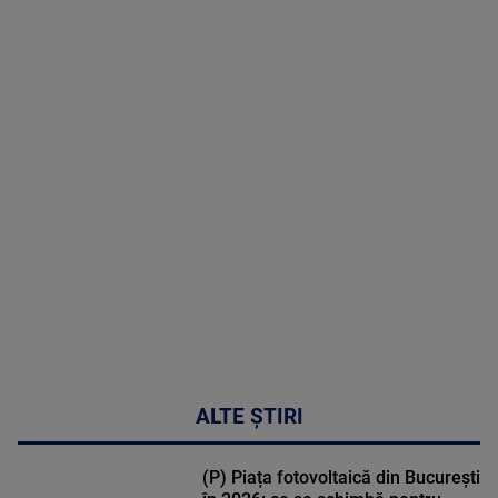
05 August
2026
MAI
MULTE
DETALII
50:27
ALTE ȘTIRI
(P) Piața fotovoltaică din București