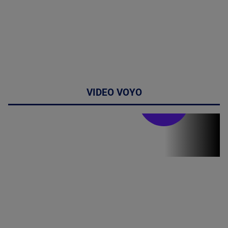
VIDEO VOYO
Stirile PRO TV
Stirile PRO
TV # 19.00 -