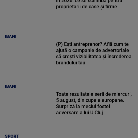
în 2026: ce se schimbă pentru
proprietarii de case și firme
IBANI
(P) Ești antreprenor? Află cum te
ajută o campanie de advertoriale
să crești vizibilitatea și încrederea
brandului tău
IBANI
Toate rezultatele serii de miercuri,
5 august, din cupele europene.
Surpriză la meciul fostei
adversare a lui U Cluj
SPORT