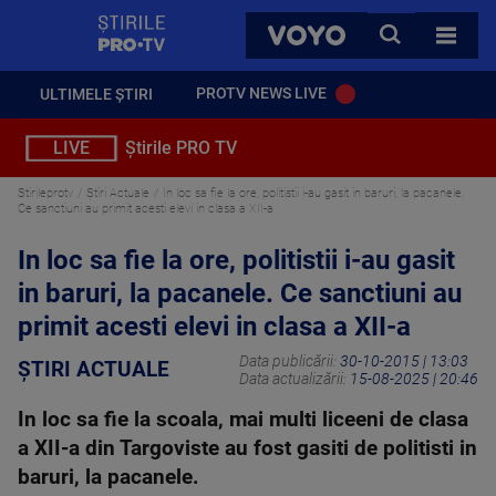
StirilePROTV
CAUTA
VOYO
TOATE 
PROTV NEWS LIVE
ULTIMELE ȘTIRI
LIVE
Știrile PRO TV
Stirileprotv
Știri Actuale
In loc sa fie la ore, politistii i-au gasit in baruri, la pacanele.
Ce sanctiuni au primit acesti elevi in clasa a XII-a
In loc sa fie la ore, politistii i-au gasit
in baruri, la pacanele. Ce sanctiuni au
primit acesti elevi in clasa a XII-a
Data publicării:
30-10-2015 | 13:03
ȘTIRI ACTUALE
Data actualizării:
15-08-2025 | 20:46
In loc sa fie la scoala, mai multi liceeni de clasa
a XII-a din Targoviste au fost gasiti de politisti in
baruri, la pacanele.