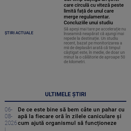
care circulă cu viteză peste
limită față de unul care
merge regulamentar.
Concluziile unui studiu
Să apeși mai tare pe accelerație nu
ȘTIRI ACTUALE
înseamnă neapărat că ajungi mai
repede la destinație. Un studiu
recent, bazat pe monitorizarea a
mii de deplasări arată că timpul
câștigat este, în medie, de doar un
minut la o călătorie de aproape 50
de kilometri.
ULTIMELE ȘTIRI
06-
De ce este bine să bem câte un pahar cu
08-
apă la fiecare oră în zilele caniculare și
2026
cum ajută organismul să funcționeze
|