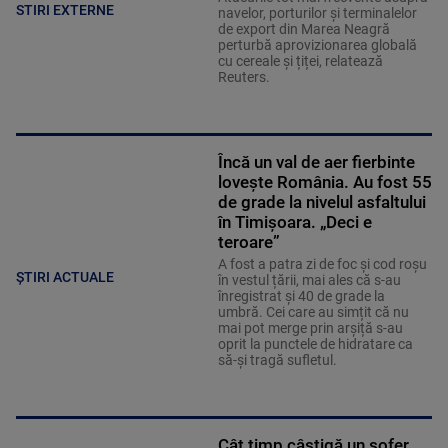
STIRI EXTERNE
navelor, porturilor și terminalelor
de export din Marea Neagră
perturbă aprovizionarea globală
cu cereale și țiței, relatează
Reuters.
Încă un val de aer fierbinte
lovește România. Au fost 55
de grade la nivelul asfaltului
în Timișoara. „Deci e
teroare”
A fost a patra zi de foc și cod roșu
ȘTIRI ACTUALE
în vestul țării, mai ales că s-au
înregistrat și 40 de grade la
umbră. Cei care au simțit că nu
mai pot merge prin arșiță s-au
oprit la punctele de hidratare ca
să-și tragă sufletul.
Cât timp câștigă un șofer