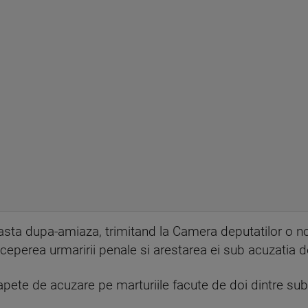
easta dupa-amiaza, trimitand la Camera deputatilor o no
nceperea urmaririi penale si arestarea ei sub acuzatia d
apete de acuzare pe marturiile facute de doi dintre subal