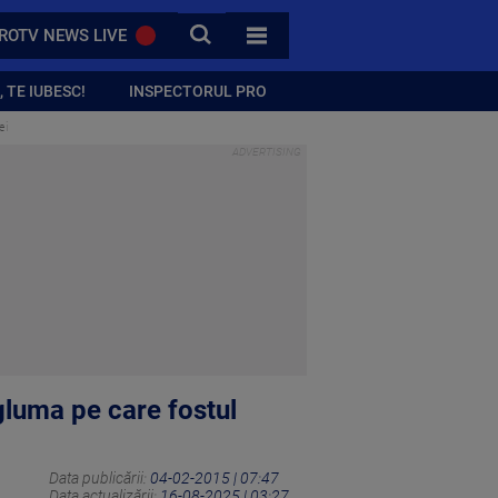
CAUTA
ROTV NEWS LIVE
TOATE CATEGORIILE
 TE IUBESC!
INSPECTORUL PRO
ei
gluma pe care fostul
Data publicării:
04-02-2015 | 07:47
Data actualizării:
16-08-2025 | 03:27