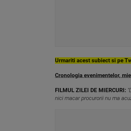
Urmariti acest subiect si pe Tw
Cronologia evenimentelor, mier
FILMUL ZILEI DE MIERCURI:
"
nici macar procurorii nu ma acu