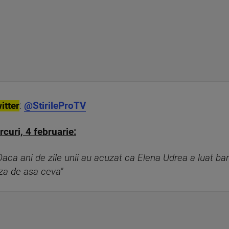
itter
:
@StirileProTV
curi, 4 februarie:
Daca ani de zile unii au acuzat ca Elena Udrea a luat ba
za de asa ceva"