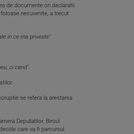
irea de documente ori declaratii
 foloase necuvenite, a trecut
ale in ce ma priveste"
eu, ci cand".
tilor.
coruptie se refera la arestarea
amera Deputatilor, Biroul
decide care va fi parcursul