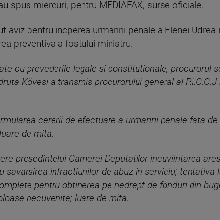
i, au spus miercuri, pentru MEDIAFAX, surse oficiale.
 aviz pentru incperea urmaririi penale a Elenei Udrea 
ea preventiva a fostului ministru.
ate cu prevederile legale si constitutionale, procurorul se
uta Kövesi a transmis procurorului general al P.I.C.C.J 
formularea cererii de efectuare a urmaririi penale fa
 luare de mita.
a cere presedintelui Camerei Deputatilor incuviintarea are
arsirea infractiunilor de abuz in serviciu; tentativa l
ncomplete pentru obtinerea pe nedrept de fonduri din buge
 foloase necuvenite; luare de mita.