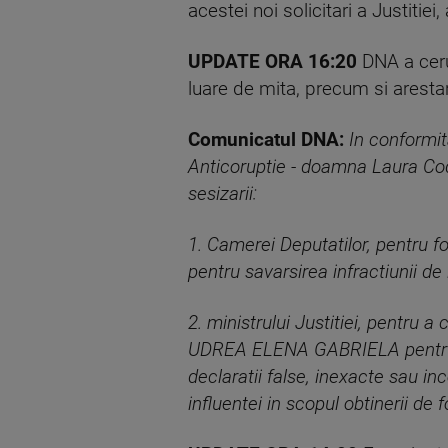
acestei noi solicitari a Justitie
UPDATE ORA 16:20
DNA a cerut
luare de mita, precum si arestar
Comunicatul DNA:
In conformit
Anticoruptie - doamna Laura Codr
sesizarii:
1. Camerei Deputatilor, pentru 
pentru savarsirea infractiunii de
2. ministrului Justitiei, pentru 
UDREA ELENA GABRIELA pentru sav
declaratii false, inexacte sau i
influentei in scopul obtinerii de