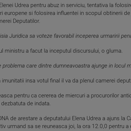
 Elenei Udrea pentru abuz in serviciu, tentativa la folos
i europene si folosirea influentei in scopul obtinerii de
erei Deputatilor.
isia Juridica sa voteze favorabil inceperea urmaririi pen
 ministru a facut la inceputul discursului, o gluma.
ne problema care dintre dumneavoastra ajunge in locul m
 imunitatii insa votul final il va da plenul camerei deputa
easca pentru ca cererea de miercuri a procurorilor anti
ie dezbatuta de indata.
DNA de arestare a deputatului Elena Udrea a ajuns la C
tiv urmand sa se reuneasca joi, la ora 12.0,0 pentru a 