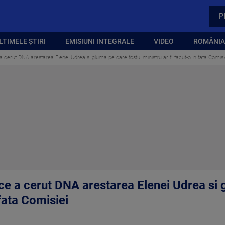
P
LTIMELE ȘTIRI
EMISIUNI INTEGRALE
VIDEO
ROMÂNIA,
a cerut DNA arestarea Elenei Udrea si gluma pe care fostul ministru ar fi facut-o in fata Comisi
 ce a cerut DNA arestarea Elenei Udrea si 
 fata Comisiei