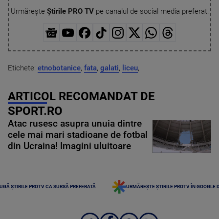
Urmărește
Știrile PRO TV
pe canalul de social media preferat:
Etichete:
etnobotanice
,
fata
,
galati
,
liceu
,
ARTICOL RECOMANDAT DE
SPORT.RO
Atac rusesc asupra unuia dintre
cele mai mari stadioane de fotbal
din Ucraina! Imagini uluitoare
UGĂ ȘTIRILE PROTV CA SURSĂ PREFERATĂ
URMĂREȘTE ȘTIRILE PROTV ÎN GOOGLE 