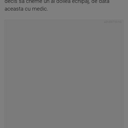
decis să cheme un al doilea echipaj, de data
aceasta cu medic.