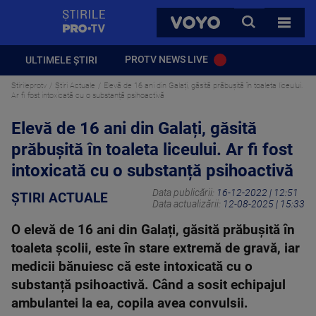
StirilePROTV
CAUTA
VOYO
TOATE 
PROTV NEWS LIVE
ULTIMELE ȘTIRI
Stirileprotv
Știri Actuale
Elevă de 16 ani din Galați, găsită prăbușită în toaleta liceului.
Ar fi fost intoxicată cu o substanță psihoactivă
Elevă de 16 ani din Galați, găsită
prăbușită în toaleta liceului. Ar fi fost
intoxicată cu o substanță psihoactivă
Data publicării:
16-12-2022 | 12:51
ȘTIRI ACTUALE
Data actualizării:
12-08-2025 | 15:33
O elevă de 16 ani din Galați, găsită prăbușită în
toaleta şcolii, este în stare extremă de gravă, iar
medicii bănuiesc că este intoxicată cu o
substanță psihoactivă. Când a sosit echipajul
ambulantei la ea, copila avea convulsii.