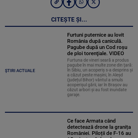
CITEȘTE ȘI...
Furtuni puternice au lovit
România după caniculă.
Pagube după un Cod roşu
de ploi torenţiale. VIDEO
Furtuna de vineri seară a produs
pagube în mai multe zone din ţară:
în Sibiu, un acoperiş s-a desprins și
ȘTIRI ACTUALE
a căzut peste maşini, în Aleşd
(județul Bihor) vântul a smuls
acoperişul gării, iar în Braşov au
căzut arbori şi au fost inundate
garaje.
Ce face Armata când
detectează drone la granița
României. Piloții de F-16 au