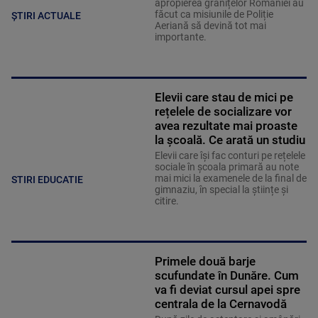
apropierea granițelor României au
făcut ca misiunile de Poliție
ȘTIRI ACTUALE
Aeriană să devină tot mai
importante.
Elevii care stau de mici pe
rețelele de socializare vor
avea rezultate mai proaste
la școală. Ce arată un studiu
Elevii care îşi fac conturi pe rețelele
sociale în școala primară au note
mai mici la examenele de la final de
STIRI EDUCATIE
gimnaziu, în special la științe și
citire.
Primele două barje
scufundate în Dunăre. Cum
va fi deviat cursul apei spre
centrala de la Cernavodă