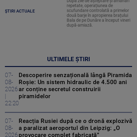
După zile de așteptare și amânări
repetate, operațiunea de
scufundare controlată a primelor
ȘTIRI ACTUALE
două barje în apropierea brațului
Bala de pe Dunăre a început vineri
după-amiază.
ULTIMELE ȘTIRI
07-
Descoperire senzațională lângă Piramida
08-
Roșie: Un sistem hidraulic de 4.500 ani
2026
ar conține secretul construirii
|
piramidelor
22:20
07-
Reacția Rusiei după ce o dronă explozivă
08-
a paralizat aeroportul din Leipzig: „O
2026
provocare complet fabricată”