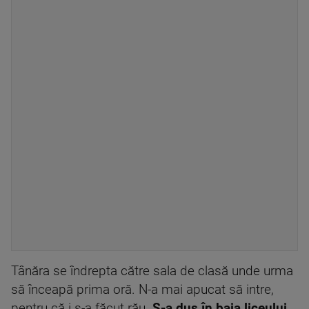
Tânăra se îndrepta către sala de clasă unde urma
să înceapă prima oră. N-a mai apucat să intre,
pentru că i s-a făcut rău.
S-a dus în baia liceului