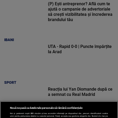
(P) Ești antreprenor? Află cum te
ajută o campanie de advertoriale
să crești vizibilitatea și încrederea
brandului tău
IBANI
UTA - Rapid 0-0 | Puncte împărțite
la Arad
SPORT
Reacția lui Yan Diomande după ce
a semnat cu Real Madrid
Nouă ne pasă ca datele tale personale să rămână confidențiale
Noi și partenerii noștri
201
stocăm și/sau accesăm informații pe dispozitivul dvs., precum identificatorii cookie
unici pentru prelucrarea datelor cu caracter personal. Puteți accepta sau gestiona alegerile dvs. făcând clic mai jos