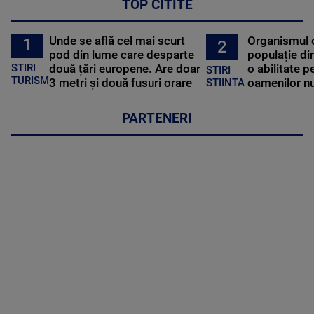
TOP CITITE
Unde se află cel mai scurt
Organismul 
1
2
pod din lume care desparte
populație di
STIRI
două țări europene. Are doar
o abilitate p
STIRI
TURISM
3 metri și două fusuri orare
oamenilor nu
STIINTA
PARTENERI