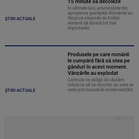
15 minute să decoleze
În ultimele luni, amenințările din
apropierea granițelor României au
făcut ca misiunile de Poliție
ȘTIRI ACTUALE
Aeriană să devină tot mai
importante.
Produsele pe care românii
le cumpără fără să stea pe
gânduri în acest moment.
Vânzările au explodat
Canicula ne obligă să căutăm
soluții ca să ne răcorim, iar asta se
vede și în încasările comercianților.
ȘTIRI ACTUALE