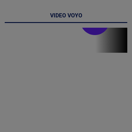
VIDEO VOYO
Stirile PRO TV
Stirile PRO
TV # 19.00 -
07 August
2026
MAI
MULTE