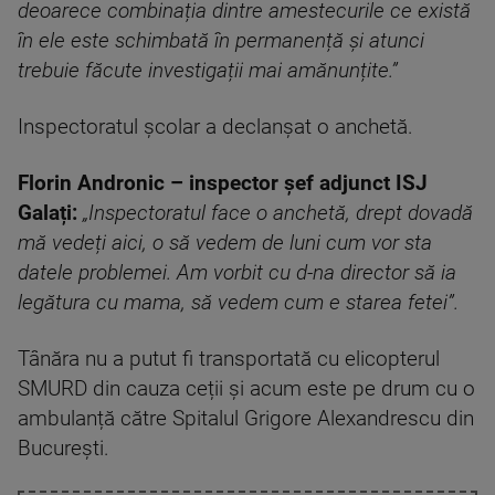
deoarece combinația dintre amestecurile ce există
în ele este schimbată în permanență și atunci
trebuie făcute investigații mai amănunțite.”
Inspectoratul școlar a declanșat o anchetă.
Florin Andronic – inspector șef adjunct ISJ
Galați:
„Inspectoratul face o anchetă, drept dovadă
mă vedeți aici, o să vedem de luni cum vor sta
datele problemei. Am vorbit cu d-na director să ia
legătura cu mama, să vedem cum e starea fetei”.
Tânăra nu a putut fi transportată cu elicopterul
SMURD din cauza ceții și acum este pe drum cu o
ambulanță către Spitalul Grigore Alexandrescu din
București.