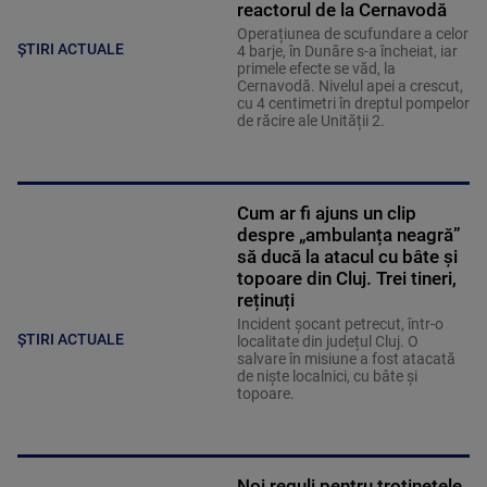
reactorul de la Cernavodă
Operațiunea de scufundare a celor
ȘTIRI ACTUALE
4 barje, în Dunăre s-a încheiat, iar
primele efecte se văd, la
Cernavodă. Nivelul apei a crescut,
cu 4 centimetri în dreptul pompelor
de răcire ale Unității 2.
Cum ar fi ajuns un clip
despre „ambulanța neagră”
să ducă la atacul cu bâte și
topoare din Cluj. Trei tineri,
reținuți
Incident șocant petrecut, într-o
ȘTIRI ACTUALE
localitate din județul Cluj. O
salvare în misiune a fost atacată
de niște localnici, cu bâte și
topoare.
Noi reguli pentru trotinetele