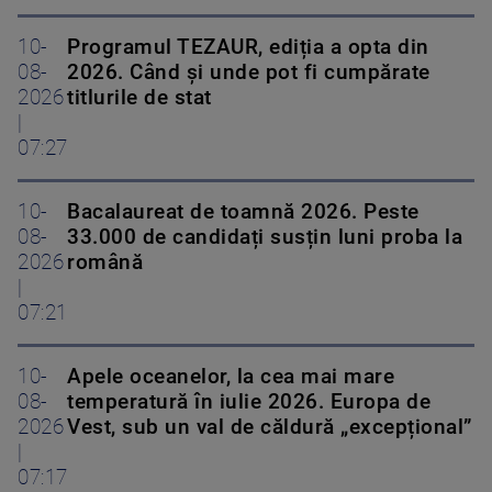
10-
Programul TEZAUR, ediția a opta din
08-
2026. Când şi unde pot fi cumpărate
2026
titlurile de stat
|
07:27
10-
Bacalaureat de toamnă 2026. Peste
08-
33.000 de candidați susțin luni proba la
2026
română
|
07:21
10-
Apele oceanelor, la cea mai mare
08-
temperatură în iulie 2026. Europa de
2026
Vest, sub un val de căldură „excepțional”
|
07:17