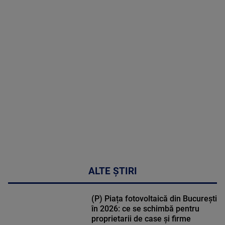
2026
MAI
MULTE
DETALII
31:15
ALTE ȘTIRI
(P) Piața fotovoltaică din București
în 2026: ce se schimbă pentru
proprietarii de case și firme