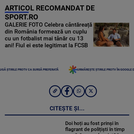
ARTICOL RECOMANDAT DE
SPORT.RO
GALERIE FOTO Celebra cântăreață
din România formează un cuplu
cu un fotbalist mai tânăr cu 13
ani! Fiul ei este legitimat la FCSB
UGĂ ȘTIRILE PROTV CA SURSĂ PREFERATĂ
URMĂREȘTE ȘTIRILE PROTV ÎN GOOGLE 
CITEȘTE ȘI...
Doi hoți au fost prinși în
flagrant de polițiști în timp