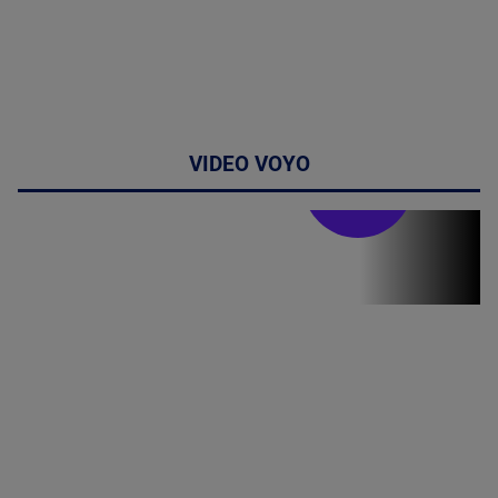
VIDEO VOYO
Stirile PRO TV
Stirile PRO
TV # 19.00 -
09 August