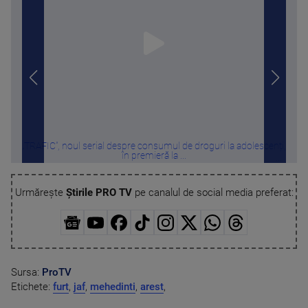
„TRAFIC”, noul serial despre consumul de droguri la adolescenți,
Candi
în premieră la ...
Urmărește
Știrile PRO TV
pe canalul de social media preferat:
Sursa:
ProTV
Etichete:
furt
,
jaf
,
mehedinti
,
arest
,