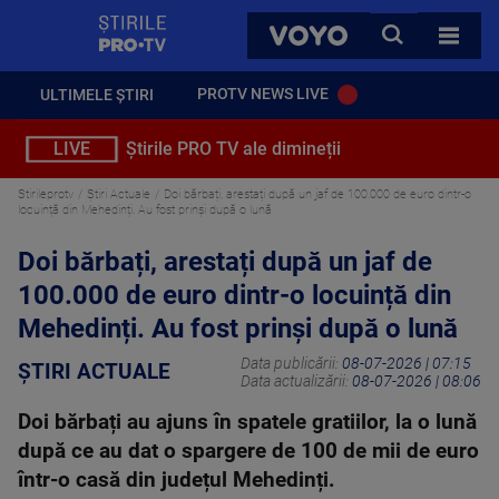
StirilePROTV
CAUTA
VOYO
TOATE 
PROTV NEWS LIVE
ULTIMELE ȘTIRI
LIVE
Știrile PRO TV ale dimineții
Stirileprotv
Știri Actuale
Doi bărbați, arestați după un jaf de 100.000 de euro dintr-o
locuință din Mehedinți. Au fost prinși după o lună
Doi bărbați, arestați după un jaf de
100.000 de euro dintr-o locuință din
Mehedinți. Au fost prinși după o lună
Data publicării:
08-07-2026 | 07:15
ȘTIRI ACTUALE
Data actualizării:
08-07-2026 | 08:06
Doi bărbați au ajuns în spatele gratiilor, la o lună
după ce au dat o spargere de 100 de mii de euro
într-o casă din județul Mehedinți.