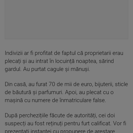
Indivizii ar fi profitat de faptul că proprietarii erau
plecați și au intrat în locuință noaptea, sărind
gardul. Au purtat cagule și mănuși.
Din casă, au furat 70 de mii de euro, bijuterii, sticle
de băutură și parfumuri. Apoi, au plecat cu o
mașină cu numere de înmatriculare false.
După perchezițiile făcute de autorități, cei doi
suspecți au fost reținuți pentru furt calificat. Vor fi
prezentați instanței cu propunere de arestare