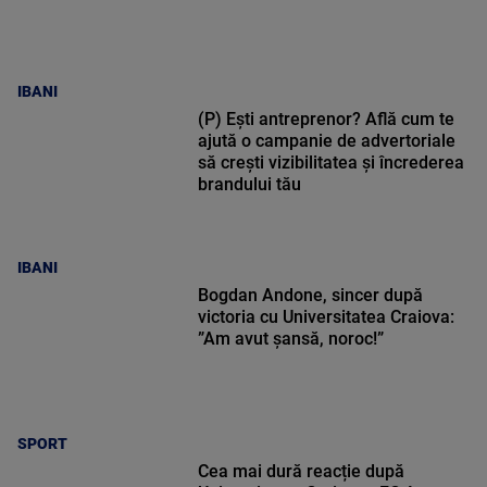
IBANI
(P) Ești antreprenor? Află cum te
ajută o campanie de advertoriale
să crești vizibilitatea și încrederea
brandului tău
IBANI
Bogdan Andone, sincer după
victoria cu Universitatea Craiova:
”Am avut șansă, noroc!”
SPORT
Cea mai dură reacție după