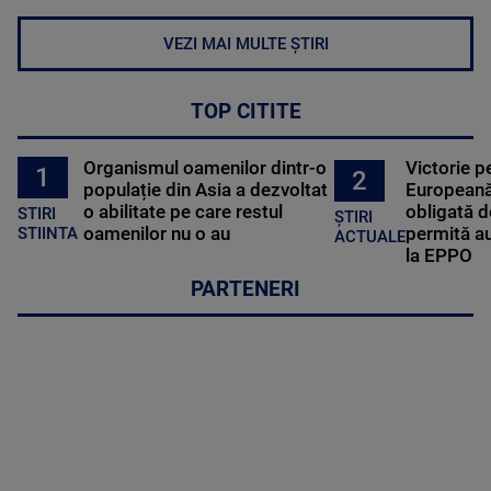
VEZI MAI MULTE ȘTIRI
TOP CITITE
Organismul oamenilor dintr-o
Victorie p
1
2
populație din Asia a dezvoltat
Europeană
o abilitate pe care restul
obligată d
STIRI
ȘTIRI
oamenilor nu o au
permită au
STIINTA
ACTUALE
la EPPO
PARTENERI