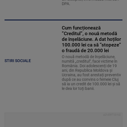
DPA.
Cum funcționează
”Creditul”, o nouă metodă
de înșelăciune. A dat hoților
100.000 lei ca să ”stopeze”
o fraudă de 20.000 lei
O nouă metodă de înșelăciune,
STIRI SOCIALE
numită „creditul", face victime în
România. Doi adolescenți de 19
ani, din Republica Moldova și
Ucraina, au fost arestați preventiv
după ce au convins o femeie Cluj
să ia un credit de 100.000 lei și să
le dea lor toți banii.