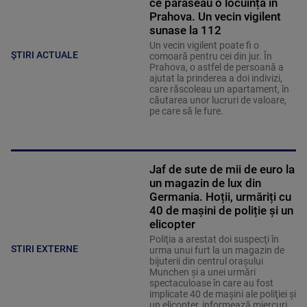
ce părăseau o locuință în
Prahova. Un vecin vigilent
sunase la 112
Un vecin vigilent poate fi o
ȘTIRI ACTUALE
comoară pentru cei din jur. În
Prahova, o astfel de persoană a
ajutat la prinderea a doi indivizi,
care răscoleau un apartament, în
căutarea unor lucruri de valoare,
pe care să le fure.
Jaf de sute de mii de euro la
un magazin de lux din
Germania. Hoții, urmăriți cu
40 de mașini de poliție și un
elicopter
Poliţia a arestat doi suspecţi în
STIRI EXTERNE
urma unui furt la un magazin de
bijuterii din centrul oraşului
Munchen şi a unei urmări
spectaculoase în care au fost
implicate 40 de maşini ale poliţiei şi
un elicopter, informează miercuri