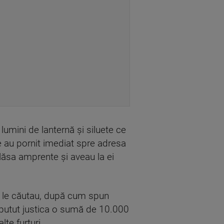
lumini de lanternă și siluete ce
e au pornit imediat spre adresa
lăsa amprente și aveau la ei
are le căutau, după cum spun
au putut justica o sumă de 10.000
lte furturi.