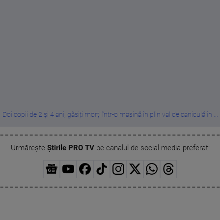
Doi copii de 2 și 4 ani, găsiți morți într-o mașină în plin val de caniculă în ...
Urmărește
Știrile PRO TV
pe canalul de social media preferat: