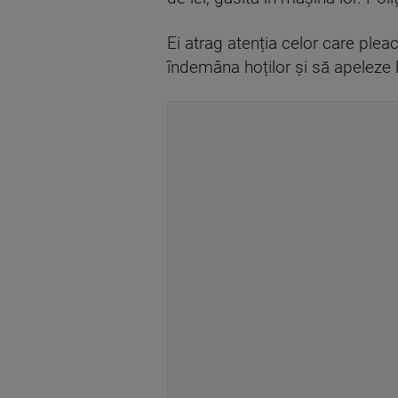
Ei atrag atenția celor care ple
îndemâna hoților și să apeleze l