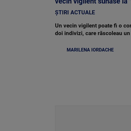
vecin vigilent sunase la
ȘTIRI ACTUALE
Un vecin vigilent poate fi o co
doi indivizi, care răscoleau un
MARILENA IORDACHE