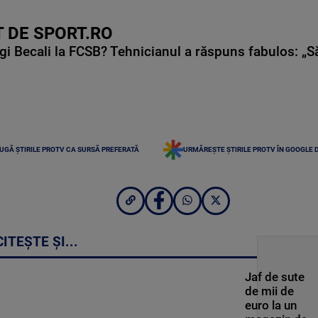
 DE SPORT.RO
gi Becali la FCSB? Tehnicianul a răspuns fabulos: „S
UGĂ ȘTIRILE PROTV CA SURSĂ PREFERATĂ
URMĂREȘTE ȘTIRILE PROTV ÎN GOOGLE 
CITEȘTE ȘI...
Jaf de sute
de mii de
euro la un