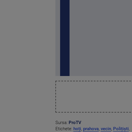
Sursa:
ProTV
Etichete:
hoți
,
prahova
,
vecin
,
Polițiști
,