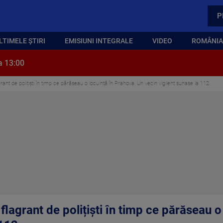
P
LTIMELE ȘTIRI
EMISIUNI INTEGRALE
VIDEO
ROMÂNIA,
a 13:00
lagrant de polițiști în timp ce părăseau o locuință în Prahova. Un vecin vigilent sunase la 112
n flagrant de polițiști în timp ce părăseau 