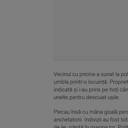
Vecinul cu pricina a sunat la po
umbla printr-o locuință. Propri
indicată și i-au prins pe hoți 
unelte pentru descuiat ușile.
Plecau însă cu mâna goală pentru
anchetatorii. Indivizii au fost t
de lei, găsită în mașina lor. Poli