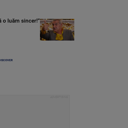
ă o luăm sincer!”
DISCOVER