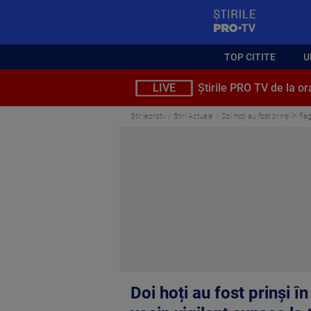
StirilePROTV
TOP CITITE
U
LIVE
Știrile PRO TV de la or
Stirileprotv
Știri Actuale
Doi hoți au fost prinși în f
Doi hoți au fost prinși î