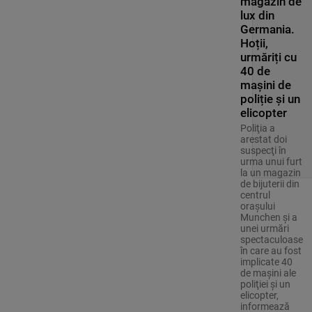
magazin de
lux din
Germania.
Hoții,
urmăriți cu
40 de
mașini de
poliție și un
elicopter
Poliţia a
arestat doi
suspecţi în
urma unui furt
la un magazin
de bijuterii din
centrul
oraşului
Munchen şi a
unei urmări
spectaculoase
în care au fost
implicate 40
de maşini ale
poliţiei şi un
elicopter,
informează