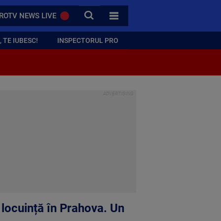
CAUTA
ROTV NEWS LIVE
TOATE CATEGORIILE
 TE IUBESC!
INSPECTORUL PRO
o locuință în Prahova. Un