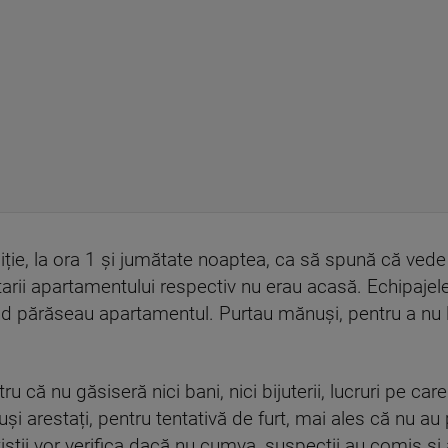
liție, la ora 1 și jumătate noaptea, ca să spună că vede 
etarii apartamentului respectiv nu erau acasă. Echipajel
când părăseau apartamentul. Purtau mănuși, pentru a nu 
 că nu găsiseră nici bani, nici bijuterii, lucruri pe c
otuși arestați, pentru tentativă de furt, mai ales că nu 
țiștii vor verifica dacă nu cumva, suspecții au comis și a