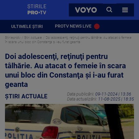
StirilePROTV
CAUTA
VOYO
TOATE 
PROTV NEWS LIVE
ULTIMELE ȘTIRI
Stirileprotv
Știri Actuale
Doi adolescenţi, reţinuţi pentru tâlhărie. Au atacat o femeie
în scara unui bloc din Constanţa şi i-au furat geanta
Doi adolescenţi, reţinuţi pentru
tâlhărie. Au atacat o femeie în scara
unui bloc din Constanţa şi i-au furat
geanta
Data publicării:
09-11-2024 | 13:36
ȘTIRI ACTUALE
Data actualizării:
11-08-2025 | 18:35