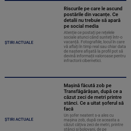
Riscurile pe care le ascund
postările din vacanțe. Ce
detalii nu trebuie să apară
pe social media
Atenție ce postați pe rețelele
sociale atunci când sunteți într-o
vacanță. Fotografiile, locul în care
ȘTIRI ACTUALE
vă aflați în timp real sau chiar data
de naștere afișată la profil pot să
devină informații valoroase pentru
infractorii cibernetici.
Mașină făcută zob pe
Transfăgărășan, după ce a
căzut zeci de metri printre
stânci. Ce a uitat șoferul să
facă
Un șofer neatent s-a ales cu
ȘTIRI ACTUALE
mașina zob, după ce aceasta a
căzut câțiva zeci de metri, printre
stânci și bolovani, de pe