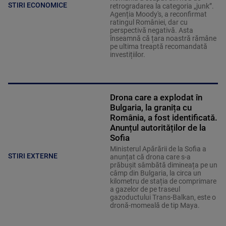
STIRI ECONOMICE
retrogradarea la categoria „junk”.
Agenția Moody's, a reconfirmat
ratingul României, dar cu
perspectivă negativă. Asta
înseamnă că țara noastră rămâne
pe ultima treaptă recomandată
investițiilor.
Drona care a explodat în
Bulgaria, la granița cu
România, a fost identificată.
Anunțul autorităților de la
Sofia
Ministerul Apărării de la Sofia a
STIRI EXTERNE
anunțat că drona care s-a
prăbușit sâmbătă dimineața pe un
câmp din Bulgaria, la circa un
kilometru de stația de comprimare
a gazelor de pe traseul
gazoductului Trans-Balkan, este o
dronă-momeală de tip Maya.