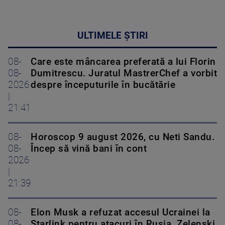
ULTIMELE ȘTIRI
08-
Care este mâncarea preferată a lui Florin
08-
Dumitrescu. Juratul MastrerChef a vorbit
2026
despre începuturile în bucătărie
|
21:41
08-
Horoscop 9 august 2026, cu Neti Sandu.
08-
Încep să vină bani în cont
2026
|
21:39
08-
Elon Musk a refuzat accesul Ucrainei la
08-
Starlink pentru atacuri în Rusia. Zelenski