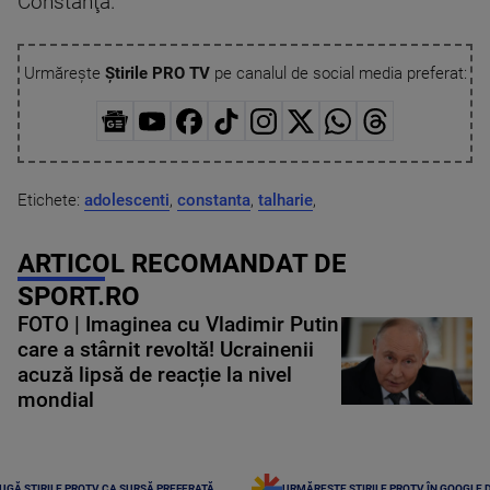
Constanţa.
Urmărește
Știrile PRO TV
pe canalul de social media preferat:
Etichete:
adolescenti
,
constanta
,
talharie
,
ARTICOL RECOMANDAT DE
SPORT.RO
FOTO | Imaginea cu Vladimir Putin
care a stârnit revoltă! Ucrainenii
acuză lipsă de reacție la nivel
mondial
UGĂ ȘTIRILE PROTV CA SURSĂ PREFERATĂ
URMĂREȘTE ȘTIRILE PROTV ÎN GOOGLE 