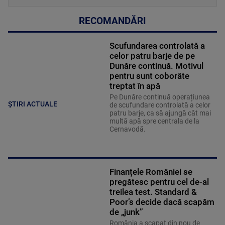
RECOMANDĂRI
Scufundarea controlată a
celor patru barje de pe
Dunăre continuă. Motivul
pentru sunt coborâte
treptat în apă
Pe Dunăre continuă operațiunea
ȘTIRI ACTUALE
de scufundare controlată a celor
patru barje, ca să ajungă cât mai
multă apă spre centrala de la
Cernavodă.
Finanțele României se
pregătesc pentru cel de-al
treilea test. Standard &
Poor’s decide dacă scapăm
de „junk”
România a scapat din nou de