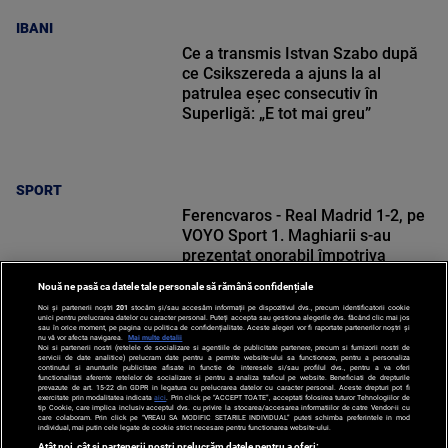
IBANI
Ce a transmis Istvan Szabo după
ce Csikszereda a ajuns la al
patrulea eșec consecutiv în
Superligă: „E tot mai greu”
SPORT
Ferencvaros - Real Madrid 1-2, pe
VOYO Sport 1. Maghiarii s-au
prezentat onorabil împotriva
vicecampioanei Spaniei
Nouă ne pasă ca datele tale personale să rămână confidențiale
Noi și partenerii noștri
201
stocăm și/sau accesăm informații pe dispozitivul dvs., precum identificatorii cookie
unici pentru prelucrarea datelor cu caracter personal. Puteți accepta sau gestiona alegerile dvs. făcând clic mai jos
sau în orice moment, pe pagina cu politica de confidențialitate. Aceste alegeri vor fi raportate partenerilor noștri și
nu vă vor afecta navigarea.
Mai multe detalii
Noi si partenerii nostri (retelele de socializare si agentiile de publicitate partenere, precum si furnizorii nostri de
SPORT
servicii de date analitice) prelucram date pentru a permite website-ului sa functioneze, pentru a personaliza
continutul si anunturile publicitare afisate in functie de interesele si/sau profilul dvs., pentru a va oferi
functionalitati aferente retelelor de socializare si pentru a analiza traficul pe website. Beneficiati de drepturile
prevazute de art. 15-22 din GDPR in legatura cu prelucrarea datelor cu caracter personal. Aceste drepturi pot fi
exercitate prin modalitatea indicata
aici
. Prin click pe “ACCEPT TOATE”, acceptati folosirea tuturor Tehnologiilor de
tip Cookie, care implica inclusiv acceptul dvs. cu privire la stocarea/accesarea informatiilor de catre Vendor-ii cu
care colaboram. Prin click pe “VREAU SA MODIFIC SETARILE INDIVIDUAL” puteti schimba preferintele in mod
individual, mai putin cele legate de cookie strict necesare pentru functionarea website-ului.
Atât noi, cât și partenerii noștri prelucrăm datele pentru a oferi: