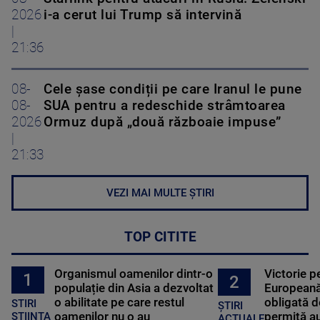
2026
i-a cerut lui Trump să intervină
|
21:36
08-
Cele șase condiții pe care Iranul le pune
08-
SUA pentru a redeschide strâmtoarea
2026
Ormuz după „două războaie impuse”
|
21:33
VEZI MAI MULTE ȘTIRI
TOP CITITE
Organismul oamenilor dintr-o
Victorie p
1
2
populație din Asia a dezvoltat
Europeană
o abilitate pe care restul
obligată d
STIRI
ȘTIRI
oamenilor nu o au
permită au
STIINTA
ACTUALE