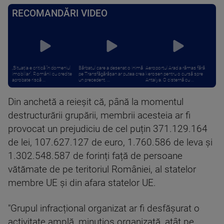
RECOMANDĂRI VIDEO
„Situația e critică în domeniul
Bărbatul care a desenat o inimă
Aeroportul Arad a rămas fără
imobiliar”. Românii cu credite
pe Transfăgărășan ar putea crea
kerosen pentru o cursă spre
aprobate riscă ...
un precedent. ...
Antalya. O cisternă cu ...
Din anchetă a reieșit că, până la momentul
destructurării grupării, membrii acesteia ar fi
provocat un prejudiciu de cel puțin 371.129.164
de lei, 107.627.127 de euro, 1.760.586 de leva și
1.302.548.587 de forinți față de persoane
vătămate de pe teritoriul României, al statelor
membre UE și din afara statelor UE.
"Grupul infracțional organizat ar fi desfășurat o
activitate amplă, minuțios organizată, atât pe