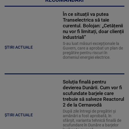
În ce situații va putea
Transelectrica să taie
curentul. Bolojan: „Cetățenii
nu vor fi limitați, doar clienții
industriali”
S-au luat măsuri excepționale la
ȘTIRI ACTUALE
Guvern, care a aprobat un plan de
pregătire pentru riscuri în
domeniul energiei electrice.
Soluția finală pentru
devierea Dunării. Cum vor fi
scufundate barjele care
trebuie să salveze Reactorul
2 de la Cernavodă
După zile întregi de pregătiri și
ȘTIRI ACTUALE
amânări a fost aprobată, în
sfârșit, varianta tehnică finală de
scufundare în Dunăre a barjelor