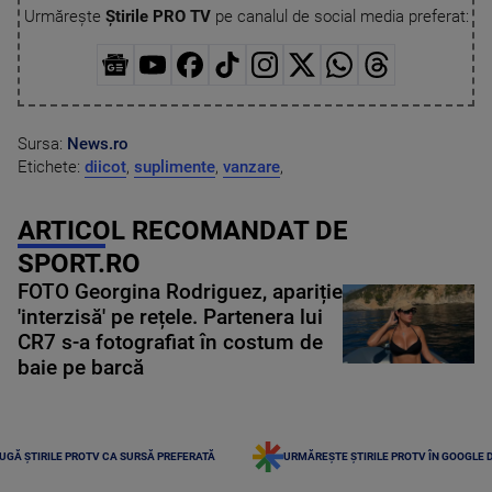
Urmărește
Știrile PRO TV
pe canalul de social media preferat:
Sursa:
News.ro
Etichete:
diicot
,
suplimente
,
vanzare
,
ARTICOL RECOMANDAT DE
SPORT.RO
FOTO Georgina Rodriguez, apariție
'interzisă' pe rețele. Partenera lui
CR7 s-a fotografiat în costum de
baie pe barcă
UGĂ ȘTIRILE PROTV CA SURSĂ PREFERATĂ
URMĂREȘTE ȘTIRILE PROTV ÎN GOOGLE 