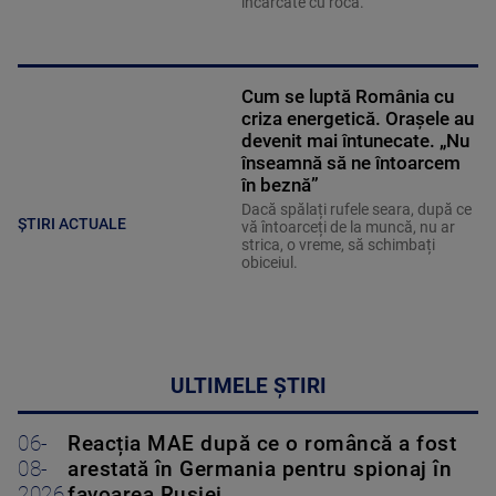
încărcate cu rocă.
Cum se luptă România cu
criza energetică. Orașele au
devenit mai întunecate. „Nu
înseamnă să ne întoarcem
în beznă”
Dacă spălați rufele seara, după ce
ȘTIRI ACTUALE
vă întoarceți de la muncă, nu ar
strica, o vreme, să schimbați
obiceiul.
ULTIMELE ȘTIRI
06-
Reacția MAE după ce o româncă a fost
08-
arestată în Germania pentru spionaj în
2026
favoarea Rusiei