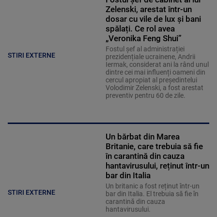
Zelenski, arestat într-un
dosar cu vile de lux și bani
spălați. Ce rol avea
„Veronika Feng Shui”
Fostul șef al administrației
STIRI EXTERNE
prezidențiale ucrainene, Andrii
Iermak, considerat ani la rând unul
dintre cei mai influenți oameni din
cercul apropiat al președintelui
Volodimir Zelenski, a fost arestat
preventiv pentru 60 de zile.
Un bărbat din Marea
Britanie, care trebuia să fie
în carantină din cauza
hantavirusului, reținut într-un
bar din Italia
Un britanic a fost reținut într-un
STIRI EXTERNE
bar din Italia. El trebuia să fie în
carantină din cauza
hantavirusului.