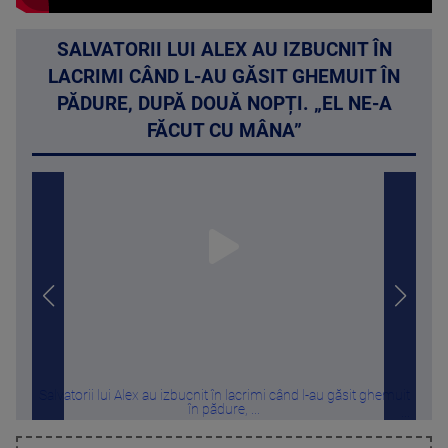
SALVATORII LUI ALEX AU IZBUCNIT ÎN
LACRIMI CÂND L-AU GĂSIT GHEMUIT ÎN
PĂDURE, DUPĂ DOUĂ NOPȚI. „EL NE-A
FĂCUT CU MÂNA”
Salvatorii lui Alex au izbucnit în lacrimi când l-au găsit ghemuit
„S
în pădure, ...