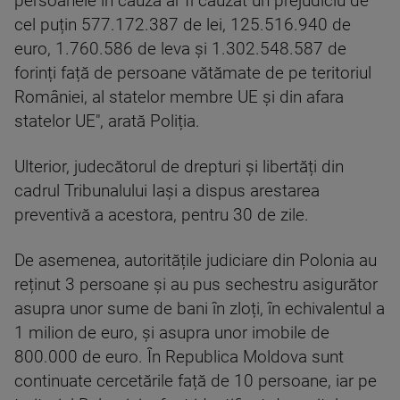
persoanele în cauză ar fi cauzat un prejudiciu de
cel puțin 577.172.387 de lei, 125.516.940 de
euro, 1.760.586 de leva și 1.302.548.587 de
forinți față de persoane vătămate de pe teritoriul
României, al statelor membre UE și din afara
statelor UE", arată Poliția.
Ulterior, judecătorul de drepturi și libertăți din
cadrul Tribunalului Iași a dispus arestarea
preventivă a acestora, pentru 30 de zile.
De asemenea, autoritățile judiciare din Polonia au
reținut 3 persoane și au pus sechestru asigurător
asupra unor sume de bani în zloți, în echivalentul a
1 milion de euro, și asupra unor imobile de
800.000 de euro. În Republica Moldova sunt
continuate cercetările față de 10 persoane, iar pe