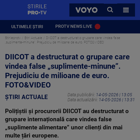
StirilePROTV
CAUTA
VOYO
TOATE 
PROTV NEWS LIVE
ULTIMELE ȘTIRI
Stirileprotv
Știri Actuale
DIICOT a destructurat o grupare care vindea false
„suplimente-minune”. Prejudiciu de milioane de euro. FOTO&VIDEO
DIICOT a destructurat o grupare care
vindea false „suplimente-minune”.
Prejudiciu de milioane de euro.
FOTO&VIDEO
Data publicării:
14-05-2026 | 13:05
ȘTIRI ACTUALE
Data actualizării:
14-05-2026 | 13:31
Polițiștii și procurorii DIICOT au destructurat o
grupare internațională care vindea false
„suplimente alimentare” unor clienți din mai
multe țări europene.