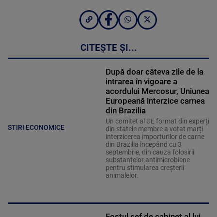
CITEȘTE ȘI...
După doar câteva zile de la
intrarea în vigoare a
acordului Mercosur, Uniunea
Europeană interzice carnea
din Brazilia
Un comitet al UE format din experți
STIRI ECONOMICE
din statele membre a votat marți
interzicerea importurilor de carne
din Brazilia începând cu 3
septembrie, din cauza folosirii
substanțelor antimicrobiene
pentru stimularea creșterii
animalelor.
Fostul șef de cabinet al lui