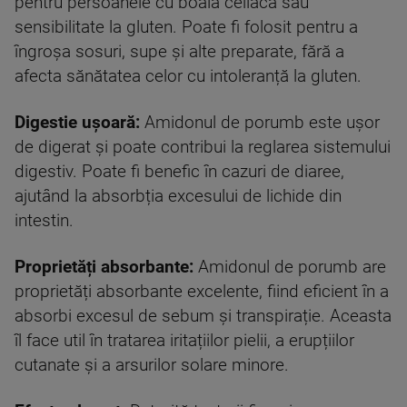
pentru persoanele cu boală celiacă sau
sensibilitate la gluten. Poate fi folosit pentru a
îngroșa sosuri, supe și alte preparate, fără a
afecta sănătatea celor cu intoleranță la gluten.
Digestie ușoară:
Amidonul de porumb este ușor
de digerat și poate contribui la reglarea sistemului
digestiv. Poate fi benefic în cazuri de diaree,
ajutând la absorbția excesului de lichide din
intestin.
Proprietăți absorbante:
Amidonul de porumb are
proprietăți absorbante excelente, fiind eficient în a
absorbi excesul de sebum și transpirație. Aceasta
îl face util în tratarea iritațiilor pielii, a erupțiilor
cutanate și a arsurilor solare minore.