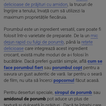
delicioase de prăjituri cu amidon
, la trucuri de
îngrijire a tenului, învață cum să utilizezi la
maximum proprietățile fiecăruia.
Porumbul este un ingredient versatil, care poate fi
folosit într-o varietate de preparate. De la un
mic
dejun rapid cu fulgi de porumb
, până la
rețete
delicioase
care integrează acest ingredient
crocant, există multe moduri de a-i folosi în
bucătărie. Dacă preferi gustări simple, află
cum se
face porumbul fiert
sau
porumbul copt
pentru a
savura un gust autentic de vară. Iar pentru o seară
de film, nu uita să încerci
popcornul
făcut acasă.
Pentru deserturi speciale,
siropul de porumb
sau
amidonul de porumb
pot aduce un plus de
textură și dulceață în prăjituri . Dacă te întrebi care