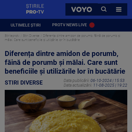
StirilePROTV
CAUTA
VOYO
TOATE 
PROTV NEWS LIVE
ULTIMELE ȘTIRI
Stirileprotv
Stiri Diverse
Diferența dintre amidon de porumb, făină de porumb și
mălai. Care sunt beneficiile și utilizările lor în bucătărie
Diferența dintre amidon de porumb,
făină de porumb și mălai. Care sunt
beneficiile și utilizările lor în bucătărie
Data publicării:
06-10-2024 | 15:53
STIRI DIVERSE
Data actualizării:
11-08-2025 | 19:22