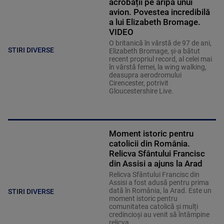
acrobații pe aripa unui
avion. Povestea incredibilă
a lui Elizabeth Bromage.
VIDEO
O britanică în vârstă de 97 de ani,
STIRI DIVERSE
Elizabeth Bromage, şi-a bătut
recent propriul record, al celei mai
în vârstă femei, la wing walking,
deasupra aerodromului
Cirencester, potrivit
Gloucestershire Live.
Moment istoric pentru
catolicii din România.
Relicva Sfântului Francisc
din Assisi a ajuns la Arad
Relicva Sfântului Francisc din
Assisi a fost adusă pentru prima
dată în România, la Arad. Este un
STIRI DIVERSE
moment istoric pentru
comunitatea catolică și mulți
credincioși au venit să întâmpine
relicva.