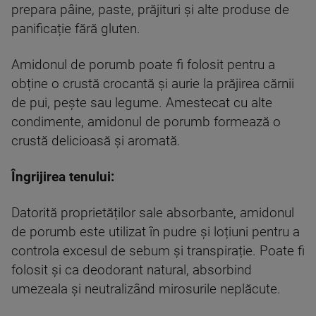
prepara pâine, paste, prăjituri și alte produse de
panificație fără gluten.
Amidonul de porumb poate fi folosit pentru a
obține o crustă crocantă și aurie la prăjirea cărnii
de pui, pește sau legume. Amestecat cu alte
condimente, amidonul de porumb formează o
crustă delicioasă și aromată.
Îngrijirea tenului:
Datorită proprietăților sale absorbante, amidonul
de porumb este utilizat în pudre și loțiuni pentru a
controla excesul de sebum și transpirație. Poate fi
folosit și ca deodorant natural, absorbind
umezeala și neutralizând mirosurile neplăcute.