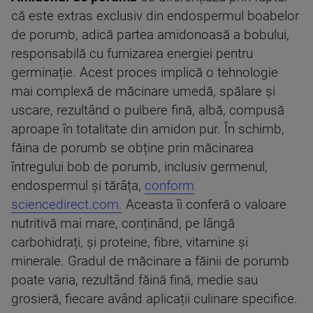
că este extras exclusiv din endospermul boabelor
de porumb, adică partea amidonoasă a bobului,
responsabilă cu furnizarea energiei pentru
germinație. Acest proces implică o tehnologie
mai complexă de măcinare umedă, spălare și
uscare, rezultând o pulbere fină, albă, compusă
aproape în totalitate din amidon pur. În schimb,
făina de porumb se obține prin măcinarea
întregului bob de porumb, inclusiv germenul,
endospermul și tărâța,
conform
sciencedirect.com.
Aceasta îi conferă o valoare
nutritivă mai mare, conținând, pe lângă
carbohidrați, și proteine, fibre, vitamine și
minerale. Gradul de măcinare a făinii de porumb
poate varia, rezultând făină fină, medie sau
grosieră, fiecare având aplicații culinare specifice.