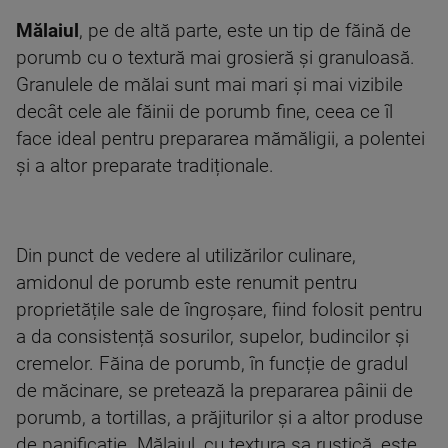
Mălaiul
, pe de altă parte, este un tip de făină de
porumb cu o textură mai grosieră și granuloasă.
Granulele de mălai sunt mai mari și mai vizibile
decât cele ale făinii de porumb fine, ceea ce îl
face ideal pentru prepararea mămăligii, a polentei
și a altor preparate tradiționale.
Din punct de vedere al utilizărilor culinare,
amidonul de porumb este renumit pentru
proprietățile sale de îngroșare, fiind folosit pentru
a da consistență sosurilor, supelor, budincilor și
cremelor. Făina de porumb, în funcție de gradul
de măcinare, se pretează la prepararea pâinii de
porumb, a tortillas, a prăjiturilor și a altor produse
de panificație. Mălaiul, cu textura sa rustică, este