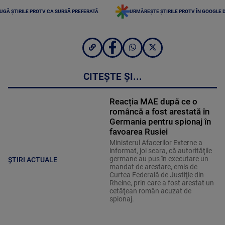
UGĂ ȘTIRILE PROTV CA SURSĂ PREFERATĂ
URMĂREȘTE ȘTIRILE PROTV ÎN GOOGLE 
CITEȘTE ȘI...
Reacția MAE după ce o
româncă a fost arestată în
Germania pentru spionaj în
favoarea Rusiei
Ministerul Afacerilor Externe a
informat, joi seara, că autorităţile
germane au pus în executare un
ȘTIRI ACTUALE
mandat de arestare, emis de
Curtea Federală de Justiţie din
Rheine, prin care a fost arestat un
cetăţean român acuzat de
spionaj.