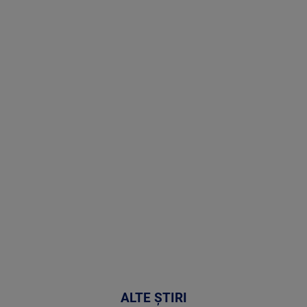
Stirile PRO
TV # 19.00 -
06 August
2026
MAI
MULTE
DETALII
47:43
ALTE ȘTIRI