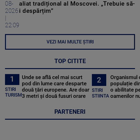
08-
aliat tradițional al Moscovei. „Trebuie să-
2026
i despărțim”
|
22:09
VEZI MAI MULTE ȘTIRI
TOP CITITE
Unde se află cel mai scurt
Organismul 
1
2
pod din lume care desparte
populație di
STIRI
două țări europene. Are doar
o abilitate p
STIRI
TURISM
3 metri și două fusuri orare
oamenilor nu
STIINTA
PARTENERI