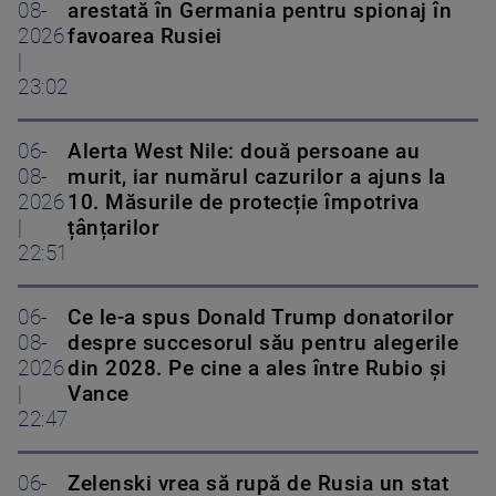
08-
arestată în Germania pentru spionaj în
2026
favoarea Rusiei
|
23:02
06-
Alerta West Nile: două persoane au
08-
murit, iar numărul cazurilor a ajuns la
2026
10. Măsurile de protecție împotriva
|
țânțarilor
22:51
06-
Ce le-a spus Donald Trump donatorilor
08-
despre succesorul său pentru alegerile
2026
din 2028. Pe cine a ales între Rubio și
|
Vance
22:47
06-
Zelenski vrea să rupă de Rusia un stat