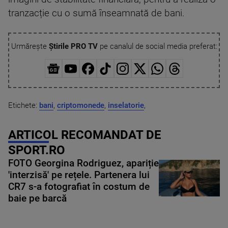
tranzacție cu o sumă înseamnată de bani.
Urmărește
Știrile PRO TV
pe canalul de social media preferat:
Etichete:
bani
,
criptomonede
,
inselatorie
,
ARTICOL RECOMANDAT DE
SPORT.RO
FOTO Georgina Rodriguez, apariție
'interzisă' pe rețele. Partenera lui
CR7 s-a fotografiat în costum de
baie pe barcă