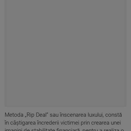
Metoda „Rip Deal” sau înscenarea luxului, constă
în câștigarea încrederii victimei prin crearea unei
imagini de stabilitate financiară, pentru a realiza o