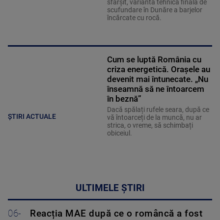
sfârșit, varianta tehnică finală de
scufundare în Dunăre a barjelor
încărcate cu rocă.
Cum se luptă România cu
criza energetică. Orașele au
devenit mai întunecate. „Nu
înseamnă să ne întoarcem
în beznă”
Dacă spălați rufele seara, după ce
ȘTIRI ACTUALE
vă întoarceți de la muncă, nu ar
strica, o vreme, să schimbați
obiceiul.
ULTIMELE ȘTIRI
06-
Reacția MAE după ce o româncă a fost