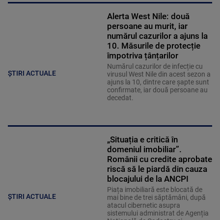
Alerta West Nile: două
persoane au murit, iar
numărul cazurilor a ajuns la
10. Măsurile de protecție
împotriva țânțarilor
Numărul cazurilor de infecție cu
ȘTIRI ACTUALE
virusul West Nile din acest sezon a
ajuns la 10, dintre care șapte sunt
confirmate, iar două persoane au
decedat.
„Situația e critică în
domeniul imobiliar”.
Românii cu credite aprobate
riscă să le piardă din cauza
blocajului de la ANCPI
Piața imobiliară este blocată de
ȘTIRI ACTUALE
mai bine de trei săptămâni, după
atacul cibernetic asupra
sistemului administrat de Agenția