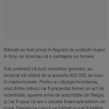
Bărbații au fost prinși în flagrant de polițiștii clujeni
în timp ce încercau să o șantajeze pe femeie.
Sub pretextul că sunt investitori germani, au
încercat să obțină de la aceasta 400.000 de euro
în criptomonede. Pentru a-i câștiga încrederea,
unul dintre indivizi i-ar fi prezentat femeii un act de
indentitate, aparent emis de autoritățile din Belgia,
și i-ar fi spus că are o situație financiară extrem de
bună. Femeia l-a crezut pe bărbat și s-ar fi întâlnit