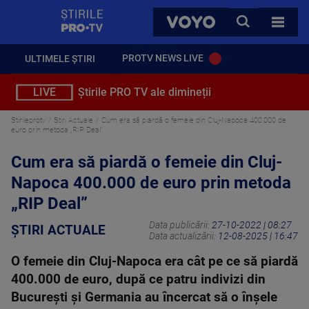
StirilePROTV
CAUTA
VOYO
TOATE 
PROTV NEWS LIVE
ULTIMELE ȘTIRI
LIVE
Știrile PRO TV ale dimineții
Stirileprotv
Știri Actuale
Cum era să piardă o femeie din Cluj-Napoca 400.000 de
euro prin metoda „RIP Deal”
Cum era să piardă o femeie din Cluj-
Napoca 400.000 de euro prin metoda
„RIP Deal”
Data publicării:
27-10-2022 | 08:27
ȘTIRI ACTUALE
Data actualizării:
12-08-2025 | 16:47
O femeie din Cluj-Napoca era cât pe ce să piardă
400.000 de euro, după ce patru indivizi din
București și Germania au încercat să o înșele