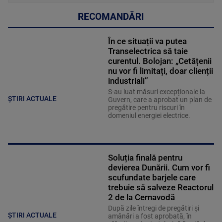
RECOMANDĂRI
În ce situații va putea
Transelectrica să taie
curentul. Bolojan: „Cetățenii
nu vor fi limitați, doar clienții
industriali”
S-au luat măsuri excepționale la
ȘTIRI ACTUALE
Guvern, care a aprobat un plan de
pregătire pentru riscuri în
domeniul energiei electrice.
Soluția finală pentru
devierea Dunării. Cum vor fi
scufundate barjele care
trebuie să salveze Reactorul
2 de la Cernavodă
După zile întregi de pregătiri și
ȘTIRI ACTUALE
amânări a fost aprobată, în