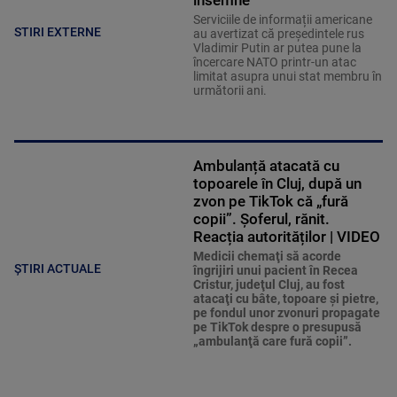
însemne
Serviciile de informații americane
STIRI EXTERNE
au avertizat că președintele rus
Vladimir Putin ar putea pune la
încercare NATO printr-un atac
limitat asupra unui stat membru în
următorii ani.
Ambulanță atacată cu
topoarele în Cluj, după un
zvon pe TikTok că „fură
copii”. Șoferul, rănit.
Reacția autorităților | VIDEO
Medicii chemaţi să acorde
ȘTIRI ACTUALE
îngrijiri unui pacient în Recea
Cristur, judeţul Cluj, au fost
atacaţi cu bâte, topoare şi pietre,
pe fondul unor zvonuri propagate
pe TikTok despre o presupusă
„ambulanţă care fură copii”.