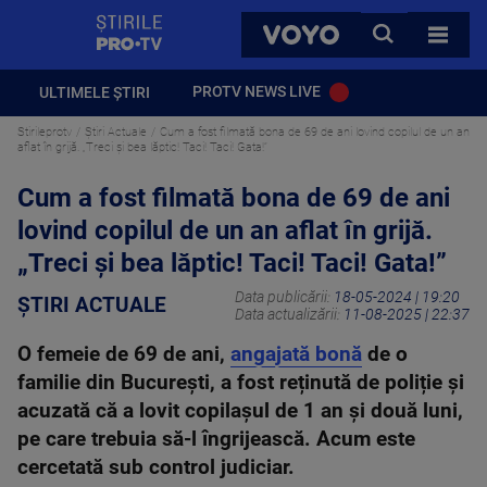
StirilePROTV
CAUTA
VOYO
TOATE 
PROTV NEWS LIVE
ULTIMELE ȘTIRI
Stirileprotv
Știri Actuale
Cum a fost filmată bona de 69 de ani lovind copilul de un an
aflat în grijă. „Treci și bea lăptic! Taci! Taci! Gata!”
Cum a fost filmată bona de 69 de ani
lovind copilul de un an aflat în grijă.
„Treci și bea lăptic! Taci! Taci! Gata!”
Data publicării:
18-05-2024 | 19:20
ȘTIRI ACTUALE
Data actualizării:
11-08-2025 | 22:37
O femeie de 69 de ani,
angajată bonă
de o
familie din București, a fost reținută de poliție și
acuzată că a lovit copilașul de 1 an și două luni,
pe care trebuia să-l îngrijească. Acum este
cercetată sub control judiciar.