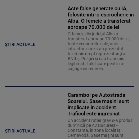
Acte false generate cu IA,
folosite într-o escrocherie în
Alba. O femeie a transferat
aproape 70.000 de lei
O femeie din judeţul Alba a
transferat aproape 70.000 de lei,
toate economiile sale, unor
ȘTIRI ACTUALE
infractori care s-au prezentat
telefonic drept reprezentanţi ai
BNR şi Poliţiei şi i-au transmis
legitimaţii falsificate pentru a-i
câştiga încrederea.
Carambol pe Autostrada
Soarelui. Șase mașini sunt
implicate în accident.
Traficul este îngreunat
Un accident rutier grav s-a produs
duminică pe A2 București-
Constanța, în zona localității
ȘTIRI ACTUALE
Cernavodă. Șase mașini sunt