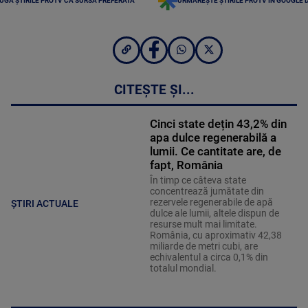
UGĂ ȘTIRILE PROTV CA SURSĂ PREFERATĂ
URMĂREȘTE ȘTIRILE PROTV ÎN GOOGLE 
CITEȘTE ȘI...
Cinci state dețin 43,2% din
apa dulce regenerabilă a
lumii. Ce cantitate are, de
fapt, România
În timp ce câteva state
concentrează jumătate din
rezervele regenerabile de apă
ȘTIRI ACTUALE
dulce ale lumii, altele dispun de
resurse mult mai limitate.
România, cu aproximativ 42,38
miliarde de metri cubi, are
echivalentul a circa 0,1% din
totalul mondial.