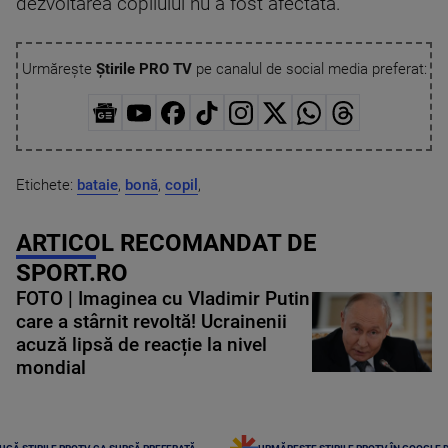
dezvoltarea copilului nu a fost afectată.
Urmărește
Știrile PRO TV
pe canalul de social media preferat:
Etichete:
bataie
,
bonă
,
copil
,
ARTICOL RECOMANDAT DE
SPORT.RO
FOTO | Imaginea cu Vladimir Putin
care a stârnit revoltă! Ucrainenii
acuză lipsă de reacție la nivel
mondial