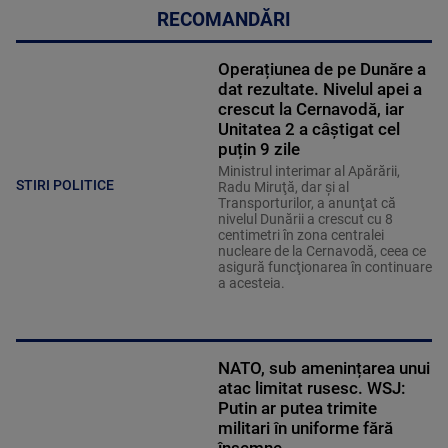
RECOMANDĂRI
Operațiunea de pe Dunăre a
dat rezultate. Nivelul apei a
crescut la Cernavodă, iar
Unitatea 2 a câștigat cel
puțin 9 zile
Ministrul interimar al Apărării,
STIRI POLITICE
Radu Miruţă, dar şi al
Transporturilor, a anunţat că
nivelul Dunării a crescut cu 8
centimetri în zona centralei
nucleare de la Cernavodă, ceea ce
asigură funcţionarea în continuare
a acesteia.
NATO, sub amenințarea unui
atac limitat rusesc. WSJ:
Putin ar putea trimite
militari în uniforme fără