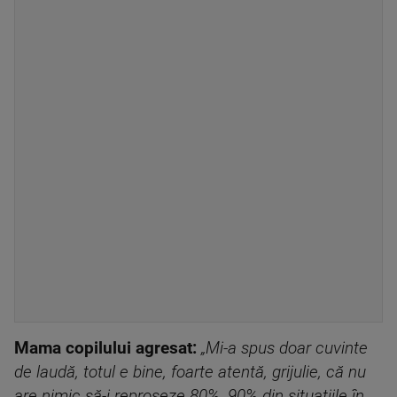
Mama copilului agresat:
„Mi-a spus doar cuvinte
de laudă, totul e bine, foarte atentă, grijulie, că nu
are nimic să-i reproșeze 80%, 90% din situațiile în