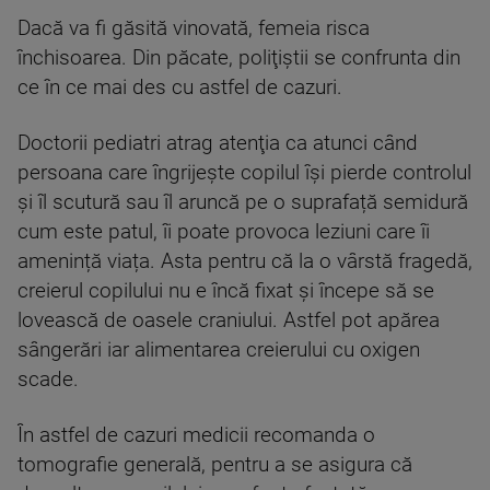
Dacă va fi găsită vinovată, femeia risca
închisoarea. Din păcate, poliţiştii se confrunta din
ce în ce mai des cu astfel de cazuri.
Doctorii pediatri atrag atenţia ca atunci când
persoana care îngrijește copilul își pierde controlul
și îl scutură sau îl aruncă pe o suprafață semidură
cum este patul, îi poate provoca leziuni care îi
amenință viața. Asta pentru că la o vârstă fragedă,
creierul copilului nu e încă fixat şi începe să se
lovească de oasele craniului. Astfel pot apărea
sângerări iar alimentarea creierului cu oxigen
scade.
În astfel de cazuri medicii recomanda o
tomografie generală, pentru a se asigura că