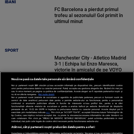
IBANI
FC Barcelona a pierdut primul
trofeu al sezonului! Gol primit în
ultimul minut
SPORT
Manchester City - Atletico Madrid
3-1 | Echipa lui Enzo Maresca,
victorie în amicalul de pe VOYO
Sport 1
Nouă ne pasă ca datele tale personale să rămână confidențiale
Noi și partenerii noștri
201
stocăm și/sau accesăm informații pe dispozitivul dvs., precum identificatorii cookie
unici pentru prelucrarea datelor cu caracter personal. Puteți accepta sau gestiona alegerile dvs. făcând clic mai jos
sau în orice moment, pe pagina cu politica de confidențialitate. Aceste alegeri vor fi raportate partenerilor noștri și
nu vă vor afecta navigarea.
Mai multe detalii
Noi si partenerii nostri (retelele de socializare si agentiile de publicitate partenere, precum si furnizorii nostri de
SPORT
servicii de date analitice) prelucram date pentru a permite website-ului sa functioneze, pentru a personaliza
continutul si anunturile publicitare afisate in functie de interesele si/sau profilul dvs., pentru a va oferi
functionalitati aferente retelelor de socializare si pentru a analiza traficul pe website. Beneficiati de drepturile
prevazute de art. 15-22 din GDPR in legatura cu prelucrarea datelor cu caracter personal. Aceste drepturi pot fi
exercitate prin modalitatea indicata
aici
. Prin click pe “ACCEPT TOATE”, acceptati folosirea tuturor Tehnologiilor de
tip Cookie, care implica inclusiv acceptul dvs. cu privire la stocarea/accesarea informatiilor de catre Vendor-ii cu
care colaboram. Prin click pe “VREAU SA MODIFIC SETARILE INDIVIDUAL” puteti schimba preferintele in mod
individual, mai putin cele legate de cookie strict necesare pentru functionarea website-ului.
Atât noi, cât și partenerii noștri prelucrăm datele pentru a oferi:
Dezvoltarea și îmbunătățirea serviciilor. Măsurarea performanței reclamelor. Stocarea și/sau accesarea informațiilor