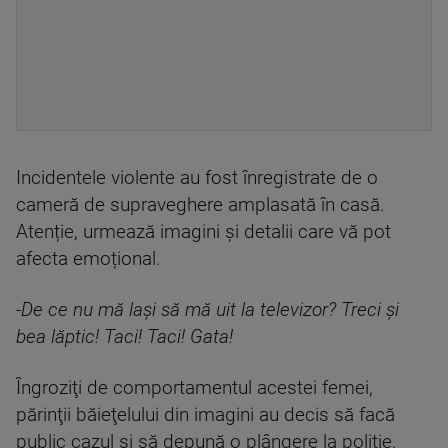
Incidentele violente au fost înregistrate de o
cameră de supraveghere amplasată în casă.
Atenție, urmează imagini și detalii care vă pot
afecta emoțional.
-De ce nu mă lași să mă uit la televizor?
Treci și
bea lăptic! Taci! Taci! Gata!
Îngroziţi de comportamentul acestei femei,
părinţii băieţelului din imagini au decis să facă
public cazul şi să depună o plângere la poliţie.