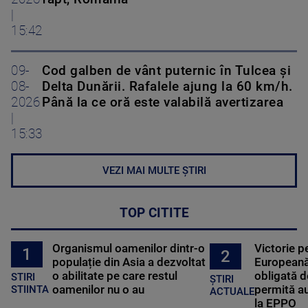
|
15:42
09-
Cod galben de vânt puternic în Tulcea și
08-
Delta Dunării. Rafalele ajung la 60 km/h.
2026
Până la ce oră este valabilă avertizarea
|
15:33
VEZI MAI MULTE ȘTIRI
TOP CITITE
Organismul oamenilor dintr-o
Victorie p
1
2
populație din Asia a dezvoltat
Europeană
o abilitate pe care restul
obligată d
STIRI
ȘTIRI
oamenilor nu o au
permită au
STIINTA
ACTUALE
la EPPO