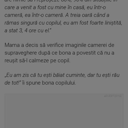
care a venit a fost cu mine în casă, eu într-o
cameră, ea într-o cameră. A treia oară când a
rămas singură cu copilul, eu am fost foarte liniștită,
a stat 3, 4 ore cu el.”
Mama a decis să verifice imaginile camerei de
supraveghere după ce bona a povestit că nu a
reuşit să-l calmeze pe copil.
„
Eu am zis că tu ești băiat cuminte, dar tu ești rău
de tot!”
îi spune bona copilului.