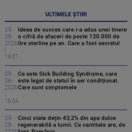
ULTIMELE ȘTIRI
09-
Ideea de succes care i-a adus unei tinere
08-
o cifră de afaceri de peste 120.000 de
2026
lire sterline pe an. Care a fost secretul
|
16:07
09-
Ce este Sick Building Syndrome, care
08-
este legat de statul în aer condiționat.
2026
Care sunt simptomele
|
16:04
09-
Cinci state dețin 43,2% din apa dulce
08-
regenerabilă a lumii. Ce cantitate are, de
2026
fapt, România