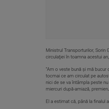
Ministrul Transporturilor, Sorin
circulaţiei în toamna acestui an
”Am o veste bună şi mă bucur c
tocmai ce am circulat pe autost
nici de se va întâmpla peste nu 
miercuri după-amiază, premierul 
El a estimat că, până la finalul a