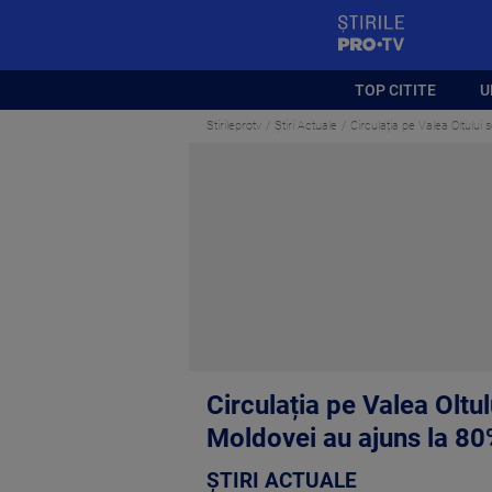
StirilePROTV
TOP CITITE
U
Stirileprotv
Știri Actuale
Circulația pe Valea Oltului
Circulația pe Valea Oltu
Moldovei au ajuns la 8
ȘTIRI ACTUALE