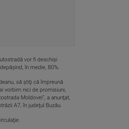
autostradă vor fi deschişi
i depăşind, în medie, 80%.
eanu, să ştiţi că împreună
i vorbim nici de promisiuni,
utostrada Moldovei”, a anunţat,
trăzii A7, în judeţul Buzău.
irculaţie.