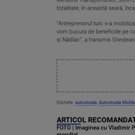
Ministrul Transporturilor, Sorin
totalitate, în această seară, în
“Antreprenorul turc s-a mobilizat
vom bucura de beneficiile pe c
și Nădlac“, a transmis Grindean
Etichete:
autostrada
,
Autostrada Mold
ARTICOL RECOMANDAT
FOTO | Imaginea cu Vladimir Put
mondial