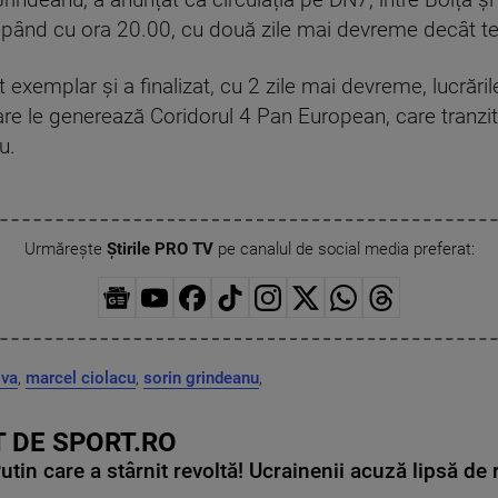
 Grindeanu, a anunțat că circulația pe DN7, între Boița ș
cepând cu ora 20.00, cu două zile mai devreme decât ter
 exemplar și a finalizat, cu 2 zile mai devreme, lucrările
are le generează Coridorul 4 Pan European, care tranz
u.
Urmărește
Știrile PRO TV
pe canalul de social media preferat:
ova
,
marcel ciolacu
,
sorin grindeanu
,
 DE SPORT.RO
in care a stârnit revoltă! Ucrainenii acuză lipsă de r