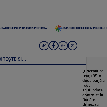
UGĂ ȘTIRILE PROTV CA SURSĂ PREFERATĂ
URMĂREȘTE ȘTIRILE PROTV ÎN GOOGLE 
CITEȘTE ȘI...
„Operațiune
reușită!” A
doua barjă a
fost
scufundată
controlat în
Dunăre.
Urmează