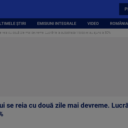
P
LTIMELE ȘTIRI
EMISIUNI INTEGRALE
VIDEO
ROMÂNIA,
 se reia cu două zile mai devreme. Lucrările la autostrada Moldovei au ajuns la 80%
lui se reia cu două zile mai devreme. Lucră
0%