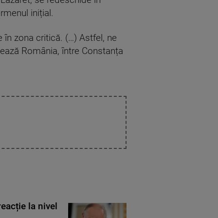
i Lazaret, se redeschide în
menul inițial.
 în zona critică. (…) Astfel, ne
itează România, între Constanța
eacție la nivel