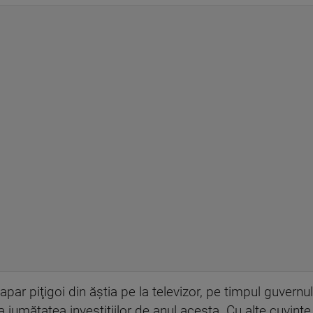
 apar piţigoi din ăştia pe la televizor, pe timpul guvernul
u la jumătatea investiţiilor de anul acesta. Cu alte cuvi