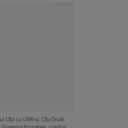
ui Cîţu cu USR-ul, Cîţu-Drulă
nte, Guvernul României, condus