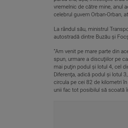
vremelnic de către mine, anul ac
celebrul guvern Orban-Orban, at
La rândul său, ministrul Transpor
autostradă dintre Buzău şi Fo
”Am venit pe mare parte din aces
spun, urmare a discuţiilor pe ca
mai puţin podul şi lotul 4, cel d
Diferenţa, adică podul şi lotul 
circula pe cei 82 de kilometri î
unii fac tot posibilul să scoată 