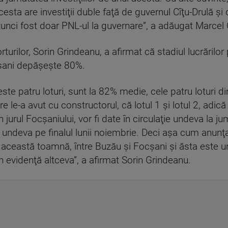
esta are investiţii duble faţă de guvernul Cîţu-Drulă şi 
unci fost doar PNL-ul la guvernare”, a adăugat Marcel 
turilor, Sorin Grindeanu, a afirmat că stadiul lucrărilor 
cşani depăşeşte 80%.
te patru loturi, sunt la 82% medie, cele patru loturi d
re le-a avut cu constructorul, că lotul 1 şi lotul 2, adi
in jurul Focşaniului, vor fi date în circulaţie undeva la j
3, undeva pe finalul lunii noiembrie. Deci aşa cum anunţa
n această toamnă, între Buzău şi Focşani şi ăsta este u
în evidenţă altceva”, a afirmat Sorin Grindeanu.