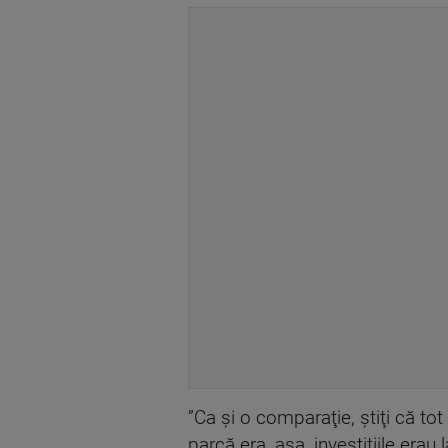
”Ca şi o comparaţie, ştiţi că tot
parcă era, aşa, investiţiile era