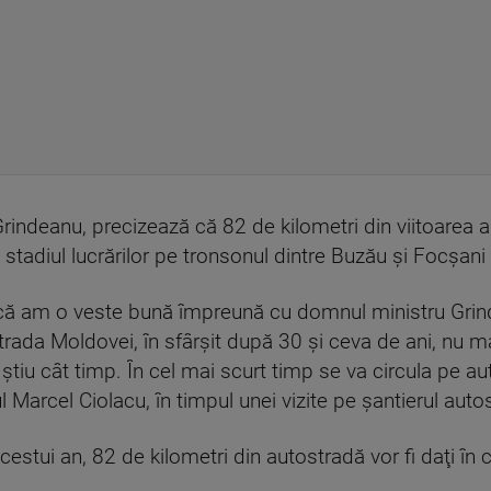
 Grindeanu, precizează că 82 de kilometri din viitoarea 
, stadiul lucrărilor pe tronsonul dintre Buzău şi Focşan
ă am o veste bună împreună cu domnul ministru Grind
rada Moldovei, în sfârşit după 30 şi ceva de ani, nu ma
ştiu cât timp. În cel mai scurt timp se va circula pe a
Marcel Ciolacu, în timpul unei vizite pe şantierul autos
cestui an, 82 de kilometri din autostradă vor fi daţi în c