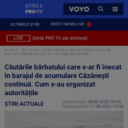
StirilePROTV
CAUTA
VOYO
TOATE 
PROTV NEWS LIVE
ULTIMELE ȘTIRI
LIVE
Știrile PRO TV ale dimineții
Stirileprotv
Știri Actuale
Căutările bărbatului care s-ar fi înecat în barajul de
acumulare Căzănești continuă. Cum s-au organizat autoritățile
Căutările bărbatului care s-ar fi înecat
în barajul de acumulare Căzănești
continuă. Cum s-au organizat
autoritățile
Data publicării:
28-06-2025 | 09:54
ȘTIRI ACTUALE
Data actualizării:
11-08-2025 | 10:50