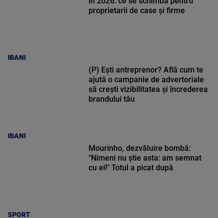
în 2026: ce se schimbă pentru
proprietarii de case și firme
IBANI
(P) Ești antreprenor? Află cum te
ajută o campanie de advertoriale
să crești vizibilitatea și încrederea
brandului tău
IBANI
Mourinho, dezvăluire bombă:
"Nimeni nu știe asta: am semnat
cu ei!" Totul a picat după
SPORT