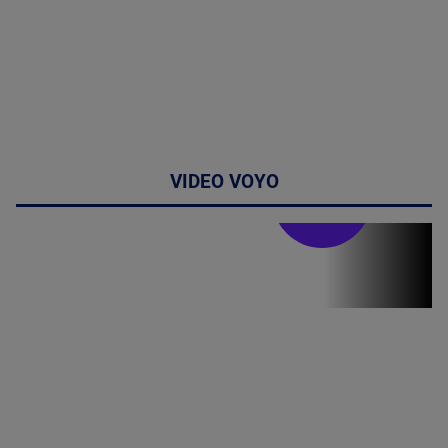
VIDEO VOYO
Stirile PRO TV
Stirile PRO
TV # 19.00 -