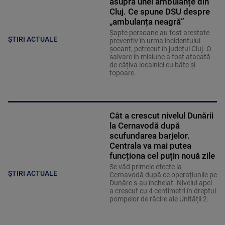
asupra unei ambulanțe din
Cluj. Ce spune DSU despre
„ambulanța neagră”
Șapte persoane au fost arestate
ȘTIRI ACTUALE
preventiv în urma incidentului
șocant, petrecut în județul Cluj. O
salvare în misiune a fost atacată
de câțiva localnici cu bâte și
topoare.
Cât a crescut nivelul Dunării
la Cernavodă după
scufundarea barjelor.
Centrala va mai putea
funcționa cel puțin nouă zile
Se văd primele efecte la
ȘTIRI ACTUALE
Cernavodă după ce operațiunile pe
Dunăre s-au încheiat. Nivelul apei
a crescut cu 4 centimetri în dreptul
pompelor de răcire ale Unității 2.