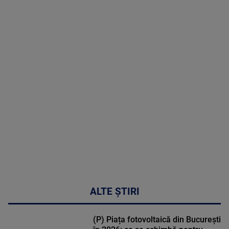
09 August
2026
MAI
MULTE
DETALII
31:15
ALTE ȘTIRI
(P) Piața fotovoltaică din București