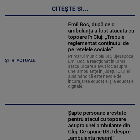
CITEȘTE ȘI...
Emil Boc, după ce o
ambulanță a fost atacată cu
topoare în Cluj: „Trebuie
reglementat conținutul de
pe rețelele sociale”
Primarul municipiului Cluj-Napoca,
ȘTIRI ACTUALE
Emil Boc, a reacționat în urma
atacului care a avut loc asupra
unei ambulanţe în judeţul Cluj, el
susţinând că este nevoie de
încurajarea educaţiei şi a educaţiei
digitale.
Șapte persoane arestate
pentru atacul cu topoare
asupra unei ambulanțe din
Cluj. Ce spune DSU despre
„ambulanța neagră”