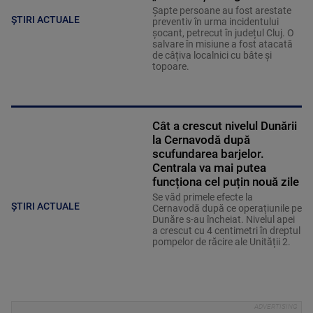
Șapte persoane au fost arestate
ȘTIRI ACTUALE
preventiv în urma incidentului
șocant, petrecut în județul Cluj. O
salvare în misiune a fost atacată
de câțiva localnici cu bâte și
topoare.
Cât a crescut nivelul Dunării
la Cernavodă după
scufundarea barjelor.
Centrala va mai putea
funcționa cel puțin nouă zile
Se văd primele efecte la
ȘTIRI ACTUALE
Cernavodă după ce operațiunile pe
Dunăre s-au încheiat. Nivelul apei
a crescut cu 4 centimetri în dreptul
pompelor de răcire ale Unității 2.