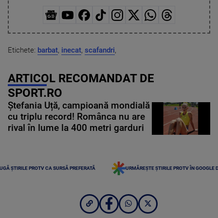
Etichete:
barbat
,
inecat
,
scafandri
,
ARTICOL RECOMANDAT DE
SPORT.RO
Ștefania Uță, campioană mondială
cu triplu record! Românca nu are
rival în lume la 400 metri garduri
UGĂ ȘTIRILE PROTV CA SURSĂ PREFERATĂ
URMĂREȘTE ȘTIRILE PROTV ÎN GOOGLE 