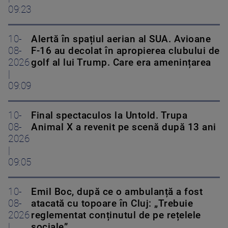
09:23
10-
Alertă în spațiul aerian al SUA. Avioane
08-
F-16 au decolat în apropierea clubului de
2026
golf al lui Trump. Care era amenințarea
|
09:09
10-
Final spectaculos la Untold. Trupa
08-
Animal X a revenit pe scenă după 13 ani
2026
|
09:05
10-
Emil Boc, după ce o ambulanță a fost
08-
atacată cu topoare în Cluj: „Trebuie
2026
reglementat conținutul de pe rețelele
|
sociale”