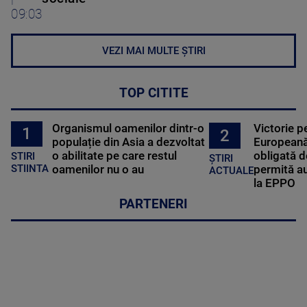
09:03
VEZI MAI MULTE ȘTIRI
TOP CITITE
Organismul oamenilor dintr-o
Victorie p
1
2
populație din Asia a dezvoltat
Europeană
o abilitate pe care restul
obligată d
STIRI
ȘTIRI
oamenilor nu o au
permită au
STIINTA
ACTUALE
la EPPO
PARTENERI