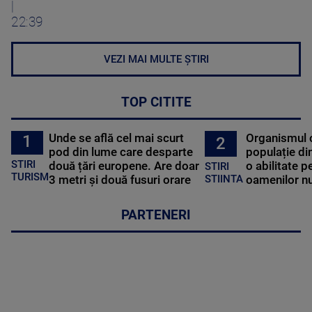
|
22:39
VEZI MAI MULTE ȘTIRI
TOP CITITE
Unde se află cel mai scurt
Organismul 
1
2
pod din lume care desparte
populație di
STIRI
două țări europene. Are doar
o abilitate p
STIRI
TURISM
3 metri și două fusuri orare
oamenilor nu
STIINTA
PARTENERI