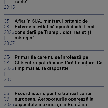
|
ruble”
23:15
05-
Aflat în SUA, ministrul britanic de
08-
Externe a evitat să spună dacă îl mai
2026
consideră pe Trump „idiot, rasist și
|
misogin”
23:07
05-
Primăriile care nu se înrolează pe
08-
Ghiseul.ro pot rămâne fără finanțare. Cât
2026
timp mai au la dispoziție
|
23:02
05-
Record istoric pentru traficul aerian
08-
european. Aeroporturile operează la
2026
capacitate maximă și în România