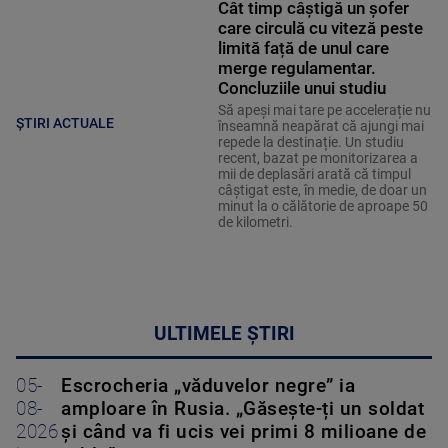
Cât timp câștigă un șofer
care circulă cu viteză peste
limită față de unul care
merge regulamentar.
Concluziile unui studiu
Să apeși mai tare pe accelerație nu
ȘTIRI ACTUALE
înseamnă neapărat că ajungi mai
repede la destinație. Un studiu
recent, bazat pe monitorizarea a
mii de deplasări arată că timpul
câștigat este, în medie, de doar un
minut la o călătorie de aproape 50
de kilometri.
ULTIMELE ȘTIRI
05-
Escrocheria „văduvelor negre” ia
08-
amploare în Rusia. „Găsește-ți un soldat
2026
și când va fi ucis vei primi 8 milioane de