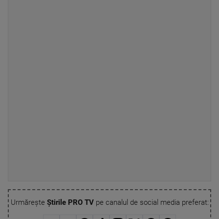
Urmărește
Știrile PRO TV
pe canalul de social media preferat: