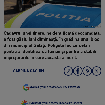
SHUTTERSTOCK
Cadavrul unei tinere, neidentificată deocamdată,
a fost găsit, luni dimineaţă, în grădina unui bloc
din municipiul Galaţi. Poliţiştii fac cercetări
pentru a identificarea femeii şi pentru a stabili
împrejurările în care aceasta a murit.
SABRINA SAGHIN
ADAUGĂ ȘTIRILE PROTV CA SURSĂ PREFERATĂ
URMĂREȘTE ȘTIRILE PROTV ÎN GOOGLE DISCOVER