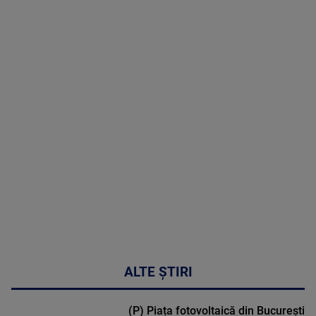
05 August
2026
MAI
MULTE
DETALII
50:27
ALTE ȘTIRI
(P) Piața fotovoltaică din București