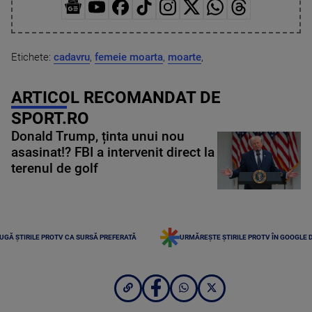
Etichete:
cadavru
,
femeie moarta
,
moarte
,
ARTICOL RECOMANDAT DE
SPORT.RO
Donald Trump, ținta unui nou
asasinat!? FBI a intervenit direct la
terenul de golf
UGĂ ȘTIRILE PROTV CA SURSĂ PREFERATĂ
URMĂREȘTE ȘTIRILE PROTV ÎN GOOGLE 