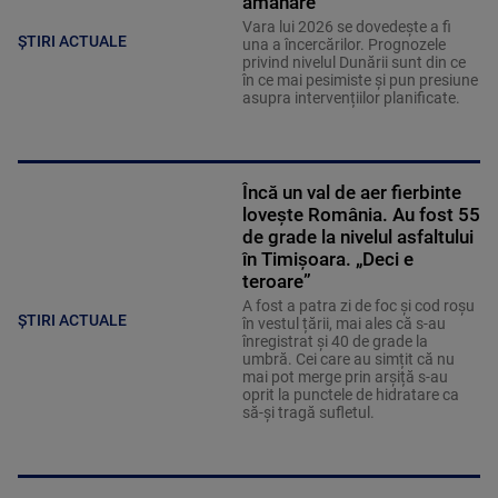
amânare
Vara lui 2026 se dovedește a fi
ȘTIRI ACTUALE
una a încercărilor. Prognozele
privind nivelul Dunării sunt din ce
în ce mai pesimiste și pun presiune
asupra intervențiilor planificate.
Încă un val de aer fierbinte
lovește România. Au fost 55
de grade la nivelul asfaltului
în Timișoara. „Deci e
teroare”
A fost a patra zi de foc și cod roșu
ȘTIRI ACTUALE
în vestul țării, mai ales că s-au
înregistrat și 40 de grade la
umbră. Cei care au simțit că nu
mai pot merge prin arșiță s-au
oprit la punctele de hidratare ca
să-și tragă sufletul.