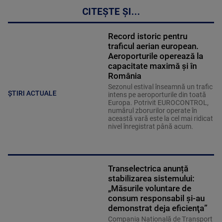
CITEȘTE ȘI...
Record istoric pentru
traficul aerian european.
Aeroporturile operează la
capacitate maximă și în
România
Sezonul estival înseamnă un trafic
ȘTIRI ACTUALE
intens pe aeroporturile din toată
Europa. Potrivit EUROCONTROL,
numărul zborurilor operate în
această vară este la cel mai ridicat
nivel înregistrat până acum.
Transelectrica anunță
stabilizarea sistemului:
„Măsurile voluntare de
consum responsabil şi-au
demonstrat deja eficienţa”
Compania Națională de Transport