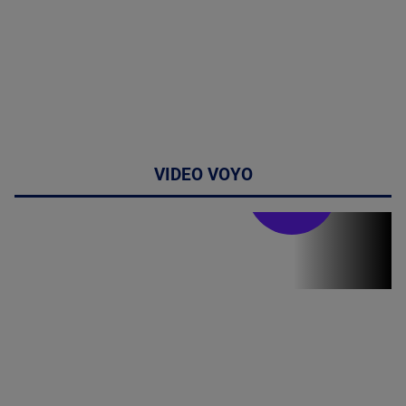
VIDEO VOYO
Stirile PRO TV
Stirile PRO
TV # 19.00 -