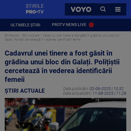
StirilePROTV
CAUTA
VOYO
TOATE 
PROTV NEWS LIVE
ULTIMELE ȘTIRI
Stirileprotv
Știri Actuale
Cadavrul unei tinere a fost găsit în grădina unui bloc din
Galați. Polițiștii cercetează în vederea identificării femeii
Cadavrul unei tinere a fost găsit în
grădina unui bloc din Galați. Polițiștii
cercetează în vederea identificării
femeii
Data publicării:
02-06-2025 | 10:32
ȘTIRI ACTUALE
Data actualizării:
11-08-2025 | 11:28