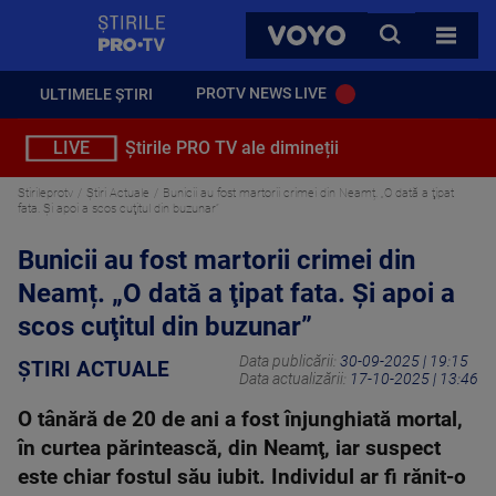
StirilePROTV
CAUTA
VOYO
TOATE 
PROTV NEWS LIVE
ULTIMELE ȘTIRI
LIVE
Știrile PRO TV ale dimineții
Stirileprotv
Știri Actuale
Bunicii au fost martorii crimei din Neamț. „O dată a ţipat
fata. Și apoi a scos cuţitul din buzunar”
Bunicii au fost martorii crimei din
Neamț. „O dată a ţipat fata. Și apoi a
scos cuţitul din buzunar”
Data publicării:
30-09-2025 | 19:15
ȘTIRI ACTUALE
Data actualizării:
17-10-2025 | 13:46
O tânără de 20 de ani a fost înjunghiată mortal,
în curtea părintească, din Neamţ, iar suspect
este chiar fostul său iubit. Individul ar fi rănit-o