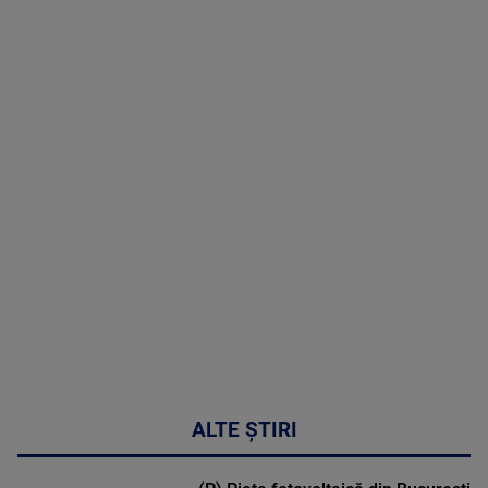
TV # 19.00 -
09 August
2026
MAI
MULTE
DETALII
31:15
ALTE ȘTIRI