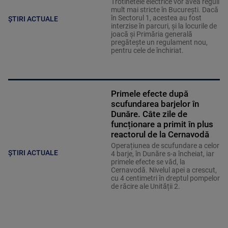
Trotinetele electrice vor avea reguli
mult mai stricte în București. Dacă
în Sectorul 1, acestea au fost
ȘTIRI ACTUALE
interzise în parcuri, și la locurile de
joacă și Primăria generală
pregătește un regulament nou,
pentru cele de închiriat.
Primele efecte după
scufundarea barjelor în
Dunăre. Câte zile de
funcționare a primit în plus
reactorul de la Cernavodă
Operațiunea de scufundare a celor
ȘTIRI ACTUALE
4 barje, în Dunăre s-a încheiat, iar
primele efecte se văd, la
Cernavodă. Nivelul apei a crescut,
cu 4 centimetri în dreptul pompelor
de răcire ale Unității 2.