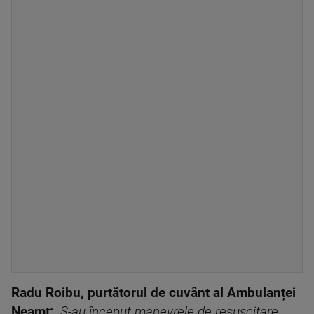
Radu Roibu, purtătorul de cuvânt al Ambulanței
Neamț:
„S-au început manevrele de resuscitare