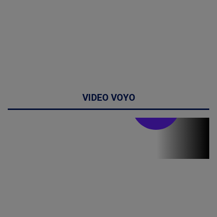
VIDEO VOYO
Stirile PRO TV
Stirile PRO