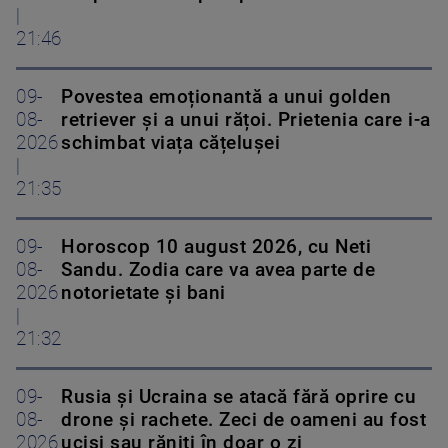
|
21:46
09-
Povestea emoționantă a unui golden
08-
retriever și a unui rățoi. Prietenia care i-a
2026
schimbat viața cățelușei
|
21:35
09-
Horoscop 10 august 2026, cu Neti
08-
Sandu. Zodia care va avea parte de
2026
notorietate și bani
|
21:32
09-
Rusia și Ucraina se atacă fără oprire cu
08-
drone și rachete. Zeci de oameni au fost
2026
uciși sau răniți în doar o zi