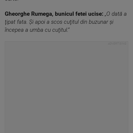
Gheorghe Rumega, bunicul fetei ucise:
„O dată a
ţipat fata. Şi apoi a scos cuţitul din buzunar şi
începea a umba cu cuţitul.”