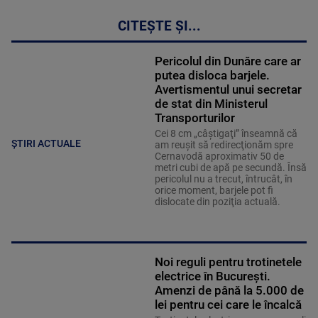
CITEȘTE ȘI...
Pericolul din Dunăre care ar
putea disloca barjele.
Avertismentul unui secretar
de stat din Ministerul
Transporturilor
Cei 8 cm „câştigaţi” înseamnă că
ȘTIRI ACTUALE
am reuşit să redirecţionăm spre
Cernavodă aproximativ 50 de
metri cubi de apă pe secundă. Însă
pericolul nu a trecut, întrucât, în
orice moment, barjele pot fi
dislocate din poziţia actuală.
Noi reguli pentru trotinetele
electrice în București.
Amenzi de până la 5.000 de
lei pentru cei care le încalcă