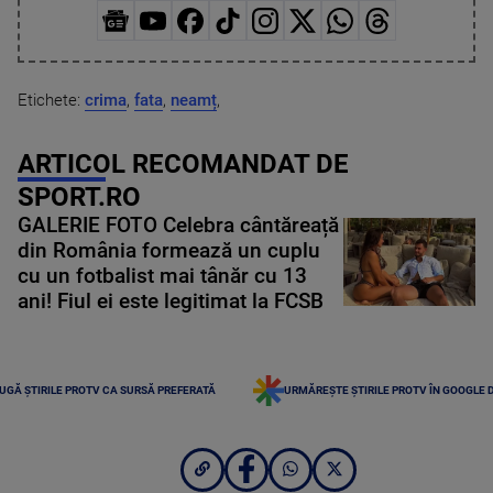
Etichete:
crima
,
fata
,
neamț
,
ARTICOL RECOMANDAT DE
SPORT.RO
GALERIE FOTO Celebra cântăreață
din România formează un cuplu
cu un fotbalist mai tânăr cu 13
ani! Fiul ei este legitimat la FCSB
UGĂ ȘTIRILE PROTV CA SURSĂ PREFERATĂ
URMĂREȘTE ȘTIRILE PROTV ÎN GOOGLE 