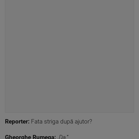
Reporter:
Fata striga după ajutor?
Gheorghe Rumega:
„Da.”