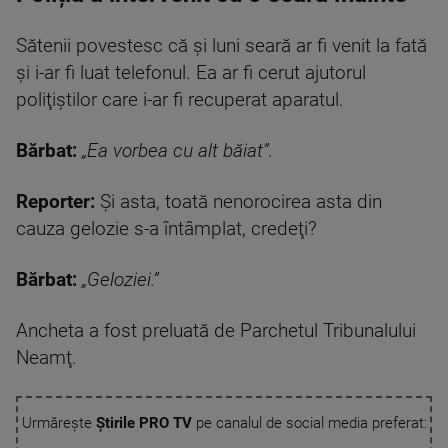
Sătenii povestesc că şi luni seară ar fi venit la fată
şi i-ar fi luat telefonul. Ea ar fi cerut ajutorul
poliţiştilor care i-ar fi recuperat aparatul.
Bărbat:
„Ea vorbea cu alt băiat”.
Reporter:
Şi asta, toată nenorocirea asta din
cauza gelozie s-a întâmplat, credeţi?
Bărbat:
„Geloziei.”
Ancheta a fost preluată de Parchetul Tribunalului
Neamţ.
Urmărește
Știrile PRO TV
pe canalul de social media preferat: