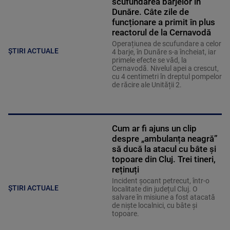
scufundarea barjelor în
Dunăre. Câte zile de
funcționare a primit în plus
reactorul de la Cernavodă
Operațiunea de scufundare a celor
ȘTIRI ACTUALE
4 barje, în Dunăre s-a încheiat, iar
primele efecte se văd, la
Cernavodă. Nivelul apei a crescut,
cu 4 centimetri în dreptul pompelor
de răcire ale Unității 2.
Cum ar fi ajuns un clip
despre „ambulanța neagră”
să ducă la atacul cu bâte și
topoare din Cluj. Trei tineri,
reținuți
Incident șocant petrecut, într-o
ȘTIRI ACTUALE
localitate din județul Cluj. O
salvare în misiune a fost atacată
de niște localnici, cu bâte și
topoare.