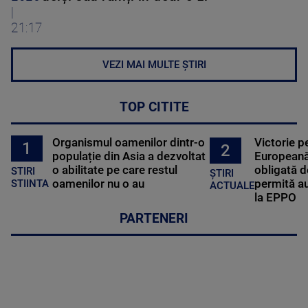
|
21:17
VEZI MAI MULTE ȘTIRI
TOP CITITE
Organismul oamenilor dintr-o
Victorie p
1
2
populație din Asia a dezvoltat
Europeană
o abilitate pe care restul
obligată d
STIRI
ȘTIRI
oamenilor nu o au
permită au
STIINTA
ACTUALE
la EPPO
PARTENERI