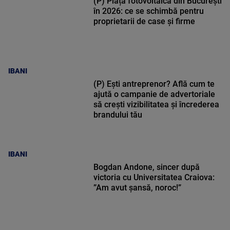
(P) Piața fotovoltaică din București
în 2026: ce se schimbă pentru
proprietarii de case și firme
IBANI
(P) Ești antreprenor? Află cum te
ajută o campanie de advertoriale
să crești vizibilitatea și încrederea
brandului tău
IBANI
Bogdan Andone, sincer după
victoria cu Universitatea Craiova:
”Am avut șansă, noroc!”