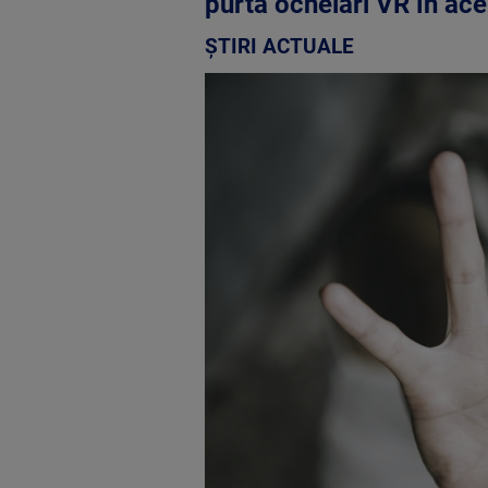
purta ochelari VR în ac
ȘTIRI ACTUALE