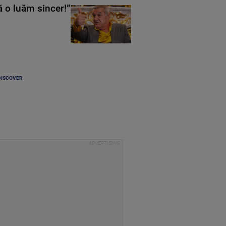
ă o luăm sincer!”
DISCOVER