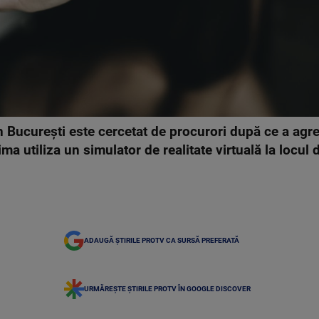
n Bucureşti este cercetat de procurori după ce a agre
ma utiliza un simulator de realitate virtuală la locul 
ADAUGĂ ȘTIRILE PROTV CA SURSĂ PREFERATĂ
URMĂREȘTE ȘTIRILE PROTV ÎN GOOGLE DISCOVER