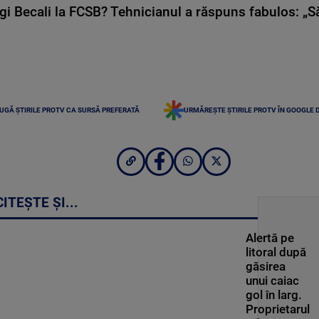
gi Becali la FCSB? Tehnicianul a răspuns fabulos: „S
UGĂ ȘTIRILE PROTV CA SURSĂ PREFERATĂ
URMĂREȘTE ȘTIRILE PROTV ÎN GOOGLE 
CITEȘTE ȘI...
Alertă pe
litoral după
găsirea
unui caiac
gol în larg.
Proprietarul