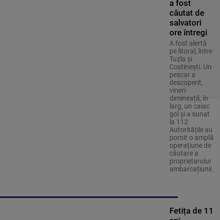
a fost
căutat de
salvatori
ore întregi
A fost alertă
pe litoral, între
Tuzla și
Costinești. Un
pescar a
descoperit,
vineri
dimineață, în
larg, un caiac
gol și a sunat
la 112.
Autoritățile au
pornit o amplă
operațiune de
căutare a
proprietarului
ambarcațiunii.
Fetița de 11