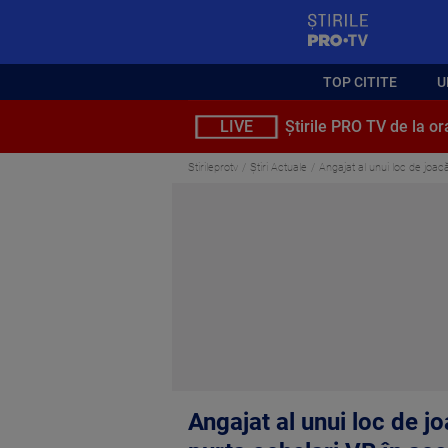
StirilePROTV
TOP CITITE
U
LIVE
Știrile PRO TV de la or
Stirileprotv
Știri Actuale
Angajat al unui loc de joac
Angajat al unui loc de j