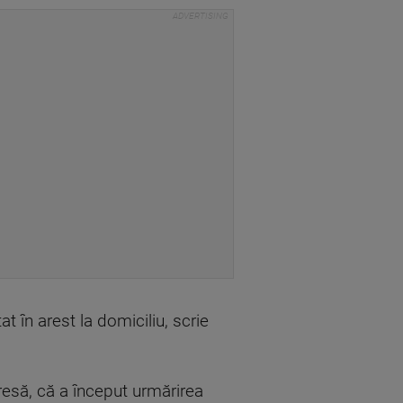
t în arest la domiciliu, scrie
resă, că a început urmărirea