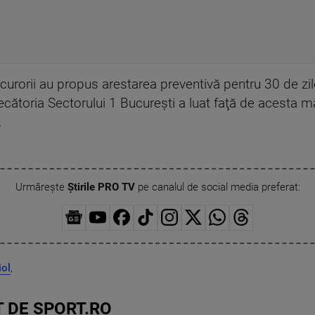
urorii au propus arestarea preventivă pentru 30 de zile
udecătoria Sectorului 1 Bucureşti a luat faţă de acesta m
.
Urmărește
Știrile PRO TV
pe canalul de social media preferat:
iol
,
 DE SPORT.RO