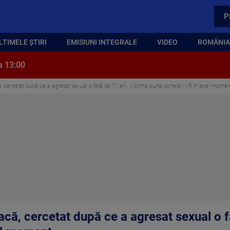
P
LTIMELE ȘTIRI
EMISIUNI INTEGRALE
VIDEO
ROMÂNIA,
a 13:00
ă, cercetat după ce a agresat sexual o fată de 11 ani. Victima purta ochelari VR în acel momen
oacă, cercetat după ce a agresat sexual o 