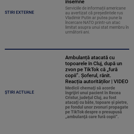
însemne
Serviciile de informații americane
STIRI EXTERNE
au avertizat că președintele rus
Vladimir Putin ar putea pune la
încercare NATO printr-un atac
limitat asupra unui stat membru în
următorii ani.
Ambulanță atacată cu
topoarele în Cluj, după un
zvon pe TikTok că „fură
copii”. Șoferul, rănit.
Reacția autorităților | VIDEO
Medicii chemaţi să acorde
ȘTIRI ACTUALE
îngrijiri unui pacient în Recea
Cristur, judeţul Cluj, au fost
atacaţi cu bâte, topoare şi pietre,
pe fondul unor zvonuri propagate
pe TikTok despre o presupusă
„ambulanţă care fură copii”.