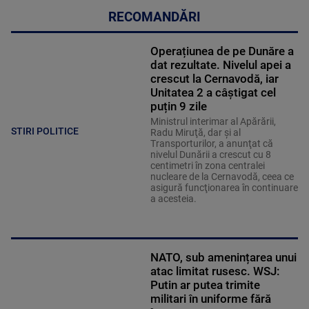
RECOMANDĂRI
Operațiunea de pe Dunăre a
dat rezultate. Nivelul apei a
crescut la Cernavodă, iar
Unitatea 2 a câștigat cel
puțin 9 zile
Ministrul interimar al Apărării,
STIRI POLITICE
Radu Miruţă, dar şi al
Transporturilor, a anunţat că
nivelul Dunării a crescut cu 8
centimetri în zona centralei
nucleare de la Cernavodă, ceea ce
asigură funcţionarea în continuare
a acesteia.
NATO, sub amenințarea unui
atac limitat rusesc. WSJ:
Putin ar putea trimite
militari în uniforme fără