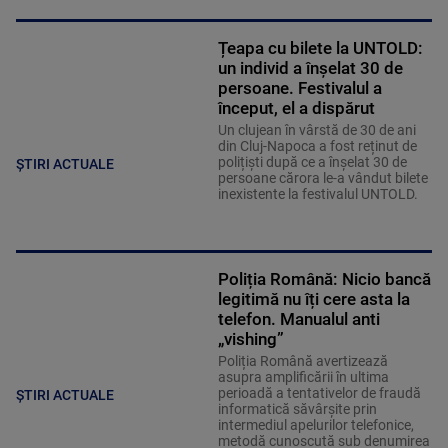
Țeapa cu bilete la UNTOLD:
un individ a înșelat 30 de
persoane. Festivalul a
început, el a dispărut
Un clujean în vârstă de 30 de ani
din Cluj-Napoca a fost reținut de
polițiști după ce a înșelat 30 de
ȘTIRI ACTUALE
persoane cărora le-a vândut bilete
inexistente la festivalul UNTOLD.
Poliția Română: Nicio bancă
legitimă nu îți cere asta la
telefon. Manualul anti
„vishing”
Poliția Română avertizează
asupra amplificării în ultima
perioadă a tentativelor de fraudă
ȘTIRI ACTUALE
informatică săvârșite prin
intermediul apelurilor telefonice,
metodă cunoscută sub denumirea