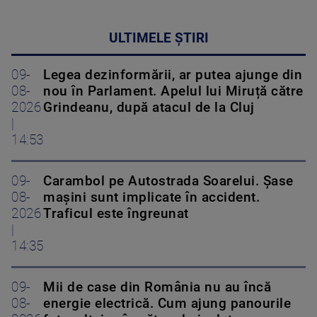
ULTIMELE ȘTIRI
09-
Legea dezinformării, ar putea ajunge din
08-
nou în Parlament. Apelul lui Miruță către
2026
Grindeanu, după atacul de la Cluj
|
14:53
09-
Carambol pe Autostrada Soarelui. Șase
08-
mașini sunt implicate în accident.
2026
Traficul este îngreunat
|
14:35
09-
Mii de case din România nu au încă
08-
energie electrică. Cum ajung panourile