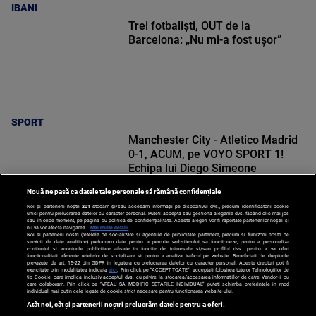
IBANI
Trei fotbaliști, OUT de la
Barcelona: „Nu mi-a fost ușor”
SPORT
Manchester City - Atletico Madrid
0-1, ACUM, pe VOYO SPORT 1!
Echipa lui Diego Simeone
deschide scorul
Nouă ne pasă ca datele tale personale să rămână confidențiale
Noi și partenerii noștri
201
stocăm și/sau accesăm informații pe dispozitivul dvs., precum identificatorii cookie
unici pentru prelucrarea datelor cu caracter personal. Puteți accepta sau gestiona alegerile dvs. făcând clic mai jos
sau în orice moment, pe pagina cu politica de confidențialitate. Aceste alegeri vor fi raportate partenerilor noștri și
nu vă vor afecta navigarea.
Mai multe detalii
SPORT
Noi si partenerii nostri (retelele de socializare si agentiile de publicitate partenere, precum si furnizorii nostri de
servicii de date analitice) prelucram date pentru a permite website-ului sa functioneze, pentru a personaliza
continutul si anunturile publicitare afisate in functie de interesele si/sau profilul dvs., pentru a va oferi
functionalitati aferente retelelor de socializare si pentru a analiza traficul pe website. Beneficiati de drepturile
prevazute de art. 15-22 din GDPR in legatura cu prelucrarea datelor cu caracter personal. Aceste drepturi pot fi
exercitate prin modalitatea indicata
aici
. Prin click pe “ACCEPT TOATE”, acceptati folosirea tuturor Tehnologiilor de
tip Cookie, care implica inclusiv acceptul dvs. cu privire la stocarea/accesarea informatiilor de catre Vendor-ii cu
care colaboram. Prin click pe “VREAU SA MODIFIC SETARILE INDIVIDUAL” puteti schimba preferintele in mod
individual, mai putin cele legate de cookie strict necesare pentru functionarea website-ului.
Atât noi, cât și partenerii noștri prelucrăm datele pentru a oferi: