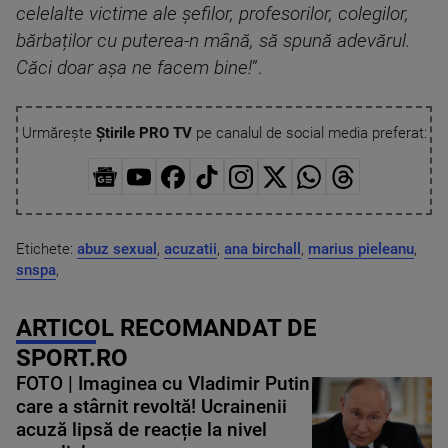
celelalte victime ale șefilor, profesorilor, colegilor,
bărbaților cu puterea-n mână, să spună adevărul.
Căci doar așa ne facem bine!
”.
Urmărește
Știrile PRO TV
pe canalul de social media preferat:
Etichete:
abuz sexual
,
acuzatii
,
ana birchall
,
marius pieleanu
,
snspa
,
ARTICOL RECOMANDAT DE
SPORT.RO
FOTO | Imaginea cu Vladimir Putin
care a stârnit revoltă! Ucrainenii
acuză lipsă de reacție la nivel