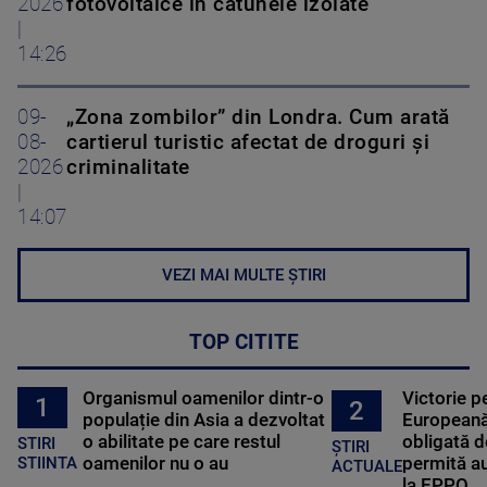
2026
fotovoltaice în cătunele izolate
|
14:26
09-
„Zona zombilor” din Londra. Cum arată
08-
cartierul turistic afectat de droguri și
2026
criminalitate
|
14:07
VEZI MAI MULTE ȘTIRI
TOP CITITE
Organismul oamenilor dintr-o
Victorie p
1
2
populație din Asia a dezvoltat
Europeană
o abilitate pe care restul
obligată d
STIRI
ȘTIRI
oamenilor nu o au
permită au
STIINTA
ACTUALE
la EPPO