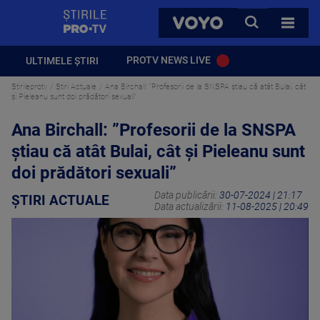
StirilePROTV
CAUTA
VOYO
TOATE 
PROTV NEWS LIVE
ULTIMELE ȘTIRI
Stirileprotv
Știri Actuale
Ana Birchall: ”Profesorii de la SNSPA știau că atât Bulai, cât
și Pieleanu sunt doi prădători sexuali”
Ana Birchall: ”Profesorii de la SNSPA
știau că atât Bulai, cât și Pieleanu sunt
doi prădători sexuali”
Data publicării:
30-07-2024 | 21:17
ȘTIRI ACTUALE
Data actualizării:
11-08-2025 | 20:49