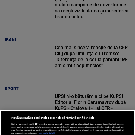
ajută o campanie de advertoriale
să crești vizibilitatea și încrederea
brandului tău
IBANI
Cea mai sinceră reacție de la CFR
Cluj după umilința cu Tromso:
"Diferență de la cer la pământ! M-
am simțit neputincios"
SPORT
UPS! N-o băturăm nici pe KuPS!
Editorial Florin Caramavrov după
KuPS - Craiova 1-1 și CFR -
Tromso 0-5
Nouă ne pasă ca datele tale personale să rămână confidențiale
Noi și partenerii noștri
201
stocăm și/sau accesăm informații pe dispozitivul dvs., precum identificatorii cookie
unici pentru prelucrarea datelor cu caracter personal. Puteți accepta sau gestiona alegerile dvs. făcând clic mai jos
sau în orice moment, pe pagina cu politica de confidențialitate. Aceste alegeri vor fi raportate partenerilor noștri și
nu vă vor afecta navigarea.
Mai multe detalii