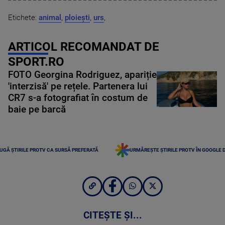
Etichete:
animal
,
ploiești
,
urs
,
ARTICOL RECOMANDAT DE
SPORT.RO
FOTO Georgina Rodriguez, apariție
'interzisă' pe rețele. Partenera lui
CR7 s-a fotografiat în costum de
baie pe barcă
UGĂ ȘTIRILE PROTV CA SURSĂ PREFERATĂ
URMĂREȘTE ȘTIRILE PROTV ÎN GOOGLE 
CITEȘTE ȘI...