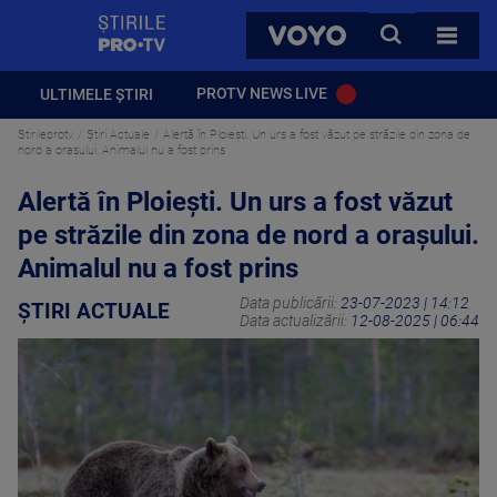
StirilePROTV
CAUTA
VOYO
TOATE 
PROTV NEWS LIVE
ULTIMELE ȘTIRI
Stirileprotv
Știri Actuale
Alertă în Ploiești. Un urs a fost văzut pe străzile din zona de
nord a orașului. Animalul nu a fost prins
Alertă în Ploiești. Un urs a fost văzut
pe străzile din zona de nord a orașului.
Animalul nu a fost prins
Data publicării:
23-07-2023 | 14:12
ȘTIRI ACTUALE
Data actualizării:
12-08-2025 | 06:44