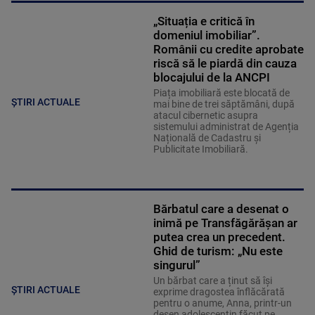
„Situația e critică în
domeniul imobiliar”.
Românii cu credite aprobate
riscă să le piardă din cauza
blocajului de la ANCPI
Piața imobiliară este blocată de
ȘTIRI ACTUALE
mai bine de trei săptămâni, după
atacul cibernetic asupra
sistemului administrat de Agenția
Națională de Cadastru și
Publicitate Imobiliară.
Bărbatul care a desenat o
inimă pe Transfăgărășan ar
putea crea un precedent.
Ghid de turism: „Nu este
singurul”
Un bărbat care a ținut să își
ȘTIRI ACTUALE
exprime dragostea înflăcărată
pentru o anume, Anna, printr-un
desen adolescentin făcut pe