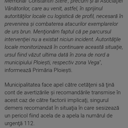
Memorial 'Constantin Stere', precum şi ai Asociaţiei
Vânătorilor, care au venit, astfel, în sprijinul
autorităţilor locale cu logistică de profil, necesară în
prevenirea şi combaterea atacurilor exemplarelor
de urs brun. Menţionăm faptul că pe parcursul
intervenţiei nu a existat niciun incident. Autorităţile
locale monitorizează în continuare această situaţie,
ursul fiind văzut ultima dată în zona de nord a
municipiului Ploieşti, respectiv zona Vega
",
informează Primăria Ploieşti.
Municipalitatea face apel către cetăţeni să ţină
cont de avertizările şi recomandările transmise în
acest caz de către factorii implicaţi, singurul
demers recomandat în situaţia în care sesizează
un pericol fiind acela de a apela la numărul de
urgenţă 112.