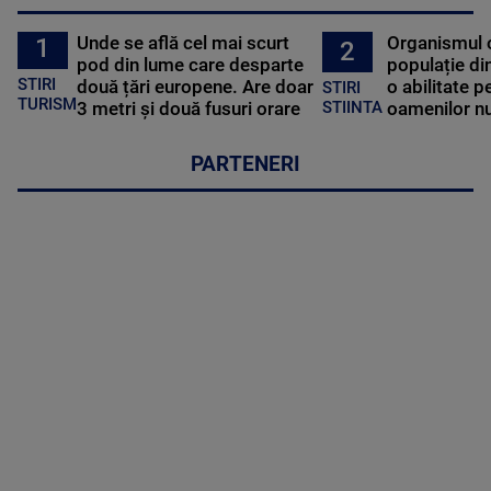
Unde se află cel mai scurt
Organismul 
1
2
pod din lume care desparte
populație di
STIRI
două țări europene. Are doar
o abilitate p
STIRI
TURISM
3 metri și două fusuri orare
oamenilor nu
STIINTA
PARTENERI