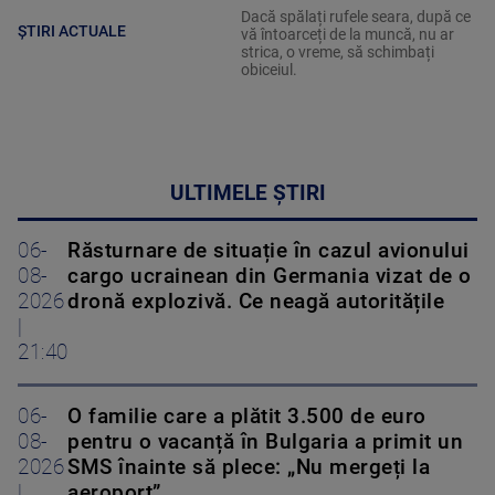
Dacă spălați rufele seara, după ce
ȘTIRI ACTUALE
vă întoarceți de la muncă, nu ar
strica, o vreme, să schimbați
obiceiul.
ULTIMELE ȘTIRI
06-
Răsturnare de situație în cazul avionului
08-
cargo ucrainean din Germania vizat de o
2026
dronă explozivă. Ce neagă autoritățile
|
21:40
06-
O familie care a plătit 3.500 de euro
08-
pentru o vacanță în Bulgaria a primit un
2026
SMS înainte să plece: „Nu mergeți la
|
aeroport”