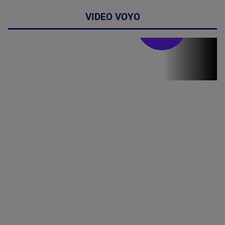
VIDEO VOYO
Stirile PRO TV
Stirile PRO
TV # 19.00 -
06 August
2026
MAI
MULTE
DETALII