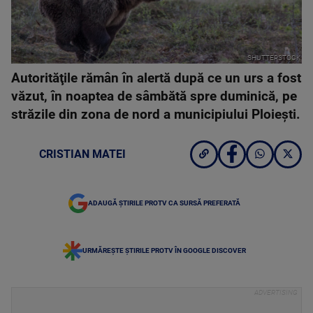
SHUTTERSTOCK
Autorităţile rămân în alertă după ce un urs a fost
văzut, în noaptea de sâmbătă spre duminică, pe
străzile din zona de nord a municipiului Ploieşti.
CRISTIAN MATEI
ADAUGĂ ȘTIRILE PROTV CA SURSĂ PREFERATĂ
URMĂREȘTE ȘTIRILE PROTV ÎN GOOGLE DISCOVER