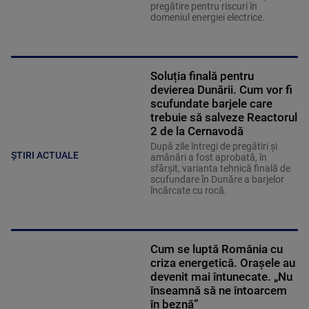
pregătire pentru riscuri în
domeniul energiei electrice.
Soluția finală pentru
devierea Dunării. Cum vor fi
scufundate barjele care
trebuie să salveze Reactorul
2 de la Cernavodă
După zile întregi de pregătiri și
ȘTIRI ACTUALE
amânări a fost aprobată, în
sfârșit, varianta tehnică finală de
scufundare în Dunăre a barjelor
încărcate cu rocă.
Cum se luptă România cu
criza energetică. Orașele au
devenit mai întunecate. „Nu
înseamnă să ne întoarcem
în beznă”