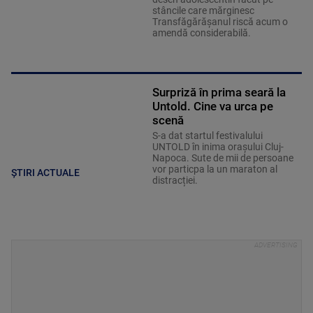
stâncile care mărginesc
Transfăgărășanul riscă acum o
amendă considerabilă.
Surpriză în prima seară la
Untold. Cine va urca pe
scenă
S-a dat startul festivalului
UNTOLD în inima orașului Cluj-
Napoca. Sute de mii de persoane
vor particpa la un maraton al
ȘTIRI ACTUALE
distracției.