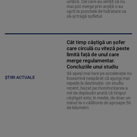
umbră. Cei care au simțit că nu
mai pot merge prin arșiță s-au
oprit la punctele de hidratare ca
să-și tragă sufletul.
Cât timp câștigă un șofer
care circulă cu viteză peste
limită față de unul care
merge regulamentar.
Concluziile unui studiu
Să apeși mai tare pe accelerație nu
ȘTIRI ACTUALE
înseamnă neapărat că ajungi mai
repede la destinație. Un studiu
recent, bazat pe monitorizarea a
mii de deplasări arată că timpul
câștigat este, în medie, de doar un
minut la o călătorie de aproape 50
de kilometri.