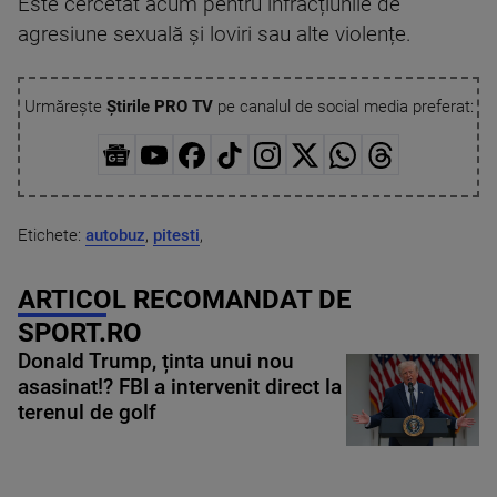
Este cercetat acum pentru infracțiunile de
agresiune sexuală și loviri sau alte violențe.
Urmărește
Știrile PRO TV
pe canalul de social media preferat:
Etichete:
autobuz
,
pitesti
,
ARTICOL RECOMANDAT DE
SPORT.RO
Donald Trump, ținta unui nou
asasinat!? FBI a intervenit direct la
terenul de golf