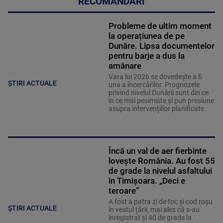
RECOMANDĂRI
Probleme de ultim moment
la operațiunea de pe
Dunăre. Lipsa documentelor
pentru barje a dus la
amânare
Vara lui 2026 se dovedește a fi
ȘTIRI ACTUALE
una a încercărilor. Prognozele
privind nivelul Dunării sunt din ce
în ce mai pesimiste și pun presiune
asupra intervențiilor planificate.
Încă un val de aer fierbinte
lovește România. Au fost 55
de grade la nivelul asfaltului
în Timișoara. „Deci e
teroare”
A fost a patra zi de foc și cod roșu
ȘTIRI ACTUALE
în vestul țării, mai ales că s-au
înregistrat și 40 de grade la