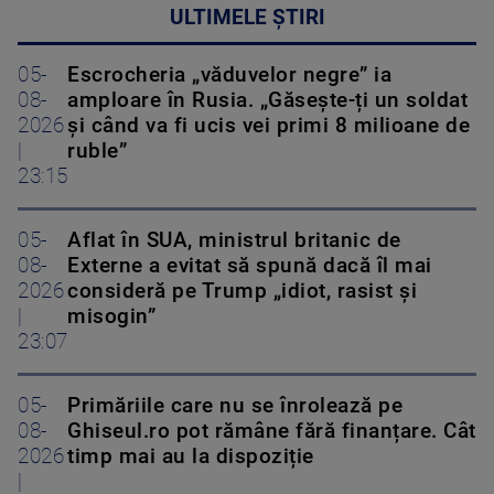
ULTIMELE ȘTIRI
05-
Escrocheria „văduvelor negre” ia
08-
amploare în Rusia. „Găsește-ți un soldat
2026
și când va fi ucis vei primi 8 milioane de
|
ruble”
23:15
05-
Aflat în SUA, ministrul britanic de
08-
Externe a evitat să spună dacă îl mai
2026
consideră pe Trump „idiot, rasist și
|
misogin”
23:07
05-
Primăriile care nu se înrolează pe
08-
Ghiseul.ro pot rămâne fără finanțare. Cât
2026
timp mai au la dispoziție
|