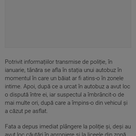
Potrivit informațiilor transmise de poliție, în
ianuarie, tânăra se afla în stația unui autobuz în
momentul în care un băiat ar fi atins-o în zonele
intime. Apoi, după ce a urcat în autobuz a avut loc
o dispută între ei, iar suspectul a îmbrâncit-o de
mai multe ori, după care a împins-o din vehicul și
a căzut pe asflat.
Fata a depus imediat plângere la poliție și, deși au
avut loc căutări în apropiere și la liceele din zonă,