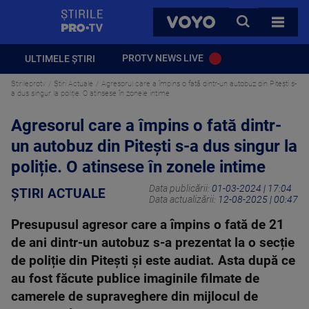
StirilePROTV
CAUTA
VOYO
TOATE 
PROTV NEWS LIVE
ULTIMELE ȘTIRI
Stirileprotv
Știri Actuale
Agresorul care a împins o fată dintr-un autobuz din Pitești s-
a dus singur la poliție. O atinsese în zonele intime
Agresorul care a împins o fată dintr-
un autobuz din Pitești s-a dus singur la
poliție. O atinsese în zonele intime
Data publicării:
01-03-2024 | 17:04
ȘTIRI ACTUALE
Data actualizării:
12-08-2025 | 00:47
Presupusul agresor care a împins o fată de 21
de ani dintr-un autobuz s-a prezentat la o secție
de poliție din Pitești și este audiat. Asta după ce
au fost făcute publice imaginile filmate de
camerele de supraveghere din mijlocul de