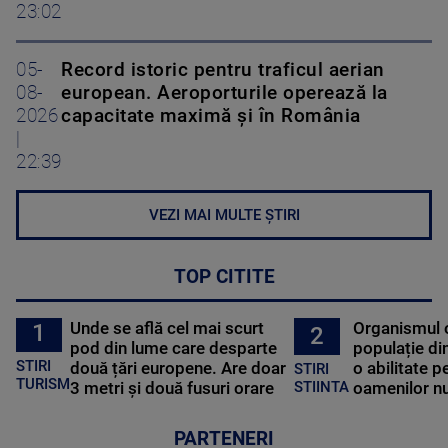
23:02
05-
Record istoric pentru traficul aerian
08-
european. Aeroporturile operează la
2026
capacitate maximă și în România
|
22:39
VEZI MAI MULTE ȘTIRI
TOP CITITE
Unde se află cel mai scurt
Organismul 
1
2
pod din lume care desparte
populație di
STIRI
două țări europene. Are doar
o abilitate p
STIRI
TURISM
3 metri și două fusuri orare
oamenilor nu
STIINTA
PARTENERI