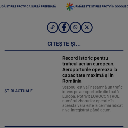
UGĂ ȘTIRILE PROTV CA SURSĂ PREFERATĂ
URMĂREȘTE ȘTIRILE PROTV ÎN GOOGLE 
CITEȘTE ȘI...
Record istoric pentru
traficul aerian european.
Aeroporturile operează la
capacitate maximă și în
România
Sezonul estival înseamnă un trafic
ȘTIRI ACTUALE
intens pe aeroporturile din toată
Europa. Potrivit EUROCONTROL,
numărul zborurilor operate în
această vară este la cel mai ridicat
nivel înregistrat până acum.