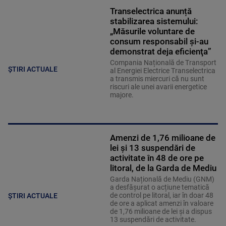
Transelectrica anunță
stabilizarea sistemului:
„Măsurile voluntare de
consum responsabil şi-au
demonstrat deja eficienţa”
Compania Națională de Transport
ȘTIRI ACTUALE
al Energiei Electrice Transelectrica
a transmis miercuri că nu sunt
riscuri ale unei avarii energetice
majore.
Amenzi de 1,76 milioane de
lei și 13 suspendări de
activitate în 48 de ore pe
litoral, de la Garda de Mediu
Garda Națională de Mediu (GNM)
a desfășurat o acțiune tematică
de control pe litoral, iar în doar 48
ȘTIRI ACTUALE
de ore a aplicat amenzi în valoare
de 1,76 milioane de lei și a dispus
13 suspendări de activitate.