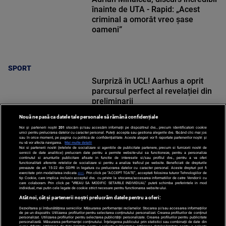
înainte de UTA - Rapid: „Acest
criminal a omorât vreo șase
oameni”
SPORT
Surpriză în UCL! Aarhus a oprit
parcursul perfect al revelației din
preliminarii
Nouă ne pasă ca datele tale personale să rămână confidențiale
Noi și partenerii noștri
201
stocăm și/sau accesăm informații pe dispozitivul dvs., precum identificatorii cookie
unici pentru prelucrarea datelor cu caracter personal. Puteți accepta sau gestiona alegerile dvs. făcând clic mai jos
sau în orice moment, pe pagina cu politica de confidențialitate. Aceste alegeri vor fi raportate partenerilor noștri și
nu vă vor afecta navigarea.
Mai multe detalii
Noi si partenerii nostri (retelele de socializare si agentiile de publicitate partenere, precum si furnizorii nostri de
SPORT
servicii de date analitice) prelucram date pentru a permite website-ului sa functioneze, pentru a personaliza
continutul si anunturile publicitare afisate in functie de interesele si/sau profilul dvs., pentru a va oferi
functionalitati aferente retelelor de socializare si pentru a analiza traficul pe website. Beneficiati de drepturile
prevazute de art. 15-22 din GDPR in legatura cu prelucrarea datelor cu caracter personal. Aceste drepturi pot fi
exercitate prin modalitatea indicata
aici
. Prin click pe “ACCEPT TOATE”, acceptati folosirea tuturor Tehnologiilor de
tip Cookie, care implica inclusiv acceptul dvs. cu privire la stocarea/accesarea informatiilor de catre Vendor-ii cu
care colaboram. Prin click pe “VREAU SA MODIFIC SETARILE INDIVIDUAL” puteti schimba preferintele in mod
individual, mai putin cele legate de cookie strict necesare pentru functionarea website-ului.
Atât noi, cât și partenerii noștri prelucrăm datele pentru a oferi:
Dezvoltarea și îmbunătățirea serviciilor. Măsurarea performanței reclamelor. Stocarea și/sau accesarea informațiilor
de pe un dispozitiv. Utilizarea profilurilor pentru selectarea conținutului personalizat. Crearea profilurilor de conținut
personalizat. Utilizarea profilurilor pentru selectarea publicității personalizate. Crearea profilurilor pentru publicitate
personalizată. Măsurarea performanței conținutului. Înțelegerea publicului prin statistici sau combinații de date din