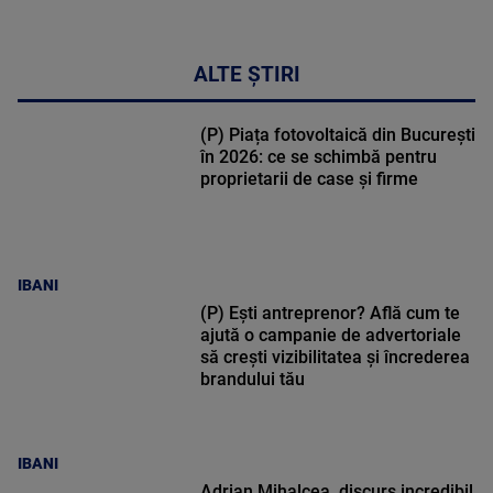
ALTE ȘTIRI
(P) Piața fotovoltaică din București
în 2026: ce se schimbă pentru
proprietarii de case și firme
IBANI
(P) Ești antreprenor? Află cum te
ajută o campanie de advertoriale
să crești vizibilitatea și încrederea
brandului tău
IBANI
Adrian Mihalcea, discurs incredibil