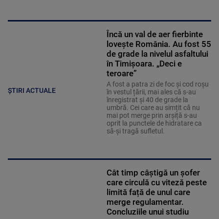
Încă un val de aer fierbinte
lovește România. Au fost 55
de grade la nivelul asfaltului
în Timișoara. „Deci e
teroare”
A fost a patra zi de foc și cod roșu
ȘTIRI ACTUALE
în vestul țării, mai ales că s-au
înregistrat și 40 de grade la
umbră. Cei care au simțit că nu
mai pot merge prin arșiță s-au
oprit la punctele de hidratare ca
să-și tragă sufletul.
Cât timp câștigă un șofer
care circulă cu viteză peste
limită față de unul care
merge regulamentar.
Concluziile unui studiu