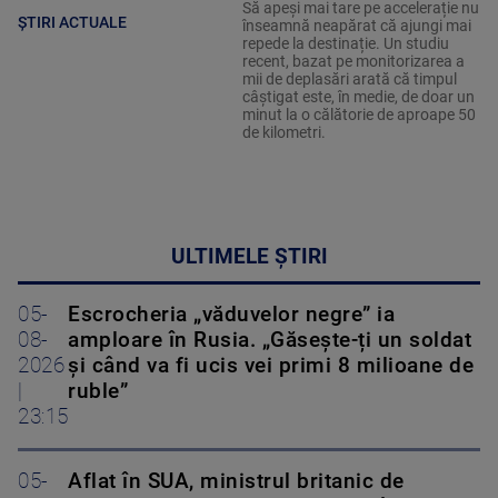
Să apeși mai tare pe accelerație nu
ȘTIRI ACTUALE
înseamnă neapărat că ajungi mai
repede la destinație. Un studiu
recent, bazat pe monitorizarea a
mii de deplasări arată că timpul
câștigat este, în medie, de doar un
minut la o călătorie de aproape 50
de kilometri.
ULTIMELE ȘTIRI
05-
Escrocheria „văduvelor negre” ia
08-
amploare în Rusia. „Găsește-ți un soldat
2026
și când va fi ucis vei primi 8 milioane de
|
ruble”
23:15
05-
Aflat în SUA, ministrul britanic de