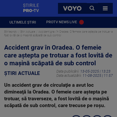
StirilePROTV
CAUTA
VOYO
TOATE 
PROTV NEWS LIVE
ULTIMELE ȘTIRI
Stirileprotv
Știri Actuale
Accident grav în Oradea. O femeie care aştepta pe trotuar a
fost lovită de o maşină scăpată de sub control
Accident grav în Oradea. O femeie
care aştepta pe trotuar a fost lovită de
o maşină scăpată de sub control
Data publicării:
13-05-2025 | 13:23
ȘTIRI ACTUALE
Data actualizării:
11-08-2025 | 11:57
Un accident grav de circulaţie a avut loc
dimineaţă la Oradea. O femeie care aştepta pe
trotuar, să traverseze, a fost lovită de o maşină
scăpată de sub control, care trecuse pe roşu.