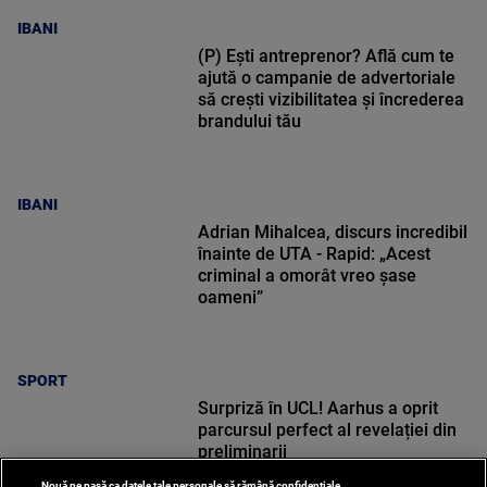
IBANI
(P) Ești antreprenor? Află cum te
ajută o campanie de advertoriale
să crești vizibilitatea și încrederea
brandului tău
IBANI
Adrian Mihalcea, discurs incredibil
înainte de UTA - Rapid: „Acest
criminal a omorât vreo șase
oameni”
SPORT
Surpriză în UCL! Aarhus a oprit
parcursul perfect al revelației din
preliminarii
Nouă ne pasă ca datele tale personale să rămână confidențiale