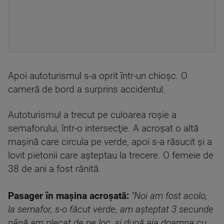
Apoi autoturismul s-a oprit într-un chioşc. O
cameră de bord a surprins accidentul.
Autoturismul a trecut pe culoarea roşie a
semaforului, într-o intersecţie. A acroşat o altă
maşină care circula pe verde, apoi s-a răsucit şi a
lovit pietonii care aşteptau la trecere. O femeie de
38 de ani a fost rănită.
Pasager în mașina acroșată:
"Noi am fost acolo,
la semafor, s-o făcut verde, am așteptat 3 secunde
până am plecat de pe loc, și după aia doamna cu