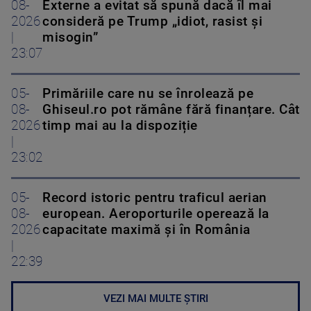
08-
Externe a evitat să spună dacă îl mai
2026
consideră pe Trump „idiot, rasist și
|
misogin”
23:07
05-
Primăriile care nu se înrolează pe
08-
Ghiseul.ro pot rămâne fără finanțare. Cât
2026
timp mai au la dispoziție
|
23:02
05-
Record istoric pentru traficul aerian
08-
european. Aeroporturile operează la
2026
capacitate maximă și în România
|
22:39
VEZI MAI MULTE ȘTIRI