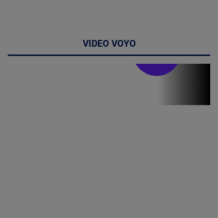
VIDEO VOYO
Stirile PRO TV
Stirile PRO
TV # 19.00 -
05 August
2026