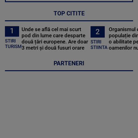
TOP CITITE
Unde se află cel mai scurt
Organismul 
1
2
pod din lume care desparte
populație di
STIRI
două țări europene. Are doar
o abilitate p
STIRI
TURISM
3 metri și două fusuri orare
oamenilor nu
STIINTA
PARTENERI