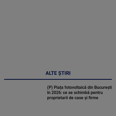
MAI
MULTE
DETALII
50:27
ALTE ȘTIRI
(P) Piața fotovoltaică din București
în 2026: ce se schimbă pentru
proprietarii de case și firme