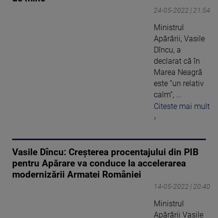
24-05-2022 | 21:54
Ministrul
Apărării, Vasile
Dîncu, a
declarat că în
Marea Neagră
este ”un relativ
calm”, ...
Citeste mai mult
›
Vasile Dîncu: Creşterea procentajului din PIB
pentru Apărare va conduce la accelerarea
modernizării Armatei României
14-05-2022 | 20:40
Ministrul
Apărării Vasile