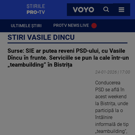
StirilePROTV
CAUTA
VOYO
TOATE 
PROTV NEWS LIVE
ULTIMELE ȘTIRI
STIRI VASILE DINCU
Surse: SIE ar putea reveni PSD-ului, cu Vasile
Dîncu în frunte. Serviciile se pun la cale într-un
„teambuilding” în Bistrița
24-01-2026 | 17:00
Conducerea
PSD se află în
acest weekend
la Bistrița, unde
participă la o
întâlnire
informală de tip
„teambuilding”,