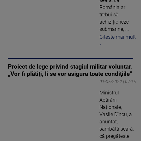
seară, că
România ar
trebui să
achiziţioneze
submarine, ...
Citeste mai mult
›
Proiect de lege privind stagiul militar voluntar.
„Vor fi plătiţi, li se vor asigura toate condiţiile”
01-05-2022 | 07:15
Ministrul
Apărării
Naţionale,
Vasile Dîncu, a
anunţat,
sâmbătă seară,
că pregăteşte