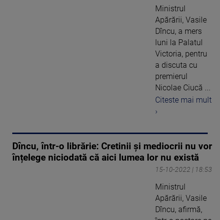
Ministrul
Apărării, Vasile
Dîncu, a mers
luni la Palatul
Victoria, pentru
a discuta cu
premierul
Nicolae Ciucă ...
Citeste mai mult
›
Dîncu, într-o librărie: Cretinii și mediocrii nu vor
înțelege niciodată că aici lumea lor nu există
15-10-2022 | 18:53
Ministrul
Apărării, Vasile
Dîncu, afirmă,