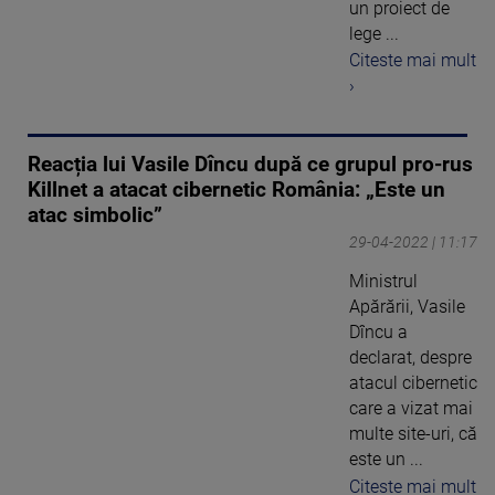
un proiect de
lege ...
Citeste mai mult
›
Reacția lui Vasile Dîncu după ce grupul pro-rus
Killnet a atacat cibernetic România: „Este un
atac simbolic”
29-04-2022 | 11:17
Ministrul
Apărării, Vasile
Dîncu a
declarat, despre
atacul cibernetic
care a vizat mai
multe site-uri, că
este un ...
Citeste mai mult