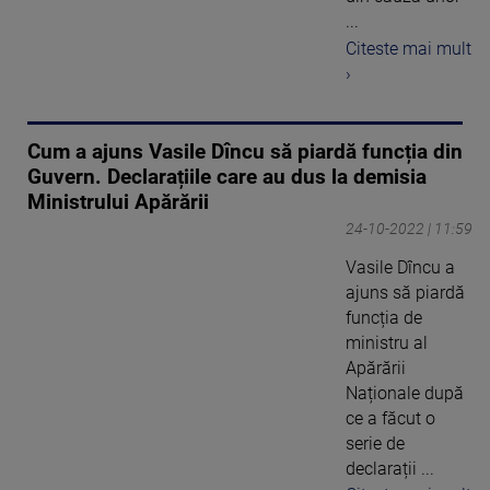
...
Citeste mai mult
›
Cum a ajuns Vasile Dîncu să piardă funcția din
Guvern. Declarațiile care au dus la demisia
Ministrului Apărării
24-10-2022 | 11:59
Vasile Dîncu a
ajuns să piardă
funcția de
ministru al
Apărării
Naționale după
ce a făcut o
serie de
declarații ...