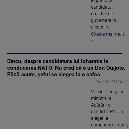
legătură cu
candidatul
coaliţiei de
guvernare la
alegerile ...
Citeste mai mult
›
Dîncu, despre candidatura lui Iohannis la
conducerea NATO: Nu cred că e un Don Quijote.
Până acum, șeful se alegea la o cafea
25-05-2024 | 16:24
Vasile Dîncu, fost
ministru al
Apărării şi
candidat PSD la
alegerile
europarlamentare,