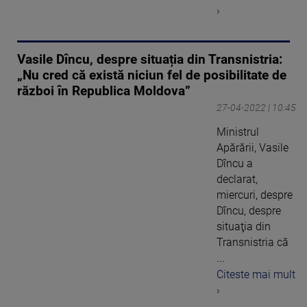
›
Vasile Dîncu, despre situația din Transnistria:
„Nu cred că există niciun fel de posibilitate de
război în Republica Moldova”
27-04-2022 | 10:45
Ministrul
Apărării, Vasile
Dîncu a
declarat,
miercuri, despre
Dîncu, despre
situaţia din
Transnistria că
...
Citeste mai mult
›