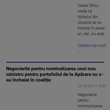
Vasile Dîncu
crede că
războiul din
Ucraina se va
încheia în acest
an, dar „nu este
...
Citeste mai mult
›
Negocierile pentru nominalizarea unui nou
ministru pentru portofoliul de la Apărare nu s-
au încheiat în coaliție
26-10-2022 | 18:30
Negocierile
pentru
nominalizarea