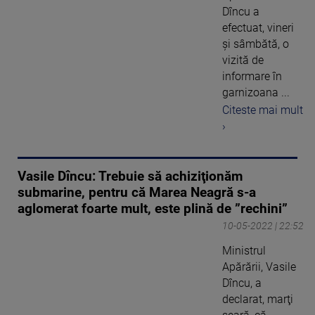
Dîncu a
efectuat, vineri
şi sâmbătă, o
vizită de
informare în
garnizoana ...
Citeste mai mult
›
Vasile Dîncu: Trebuie să achiziţionăm
submarine, pentru că Marea Neagră s-a
aglomerat foarte mult, este plină de ”rechini”
10-05-2022 | 22:52
Ministrul
Apărării, Vasile
Dîncu, a
declarat, marţi