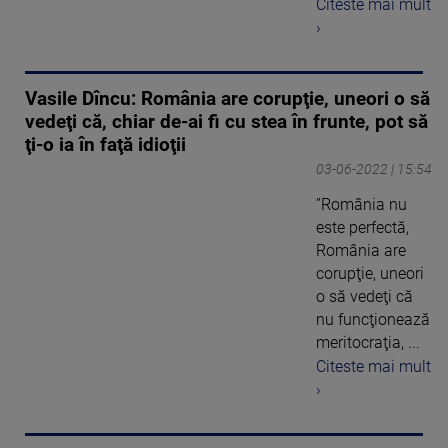
Citeste mai mult
›
Vasile Dîncu: România are corupţie, uneori o să
vedeţi că, chiar de-ai fi cu stea în frunte, pot să
ţi-o ia în faţă idioţii
03-06-2022 | 15:54
”România nu
este perfectă,
România are
corupţie, uneori
o să vedeţi că
nu funcţionează
meritocraţia, ...
Citeste mai mult
›