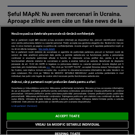
Șeful MApN: Nu avem mercenari în Ucraina.
Aproape zilnic avem câte un fake news de la
ruși
Nouă ne pasă ca datele tale personale să rămână confidențiale
19-04-2022 | 16:45
Noi și partenerii noștri
201
stocăm și/sau accesăm informații pe dispozitivul dvs., precum identificatorii cookie
unici pentru prelucrarea datelor cu caracter personal. Puteți accepta sau gestiona alegerile dvs. făcând clic mai jos
Ministrul
sau în orice moment, pe pagina cu politica de confidențialitate. Aceste alegeri vor fi raportate partenerilor noștri și
nu vă vor afecta navigarea.
Mai multe detalii
Apărării, Vasile
Noi si partenerii nostri (retelele de socializare si agentiile de publicitate partenere, precum si furnizorii nostri de
servicii de date analitice) prelucram date pentru a permite website-ului sa functioneze, pentru a personaliza
continutul si anunturile publicitare afisate in functie de interesele si/sau profilul dvs., pentru a va oferi
Dîncu, a negat
functionalitati aferente retelelor de socializare si pentru a analiza traficul pe website. Beneficiati de drepturile
prevazute de art. 15-22 din GDPR in legatura cu prelucrarea datelor cu caracter personal. Aceste drepturi pot fi
din nou, marți,
exercitate prin modalitatea indicata
aici
. Prin click pe “ACCEPT TOATE”, acceptati folosirea tuturor Tehnologiilor de
tip Cookie, care implica inclusiv acceptul dvs. cu privire la stocarea/accesarea informatiilor de catre Vendor-ii cu
acuzațiile
care colaboram. Prin click pe “VREAU SA MODIFIC SETARILE INDIVIDUAL” puteti schimba preferintele in mod
individual, mai putin cele legate de cookie strict necesare pentru functionarea website-ului.
Moscovei,
Atât noi, cât și partenerii noștri prelucrăm datele pentru a oferi:
potrivit cărora
Dezvoltarea și îmbunătățirea serviciilor. Măsurarea performanței reclamelor. Stocarea și/sau accesarea informațiilor
de pe un dispozitiv. Utilizarea profilurilor pentru selectarea conținutului personalizat. Crearea profilurilor de conținut
mercenari ...
personalizat. Utilizarea profilurilor pentru selectarea publicității personalizate. Crearea profilurilor pentru publicitate
personalizată. Măsurarea performanței conținutului. Înțelegerea publicului prin statistici sau combinații de date din
surse diferite. Utilizarea de date limitate pentru a selecta publicitatea. Utilizarea datelor limitate pentru a selecta
Citeste mai mult
conținutul. Date precise de geolocație și identificarea prin scanarea dispozitivului.
Listă parteneri (furnizori)
›
ACCEPT TOATE
VREAU SA MODIFIC SETARILE INDIVIDUAL
Dîncu, despre mercenarii români pe care îi
RESPING TOATE