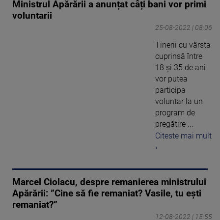
Ministrul Apărării a anunțat câți bani vor primi
voluntarii
25-08-2022 | 08:06
Tinerii cu vârsta
cuprinsă între
18 și 35 de ani
vor putea
participa
voluntar la un
program de
pregătire ...
Citeste mai mult
›
Marcel Ciolacu, despre remanierea ministrului
Apărării: ”Cine să fie remaniat? Vasile, tu ești
remaniat?”
12-08-2022 | 15:55