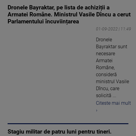
Dronele Bayraktar, pe lista de achiziții a
Armatei Române. Ministrul Vasile Dîncu a cerut
Parlamentului încuviințarea
01-09-2022 | 11:49
Dronele
Bayraktar sunt
necesare
Armatei
Române,
consideră
ministrul Vasile
Dîncu, care
solicită ...
Citeste mai mult
›
Stagiu militar de patru luni pentru tineri.