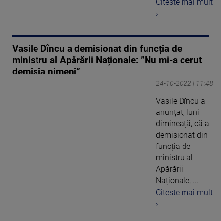
Citeste mai mult
›
Vasile Dîncu a demisionat din funcția de
ministru al Apărării Naționale: ”Nu mi-a cerut
demisia nimeni”
24-10-2022 | 11:48
Vasile Dîncu a
anunțat, luni
dimineață, că a
demisionat din
funcția de
ministru al
Apărării
Naționale, ...
Citeste mai mult
›