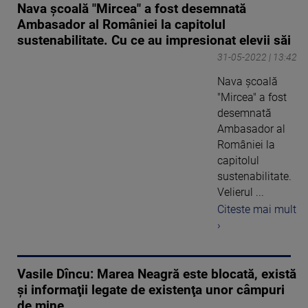
Nava școală "Mircea" a fost desemnată
Ambasador al României la capitolul
sustenabilitate. Cu ce au impresionat elevii săi
31-05-2022 | 13:42
Nava școală
"Mircea" a fost
desemnată
Ambasador al
României la
capitolul
sustenabilitate.
Velierul ...
Citeste mai mult
›
Vasile Dîncu: Marea Neagră este blocată, există
şi informaţii legate de existenţa unor câmpuri
de mine