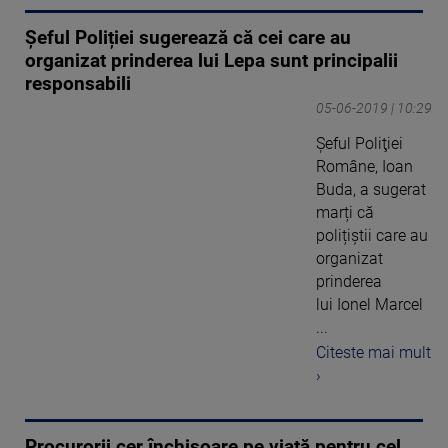
Șeful Poliției sugerează că cei care au
organizat prinderea lui Lepa sunt principalii
responsabili
05-06-2019 | 10:29
Șeful Poliţiei
Române, Ioan
Buda, a sugerat
marți că
polițiștii care au
organizat
prinderea
lui Ionel Marcel
...
Citeste mai mult
›
Procurorii cer închisoare pe viață pentru cel