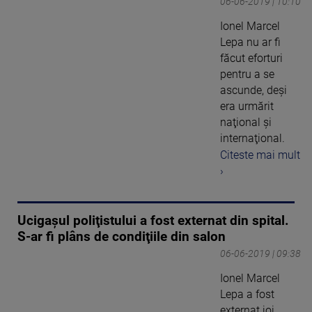
06-06-2019 | 10:10
Ionel Marcel
Lepa nu ar fi
făcut eforturi
pentru a se
ascunde, deşi
era urmărit
naţional şi
internaţional.
Citeste mai mult
›
Ucigaşul poliţistului a fost externat din spital.
S-ar fi plâns de condiţiile din salon
06-06-2019 | 09:38
Ionel Marcel
Lepa a fost
externat joi