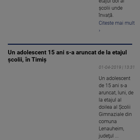
etajul doi al
școlii unde
învață.
Citeste mai mult
›
Un adolescent 15 ani s-a aruncat de la etajul
şcolii, în Timiș
01-04-2019 | 13:31
Un adolescent
de 15 ani s-a
aruncat, luni, de
la etajul al
doilea al Şcolii
Gimnaziale din
comuna
Lenauheim,
judeţul ...