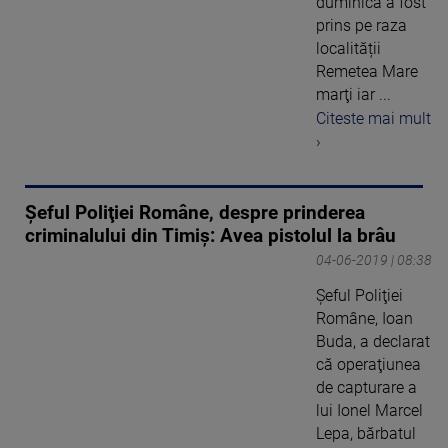
duminică a fost
prins pe raza
localității
Remetea Mare
marţi iar ...
Citeste mai mult
›
Şeful Poliţiei Române, despre prinderea
criminalului din Timiş: Avea pistolul la brâu
04-06-2019 | 08:38
Şeful Poliţiei
Române, Ioan
Buda, a declarat
că operaţiunea
de capturare a
lui Ionel Marcel
Lepa, bărbatul