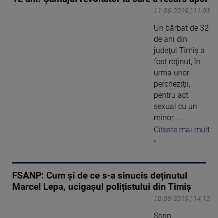
11-06-2019 | 11:03
Un bărbat de 32
de ani din
judeţul Timiş a
fost reţinut, în
urma unor
percheziţii,
pentru act
sexual cu un
minor, ...
Citeste mai mult
›
FSANP: Cum și de ce s-a sinucis deținutul
Marcel Lepa, ucigașul polițistului din Timiș
10-06-2019 | 14:12
Sorin