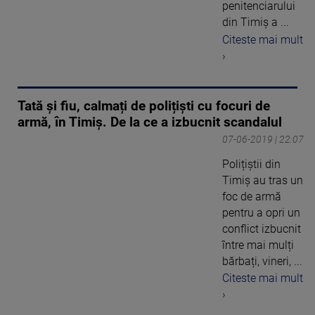
penitenciarului
din Timiș a ...
Citeste mai mult
›
Tată și fiu, calmați de polițiști cu focuri de
armă, în Timiș. De la ce a izbucnit scandalul
07-06-2019 | 22:07
Polițiștii din
Timiș au tras un
foc de armă
pentru a opri un
conflict izbucnit
între mai mulți
bărbați, vineri, ...
Citeste mai mult
›