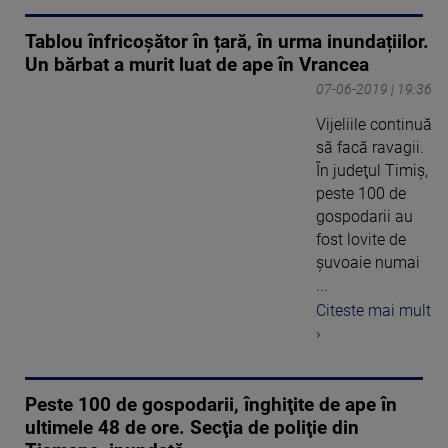
Tablou înfricoșător în țară, în urma inundațiilor.
Un bărbat a murit luat de ape în Vrancea
07-06-2019 | 19:36
Vijeliile continuă
să facă ravagii.
În judeţul Timiş,
peste 100 de
gospodarii au
fost lovite de
şuvoaie numai
...
Citeste mai mult
›
Peste 100 de gospodarii, înghiţite de ape în
ultimele 48 de ore. Secţia de poliţie din