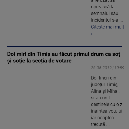
a refuzat să
oprească la
semnalul său.
Incidentul s-a ...
Citeste mai mult
›
Doi miri din Timiș au făcut primul drum ca soț
și soție la secția de votare
26-05-2019 | 10:59
Doi tineri din
judeţul Timiş,
Alina şi Mihai,
şi-au unit
destinele cu o zi
înaintea votului,
iar noaptea
trecută ...