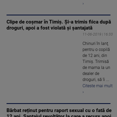
›
Clipe de coșmar în Timiș. Și-a trimis fiica după
droguri, apoi a fost violată și șantajată
11-06-2019 | 16:33
Chinuri în lanţ
pentru o copilă
de 12 ani, din
Timiş. Trimisă
de mama la un
dealer de
droguri, să îi ...
Citeste mai mult
›
Bărbat reținut pentru raport sexual cu o fată de
12 ani. Șantajul revoltător la care a recurs apoi