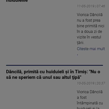
huiduielile
11-05-2019 | 07:46
Viorica Dăncilă
nu a fost prea
bine primită nici
în a doua zi de
vizite în vestul
țării.
Citeste mai mult
›
Dăncilă, primită cu huiduieli și în Timiș: "Nu o
să ne speriem că unul sau altul ţipă"
10-05-2019 | 20:37
Viorica Dăncilă
a fost
întâmpinată cu
huiduieli și la