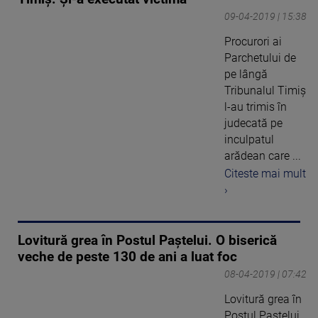
09-04-2019 | 15:38
Procurori ai
Parchetului de
pe lângă
Tribunalul Timiş
l-au trimis în
judecată pe
inculpatul
arădean care ...
Citeste mai mult
›
Lovitură grea în Postul Paştelui. O biserică
veche de peste 130 de ani a luat foc
08-04-2019 | 07:42
Lovitură grea în
Postul Paştelui,