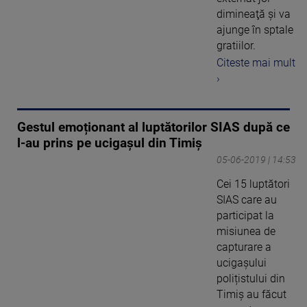
dimineaţă şi va
ajunge în sptale
gratiilor.
Citeste mai mult
›
Gestul emoționant al luptătorilor SIAS după ce
l-au prins pe ucigașul din Timiș
05-06-2019 | 14:53
Cei 15 luptători
SIAS care au
participat la
misiunea de
capturare a
ucigașului
polițistului din
Timiș au făcut