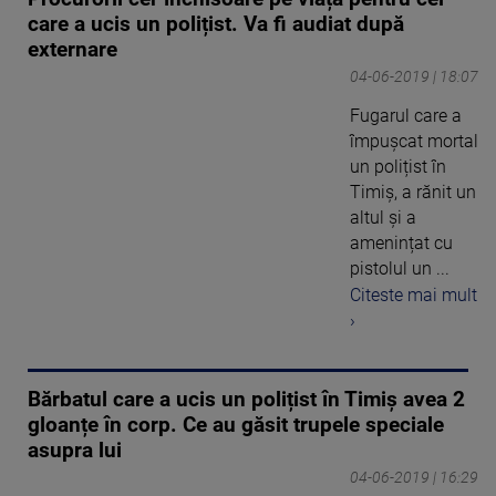
care a ucis un polițist. Va fi audiat după
externare
04-06-2019 | 18:07
Fugarul care a
împușcat mortal
un polițist în
Timiș, a rănit un
altul și a
amenințat cu
pistolul un ...
Citeste mai mult
›
Bărbatul care a ucis un polițist în Timiș avea 2
gloanțe în corp. Ce au găsit trupele speciale
asupra lui
04-06-2019 | 16:29