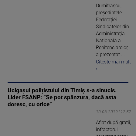
Dumitrașcu,
președintele
Federației
Sindicatelor din
Administrația
Națională a
Penitenciarelor,
a prezentat ...
Citeste mai mult
›
Ucigașul polițistului din Timiș s-a sinucis.
Lider FSANP: ”Se pot spânzura, dacă asta
doresc, cu orice”
10-06-2019 | 12:57
Aflat după gratii,
infractorul