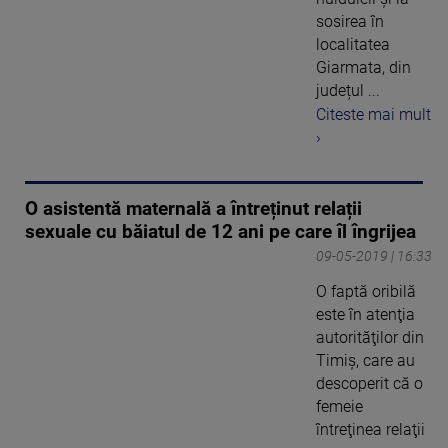
sosirea în
localitatea
Giarmata, din
județul ...
Citeste mai mult
›
O asistentă maternală a întreținut relații
sexuale cu băiatul de 12 ani pe care îl îngrijea
09-05-2019 | 16:33
O faptă oribilă
este în atenţia
autorităţilor din
Timiş, care au
descoperit că o
femeie
întreţinea relaţii