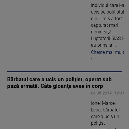
Individul care l-a
ucis pe poliţistul
din Timiş a fost
capturat mari
dimineaţă.
Luptătorii SIAS l-
au prins la ...
Citeste mai mult
›
Bărbatul care a ucis un poliţist, operat sub
pază armată. Câte gloanţe avea în corp
04-06-2019 | 12:01
Ionel Marcel
Lepa, bărbatul
care a ucis un
polițist