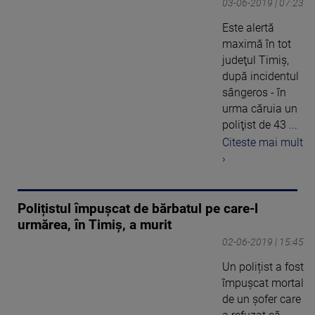
03-06-2019 | 07:23
Este alertă
maximă în tot
judeţul Timiş,
după incidentul
sângeros - în
urma căruia un
poliţist de 43 ...
Citeste mai mult
›
Polițistul împușcat de bărbatul pe care-l
urmărea, în Timiș, a murit
02-06-2019 | 15:45
Un polițist a fost
împușcat mortal
de un șofer care