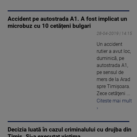
Accident pe autostrada A1. A fost implicat un
microbuz cu 10 cetățeni bulgari
28-04-2019 | 14:15
Un accident
rutier a avut loc,
duminică, pe
autostrada A1,
pe sensul de
mers de la Arad
spre Timişoara.
Zece cetăţeni ...
Citeste mai mult
›
Decizia luată în cazul criminalului cu drujba din
Timiș. Și-a executat victima