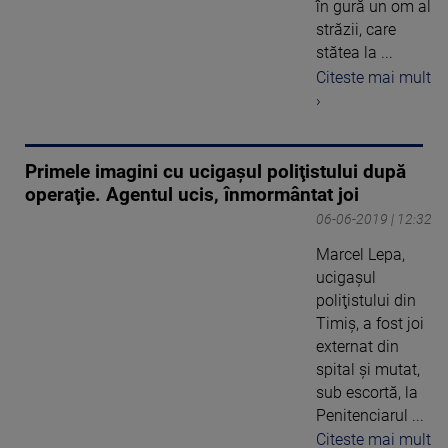
în gură un om al
străzii, care
stătea la ...
Citeste mai mult
›
Primele imagini cu ucigaşul poliţistului după
operaţie. Agentul ucis, înmormântat joi
06-06-2019 | 12:32
Marcel Lepa,
ucigaşul
poliţistului din
Timiş, a fost joi
externat din
spital şi mutat,
sub escortă, la
Penitenciarul ...
Citeste mai mult