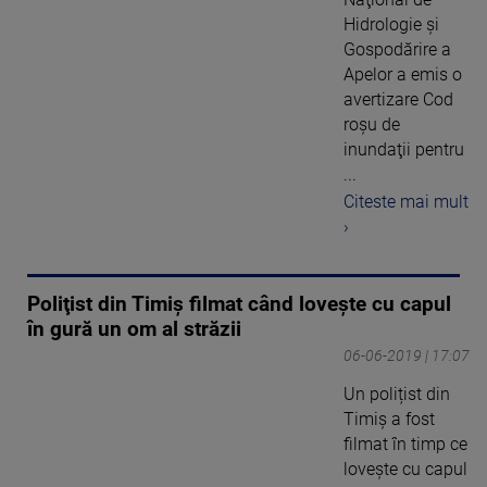
Hidrologie şi
Gospodărire a
Apelor a emis o
avertizare Cod
roşu de
inundaţii pentru
...
Citeste mai mult
›
Poliţist din Timiș filmat când lovește cu capul
în gură un om al străzii
06-06-2019 | 17:07
Un polițist din
Timiș a fost
filmat în timp ce
lovește cu capul