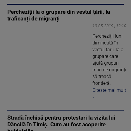
Percheziții la o grupare din vestul țării, la
traficanți de migranți
13-05-2019 | 12:10
Percheziţii luni
dimineaţă în
vestul ţării, la o
grupare care
ajută grupuri
mari de migranţi
să treacă
frontieră.
Citeste mai mult
›
Stradă închisă pentru protestari la vizita lui
Dăncilă în Timiș. Cum au fost acoperite