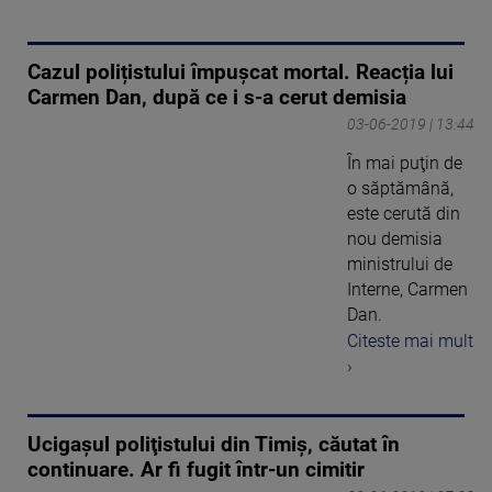
Cazul polițistului împușcat mortal. Reacția lui
Carmen Dan, după ce i s-a cerut demisia
03-06-2019 | 13:44
În mai puţin de
o săptămână,
este cerută din
nou demisia
ministrului de
Interne, Carmen
Dan.
Citeste mai mult
›
Ucigaşul poliţistului din Timiş, căutat în
continuare. Ar fi fugit într-un cimitir