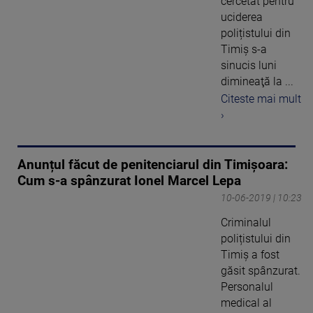
cercetat pentru
uciderea
polițistului din
Timiș s-a
sinucis luni
dimineaţă la ...
Citeste mai mult
›
Anunțul făcut de penitenciarul din Timișoara:
Cum s-a spânzurat Ionel Marcel Lepa
10-06-2019 | 10:23
Criminalul
polițistului din
Timiș a fost
găsit spânzurat.
Personalul
medical al