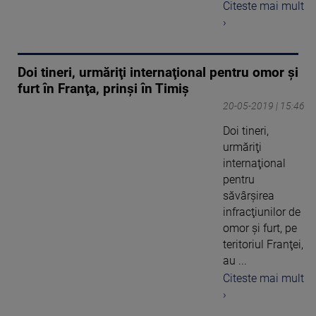
Citeste mai mult
›
Doi tineri, urmăriţi internaţional pentru omor şi
furt în Franţa, prinşi în Timiș
20-05-2019 | 15:46
Doi tineri,
urmăriţi
internaţional
pentru
săvârşirea
infracţiunilor de
omor şi furt, pe
teritoriul Franţei,
au ...
Citeste mai mult
›