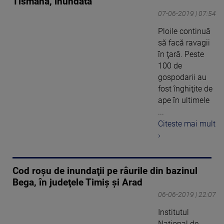
Tismana, inundată
07-06-2019 | 07:54
Ploile continuă
să facă ravagii
în ţară. Peste
100 de
gospodarii au
fost înghiţite de
ape în ultimele
...
Citeste mai mult
›
Cod roşu de inundaţii pe râurile din bazinul
Bega, în judeţele Timiş şi Arad
06-06-2019 | 22:07
Institutul
Naţional de