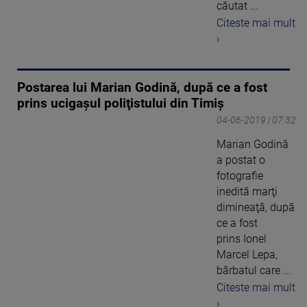
căutat ...
Citeste mai mult
›
Postarea lui Marian Godină, după ce a fost
prins ucigaşul poliţistului din Timiş
04-06-2019 | 07:32
Marian Godină
a postat o
fotografie
inedită marţi
dimineaţă, după
ce a fost
prins Ionel
Marcel Lepa,
bărbatul care ...
Citeste mai mult
›