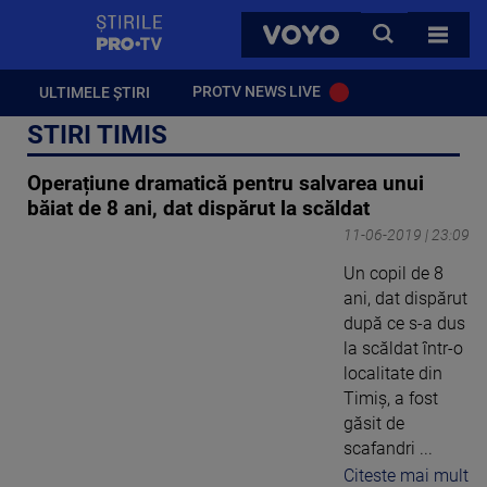
StirilePROTV
CAUTA
VOYO
TOATE 
PROTV NEWS LIVE
ULTIMELE ȘTIRI
STIRI TIMIS
Operațiune dramatică pentru salvarea unui
băiat de 8 ani, dat dispărut la scăldat
11-06-2019 | 23:09
Un copil de 8
ani, dat dispărut
după ce s-a dus
la scăldat într-o
localitate din
Timiș, a fost
găsit de
scafandri ...
Citeste mai mult