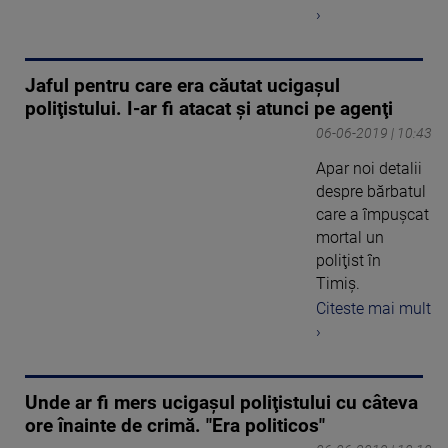
›
Jaful pentru care era căutat ucigaşul
poliţistului. I-ar fi atacat şi atunci pe agenţi
06-06-2019 | 10:43
Apar noi detalii
despre bărbatul
care a împuşcat
mortal un
poliţist în
Timiş.
Citeste mai mult
›
Unde ar fi mers ucigaşul poliţistului cu câteva
ore înainte de crimă. "Era politicos"