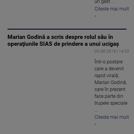
un gest ...
Citeste mai mult
›
Marian Godină a scris despre rolul său în
operaţiunile SIAS de prindere a unui ucigaş
05-06-2019 | 14:35
Într-o postare
care a devenit
rapid virală,
Marian Godină,
care în prezent
face parte din
trupele speciale
...
Citeste mai mult
›