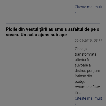
...
Citeste mai mult
›
Ploile din vestul ţării au smuls asfaltul de pe o
şosea. Un sat a ajuns sub ape
02-05-2019 | 08:11
Gheața
transformată
ulterior în
șuvoaie a
distrus porțiuni
întinse din
podgorii
renumite aflate
în ...
Citeste mai mult
›