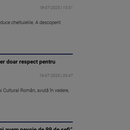
18-07-2025 | 15:51
duce cheltuielile. A descoperit
cer doar respect pentru
16-07-2025 | 20:47
ui Cultural Român, avută în vedere,
 mai avem nevoie de 99 de șefi”