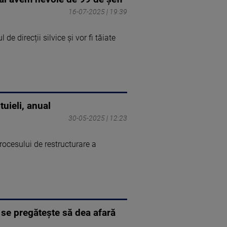
16-07-2025 | 19:39
de direcții silvice și vor fi tăiate
tuieli, anual
30-05-2025 | 12:23
procesului de restructurare a
 se pregătește să dea afară