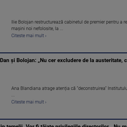
Ilie Bolojan restructurează cabinetul de premier pentru a re
mașini noi nefolosite, la ...
Citeste mai mult ›
an și Bolojan: „Nu cer excludere de la austeritate, 
Ana Blandiana atrage atenția că ”deconstruirea” Institutul
...
Citeste mai mult ›
in temelii. Vor fi tăiate privilegiile directorilor. „Nu