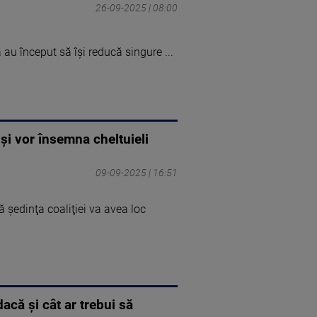
26-09-2025 | 08:00
ă au început să îşi reducă singure ...
 şi vor însemna cheltuieli
09-09-2025 | 16:51
 şedinţa coaliţiei va avea loc
acă și cât ar trebui să