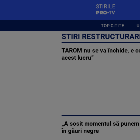
StirilePROTV
TOP CITITE
U
STIRI RESTRUCTURAR
TAROM nu se va închide, e co
acest lucru”
„A sosit momentul să punem c
în găuri negre