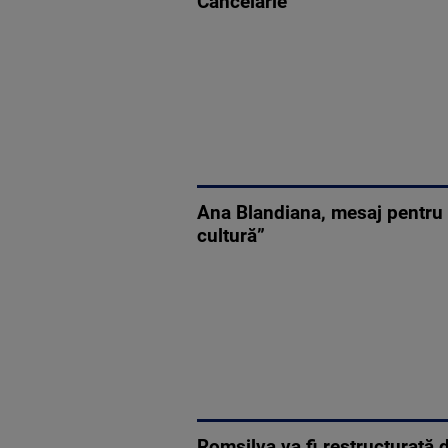
Cancelarie
Ana Blandiana, mesaj pentru D
cultură”
Romsilva va fi restructurată d