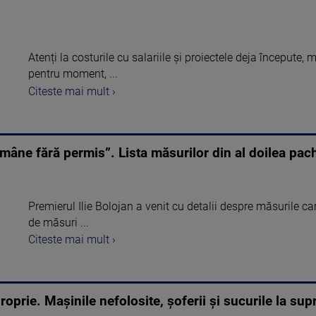
Atenți la costurile cu salariile și proiectele deja începute,
pentru moment, ...
Citeste mai mult ›
mâne fără permis”. Lista măsurilor din al doilea pac
Premierul Ilie Bolojan a venit cu detalii despre măsurile car
de măsuri ...
Citeste mai mult ›
roprie. Mașinile nefolosite, șoferii și sucurile la supr