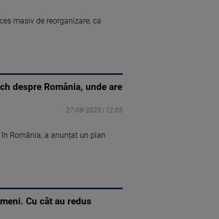
oces masiv de reorganizare, ca
sch despre România, unde are
27-09-2025 | 12:05
 în România, a anunțat un plan
ameni. Cu cât au redus