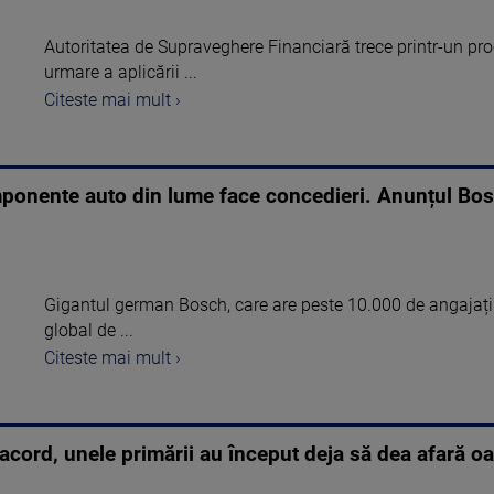
Autoritatea de Supraveghere Financiară trece printr-un pr
urmare a aplicării ...
Citeste mai mult ›
mponente auto din lume face concedieri. Anunțul Bo
Gigantul german Bosch, care are peste 10.000 de angajați
global de ...
Citeste mai mult ›
 acord, unele primării au început deja să dea afară o