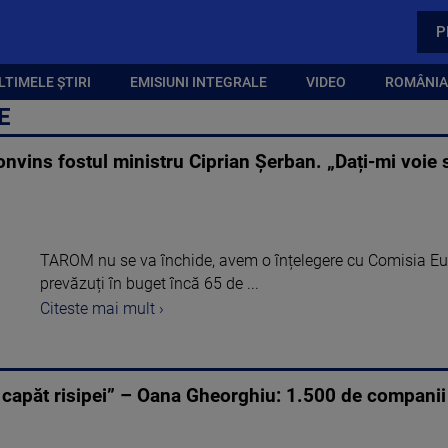
P
LTIMELE ȘTIRI
EMISIUNI INTEGRALE
VIDEO
ROMÂNIA,
E
nvins fostul ministru Ciprian Șerban. „Dați-mi voie 
TAROM nu se va închide, avem o înțelegere cu Comisia Eur
prevăzuți în buget încă 65 de ...
Citeste mai mult ›
apăt risipei” – Oana Gheorghiu: 1.500 de companii 