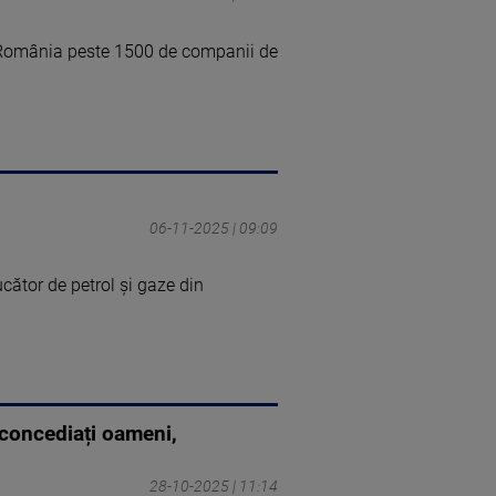
n România peste 1500 de companii de
06-11-2025 | 09:09
ător de petrol şi gaze din
 concediați oameni,
28-10-2025 | 11:14