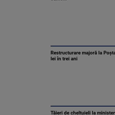
Restructurare majoră la Poşt
lei în trei ani
Tăieri de cheltuieli la minist