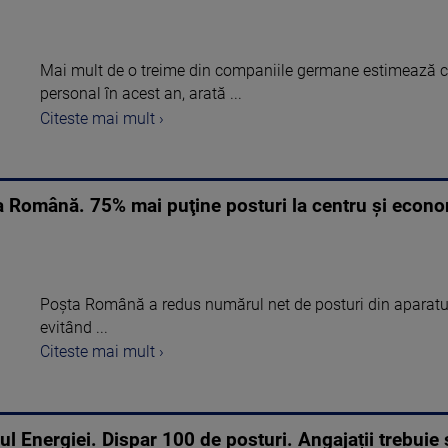
Mai mult de o treime din companiile germane estimează că 
personal în acest an, arată ...
Citeste mai mult ›
a Română. 75% mai puţine posturi la centru şi econo
Poşta Română a redus numărul net de posturi din aparatul 
evitând ...
Citeste mai mult ›
erul Energiei. Dispar 100 de posturi. Angajații trebui