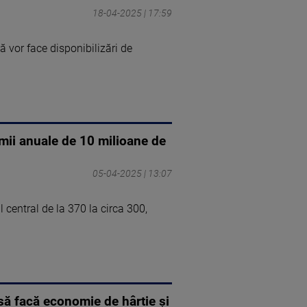
18-04-2025 | 17:59
vor face disponibilizări de
mii anuale de 10 milioane de
05-04-2025 | 13:07
central de la 370 la circa 300,
e să facă economie de hârtie și