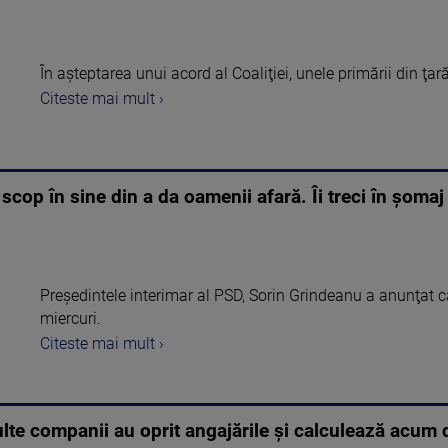
În aşteptarea unui acord al Coaliţiei, unele primării din ţar
Citeste mai mult ›
cop în sine din a da oamenii afară. Îi treci în şomaj
Preşedintele interimar al PSD, Sorin Grindeanu a anunţat că
miercuri.
Citeste mai mult ›
te companii au oprit angajările și calculează acum d