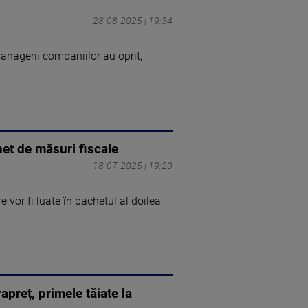
28-08-2025 | 19:34
 managerii companiilor au oprit,
het de măsuri fiscale
18-07-2025 | 19:20
e vor fi luate în pachetul al doilea
apreț, primele tăiate la