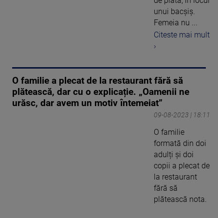
de plată, în locul
unui bacșiș.
Femeia nu ...
Citeste mai mult
›
O familie a plecat de la restaurant fără să
plătească, dar cu o explicație. „Oamenii ne
urăsc, dar avem un motiv întemeiat”
09-08-2023 | 18:11
O familie
formată din doi
adulți și doi
copii a plecat de
la restaurant
fără să
plătească nota.