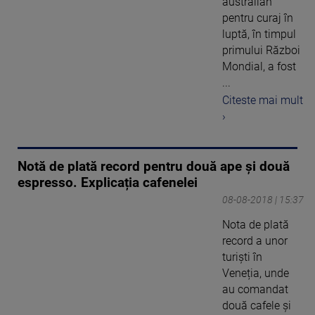
australian
pentru curaj în
luptă, în timpul
primului Război
Mondial, a fost
...
Citeste mai mult
›
Notă de plată record pentru două ape și două
espresso. Explicația cafenelei
08-08-2018 | 15:37
Nota de plată
record a unor
turiști în
Veneția, unde
au comandat
două cafele și