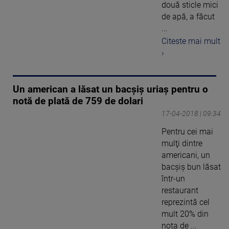
două sticle mici
de apă, a făcut
...
Citeste mai mult
›
Un american a lăsat un bacșiș uriaș pentru o
notă de plată de 759 de dolari
17-04-2018 | 09:34
Pentru cei mai
mulţi dintre
americani, un
bacşiş bun lăsat
într-un
restaurant
reprezintă cel
mult 20% din
nota de ...