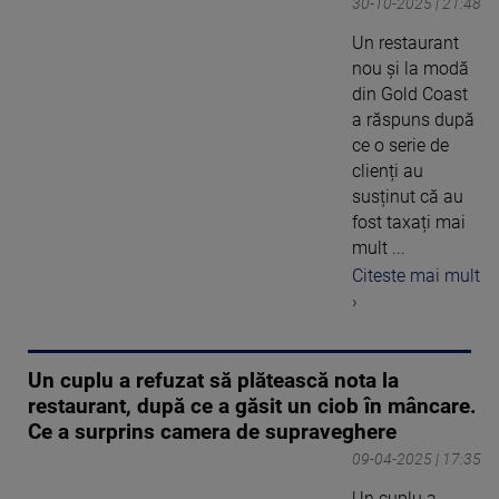
30-10-2025 | 21:48
Un restaurant
nou și la modă
din Gold Coast
a răspuns după
ce o serie de
clienți au
susținut că au
fost taxați mai
mult ...
Citeste mai mult
›
Un cuplu a refuzat să plătească nota la
restaurant, după ce a găsit un ciob în mâncare.
Ce a surprins camera de supraveghere
09-04-2025 | 17:35
Un cuplu a