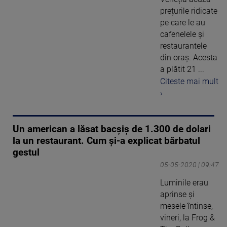
prețurile ridicate
pe care le au
cafenelele și
restaurantele
din oraș. Acesta
a plătit 21 ...
Citeste mai mult
›
Un american a lăsat bacșiș de 1.300 de dolari
la un restaurant. Cum și-a explicat bărbatul
gestul
05-05-2020 | 09:47
Luminile erau
aprinse și
mesele întinse,
vineri, la Frog &