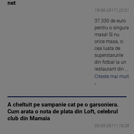
net
18-06-2017 | 22:01
37.330 de euro
pentru o singura
masa! Si nu
orice masa, ci
cea luata de
superstarurile
din fotbal la un
restaurant din ...
Citeste mai mult
›
A cheltuit pe sampanie cat pe o garsoniera.
Cum arata o nota de plata din Loft, celebrul
club din Mamaia
05-05-2017 | 10:26