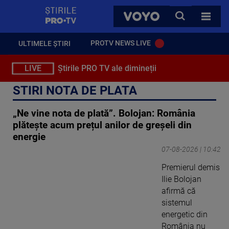
StirilePROTV
CAUTA
VOYO
TOATE 
PROTV NEWS LIVE
ULTIMELE ȘTIRI
LIVE
Știrile PRO TV ale dimineții
STIRI NOTA DE PLATA
„Ne vine nota de plată”. Bolojan: România
plătește acum prețul anilor de greșeli din
energie
07-08-2026 | 10:42
Premierul demis
Ilie Bolojan
afirmă că
sistemul
energetic din
România nu