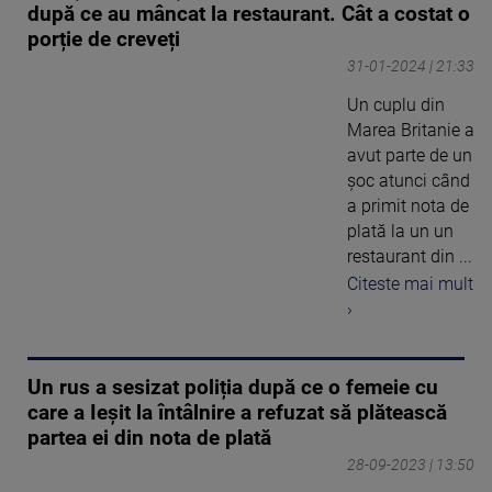
după ce au mâncat la restaurant. Cât a costat o
porție de creveți
31-01-2024 | 21:33
Un cuplu din
Marea Britanie a
avut parte de un
șoc atunci când
a primit nota de
plată la un un
restaurant din ...
Citeste mai mult
›
Un rus a sesizat poliția după ce o femeie cu
care a Ieșit la întâlnire a refuzat să plătească
partea ei din nota de plată
28-09-2023 | 13:50