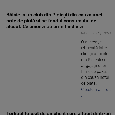
Bătaie la un club din Ploiești din cauza unei
note de plată și pe fondul consumului de
alcool. Ce amenzi au primit indivizii
03-02-2026 | 16:53
O altercaţie
izbucnită între
clienţii unui club
din Ploieşti şi
angajaţii unei
firme de pază,
din cauza notei
de plată, ...
Citeste mai mult
›
Tertipul folosit de un client care a fugit dintr-un