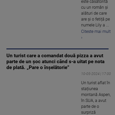
este căsătorită
cu un român și
alături de care
are și o fetiță pe
numele Lily a ...
Citeste mai mult
›
Un turist care a comandat două pizza a avut
parte de un șoc atunci când s-a uitat pe nota
de plată. „Pare o înșelătorie”
10-05-2024 | 17:00
Un turist aflat în
stațiunea
montană Aspen,
în SUA, a avut
parte de o
surpriză