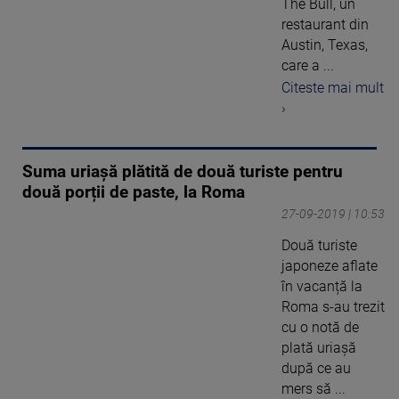
The Bull, un
restaurant din
Austin, Texas,
care a ...
Citeste mai mult
›
Suma uriașă plătită de două turiste pentru
două porții de paste, la Roma
27-09-2019 | 10:53
Două turiste
japoneze aflate
în vacanță la
Roma s-au trezit
cu o notă de
plată uriașă
după ce au
mers să ...