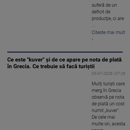
suferă de un
deficit de
producţie, ci are
...
Citeste mai mult
›
Ce este "kuver" și de ce apare pe nota de plată
în Grecia. Ce trebuie să facă turiștii
05-07-2026 | 07:26
Mulți turiști care
merg în Grecia
observă pe nota
de plată un cost
numit „kuver”.
De cele mai
multe ori, acesta