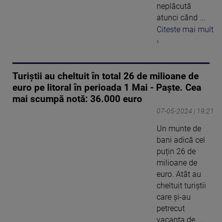
neplăcută
atunci când ...
Citeste mai mult
›
Turiștii au cheltuit în total 26 de milioane de
euro pe litoral în perioada 1 Mai - Paște. Cea
mai scumpă notă: 36.000 euro
07-05-2024 | 19:21
Un munte de
bani adică cel
puțin 26 de
milioane de
euro. Atât au
cheltuit turiștii
care şi-au
petrecut
vacanța de ...