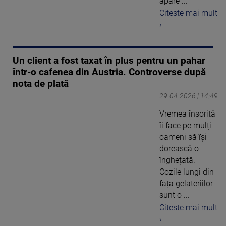
apare ...
Citeste mai mult
›
Un client a fost taxat în plus pentru un pahar
într-o cafenea din Austria. Controverse după
nota de plată
29-04-2026 | 14:49
Vremea însorită
îi face pe mulți
oameni să își
dorească o
înghețată.
Cozile lungi din
fața gelateriilor
sunt o ...
Citeste mai mult
›