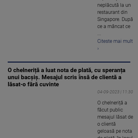
neplăcută la un
restaurant din
Singapore. După
ce a mâncat ce
...
Citeste mai mult
›
O chelneriță a luat nota de plată, cu speranța
unui bacșiș. Mesajul scris însă de clientă a
lăsat-o fără cuvinte
04-09-2023 | 11:30
O chelneriță a
făcut public
mesajul lăsat de
o clientă
geloasă pe nota