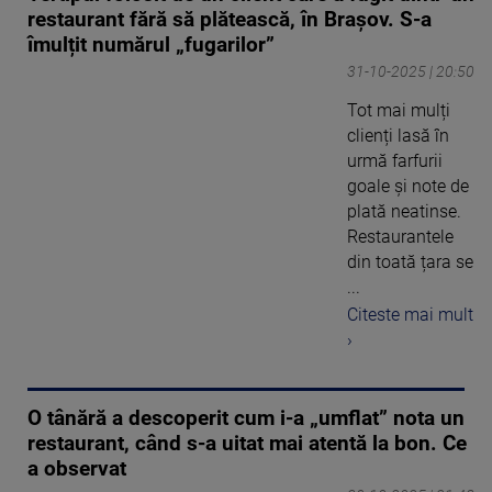
restaurant fără să plătească, în Brașov. S-a
îmulțit numărul „fugarilor”
31-10-2025 | 20:50
Tot mai mulți
clienți lasă în
urmă farfurii
goale și note de
plată neatinse.
Restaurantele
din toată țara se
...
Citeste mai mult
›
O tânără a descoperit cum i-a „umflat” nota un
restaurant, când s-a uitat mai atentă la bon. Ce
a observat