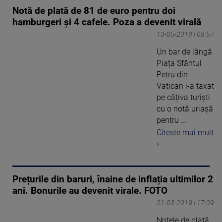
Notă de plată de 81 de euro pentru doi
hamburgeri și 4 cafele. Poza a devenit virală
13-05-2019 | 08:57
Un bar de lângă
Piața Sfântul
Petru din
Vatican i-a taxat
pe câțiva turiști
cu o notă uriașă
pentru ...
Citeste mai mult
›
Prețurile din baruri, înaine de inflația ultimilor 2
ani. Bonurile au devenit virale. FOTO
21-03-2019 | 17:09
Notele de plată