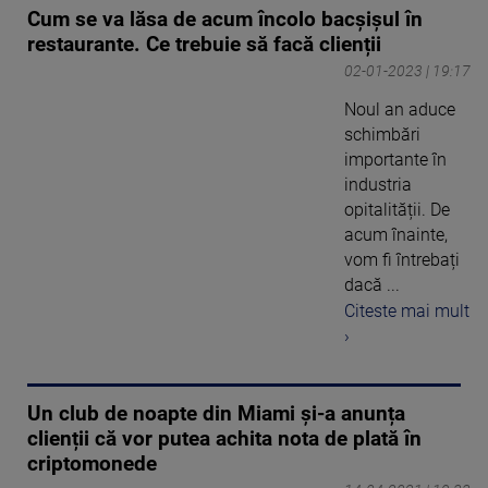
Cum se va lăsa de acum încolo bacșișul în
restaurante. Ce trebuie să facă clienții
02-01-2023 | 19:17
Noul an aduce
schimbări
importante în
industria
opitalității. De
acum înainte,
vom fi întrebați
dacă ...
Citeste mai mult
›
Un club de noapte din Miami și-a anunța
clienții că vor putea achita nota de plată în
criptomonede