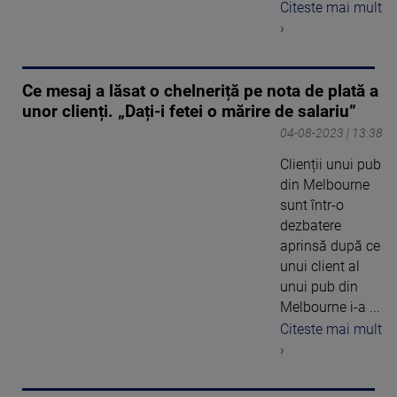
Citeste mai mult
›
Ce mesaj a lăsat o chelneriță pe nota de plată a
unor clienți. „Dați-i fetei o mărire de salariu”
04-08-2023 | 13:38
Clienții unui pub
din Melbourne
sunt într-o
dezbatere
aprinsă după ce
unui client al
unui pub din
Melbourne i-a ...
Citeste mai mult
›