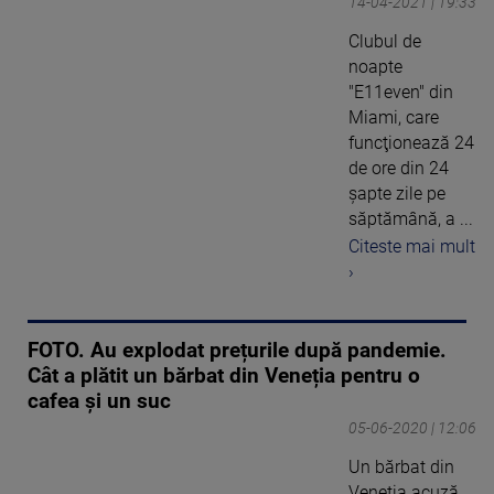
14-04-2021 | 19:33
Clubul de
noapte
"E11even" din
Miami, care
funcţionează 24
de ore din 24
şapte zile pe
săptămână, a ...
Citeste mai mult
›
FOTO. Au explodat prețurile după pandemie.
Cât a plătit un bărbat din Veneția pentru o
cafea și un suc
05-06-2020 | 12:06
Un bărbat din
Veneția acuză