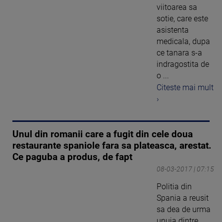
viitoarea sa
sotie, care este
asistenta
medicala, dupa
ce tanara s-a
indragostita de
o ...
Citeste mai mult
›
Unul din romanii care a fugit din cele doua
restaurante spaniole fara sa plateasca, arestat.
Ce paguba a produs, de fapt
08-03-2017 | 07:15
Politia din
Spania a reusit
sa dea de urma
unuia dintre