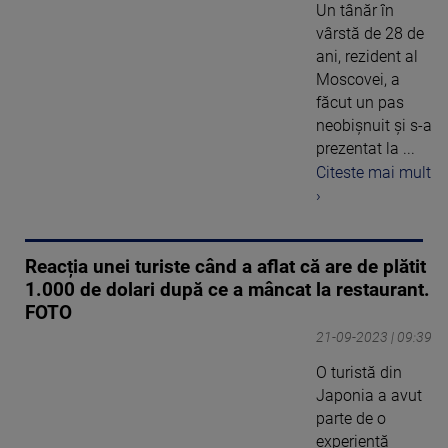
Un tânăr în
vârstă de 28 de
ani, rezident al
Moscovei, a
făcut un pas
neobișnuit și s-a
prezentat la ...
Citeste mai mult
›
Reacția unei turiste când a aflat că are de plătit
1.000 de dolari după ce a mâncat la restaurant.
FOTO
21-09-2023 | 09:39
O turistă din
Japonia a avut
parte de o
experiență