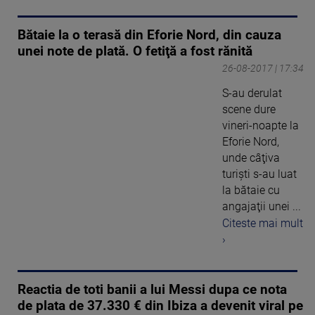
Bătaie la o terasă din Eforie Nord, din cauza
unei note de plată. O fetiţă a fost rănită
26-08-2017 | 17:34
S-au derulat
scene dure
vineri-noapte la
Eforie Nord,
unde câţiva
turişti s-au luat
la bătaie cu
angajaţii unei ...
Citeste mai mult
›
Reactia de toti banii a lui Messi dupa ce nota
de plata de 37.330 € din Ibiza a devenit viral pe