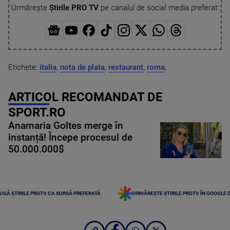
Urmărește
Știrile PRO TV
pe canalul de social media preferat:
Etichete:
italia
,
nota de plata
,
restaurant
,
roma
,
ARTICOL RECOMANDAT DE
SPORT.RO
Anamaria Goltes merge în
instanță! Începe procesul de
50.000.000$
UGĂ ȘTIRILE PROTV CA SURSĂ PREFERATĂ
URMĂREȘTE ȘTIRILE PROTV ÎN GOOGLE 