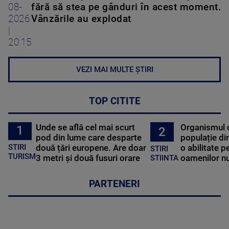
08-
fără să stea pe gânduri în acest moment.
2026
Vânzările au explodat
|
20:15
VEZI MAI MULTE ȘTIRI
TOP CITITE
Unde se află cel mai scurt
Organismul 
1
2
pod din lume care desparte
populație di
STIRI
două țări europene. Are doar
o abilitate p
STIRI
TURISM
3 metri și două fusuri orare
oamenilor nu
STIINTA
PARTENERI