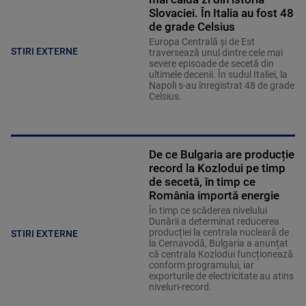
Slovaciei. În Italia au fost 48
de grade Celsius
Europa Centrală și de Est
STIRI EXTERNE
traversează unul dintre cele mai
severe episoade de secetă din
ultimele decenii. În sudul Italiei, la
Napoli s-au înregistrat 48 de grade
Celsius.
De ce Bulgaria are producție
record la Kozlodui pe timp
de secetă, în timp ce
România importă energie
În timp ce scăderea nivelului
Dunării a determinat reducerea
producției la centrala nucleară de
STIRI EXTERNE
la Cernavodă, Bulgaria a anunțat
că centrala Kozlodui funcționează
conform programului, iar
exporturile de electricitate au atins
niveluri-record.