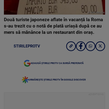
LA REPUBBLICA
Două turiste japoneze aflate în vacanță la Roma
s-au trezit cu o notă de plată uriașă după ce au
mers să mănânce la un restaurant din oraș.
STIRILEPROTV
ADAUGĂ ȘTIRILE PROTV CA SURSĂ PREFERATĂ
URMĂREȘTE ȘTIRILE PROTV ÎN GOOGLE DISCOVER