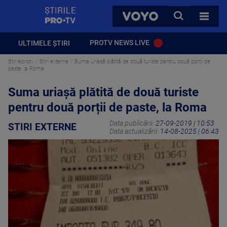
StirilePROTV
CAUTA
VOYO
TOATE 
PROTV NEWS LIVE
ULTIMELE ȘTIRI
Stirileprotv
Stiri externe
Suma uriașă plătită de două turiste pentru două porții de
paste, la Roma
Suma uriașă plătită de două turiste
pentru două porții de paste, la Roma
Data publicării:
27-09-2019 | 10:53
STIRI EXTERNE
Data actualizării:
14-08-2025 | 06:43