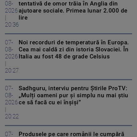
08-
tentativă de omor trăia în Anglia din
2026
ajutoare sociale. Primea lunar 2.000 de
|
lire
20:36
07-
Noi recorduri de temperatură în Europa.
08-
Cea mai caldă zi din istoria Slovaciei. În
2026
Italia au fost 48 de grade Celsius
|
20:27
07-
Sadhguru, interviu pentru Știrile ProTV:
08-
„Mulți oameni pur și simplu nu mai știu
2026
ce să facă cu ei înșiși”
|
20:22
07-
Produsele pe care românii le cumpără