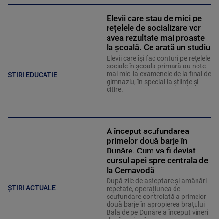
Elevii care stau de mici pe
rețelele de socializare vor
avea rezultate mai proaste
la școală. Ce arată un studiu
Elevii care îşi fac conturi pe rețelele
sociale în școala primară au note
mai mici la examenele de la final de
STIRI EDUCATIE
gimnaziu, în special la științe și
citire.
A început scufundarea
primelor două barje în
Dunăre. Cum va fi deviat
cursul apei spre centrala de
la Cernavodă
După zile de așteptare și amânări
ȘTIRI ACTUALE
repetate, operațiunea de
scufundare controlată a primelor
două barje în apropierea brațului
Bala de pe Dunăre a început vineri