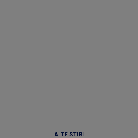
Stirile PRO
TV # 17.00 -
07 August
2026
MAI
MULTE
DETALII
50:51
ALTE ȘTIRI