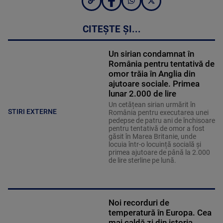
CITEȘTE ȘI...
Un sirian condamnat în
România pentru tentativă de
omor trăia în Anglia din
ajutoare sociale. Primea
lunar 2.000 de lire
Un cetățean sirian urmărit în
STIRI EXTERNE
România pentru executarea unei
pedepse de patru ani de închisoare
pentru tentativă de omor a fost
găsit în Marea Britanie, unde
locuia într-o locuință socială și
primea ajutoare de până la 2.000
de lire sterline pe lună.
Noi recorduri de
temperatură în Europa. Cea
mai caldă zi din istoria