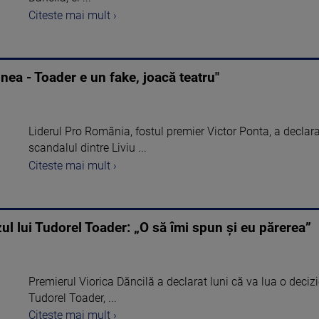
Citeste mai mult ›
nea - Toader e un fake, joacă teatru"
Liderul Pro România, fostul premier Victor Ponta, a declarat
scandalul dintre Liviu ...
Citeste mai mult ›
zul lui Tudorel Toader: „O să îmi spun şi eu părerea”
Premierul Viorica Dăncilă a declarat luni că va lua o decizie 
Tudorel Toader, ...
Citeste mai mult ›