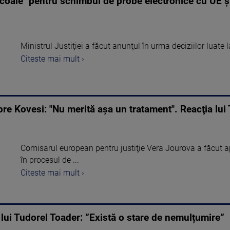
coale" pentru schimbul de probe electronice cu UE 
Ministrul Justiţiei a făcut anunţul în urma deciziilor luate l
Citeste mai mult ›
pre Kovesi: "Nu merită aşa un tratament". Reacţia lui
Comisarul european pentru justiţie Vera Jourova a făcut ap
în procesul de ...
Citeste mai mult ›
lui Tudorel Toader: ”Există o stare de nemulțumire”