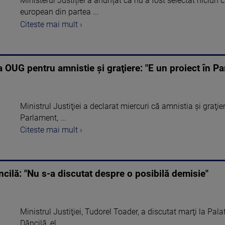
Ministerul Justiției a anunțat că nu a fost selectat niciun
european din partea ...
Citeste mai mult ›
OUG pentru amnistie şi graţiere: "E un proiect în Pa
Ministrul Justiţiei a declarat miercuri că amnistia şi graţi
Parlament, ...
Citeste mai mult ›
ncilă: "Nu s-a discutat despre o posibilă demisie"
Ministrul Justiţiei, Tudorel Toader, a discutat marţi la Pala
Dăncilă, el ...