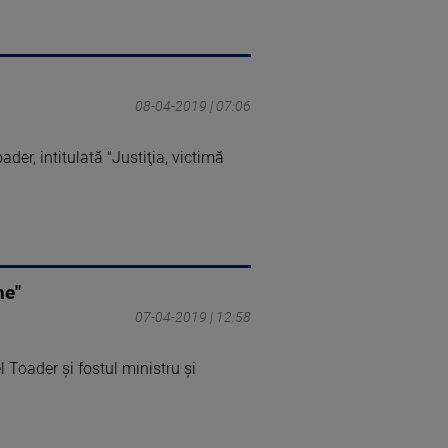
08-04-2019 | 07:06
der, intitulată "Justiţia, victimă
ne"
07-04-2019 | 12:58
l Toader şi fostul ministru şi