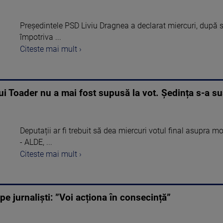
Președintele PSD Liviu Dragnea a declarat miercuri, după 
împotriva ...
Citeste mai mult ›
ui Toader nu a mai fost supusă la vot. Ședința s-a s
Deputații ar fi trebuit să dea miercuri votul final asupra m
- ALDE, ...
Citeste mai mult ›
e jurnaliști: ”Voi acționa în consecință”