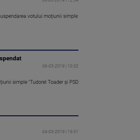
suspendarea votului moțiunii simple
uspendat
06-03-2019 | 10:32
oțiunii simple "Tudorel Toader şi PSD
04-03-2019 | 19:31