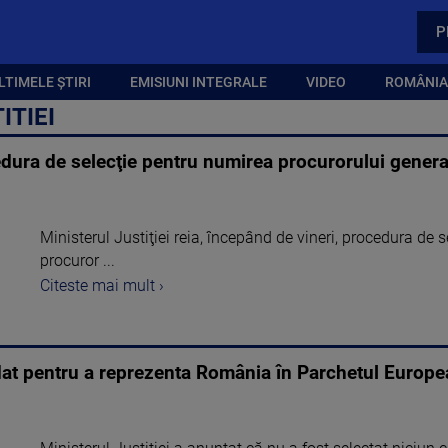
P
LTIMELE ȘTIRI
EMISIUNI INTEGRALE
VIDEO
ROMÂNIA,
ITIEI
cedura de selecţie pentru numirea procurorului genera
Ministerul Justiţiei reia, începând de vineri, procedura de s
procuror ...
Citeste mai mult ›
dat pentru a reprezenta România în Parchetul Europe