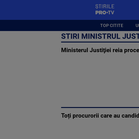
StirilePROTV
TOP CITITE
U
STIRI MINISTRUL JUST
Ministerul Justiţiei reia pro
Toți procurorii care au candi