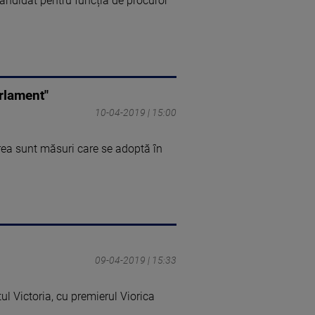
 candidat pentru funcția de procuror
rlament"
10-04-2019 | 15:00
erea sunt măsuri care se adoptă în
09-04-2019 | 15:33
tul Victoria, cu premierul Viorica