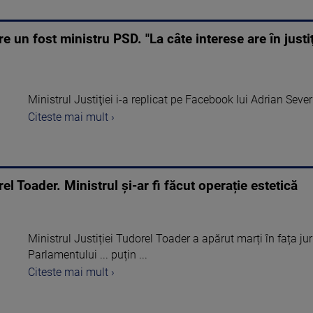
 un fost ministru PSD. "La câte interese are în justiţ
Ministrul Justiţiei i-a replicat pe Facebook lui Adrian Sever
Citeste mai mult ›
el Toader. Ministrul și-ar fi făcut operație estetică
Ministrul Justiției Tudorel Toader a apărut marți în fața jurn
Parlamentului ... puțin ...
Citeste mai mult ›