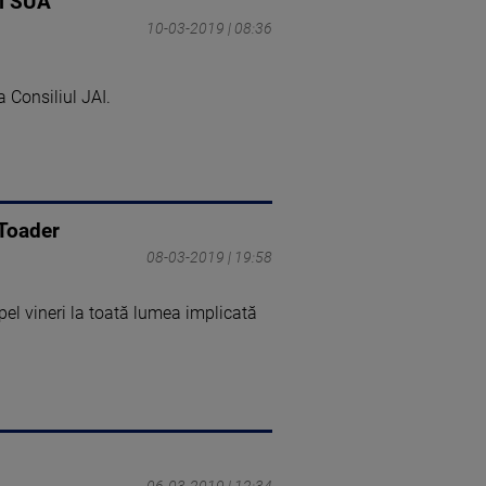
şi SUA
10-03-2019 | 08:36
a Consiliul JAI.
 Toader
08-03-2019 | 19:58
el vineri la toată lumea implicată
06-03-2019 | 12:34