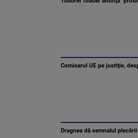
Tudorel Toader anunţă "proto
Comisarul UE pe justiţie, des
Dragnea dă semnalul plecării 