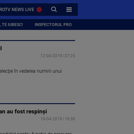
CAUTA
ROTV NEWS LIVE
TOATE CATEGORIILE
 TE IUBESC!
INSPECTORUL PRO
l
12-04-2019 | 07:25
elecţie în vederea numirii unui
an au fost respinși
10-04-2019 | 16:56