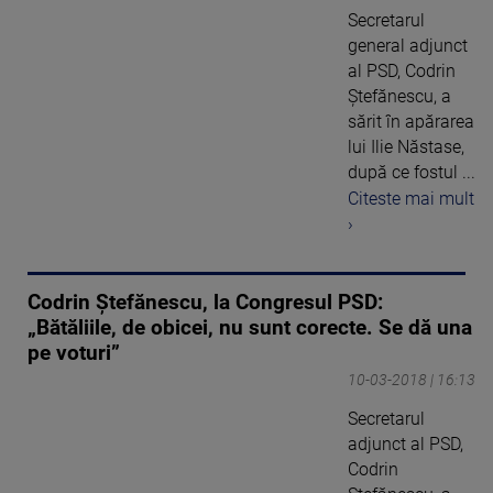
Secretarul
general adjunct
al PSD, Codrin
Ștefănescu, a
sărit în apărarea
lui Ilie Năstase,
după ce fostul ...
Citeste mai mult
›
Codrin Ștefănescu, la Congresul PSD:
„Bătăliile, de obicei, nu sunt corecte. Se dă una
pe voturi”
10-03-2018 | 16:13
Secretarul
adjunct al PSD,
Codrin