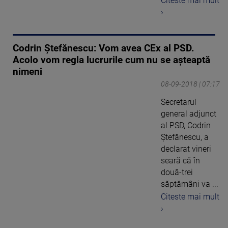
Citeste mai mult
›
Codrin Ştefănescu: Vom avea CEx al PSD.
Acolo vom regla lucrurile cum nu se așteaptă
nimeni
08-09-2018 | 07:17
Secretarul
general adjunct
al PSD, Codrin
Ştefănescu, a
declarat vineri
seară că în
două-trei
săptămâni va ...
Citeste mai mult
›