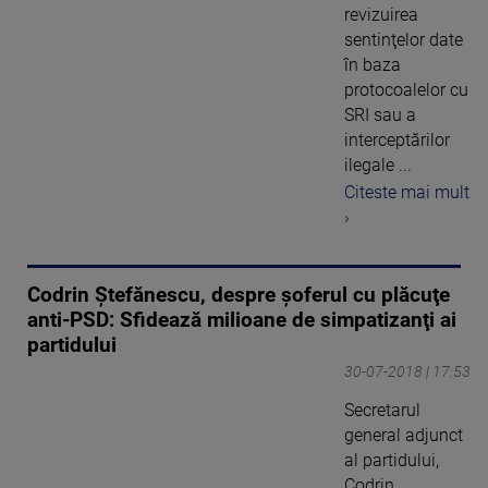
revizuirea
sentinţelor date
în baza
protocoalelor cu
SRI sau a
interceptărilor
ilegale ...
Citeste mai mult
›
Codrin Ştefănescu, despre şoferul cu plăcuţe
anti-PSD: Sfidează milioane de simpatizanţi ai
partidului
30-07-2018 | 17:53
Secretarul
general adjunct
al partidului,
Codrin