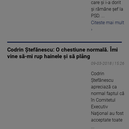
care şi i-a dorit
şi rămâne şef la
PSD. ...
Citeste mai mult
›
Codrin Ştefănescu: O chestiune normală. Îmi
vine să-mi rup hainele şi să plâng
09-03-2018 | 15:26
Codrin
Ştefănescu
apreciază ca
normal faptul că
în Comitetul
Executiv
Naţional au fost
acceptate toate
...