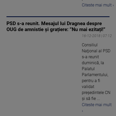
Citeste mai mult ›
PSD s-a reunit. Mesajul lui Dragnea despre
OUG de amnistie și grațiere: ”Nu mai ezitați!”
16-12-2018 | 07:12
Consiliul
Naţional al PSD
s-a reunit
duminică, la
Palatul
Parlamentului,
pentru a fi
validat
preşedintele CN
şi să fie ...
Citeste mai mult
›