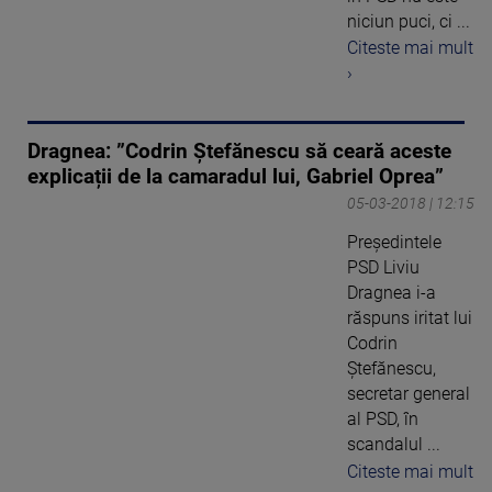
niciun puci, ci ...
Citeste mai mult
›
Dragnea: ”Codrin Ștefănescu să ceară aceste
explicații de la camaradul lui, Gabriel Oprea”
05-03-2018 | 12:15
Președintele
PSD Liviu
Dragnea i-a
răspuns iritat lui
Codrin
Ștefănescu,
secretar general
al PSD, în
scandalul ...
Citeste mai mult