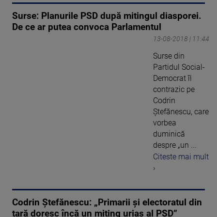
Surse: Planurile PSD după mitingul diasporei.
De ce ar putea convoca Parlamentul
13-08-2018 | 11:44
Surse din
Partidul Social-
Democrat îl
contrazic pe
Codrin
Ştefănescu, care
vorbea
duminică
despre „un ...
Citeste mai mult
›
Codrin Ștefănescu: „Primarii și electoratul din
țară doresc încă un miting uriaş al PSD”