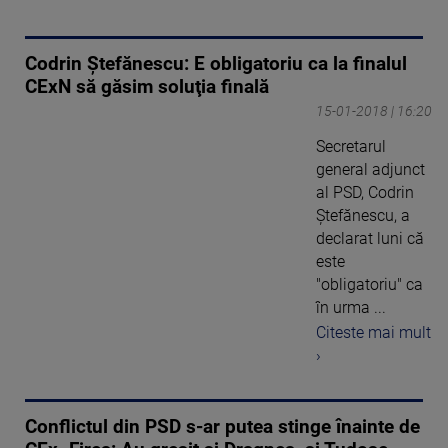
Codrin Ştefănescu: E obligatoriu ca la finalul
CExN să găsim soluţia finală
15-01-2018 | 16:20
Secretarul
general adjunct
al PSD, Codrin
Ştefănescu, a
declarat luni că
este
"obligatoriu" ca
în urma ...
Citeste mai mult
›
Conflictul din PSD s-ar putea stinge înainte de