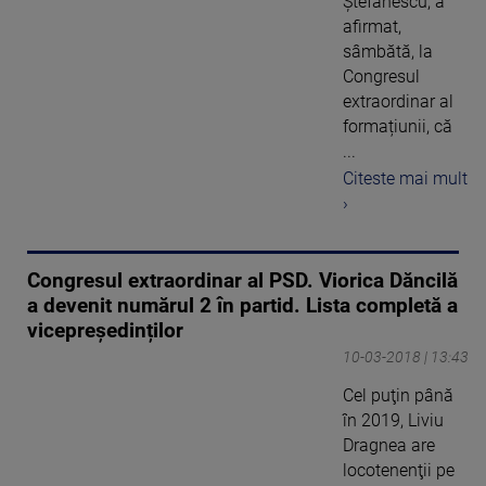
Ștefănescu, a
afirmat,
sâmbătă, la
Congresul
extraordinar al
formațiunii, că
...
Citeste mai mult
›
Congresul extraordinar al PSD. Viorica Dăncilă
a devenit numărul 2 în partid. Lista completă a
vicepreședinților
10-03-2018 | 13:43
Cel puţin până
în 2019, Liviu
Dragnea are
locotenenţii pe