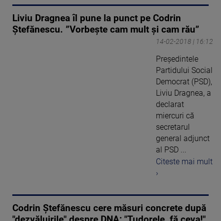
Liviu Dragnea îl pune la punct pe Codrin
Ștefănescu. ”Vorbește cam mult și cam rău”
14-02-2018 | 16:12
Preşedintele
Partidului Social
Democrat (PSD),
Liviu Dragnea, a
declarat
miercuri că
secretarul
general adjunct
al PSD ...
Citeste mai mult
›
Codrin Ştefănescu cere măsuri concrete după
"dezvăluirile" despre DNA: "Tudorele, fă ceva!"