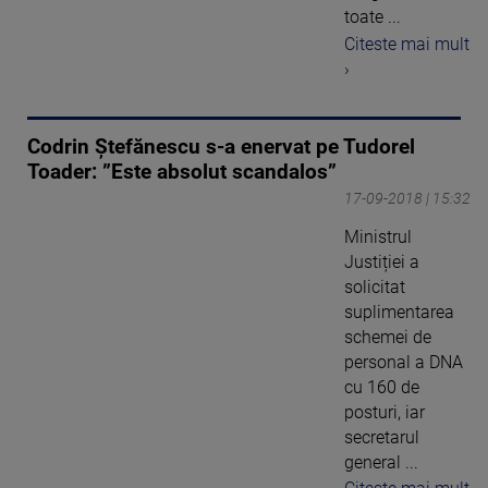
toate ...
Citeste mai mult
›
Codrin Ștefănescu s-a enervat pe Tudorel
Toader: ”Este absolut scandalos”
17-09-2018 | 15:32
Ministrul
Justiției a
solicitat
suplimentarea
schemei de
personal a DNA
cu 160 de
posturi, iar
secretarul
general ...