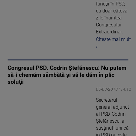
funcţii în PSD,
cu doar câteva
zile înaintea
Congresului
Extraordinar.
Citeste mai mult
›
Congresul PSD. Codrin Ștefănescu: Nu putem
să-i chemăm sâmbătă şi să le dăm în plic
soluţii
05-03-2018 | 14:12
Secretarul
general adjunct
al PSD, Codrin
Ştefănescu, a
susţinut luni că
în PSD nu este