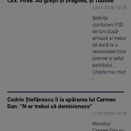
CEx. Firea: Au greşit şi Dragnea, şi Tudose
14-01-2018 | 13:29
Şedinţa
conducerii PSD
de luni după-
amiază ar trebui
să ducă la o
reconciliere între
premier şi şeful
partidului, ...
Citeste mai mult
›
Codrin Ștefănescu îi ia apărarea lui Carmen
Dan: ”N-ar trebui să demisioneze”
11-01-2018 | 14:16
Ministrul
Carmen Dan nu