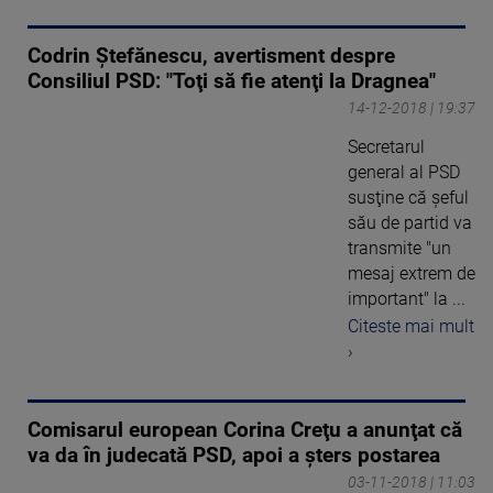
Codrin Ştefănescu, avertisment despre
Consiliul PSD: "Toţi să fie atenţi la Dragnea"
14-12-2018 | 19:37
Secretarul
general al PSD
susţine că şeful
său de partid va
transmite "un
mesaj extrem de
important" la ...
Citeste mai mult
›
Comisarul european Corina Creţu a anunţat că
va da în judecată PSD, apoi a şters postarea
03-11-2018 | 11:03