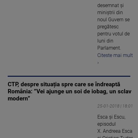
desemnat şi
miniştrii din
noul Guvern se
pregătesc
pentru votul de
luni din
Parlament.
Citeste mai mult
›
CTP, despre situația spre care se îndreaptă
România: ”Vei ajunge un soi de iobag, un sclav
modern”
25-01-2018 | 18:01
Esca și Escu,
episodul
X. Andreea Esca