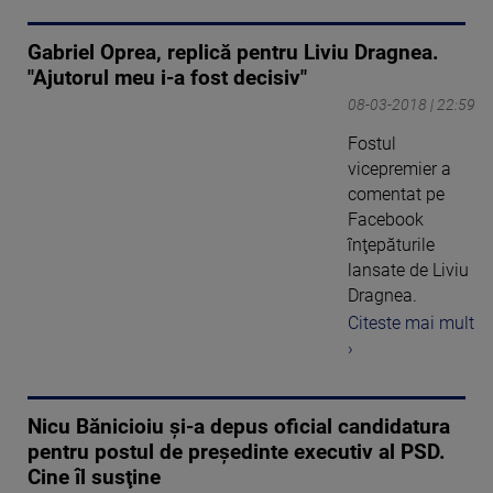
Gabriel Oprea, replică pentru Liviu Dragnea.
"Ajutorul meu i-a fost decisiv"
08-03-2018 | 22:59
Fostul
vicepremier a
comentat pe
Facebook
înţepăturile
lansate de Liviu
Dragnea.
Citeste mai mult
›
Nicu Bănicioiu şi-a depus oficial candidatura
pentru postul de preşedinte executiv al PSD.
Cine îl susţine