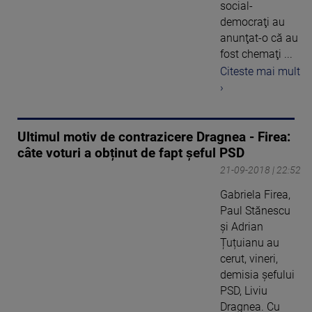
social-
democraţi au
anunţat-o că au
fost chemaţi ...
Citeste mai mult
›
Ultimul motiv de contrazicere Dragnea - Firea:
câte voturi a obținut de fapt șeful PSD
21-09-2018 | 22:52
Gabriela Firea,
Paul Stănescu
și Adrian
Țuțuianu au
cerut, vineri,
demisia șefului
PSD, Liviu
Dragnea. Cu