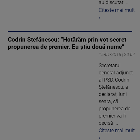
au discutat ...
Citeste mai mult
›
Codrin Ștefănescu: ”Hotârăm prin vot secret
propunerea de premier. Eu știu două nume”
15-01-2018 | 23:04
Secretarul
general adjunct
al PSD, Codrin
Ştefănescu, a
declarat, luni
seară, că
propunerea de
premier va fi
decisă ...
Citeste mai mult
›