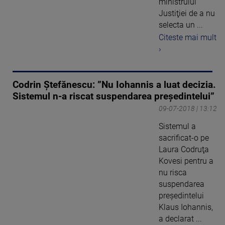
ministrului
Justiţiei de a nu
selecta un ...
Citeste mai mult
›
Codrin Ştefănescu: ”Nu Iohannis a luat decizia.
Sistemul n-a riscat suspendarea preşedintelui”
09-07-2018 | 13:12
Sistemul a
sacrificat-o pe
Laura Codruţa
Kovesi pentru a
nu risca
suspendarea
preşedintelui
Klaus Iohannis,
a declarat ...