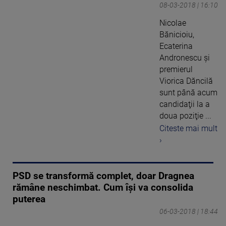
08-03-2018 | 16:10
Nicolae
Bănicioiu,
Ecaterina
Andronescu şi
premierul
Viorica Dăncilă
sunt până acum
candidaţii la a
doua poziţie ...
Citeste mai mult
›
PSD se transformă complet, doar Dragnea
rămâne neschimbat. Cum îşi va consolida
puterea
06-03-2018 | 18:44