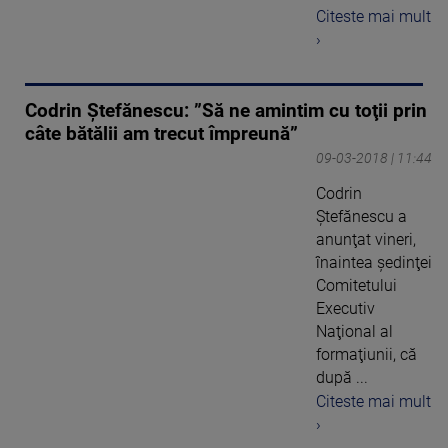
Citeste mai mult
›
Codrin Ştefănescu: ”Să ne amintim cu toţii prin
câte bătălii am trecut împreună”
09-03-2018 | 11:44
Codrin
Ştefănescu a
anunţat vineri,
înaintea şedinţei
Comitetului
Executiv
Naţional al
formaţiunii, că
după ...
Citeste mai mult
›