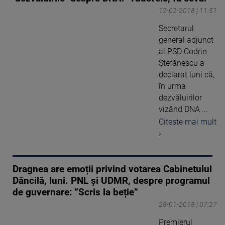
12-02-2018 | 11:51
Secretarul
general adjunct
al PSD Codrin
Ştefănescu a
declarat luni că,
în urma
dezvăluirilor
vizând DNA ...
Citeste mai mult
›
Dragnea are emoții privind votarea Cabinetului
Dăncilă, luni. PNL și UDMR, despre programul
de guvernare: ”Scris la beție”
28-01-2018 | 07:27
Premierul