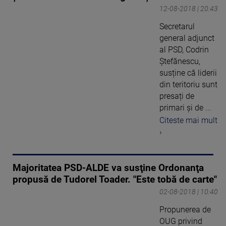
12-08-2018 | 20:43
Secretarul
general adjunct
al PSD, Codrin
Ștefănescu,
susține că liderii
din teritoriu sunt
presați de
primari și de ...
Citeste mai mult
›
Majoritatea PSD-ALDE va susţine Ordonanţa
propusă de Tudorel Toader. "Este tobă de carte"
02-08-2018 | 10:40
Propunerea de
OUG privind