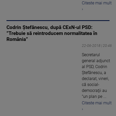
Citeste mai mult
›
Codrin Ștefănescu, după CExN-ul PSD:
”Trebuie să reintroducem normalitatea în
România”
22-06-2018 | 20:46
Secretarul
general adjunct
al PSD, Codrin
Ştefănescu, a
declarat, vineri,
că social-
democraţii au
"un plan pe ...
Citeste mai mult
›