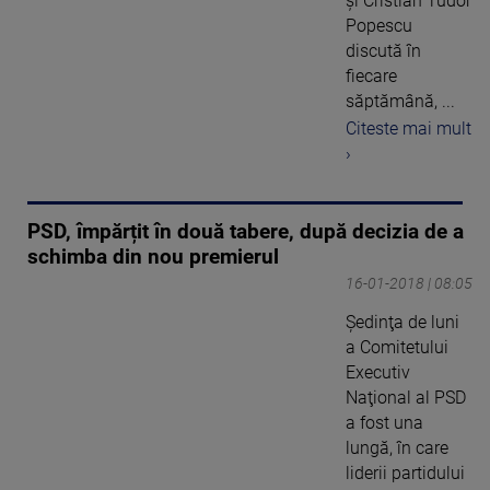
și Cristian Tudor
Popescu
discută în
fiecare
săptămână, ...
Citeste mai mult
›
PSD, împărțit în două tabere, după decizia de a
schimba din nou premierul
16-01-2018 | 08:05
Ședinţa de luni
a Comitetului
Executiv
Naţional al PSD
a fost una
lungă, în care
liderii partidului