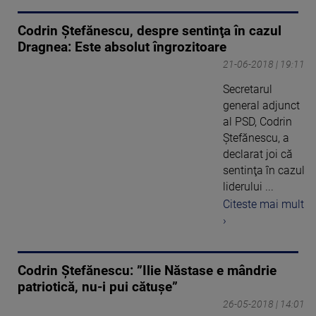
Codrin Ştefănescu, despre sentinţa în cazul
Dragnea: Este absolut îngrozitoare
21-06-2018 | 19:11
Secretarul
general adjunct
al PSD, Codrin
Ştefănescu, a
declarat joi că
sentinţa în cazul
liderului ...
Citeste mai mult
›
Codrin Ștefănescu: ”Ilie Năstase e mândrie
patriotică, nu-i pui cătușe”
26-05-2018 | 14:01