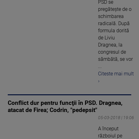
PSD se
pregăteşte de o
schimbarea
radicală. După
formula dorită
de Liviu
Dragnea, la
congresul de
sâmbătă, se vor
...
Citeste mai mult
›
Conflict dur pentru funcţii în PSD. Dragnea,
atacat de Firea; Codrin, "pedepsit"
05-03-2018 | 19:06
A început
războiul pe