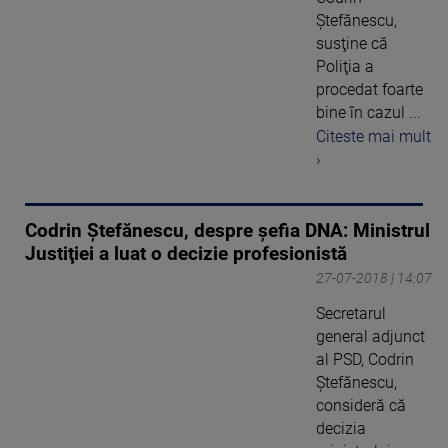
Ştefănescu,
susţine că
Poliţia a
procedat foarte
bine în cazul ...
Citeste mai mult
›
Codrin Ştefănescu, despre șefia DNA: Ministrul
Justiţiei a luat o decizie profesionistă
27-07-2018 | 14:07
Secretarul
general adjunct
al PSD, Codrin
Ştefănescu,
consideră că
decizia