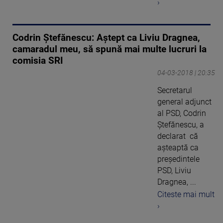
›
Codrin Ştefănescu: Aştept ca Liviu Dragnea,
camaradul meu, să spună mai multe lucruri la
comisia SRI
04-03-2018 | 20:35
Secretarul
general adjunct
al PSD, Codrin
Ştefănescu, a
declarat că
aşteaptă ca
preşedintele
PSD, Liviu
Dragnea, ...
Citeste mai mult
›