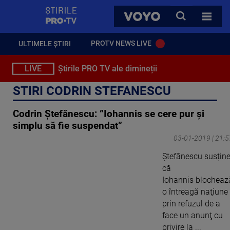
StirilePROTV
CAUTA
VOYO
TOATE 
PROTV NEWS LIVE
ULTIMELE ȘTIRI
LIVE
Știrile PRO TV ale dimineții
STIRI CODRIN STEFANESCU
Codrin Ştefănescu: ”Iohannis se cere pur şi
simplu să fie suspendat”
03-01-2019 | 21:5
Ștefănescu susțin
că
Iohannis blocheaz
o întreagă naţiune
prin refuzul de a
face un anunţ cu
privire la ...