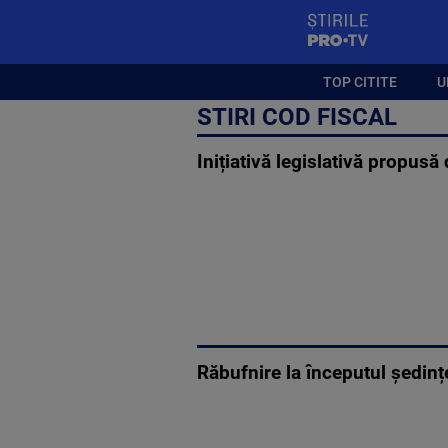
StirilePROTV
TOP CITITE
U
STIRI COD FISCAL
Inițiativă legislativă propus
Răbufnire la începutul ședinț