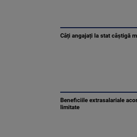
Câți angajați la stat câștigă
Beneficiile extrasalariale ac
limitate