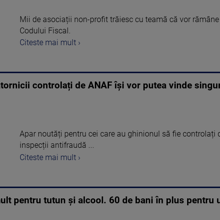
Mii de asociații non-profit trăiesc cu teamă că vor rămân
Codului Fiscal.
Citeste mai mult ›
tornicii controlați de ANAF își vor putea vinde singu
Apar noutăți pentru cei care au ghinionul să fie controlați
inspecții antifraudă ...
Citeste mai mult ›
lt pentru tutun și alcool. 60 de bani în plus pentru 