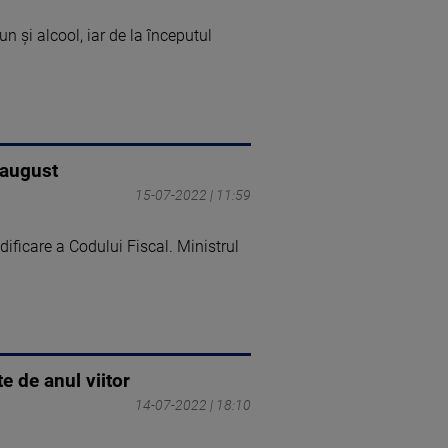
n și alcool, iar de la începutul
 august
15-07-2022 | 11:59
ificare a Codului Fiscal. Ministrul
e de anul viitor
14-07-2022 | 18:10