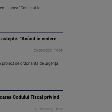
 emisiunea “Conectat la ...
 aștepte. ”Având în vedere
20-09-2023 | 14:08
un proiect de ordonanță de urgență
carea Codului Fiscal privind
31-08-2023 | 19:32