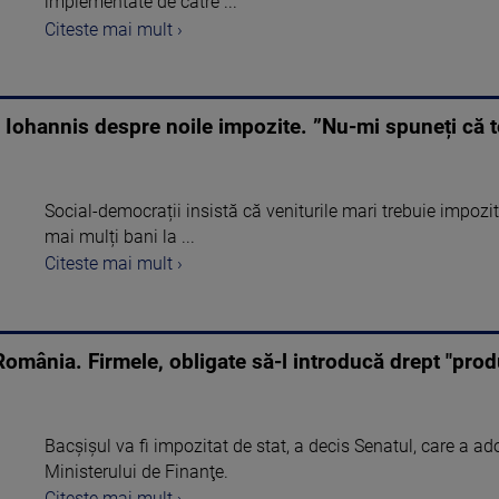
implementate de către ...
Citeste mai mult ›
 Iohannis despre noile impozite. ”Nu-mi spuneți că to
Social-democrații insistă că veniturile mari trebuie impozit
mai mulți bani la ...
Citeste mai mult ›
 România. Firmele, obligate să-l introducă drept "pro
Bacşişul va fi impozitat de stat, a decis Senatul, care a ad
Ministerului de Finanţe.
Citeste mai mult ›