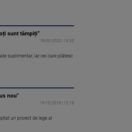
ți sunt tâmpiți”
18-05-2022 | 19:33
ate suplimentar, iar cei care plătesc
dus nou"
16-10-2019 | 12:18
optat un proiect de lege al