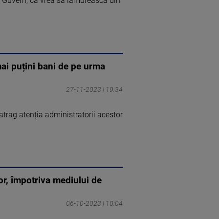
e Guvern, că vrea să lămurească din
mai puțini bani de pe urma
27-11-2023 | 19:34
 atrag atenția administratorii acestor
or, împotriva mediului de
06-10-2023 | 10:04