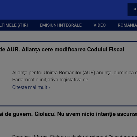
P
LTIMELE ȘTIRI
EMISIUNI INTEGRALE
VIDEO
ROMÂNIA,
ă de AUR. Alianța cere modificarea Codului Fiscal
Alianţa pentru Unirea Românilor (AUR) anunţă, duminică 
Parlament o iniţiativă legislativă de ...
Citeste mai mult ›
ei de guvern. Ciolacu: Nu avem nicio intenție ascunsă