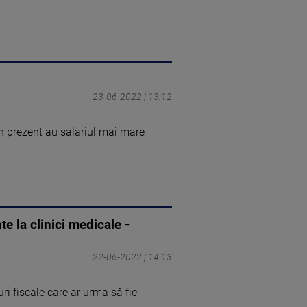
23-06-2022 | 13:12
n prezent au salariul mai mare
e la clinici medicale -
22-06-2022 | 14:13
i fiscale care ar urma să fie