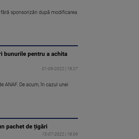
e fără sponsorizări după modificarea
ri bunurile pentru a achita
01-09-2022 | 18:27
 de ANAF. De acum, în cazul unei
un pachet de țigări
15-07-2022 | 18:09