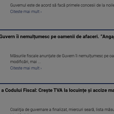
Guvernul este de acord să facă primele concesii de la noil
Citeste mai mult ›
 Guvern îi nemulțumesc pe oamenii de afaceri. ”Angaj
Măsurile fiscale anunțate de Guvern îi nemulțumesc pe oam
modificări, mai ...
Citeste mai mult ›
a Codului Fiscal: Creşte TVA la locuințe și accize mai 
Coaliţia de guvernare a finalizat, miercuri seară, lista măs