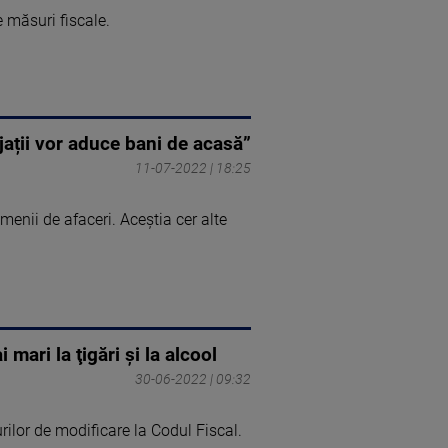
e măsuri fiscale.
ații vor aduce bani de acasă”
11-07-2022 | 18:25
enii de afaceri. Aceștia cer alte
mari la ţigări și la alcool
30-06-2022 | 09:32
urilor de modificare la Codul Fiscal.