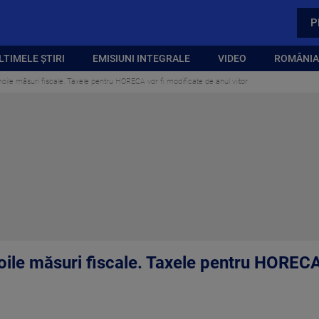
P
LTIMELE ȘTIRI
EMISIUNI INTEGRALE
VIDEO
ROMÂNIA,
noile măsuri fiscale. Taxele pentru HORECA vor fi modificate de anul viitor
oile măsuri fiscale. Taxele pentru HORECA