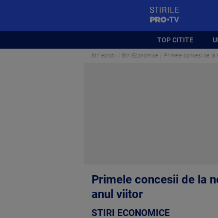
StirilePROTV
TOP CITITE
U
Stirileprotv
Stiri Economice
Primele concesii de la 
Primele concesii de la n
anul viitor
STIRI ECONOMICE