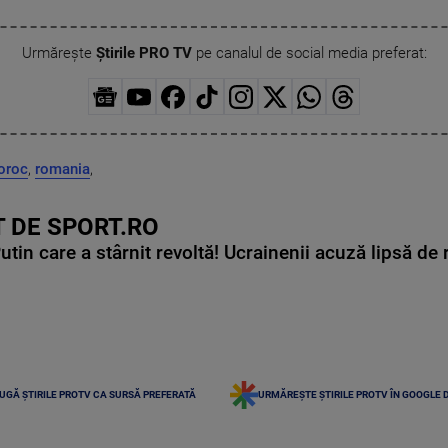
Urmărește
Știrile PRO TV
pe canalul de social media preferat:
noroc
,
romania
,
 DE SPORT.RO
in care a stârnit revoltă! Ucrainenii acuză lipsă de r
UGĂ ȘTIRILE PROTV CA SURSĂ PREFERATĂ
URMĂREȘTE ȘTIRILE PROTV ÎN GOOGLE 