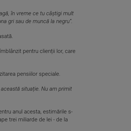
eagă, în vreme ce tu câștigi mult
zona gri sau de muncă la negru”.
asată.
mblânzit pentru clienții lor, care
itarea pensiilor speciale.
 această situație. Nu am primit
ntru anul acesta, estimările s-
pe trei miliarde de lei - de la