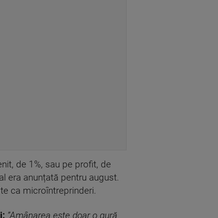
enit, de 1%, sau pe profit, de
al era anunțată pentru august.
ate ca microîntreprinderi.
i:
”Amânarea este doar o gură