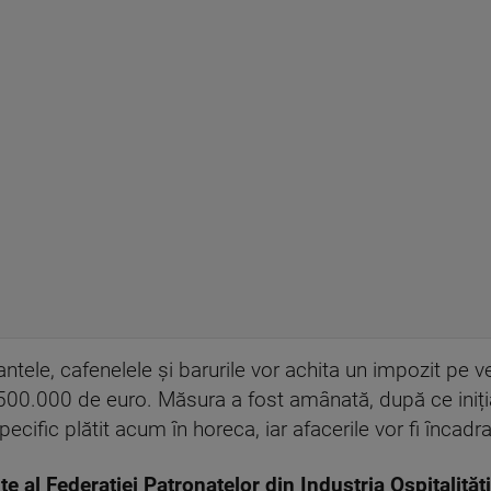
urantele, cafenelele și barurile vor achita un impozit pe v
500.000 de euro. Măsura a fost amânată, după ce iniți
ecific plătit acum în horeca, iar afacerile vor fi încadr
 al Federației Patronatelor din Industria Ospitalități