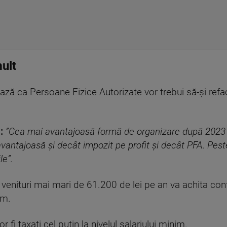
mult
ază ca Persoane Fizice Autorizate vor trebui să-și refa
:
”Cea mai avantajoasă formă de organizare după 2023 e
 avantajoasă și decât impozit pe profit și decât PFA. Pest
le”.
enituri mai mari de 61.200 de lei pe an va achita contr
um.
r fi taxați cel puțin la nivelul salariului minim.