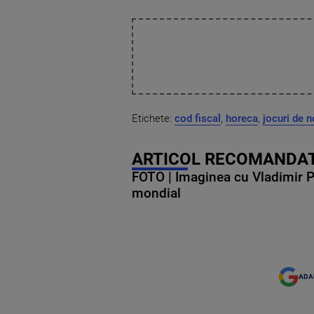
Etichete:
cod fiscal
,
horeca
,
jocuri de 
ARTICOL RECOMANDAT
FOTO | Imaginea cu Vladimir Put
mondial
ADA