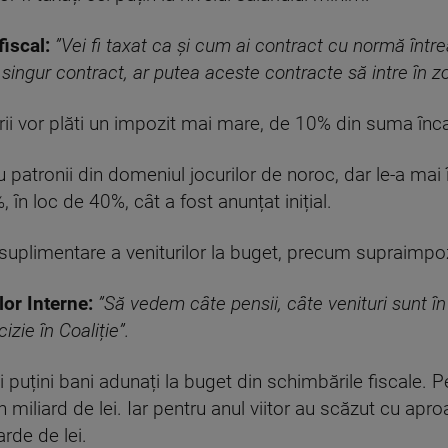
fiscal:
”Vei fi taxat ca și cum ai contract cu normă într
 singur contract, ar putea aceste contracte să intre în 
rii vor plăti un impozit mai mare, de 10% din suma înc
 patronii din domeniul jocurilor de noroc, dar le-a mai î
, în loc de 40%, cât a fost anunțat inițial.
suplimentare a veniturilor la buget, precum supraimpoz
lor Interne:
”Să vedem câte pensii, câte venituri sunt în
zie în Coaliție”.
uțini bani adunați la buget din schimbările fiscale. Pe
 miliard de lei. Iar pentru anul viitor au scăzut cu aproa
arde de lei.