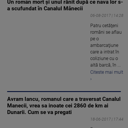
Un român mort și unul rănit după ce nava lor s-
a scufundat în Canalul Mânecii
06-08-2017 | 14:28
Patru cetăţeni
români se aflau
pe o
ambarcaţiune
care a intrat în
coliziune cu o
altă barcă, în ...
Citeste mai mult
›
Avram Iancu, romanul care a traversat Canalul
Manecii, vrea sa inoate cei 2860 de km ai
Dunarii. Cum se va pregati
18-06-2017 | 17:44