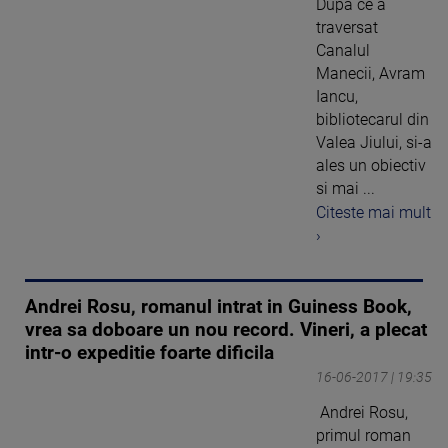
Dupa ce a
traversat
Canalul
Manecii, Avram
Iancu,
bibliotecarul din
Valea Jiului, si-a
ales un obiectiv
si mai ...
Citeste mai mult
›
Andrei Rosu, romanul intrat in Guiness Book,
vrea sa doboare un nou record. Vineri, a plecat
intr-o expeditie foarte dificila
16-06-2017 | 19:35
Andrei Rosu,
primul roman