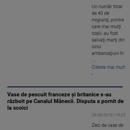
Un număr total
de 40 de
migranţi, printre
care mai mulţi
copii, au fost
salvaţi marţi din
cinci
ambarcaţiuni în
...
Citeste mai mult
›
Vase de pescuit franceze și britanice s-au
războit pe Canalul Mânecii. Disputa a pornit de
la scoici
29-08-2018 | 18:25
​Zeci de vase de