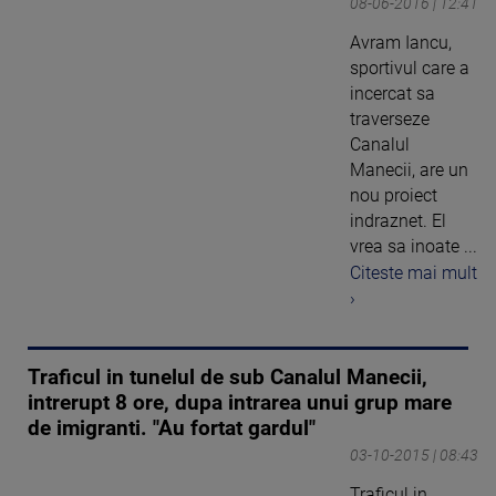
08-06-2016 | 12:41
Avram Iancu,
sportivul care a
incercat sa
traverseze
Canalul
Manecii, are un
nou proiect
indraznet. El
vrea sa inoate ...
Citeste mai mult
›
Traficul in tunelul de sub Canalul Manecii,
intrerupt 8 ore, dupa intrarea unui grup mare
de imigranti. "Au fortat gardul"
03-10-2015 | 08:43
Traficul in