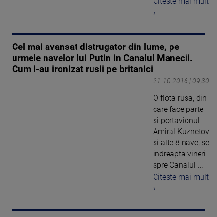
Citeste mai mult
›
Cel mai avansat distrugator din lume, pe
urmele navelor lui Putin in Canalul Manecii.
Cum i-au ironizat rusii pe britanici
21-10-2016 | 09:30
O flota rusa, din
care face parte
si portavionul
Amiral Kuznetov
si alte 8 nave, se
indreapta vineri
spre Canalul ...
Citeste mai mult
›