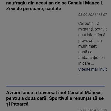
naufragiu din acest an de pe Canalul Mânecii.
Zeci de persoane, căutate
03-09-2024 | 18:07
Cel puţin 12
migranţi, potrivit
unui bilanţ încă
provizoriu, au
murit marţi
după ce
ambarcaţiunea
în care ...
Citeste mai mult
›
Avram Iancu a traversat înot Canalul Mânecii,
pentru a doua oară. Sportivul a renunțat să se
și întoarcă
29-08-2024 | 07:39