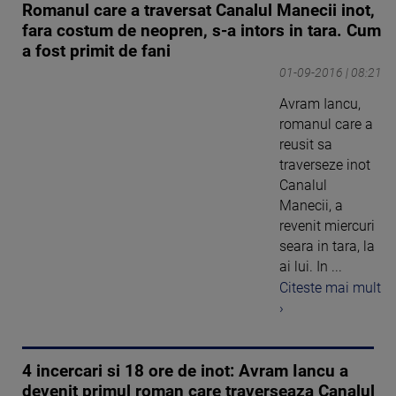
Romanul care a traversat Canalul Manecii inot,
fara costum de neopren, s-a intors in tara. Cum
a fost primit de fani
01-09-2016 | 08:21
Avram Iancu,
romanul care a
reusit sa
traverseze inot
Canalul
Manecii, a
revenit miercuri
seara in tara, la
ai lui. In ...
Citeste mai mult
›
4 incercari si 18 ore de inot: Avram Iancu a
devenit primul roman care traverseaza Canalul