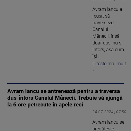
Avram Iancu a
reușit să
traverseze
Canalul
Mânecii, însă
doar dus, nu și
întors, așa cum
își ...
Citeste mai mult
›
Avram Iancu se antrenează pentru a traversa
dus-întors Canalul Mânecii. Trebuie să ajungă
la 6 ore petrecute în apele reci
24-07-2024 | 07:50
Avram Iancu se
pregătește