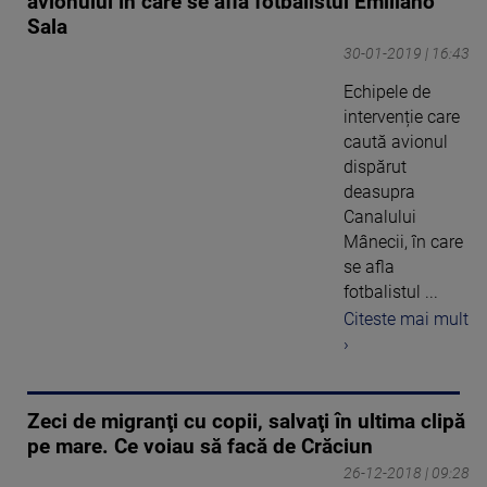
avionului în care se afla fotbalistul Emiliano
Sala
30-01-2019 | 16:43
Echipele de
intervenție care
caută avionul
dispărut
deasupra
Canalului
Mânecii, în care
se afla
fotbalistul ...
Citeste mai mult
›
Zeci de migranţi cu copii, salvaţi în ultima clipă
pe mare. Ce voiau să facă de Crăciun
26-12-2018 | 09:28