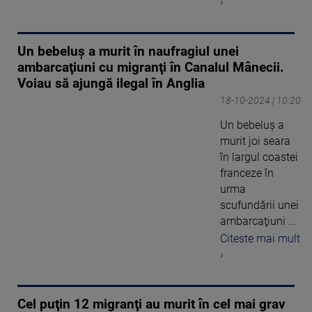
›
Un bebeluş a murit în naufragiul unei
ambarcaţiuni cu migranţi în Canalul Mânecii.
Voiau să ajungă ilegal în Anglia
18-10-2024 | 10:20
Un bebeluş a
murit joi seara
în largul coastei
franceze în
urma
scufundării unei
ambarcaţiuni ...
Citeste mai mult
›
Cel puţin 12 migranţi au murit în cel mai grav