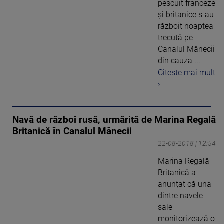
pescuit franceze
și britanice s-au
războit noaptea
trecută pe
Canalul Mânecii
din cauza ...
Citeste mai mult
›
Navă de război rusă, urmărită de Marina Regală
Britanică în Canalul Mânecii
22-08-2018 | 12:54
Marina Regală
Britanică a
anunţat că una
dintre navele
sale
monitorizează o