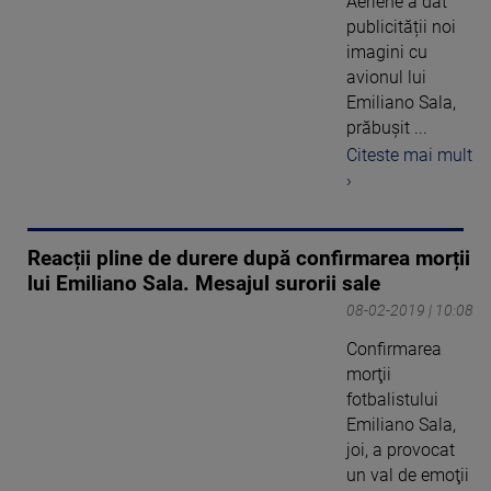
Aeriene a dat
publicității noi
imagini cu
avionul lui
Emiliano Sala,
prăbușit ...
Citeste mai mult
›
Reacții pline de durere după confirmarea morții
lui Emiliano Sala. Mesajul surorii sale
08-02-2019 | 10:08
Confirmarea
morţii
fotbalistului
Emiliano Sala,
joi, a provocat
un val de emoţii