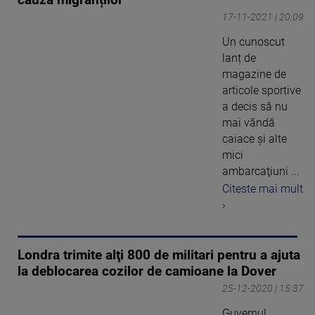
17-11-2021 | 20:09
Un cunoscut
lanț de
magazine de
articole sportive
a decis să nu
mai vândă
caiace şi alte
mici
ambarcaţiuni ...
Citeste mai mult
›
Londra trimite alţi 800 de militari pentru a ajuta
la deblocarea cozilor de camioane la Dover
25-12-2020 | 15:37
Guvernul