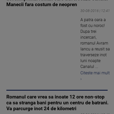
Manecii fara costum de neopren
30-08-2016 | 12:41
A patra oara a
fost cu noroc!
Dupa trei
incercari,
romanul Avram
Iancu a reusit sa
traverseze inot
luni noapte
Canalul ...
Citeste mai mult
›
Romanul care vrea sa inoate 12 ore non-stop
ca sa stranga bani pentru un centru de batrani.
Va parcurge inot 24 de kilometri