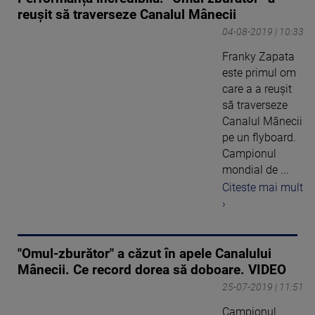
reușit să traverseze Canalul Mânecii
04-08-2019 | 10:33
Franky Zapata
este primul om
care a a reușit
să traverseze
Canalul Mânecii
pe un flyboard.
Campionul
mondial de ...
Citeste mai mult
›
"Omul-zburător" a căzut în apele Canalului
Mânecii. Ce record dorea să doboare. VIDEO
25-07-2019 | 11:51
Campionul