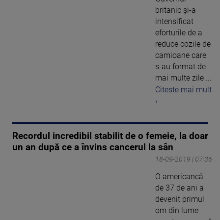
britanic şi-a
intensificat
eforturile de a
reduce cozile de
camioane care
s-au format de
mai multe zile ...
Citeste mai mult
›
Recordul incredibil stabilit de o femeie, la doar
un an după ce a învins cancerul la sân
18-09-2019 | 07:36
O americancă
de 37 de ani a
devenit primul
om din lume