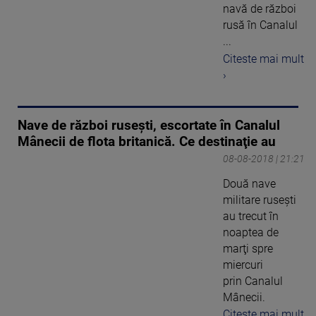
navă de război
rusă în Canalul
...
Citeste mai mult
›
Nave de război ruseşti, escortate în Canalul
Mânecii de flota britanică. Ce destinaţie au
08-08-2018 | 21:21
Două nave
militare ruseşti
au trecut în
noaptea de
marţi spre
miercuri
prin Canalul
Mânecii.
Citeste mai mult