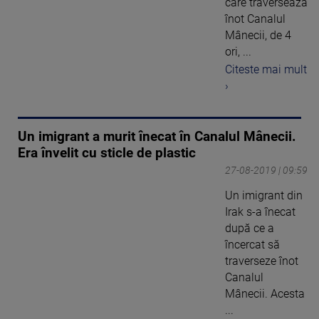
care traversează
înot Canalul
Mânecii, de 4
ori, ...
Citeste mai mult
›
Un imigrant a murit înecat în Canalul Mânecii.
Era învelit cu sticle de plastic
27-08-2019 | 09:59
Un imigrant din
Irak s-a înecat
după ce a
încercat să
traverseze înot
Canalul
Mânecii. Acesta
...