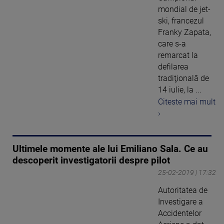
mondial de jet-
ski, francezul
Franky Zapata,
care s-a
remarcat la
defilarea
tradiţională de
14 iulie, la ...
Citeste mai mult
›
Ultimele momente ale lui Emiliano Sala. Ce au
descoperit investigatorii despre pilot
25-02-2019 | 17:32
Autoritatea de
Investigare a
Accidentelor