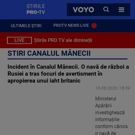
StirilePROTV
CAUTA
VOYO
TOATE 
PROTV NEWS LIVE
ULTIMELE ȘTIRI
LIVE
Știrile PRO TV ale dimineții
STIRI CANALUL MÂNECII
Incident în Canalul Mânecii. O navă de război a
Rusiei a tras focuri de avertisment în
apropierea unui iaht britanic
16-06-2026 | 18:39
Ministerul
Apărării
investighează
informațiile
conform cărora
o navă de