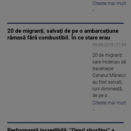
Citeste mai mult
›
20 de migranți, salvați de pe o ambarcațiune
rămasă fără combustibil. În ce stare erau
05-08-2019 | 21:33
20 de migranți
care încercau să
traverseze
Canalul Mânecii
au fost salvați,
luni dimineață,
de pe o ...
Citeste mai mult
›
Performanță incredibilă: ”Omul zburător” a