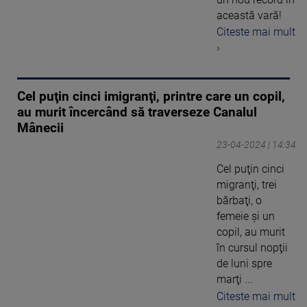
această vară!
Citeste mai mult
›
Cel puţin cinci imigranţi, printre care un copil,
au murit încercând să traverseze Canalul
Mânecii
23-04-2024 | 14:34
Cel puţin cinci
migranţi, trei
bărbaţi, o
femeie şi un
copil, au murit
în cursul nopţii
de luni spre
marţi ...
Citeste mai mult