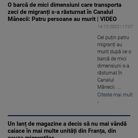
O barcă de mici dimensiuni care transporta
zeci de migranți s-a răsturnat în Canalul
Mânecii: Patru persoane au murit | VIDEO
14-12-2022 | 17:07
Cel puțin patru
migranți au
murit după ce o
barcă de mici
dimensiuni s-a
răsturnat în
Canalul
Mânecii. ...
Citeste mai mult
›
Un lanț de magazine a decis să nu mai vândă
caiace în mai multe unități din Franța, din
cauza migranților