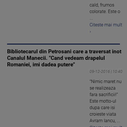
cald, frumos
colorate. Este o
...
Citeste mai mult
›
Bibliotecarul din Petrosani care a traversat inot
Canalul Manecii. "Cand vedeam drapelul
Romaniei, imi dadea putere"
09-12-2016 | 10:40
"Nimic maret nu
se realizeaza
fara sacrificii!"
Este motto-ul
dupa care isi
croieste viata
Avram Iancu, ...