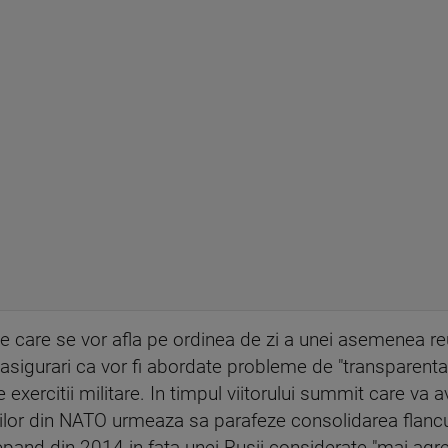
le care se vor afla pe ordinea de zi a unei asemenea re
t asigurari ca vor fi abordate probleme de "transparenta
 exercitii militare. In timpul viitorului summit care va av
arilor din NATO urmeaza sa parafeze consolidarea flancul
pand din 2014 in fata unei Rusii considerate "mai agre