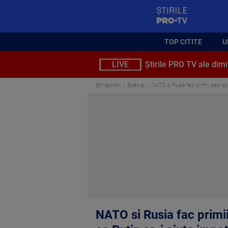
StirilePROTV
TOP CITITE
U
LIVE
Știrile PRO TV ale dimi
Stirileprotv
Special
NATO si Rusia fac primii pasi sp
NATO si Rusia fac primii