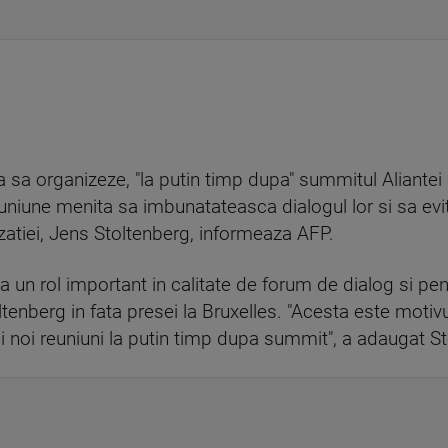
sa organizeze, "la putin timp dupa" summitul Aliantei c
niune menita sa imbunatateasca dialogul lor si sa evite
izatiei, Jens Stoltenberg, informeaza AFP.
 un rol important in calitate de forum de dialog si pentr
oltenberg in fata presei la Bruxelles. "Acesta este moti
ei noi reuniuni la putin timp dupa summit", a adaugat S