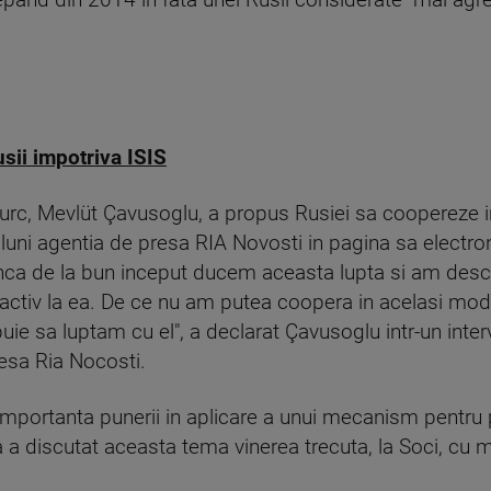
sii impotriva ISIS
e turc, Mevlüt Çavusoglu, a propus Rusiei sa coopereze i
a luni agentia de presa RIA Novosti in pagina sa electr
Inca de la bun inceput ducem aceasta lupta si am deschi
activ la ea. De ce nu am putea coopera in acelasi mod
buie sa luptam cu el", a declarat Çavusoglu intr-un inter
resa Ria Nocosti.
at importanta punerii in aplicare a unui mecanism pentru
a a discutat aceasta tema vinerea trecuta, la Soci, cu m