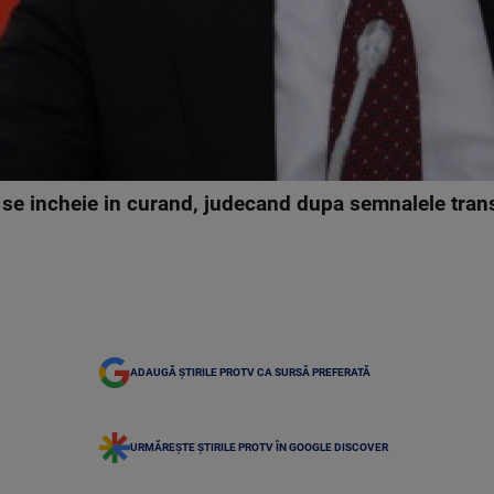
 se incheie in curand, judecand dupa semnalele trans
ADAUGĂ ȘTIRILE PROTV CA SURSĂ PREFERATĂ
URMĂREȘTE ȘTIRILE PROTV ÎN GOOGLE DISCOVER