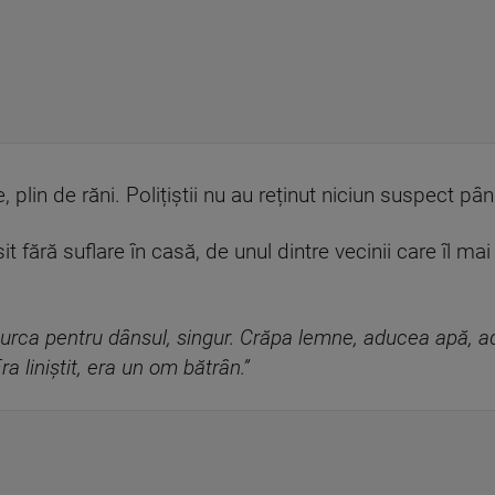
e, plin de răni. Polițiștii nu au reținut niciun suspect p
t fără suflare în casă, de unul dintre vecinii care îl mai
curca pentru dânsul, singur. Crăpa lemne, aducea apă, 
 liniștit, era un om bătrân.”