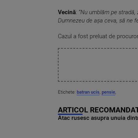
Vecină
:
”Nu umblăm pe stradă, z
Dumnezeu de așa ceva, să ne fe
Cazul a fost preluat de procuror
Etichete:
batran ucis
,
pensie
,
ARTICOL RECOMANDAT
Atac rusesc asupra unuia dintr