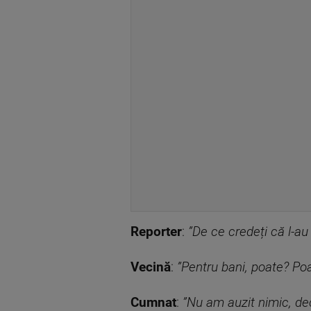
Reporter
:
”De ce credeți că l-au
Vecină
:
”Pentru bani, poate? Poa
Cumnat
:
”Nu am auzit nimic, dec