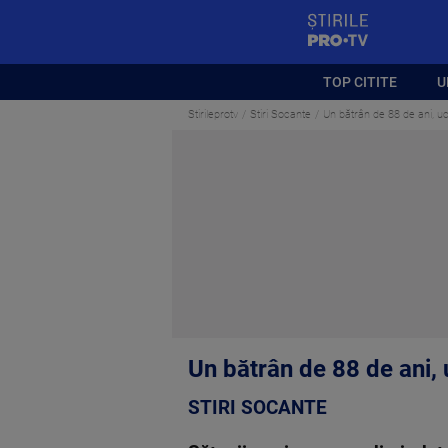
StirilePROTV
TOP CITITE
U
Stirileprotv
Stiri Socante
Un bătrân de 88 de ani, uci
Un bătrân de 88 de ani, u
STIRI SOCANTE