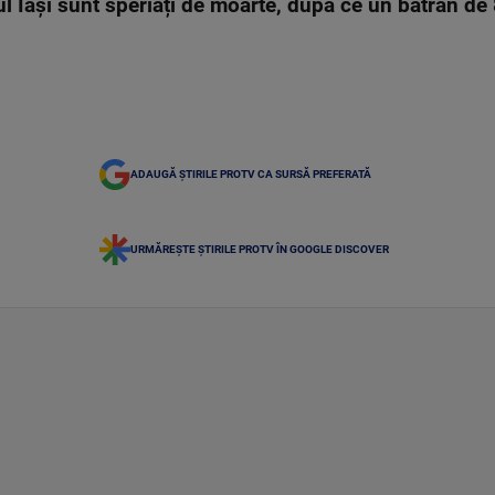
l Iași sunt speriați de moarte, după ce un bătrân de 8
ADAUGĂ ȘTIRILE PROTV CA SURSĂ PREFERATĂ
URMĂREȘTE ȘTIRILE PROTV ÎN GOOGLE DISCOVER