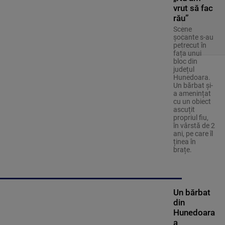
vrut să fac
rău”
Scene
șocante s-au
petrecut în
fața unui
bloc din
județul
Hunedoara.
Un bărbat și-
a amenințat
cu un obiect
ascuțit
propriul fiu,
în vârstă de 2
ani, pe care îl
ținea în
brațe.
Un bărbat
din
Hunedoara
a