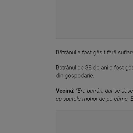
Bătrânul a fost găsit fără suflar
Bătrânul de 88 de ani a fost găsi
din gospodărie.
Vecină
:
”Era bătrân, dar se des
cu spatele mohor de pe câmp. Era