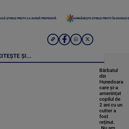
UGĂ ȘTIRILE PROTV CA SURSĂ PREFERATĂ
URMĂREȘTE ȘTIRILE PROTV ÎN GOOGLE 
CITEȘTE ȘI...
Bărbatul
din
Hunedoara
care și-a
amenințat
copilul de
2 ani cu un
cutter a
fost
reținut.
„Nu am