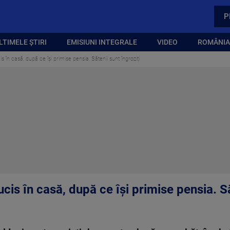
P
LTIMELE ȘTIRI
EMISIUNI INTEGRALE
VIDEO
ROMÂNIA,
s în casă, după ce își primise pensia. Sătenii sunt îngroziți
cis în casă, după ce își primise pensia. Să