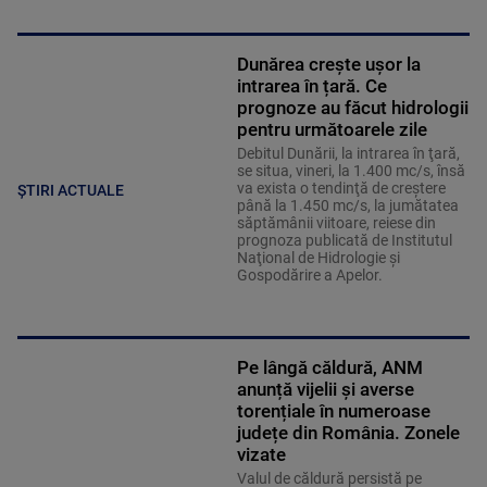
Dunărea crește ușor la
intrarea în țară. Ce
prognoze au făcut hidrologii
pentru următoarele zile
Debitul Dunării, la intrarea în ţară,
se situa, vineri, la 1.400 mc/s, însă
va exista o tendinţă de creştere
ȘTIRI ACTUALE
până la 1.450 mc/s, la jumătatea
săptămânii viitoare, reiese din
prognoza publicată de Institutul
Naţional de Hidrologie şi
Gospodărire a Apelor.
Pe lângă căldură, ANM
anunță vijelii și averse
torențiale în numeroase
județe din România. Zonele
vizate
Valul de căldură persistă pe