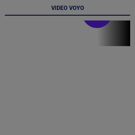
VIDEO VOYO
Stirile PRO TV
Stirile PRO
TV # 06.00 -
07 August
2026
MAI
MULTE
DETALII