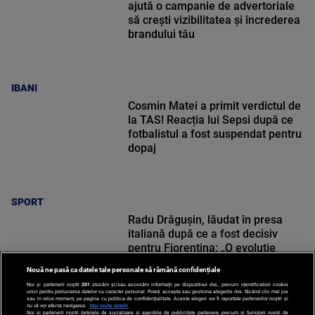
ajută o campanie de advertoriale
să crești vizibilitatea și încrederea
brandului tău
IBANI
Cosmin Matei a primit verdictul de
la TAS! Reacția lui Sepsi după ce
fotbalistul a fost suspendat pentru
dopaj
SPORT
Radu Drăgușin, lăudat în presa
italiană după ce a fost decisiv
pentru Fiorentina: „O evoluție
reușită”
Nouă ne pasă ca datele tale personale să rămână confidențiale
Noi și partenerii noștri
201
stocăm și/sau accesăm informații pe dispozitivul dvs., precum identificatorii cookie
unici pentru prelucrarea datelor cu caracter personal. Puteți accepta sau gestiona alegerile dvs. făcând clic mai jos
sau în orice moment, pe pagina cu politica de confidențialitate. Aceste alegeri vor fi raportate partenerilor noștri și
nu vă vor afecta navigarea.
Mai multe detalii
Noi si partenerii nostri (retelele de socializare si agentiile de publicitate partenere, precum si furnizorii nostri de