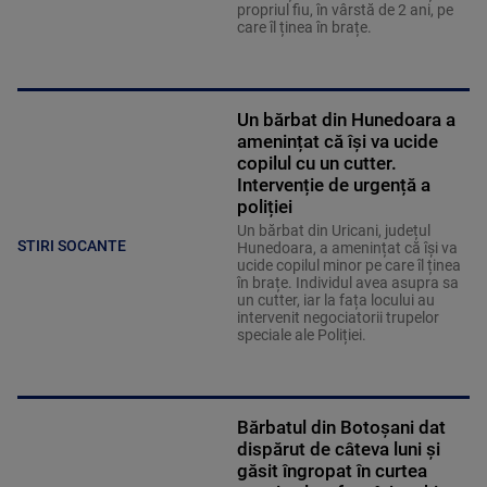
propriul fiu, în vârstă de 2 ani, pe
care îl ținea în brațe.
Un bărbat din Hunedoara a
amenințat că își va ucide
copilul cu un cutter.
Intervenție de urgență a
poliției
Un bărbat din Uricani, județul
STIRI SOCANTE
Hunedoara, a amenințat că își va
ucide copilul minor pe care îl ținea
în brațe. Individul avea asupra sa
un cutter, iar la fața locului au
intervenit negociatorii trupelor
speciale ale Poliției.
Bărbatul din Botoșani dat
dispărut de câteva luni și
găsit îngropat în curtea