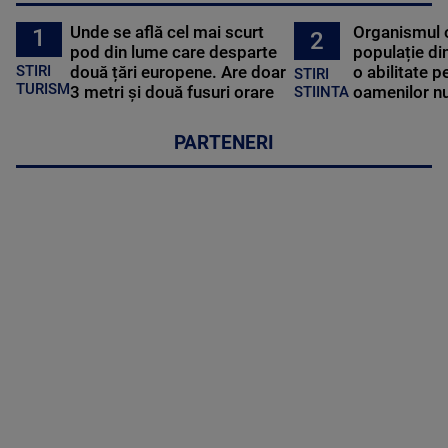
Unde se află cel mai scurt
Organismul 
1
2
pod din lume care desparte
populație di
STIRI
două țări europene. Are doar
o abilitate p
STIRI
TURISM
3 metri și două fusuri orare
oamenilor nu
STIINTA
PARTENERI