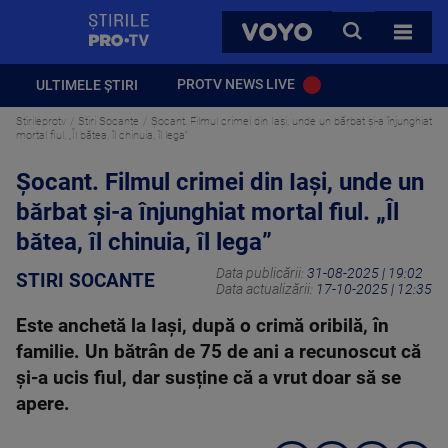
StirilePROTV
CAUTA
VOYO
TOATE 
PROTV NEWS LIVE
ULTIMELE ȘTIRI
Stirileprotv
Stiri Socante
Șocant. Filmul crimei din Iași, unde un bărbat și-a înjunghiat
mortal fiul. „Îl bătea, îl chinuia, îl lega”
Șocant. Filmul crimei din Iași, unde un
bărbat și-a înjunghiat mortal fiul. „Îl
bătea, îl chinuia, îl lega”
Data publicării:
31-08-2025 | 19:02
STIRI SOCANTE
Data actualizării:
17-10-2025 | 12:35
Este anchetă la Iași, după o crimă oribilă, în
familie. Un bătrân de 75 de ani a recunoscut că
și-a ucis fiul, dar susține că a vrut doar să se
apere.