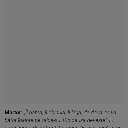
M
artor
:
„Îl bătea, îl chinuia, îl lega, de două ori l-a
bătut înainte pe taică-su. Din cauza nevestei
.
El