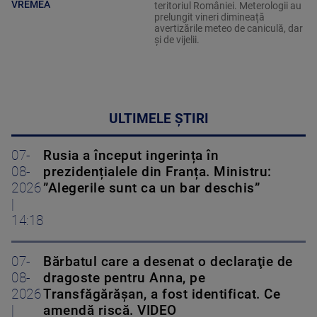
VREMEA
teritoriul României. Meterologii au
prelungit vineri dimineață
avertizările meteo de caniculă, dar
și de vijelii.
ULTIMELE ȘTIRI
07-
Rusia a început ingerința în
08-
prezidențialele din Franța. Ministru:
2026
”Alegerile sunt ca un bar deschis”
|
14:18
07-
Bărbatul care a desenat o declaraţie de
08-
dragoste pentru Anna, pe
2026
Transfăgărăşan, a fost identificat. Ce
|
amendă riscă. VIDEO