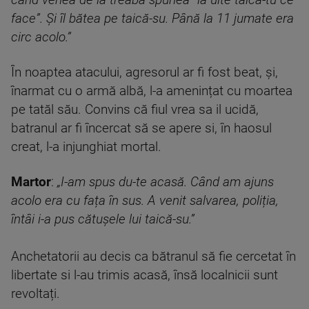
când venea de la treabă spunea
”
ia uite taică-tu ce
face
”
. Și îl bătea pe taică-su. Până la 11 jumate era
circ acolo.”
În noaptea atacului, agresorul ar fi fost beat, și,
înarmat cu o armă albă, l-a amenințat cu moartea
pe tatăl său. Convins că fiul vrea sa il ucidă,
batranul ar fi încercat să se apere si, în haosul
creat, l-a injunghiat mortal.
M
artor
:
„I-am spus du-te acasă. Când am ajuns
acolo era cu fața în sus. A venit salvarea
,
poliția
,
întâi i-a pus cătușele lui taică-su.”
Anchetatorii au decis ca bătranul să fie cercetat în
libertate si l-au trimis acasă, însă localnicii sunt
revoltați.