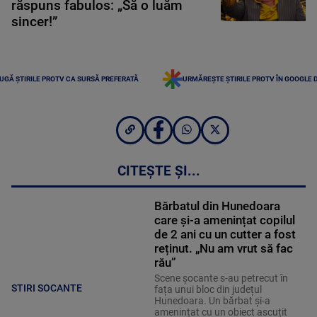
răspuns fabulos: „Să o luăm
sincer!”
UGĂ ȘTIRILE PROTV CA SURSĂ PREFERATĂ
URMĂREȘTE ȘTIRILE PROTV ÎN GOOGLE 
CITEȘTE ȘI...
Bărbatul din Hunedoara
care și-a amenințat copilul
de 2 ani cu un cutter a fost
reținut. „Nu am vrut să fac
rău”
Scene șocante s-au petrecut în
STIRI SOCANTE
fața unui bloc din județul
Hunedoara. Un bărbat și-a
amenințat cu un obiect ascuțit