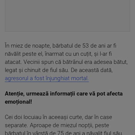
În miez de noapte, bărbatul de 53 de ani ar fi
năvălit peste el, înarmat cu un cuțit, și l-ar fi
atacat. Vecinii spun că bătrânul era adesea bătut,
legat și chinuit de fiul său. De această dată,
agresorul a fost înjunghiat mortal.
Aten
ț
ie
,
urmeaz
ă
informații
care v
ă
pot afecta
emo
ț
ional
!
Cei doi locuiau în aceeași curte, dar în case
separate. Aproape de miezul nopții, peste
bărbatul în vârstă de 75 de ani a năvalit fiul său,