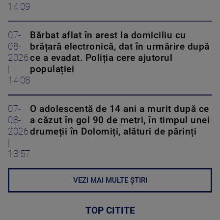
14:09
07-
Bărbat aflat în arest la domiciliu cu
08-
brățară electronică, dat în urmărire după
2026
ce a evadat. Poliția cere ajutorul
|
populației
14:08
07-
O adolescentă de 14 ani a murit după ce
08-
a căzut în gol 90 de metri, în timpul unei
2026
drumeții în Dolomiți, alături de părinți
|
13:57
VEZI MAI MULTE ȘTIRI
TOP CITITE