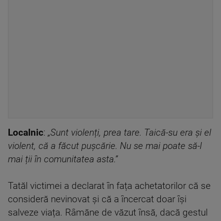
L
ocalnic
:
„
Sunt violenți, prea tare. Taică-su era și el
violent, că a făcut pușcărie. Nu se mai poate să-l
mai ții în comunitatea asta.”
Tatăl victimei a declarat în fața achetatorilor că se
consideră nevinovat și că a încercat doar își
salveze viața. Râmăne de văzut însă, dacă gestul