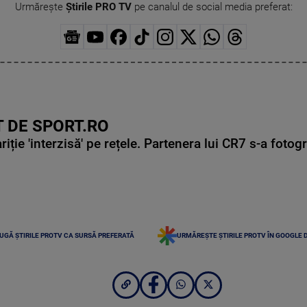
Urmărește
Știrile PRO TV
pe canalul de social media preferat:
 DE SPORT.RO
ie 'interzisă' pe rețele. Partenera lui CR7 s-a fotog
UGĂ ȘTIRILE PROTV CA SURSĂ PREFERATĂ
URMĂREȘTE ȘTIRILE PROTV ÎN GOOGLE 