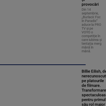
provocări
Din 14
septembrie,
„Burlacii: Foc
în Paradis”
aduce la PRO
TV și pe
VOYO o
competiție în
care iubirea și
tentația merg
mână în
mână.
Billie Eilish, d
nerecunoscut
pe platourile
de filmare.
Transformar
spectaculoas
pentru primul
său rol major