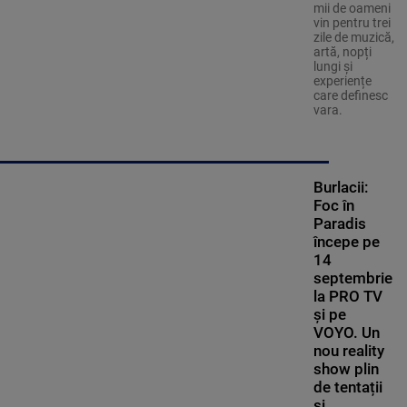
mii de oameni
vin pentru trei
zile de muzică,
artă, nopți
lungi și
experiențe
care definesc
vara.
Burlacii:
Foc în
Paradis
începe pe
14
septembrie
la PRO TV
și pe
VOYO. Un
nou reality
show plin
de tentații
și