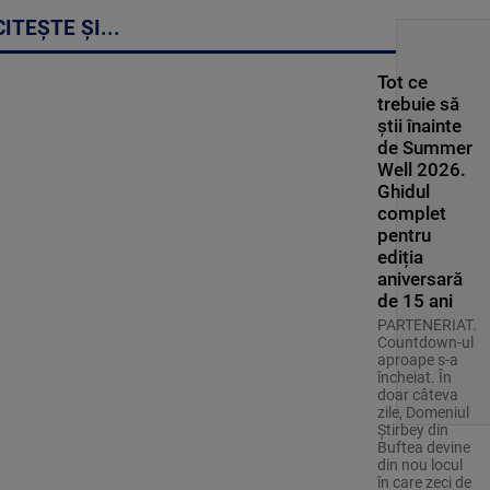
CITEȘTE ȘI...
Tot ce
trebuie să
știi înainte
de Summer
Well 2026.
Ghidul
complet
pentru
ediția
aniversară
de 15 ani
PARTENERIAT.
Countdown-ul
aproape s-a
încheiat. În
doar câteva
zile, Domeniul
Știrbey din
Buftea devine
din nou locul
în care zeci de