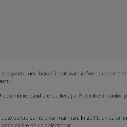
are aspectul unui balon îndoit, care ia forma unei maim
astru.
ctombrie, când are loc licitația. Potrivit estimărilor, p
ândute pentru sume chiar mai mari. În 2013, un balon î
oane de lire de un colecționar.