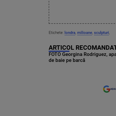
Etichete:
londra
,
milioane
,
sculpturi
,
ARTICOL RECOMANDAT
FOTO Georgina Rodriguez, apariț
de baie pe barcă
ADA