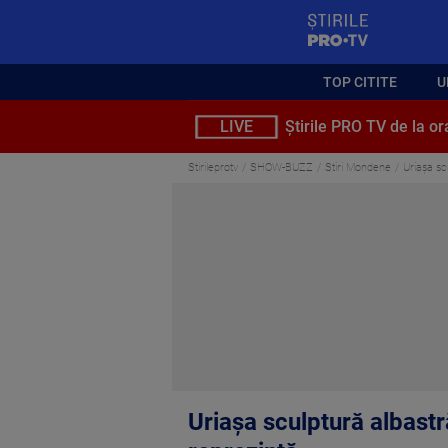
StirilePROTV
TOP CITITE
U
LIVE
Știrile PRO TV de la or
Stirileprotv
SHOW-BUZZ
Stiri Mondene
Uriașa sc
Uriașa sculptură albastr