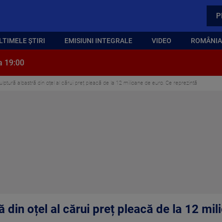
P
LTIMELE ȘTIRI
EMISIUNI INTEGRALE
VIDEO
ROMÂNIA,
a 19:00
ulptură albastră din oțel al cărui preț pleacă de la 12 milioane de euro. Ce reprezintă
ă din oțel al cărui preț pleacă de la 12 mi